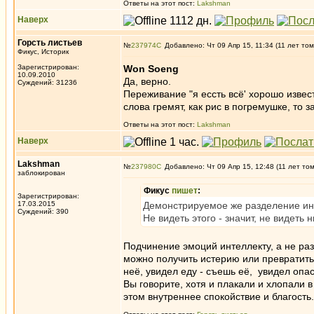
Ответы на этот пост:
Lakshman
Наверх
Горсть листьев
№
237974
Добавлено: Чт 09 Апр 15, 11:34 (11 лет том
Фикус, Историк
Зарегистрирован:
Won Soeng
10.09.2010
Да, верно.
Суждений: 31236
Переживание "я ессть всё' хорошо изве
слова гремят, как рис в погремушке, то 
Ответы на этот пост:
Lakshman
Наверх
Lakshman
№
237980
Добавлено: Чт 09 Апр 15, 12:48 (11 лет то
заблокирован
Фикус
пишет
:
Зарегистрирован:
17.03.2015
Демонстрируемое же разделение инт
Суждений: 390
Не видеть этого - значит, не видеть н
Подчинение эмоций интеллекту, а не ра
можно получить истерию или превратитьс
неё, увидел еду - съешь её, увидел опасн
Вы говорите, хотя и плакали и хлопали в
этом внутреннее спокойствие и благость.