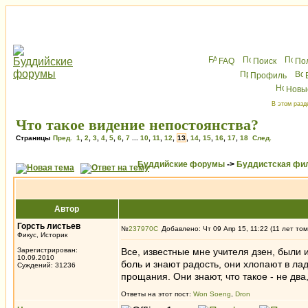
FAQ
Поиск
По
Профиль
Новы
В этом разд
Что такое видение непостоянства?
Страницы
Пред.
1
,
2
,
3
,
4
,
5
,
6
,
7
...
10
,
11
,
12
,
13
,
14
,
15
,
16
,
17
,
18
След.
Буддийские форумы
->
Буддистская фи
Автор
Горсть листьев
№
237970
Добавлено: Чт 09 Апр 15, 11:22 (11 лет том
Фикус, Историк
Зарегистрирован:
Все, известные мне учителя дзен, были
10.09.2010
боль и знают радость, они хлопают в ла
Суждений: 31236
прощания. Они знают, что такое - не два,
Ответы на этот пост:
Won Soeng
,
Dron