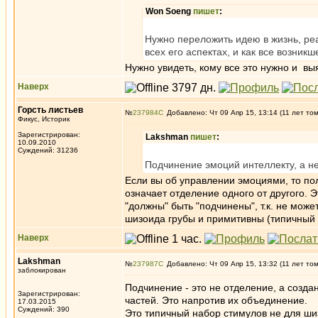
Won Soeng
пишет
:
Нужно переложить идею в жизнь, реа
всех его аспектах, и как все возни
Нужно увидеть, кому все это нужно и вы
Наверх
Горсть листьев
№
237984
Добавлено: Чт 09 Апр 15, 13:14 (11 лет то
Фикус, Историк
Зарегистрирован:
Lakshman
пишет
:
10.09.2010
Суждений: 31236
Подчинение эмоций интеллекту, а н
Если вы об управлении эмоциями, то по
означает отделение одного от другого. 
"должны" быть "подчинены", т.к. не мож
шизоида грубы и примитивны (типичный н
Наверх
Lakshman
№
237987
Добавлено: Чт 09 Апр 15, 13:32 (11 лет то
заблокирован
Подчинение - это не отделение, а созда
Зарегистрирован:
частей. Это напротив их объединение.
17.03.2015
Суждений: 390
Это типичный набор стимулов не для ши