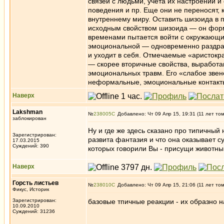
связей с людьми, учета их настроений и
поведения и пр. Еще они не переносят, 
внутреннему миру. Оставить шизоида в п
исходным свойством шизоида — он форми
временами пытается войти с окружающи
эмоциональной — одновременно раздраж
и уходит в себя. Отмечаемые «аристокра
— скорее вторичные свойства, выработа
эмоциональных травм. Его «слабое звен
неформальные, эмоциональные контакт
Наверх
Lakshman
№
238005
Добавлено: Чт 09 Апр 15, 19:31 (11 лет то
заблокирован
Ну и где же здесь сказано про типичный 
Зарегистрирован:
развита фантазия и что она оказывает с
17.03.2015
Суждений: 390
которых говорили Вы - присущи животны
Наверх
Горсть листьев
№
238010
Добавлено: Чт 09 Апр 15, 21:06 (11 лет то
Фикус, Историк
Зарегистрирован:
базовые тпичные реакции - их образно на
10.09.2010
Суждений: 31236