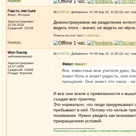
Наверх
Горсть листьев
№
237972
Добавлено: Чт 09 Апр 15, 11:30 (11 лет том
Фикус, Историк
Зарегистрирован:
Демонстрируемое же разделение интелле
10.09.2010
видеть этого - значит, не видеть ни чёрта
Суждений: 31236
Ответы на этот пост:
Lakshman
Наверх
Won Soeng
№
237973
Добавлено: Чт 09 Апр 15, 11:30 (11 лет том
заблокирован(а)
Зарегистрирован:
Фикус
пишет
:
14.07.2006
Суждений: 14466
Все, известные мне учителя дзен, б
Откуда: Королев
знают боль и знают радость, они хл
прощания. Они знают, что такое - не 
И все они знали о привязанности к мышл
съедая всю практику.
Это нормально, что люди придумывают с
пребывают в ней. Потому что нельзя пре
понимание. Нужно увидеть как возникает 
прекращением условий.
_________________
Решительность и усердие (шила) в невозмутимом (самадхи) ис