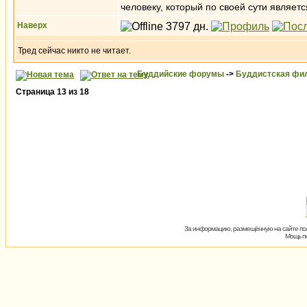
человеку, который по своей сути являет
Наверх
Тред сейчас никто не читает.
Буддийские форумы
->
Буддистская фи
Страница
13
из
18
За информацию, размещённую на сайте пол
Мощь пх