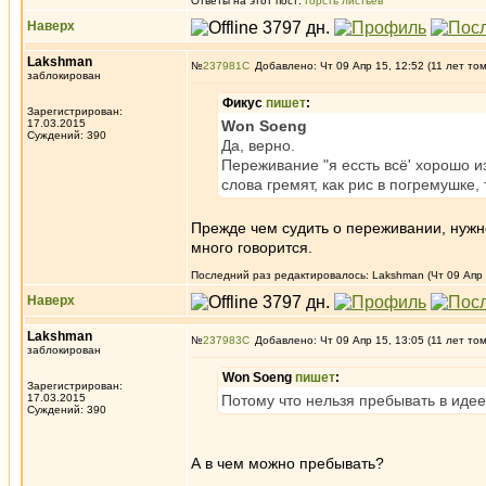
Ответы на этот пост:
Горсть листьев
Наверх
Lakshman
№
237981
Добавлено: Чт 09 Апр 15, 12:52 (11 лет то
заблокирован
Фикус
пишет
:
Зарегистрирован:
17.03.2015
Won Soeng
Суждений: 390
Да, верно.
Переживание "я ессть всё' хорошо 
слова гремят, как рис в погремушке,
Прежде чем судить о переживании, нужно
много говорится.
Последний раз редактировалось: Lakshman (Чт 09 Апр 1
Наверх
Lakshman
№
237983
Добавлено: Чт 09 Апр 15, 13:05 (11 лет то
заблокирован
Won Soeng
пишет
:
Зарегистрирован:
17.03.2015
Потому что нельзя пребывать в идее
Суждений: 390
А в чем можно пребывать?