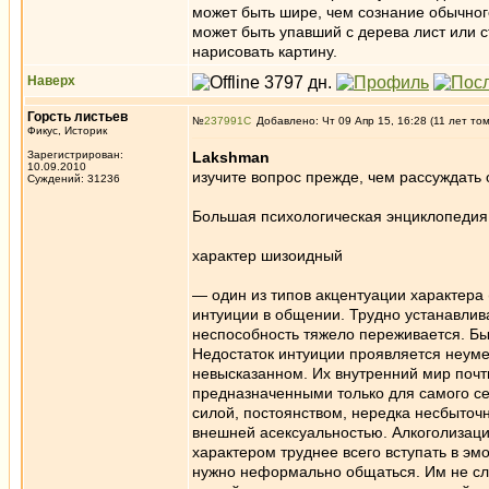
может быть шире, чем сознание обычного
может быть упавший с дерева лист или с
нарисовать картину.
Наверх
Горсть листьев
№
237991
Добавлено: Чт 09 Апр 15, 16:28 (11 лет то
Фикус, Историк
Зарегистрирован:
Lakshman
10.09.2010
изучите вопрос прежде, чем рассуждать 
Суждений: 31236
Большая психологическая энциклопедия
характер шизоидный
— один из типов акцентуации характера 
интуиции в общении. Трудно устанавли
неспособность тяжело переживается. Бы
Недостаток интуиции проявляется неуме
невысказанном. Их внутренний мир почт
предназначенными только для самого се
силой, постоянством, нередка несбыточ
внешней асексуальностью. Алкоголизаци
характером труднее всего вступать в эм
нужно неформально общаться. Им не сле