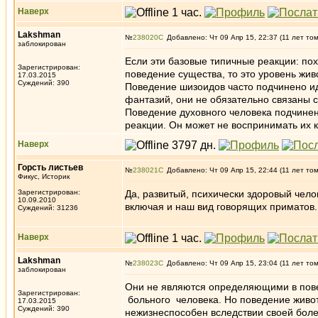
Наверх
Lakshman
№
238020
Добавлено: Чт 09 Апр 15, 22:37 (11 лет то
заблокирован
Если эти базовые типичные реакции: пох
Зарегистрирован:
поведение существа, то это уровень жив
17.03.2015
Суждений: 390
Поведение шизоидов часто подчинено ид
фантазий, они не обязательно связаны 
Поведение духовного человека подчинен
реакции. Он может не воспринимать их к
Наверх
Горсть листьев
№
238021
Добавлено: Чт 09 Апр 15, 22:44 (11 лет то
Фикус, Историк
Зарегистрирован:
Да, развитый, психически здоровый чел
10.09.2010
включая и наш вид говорящих приматов.
Суждений: 31236
Наверх
Lakshman
№
238023
Добавлено: Чт 09 Апр 15, 23:04 (11 лет то
заблокирован
Они не являются определяющими в повед
Зарегистрирован:
больного человека. Но поведение живот
17.03.2015
Суждений: 390
нежизнеспособен вследствии своей боле