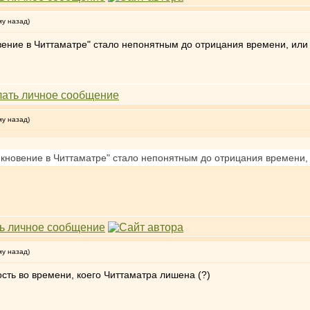
му назад)
вение в Читтаматре" стало непонятным до отрицания времени, или
му назад)
икновение в Читтаматре" стало непонятным до отрицания времени,
му назад)
сть во времени, коего Читтаматра лишена (?)