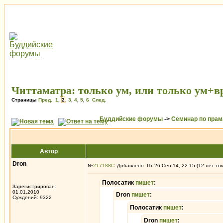
Читтаматра: только ум, или только ум+
Страницы
Пред.
1
,
2
,
3
,
4
,
5
,
6
След.
Буддийские форумы
->
Семинар по пра
Автор
Dron
№
217188
Добавлено: Пт 26 Сен 14, 22:15 (12 лет то
Полосатик
пишет
:
Зарегистрирован:
01.01.2010
Dron
пишет
:
Суждений: 9322
Полосатик
пишет
:
Dron
пишет
: