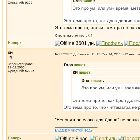
Dron
пишет
:
Суждений: 9322
Это про ум, или ум+ время=мет
Эта тема про то, как Дрон долгие г
Это тема про то, что читтаматра не рав
Ответы на этот пост:
КИ
Наверх
КИ
№
217200
Добавлено: Пт 26 Сен 14, 22:46 (12 лет то
3Д
Зарегистрирован:
Dron
пишет
:
17.02.2005
Суждений: 52225
КИ
пишет
:
Dron
пишет
:
Это про ум, или ум+ время
Эта тема про то, как Дрон долг
Это тема про то, что читтаматра не
"Непонятное слово для Дрона" не равно
_________________
Буддизм чистой воды
Наверх