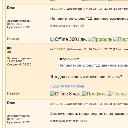
Dron
№
217204
Добавлено: Пт 26 Сен 14, 22:56 (12 лет то
Непонятное слово "12 звенное возникно
Зарегистрирован:
01.01.2010
Ответы на этот пост:
КИ
Суждений: 9322
Наверх
КИ
№
217205
Добавлено: Пт 26 Сен 14, 22:57 (12 лет то
3Д
Зарегистрирован:
Dron
пишет
:
17.02.2005
Суждений: 52225
Непонятное слово "12 звенное возн
Это для вас есть законченная мысль?
_________________
Буддизм чистой воды
Наверх
Dron
№
217207
Добавлено: Пт 26 Сен 14, 23:08 (12 лет то
Законченность предполагает протяженно
Зарегистрирован:
01.01.2010
Ответы на этот пост:
Кира
Суждений: 9322