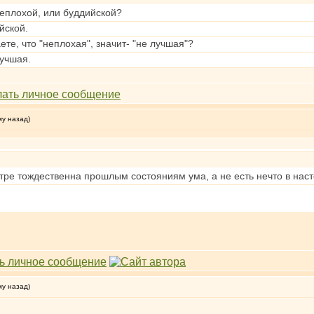
еплохой, или буддийской?
йской.
те, что "неплохая", значит- "не лучшая"?
лучшая.
му назад)
матре тождественна прошлым состояниям ума, а не есть нечто в на
му назад)