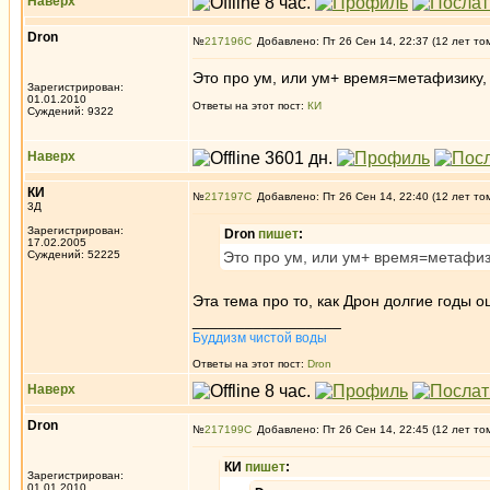
Наверх
Dron
№
217196
Добавлено: Пт 26 Сен 14, 22:37 (12 лет то
Это про ум, или ум+ время=метафизику,
Зарегистрирован:
01.01.2010
Ответы на этот пост:
КИ
Суждений: 9322
Наверх
КИ
№
217197
Добавлено: Пт 26 Сен 14, 22:40 (12 лет то
3Д
Зарегистрирован:
Dron
пишет
:
17.02.2005
Суждений: 52225
Это про ум, или ум+ время=метафиз
Эта тема про то, как Дрон долгие годы 
_________________
Буддизм чистой воды
Ответы на этот пост:
Dron
Наверх
Dron
№
217199
Добавлено: Пт 26 Сен 14, 22:45 (12 лет то
КИ
пишет
:
Зарегистрирован:
01.01.2010