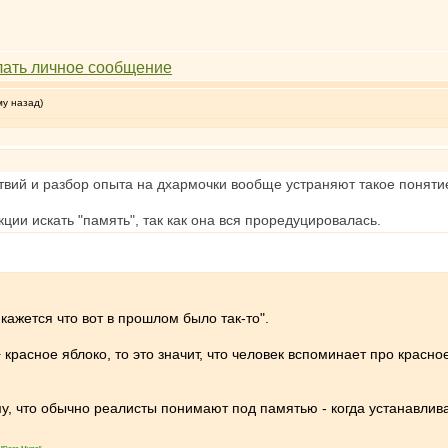
му назад)
твий и разбор опыта на дхармочки вообще устраняют такое понятие
ции искать "память", так как она вся проредуцировалась.
кажется что вот в прошлом было так-то".
i + красное яблоко, то это значит, что человек вспоминает про крас
тому, что обычно реалисты понимают под памятью - когда устанавли