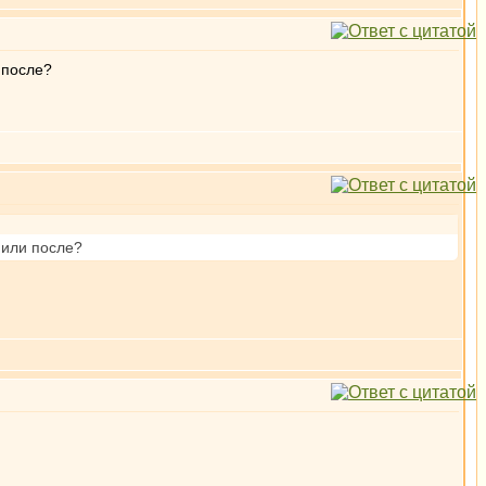
 после?
 или после?