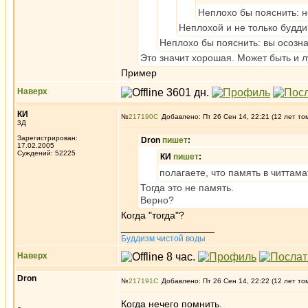
Неплохо бы пояснить: н
Неплохой и не только будди
Неплохо бы пояснить: вы осознае
Это значит хорошая. Может быть и 
Пример
Наверх
КИ
№
217190
Добавлено: Пт 26 Сен 14, 22:21 (12 лет то
3Д
Зарегистрирован:
Dron
пишет
:
17.02.2005
Суждений: 52225
КИ
пишет
:
полагаете, что память в читта
Тогда это не память.
Верно?
Когда "тогда"?
_________________
Буддизм чистой воды
Наверх
Dron
№
217191
Добавлено: Пт 26 Сен 14, 22:22 (12 лет то
Когда нечего помнить.