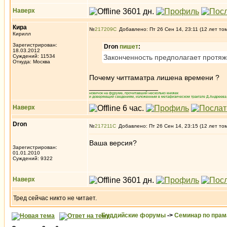
Наверх
Кира
№
217209
Добавлено: Пт 26 Сен 14, 23:11 (12 лет то
Кирилл
Зарегистрирован:
Dron
пишет
:
18.03.2012
Суждений: 11534
Законченность предполагает протяж
Откуда: Москва
Почему читтаматра лишена времени ?
_________________
новичок на форуме, прочитавший несколько книжек
и доверяющий сведениям, изложенным в метафизическом трактате Д.Андреева 
Наверх
Dron
№
217211
Добавлено: Пт 26 Сен 14, 23:15 (12 лет то
Ваша версия?
Зарегистрирован:
01.01.2010
Суждений: 9322
Наверх
Тред сейчас никто не читает.
Буддийские форумы
->
Семинар по пра