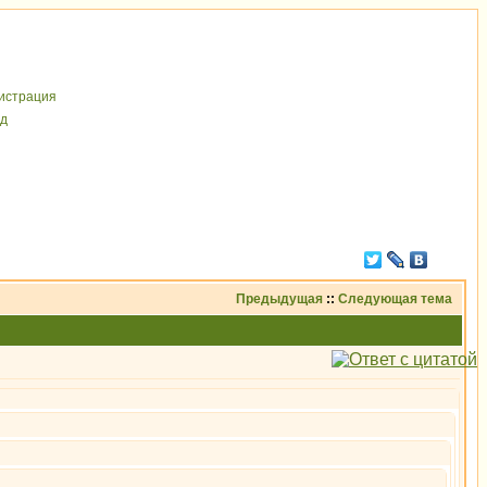
иcтрaция
д
Предыдущая
::
Следующая тема