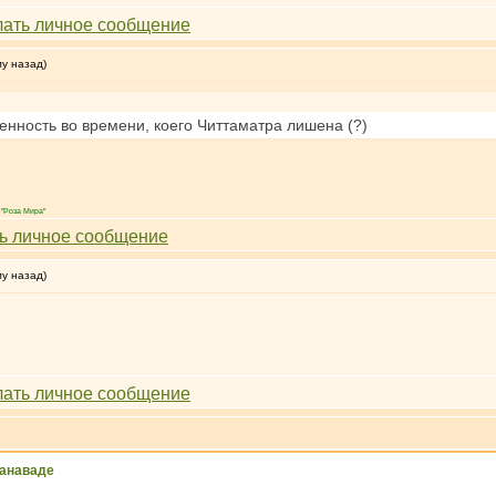
му назад)
енность во времени, коего Читтаматра лишена (?)
"Роза Мира"
му назад)
манаваде