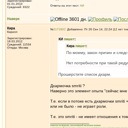
Зарегистрирован:
01.01.2010
Ответы на этот пост:
КИ
Суждений: 9322
Наверх
Кира
№
217192
Добавлено: Пт 26 Сен 14, 22:24 (12 лет то
Кирилл
Зарегистрирован:
КИ
пишет
:
18.03.2012
Суждений: 11534
Кира
пишет
:
Откуда: Москва
По-моему, закон причин и следс
Нет потребности при такой редук
Прошерстите список дхарм.
Дхармочка smriti ?
Наверно это элемент опыта "сейчас мне 
Т.е. если в потоке есть дхармочки smrit
или не было - не играет роли.
Т.е. это smriti - не имеет отношения к 
_________________
новичок на форуме, прочитавший несколько книжек