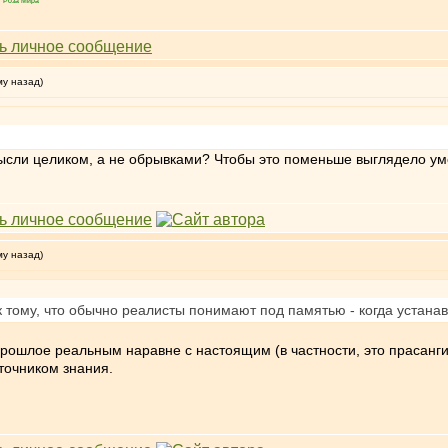
"Роза Мира"
му назад)
мысли целиком, а не обрывками? Чтобы это поменьше выглядело у
му назад)
я к тому, что обычно реалисты понимают под памятью - когда устан
прошлое реальным наравне с настоящим (в частности, это прасанги
точником знания.