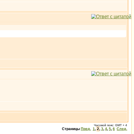
Часовой пояс: GMT + 4
Страницы
Пред.
1
,
2
,
3
,
4
,
5
,
6
След.