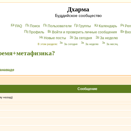
Дхарма
Буддийское сообщество
FAQ
Поиск
Пользователи
Группы
Календарь
Peг
Профиль
Войти и проверить личные сообщения
Вхo
Новые посты
За сегодня
За неделю
В этом разделе:
За сегодня
За неделю
За месяц
время+метафизика?
манаваде
Сообщение
му назад)