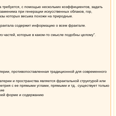
а требуется, с помощью нескольких коэффициентов, задать
аменима при генерации искусственных облаков, гор,
азы которых весьма похожи на природные.
фрактала содержит информацию о всем фрактале.
з частей, которые в каком-то смысле подобны целому".
атерии, противопоставленная традиционной для современного
атерии и пространства является фрактальной структурой или
метрия с ее прямыми углами, прямыми и тд.. существует только
ние
воей форме и содержанию