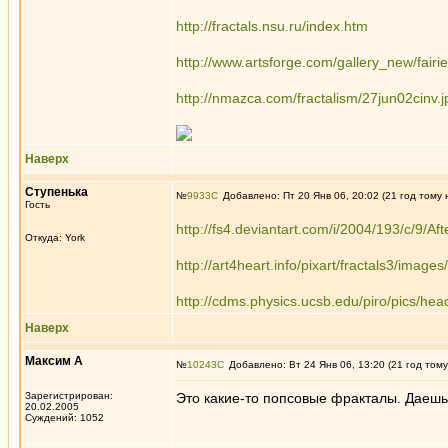
http://fractals.nsu.ru/index.htm
http://www.artsforge.com/gallery_new/fairie
http://nmazca.com/fractalism/27jun02cinv.j
Наверх
Ступенькa
№
9933
Добавлено: Пт 20 Янв 06, 20:02 (21 год тому 
Гость
http://fs4.deviantart.com/i/2004/193/c/9/Aft
Откуда: York
http://art4heart.info/pixart/fractals3/image
http://cdms.physics.ucsb.edu/piro/pics/he
Наверх
Максим А
№
10243
Добавлено: Вт 24 Янв 06, 13:20 (21 год тому
Зарегистрирован:
Это какие-то попсовые фракталы. Даеш
20.02.2005
Суждений: 1052