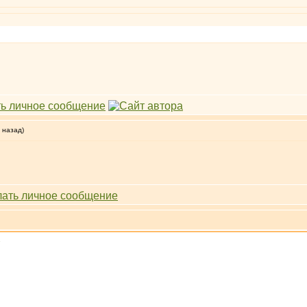
 назад)
»