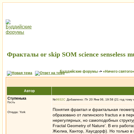
Фракталы or skip SOM science senseless mul
Буддийские форумы
->
«Ничего святого
Автор
Ступенькa
№
9932
Добавлено: Пт 20 Янв 06, 19:58 (21 год тому 
Гость
Понятия фрактал и фрактальная геометр
Откуда: York
образовано от латинского fractus и в 
нерегулярных, но самоподобных структу
Fractal Geometry of Nature'. В его рабо
Жюлиа, Кантор, Хаусдорф). Но только в