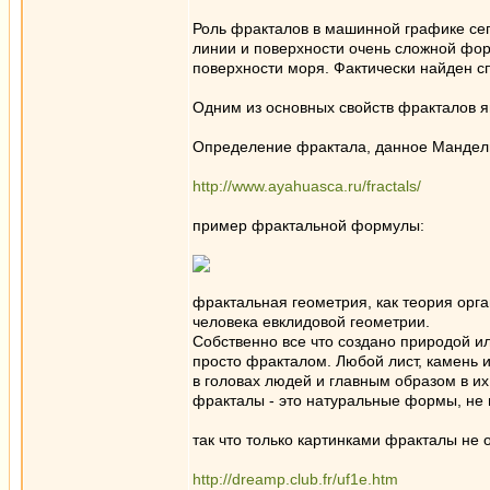
Роль фракталов в машинной графике сег
линии и поверхности очень сложной фор
поверхности моря. Фактически найден с
Одним из основных свойств фракталов 
Определение фрактала, данное Мандельб
http://www.ayahuasca.ru/fractals/
пример фрактальной формулы:
фрактальная геометрия, как теория орг
человека евклидовой геометрии.
Собственно все что создано природой и
просто фракталом. Любой лист, камень и
в головах людей и главным образом в и
фракталы - это натуральные формы, не
так что только картинками фракталы не
http://dreamp.club.fr/uf1e.htm