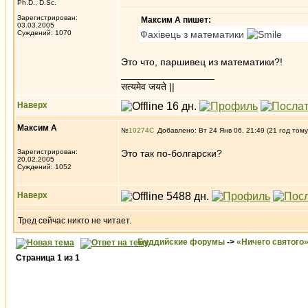
Ph.D., D.Sc.
Зарегистрирован:
Максим А пишет:
03.03.2005
Суждений: 1070
Фахiвець з математики
Это что, паршивец из математики?!
_________________
सत्यमेव जयते ||
Наверх
Максим А
№
10274
Добавлено: Вт 24 Янв 06, 21:49 (21 год тому
Зарегистрирован:
Это так по-болгарски?
20.02.2005
Суждений: 1052
Наверх
Тред сейчас никто не читает.
Буддийские форумы
->
«Ничего святого
Страница
1
из
1