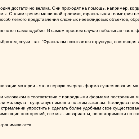
одня достаточно велика. Они приходят на помощь, например, когд
мы. С точки зрения машинной графики, фрактальная геометрия нез
пособ легкого представления сложных неевклидовых объектов, обр
является самоподобие. В самом простом случае небольшая часть 
ротом, звучит так: "Фракталом называется структура, состоящая и
анизации материи - это в первую очередь форма существования м
ли человеком в соответствии с природными формами построения м
ли молекула - существует именно по этим законам. Евклидова гео
х стремлении упростить и сделать более удобным свое существова
 имеющие повторений, все мы - инварианты, неповторимости по с
 ограничиваются