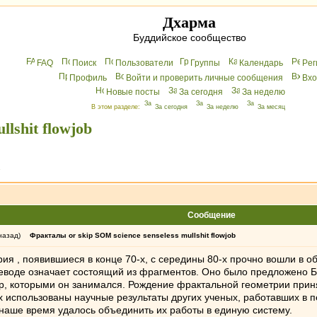
Дхарма
Буддийское сообщество
FAQ
Поиск
Пользователи
Группы
Календарь
Peг
Профиль
Войти и проверить личные сообщения
Вхo
Новые посты
За сегодня
За неделю
В этом разделе:
За сегодня
За неделю
За месяц
lshit flowjob
»
Сообщение
назад)
Фракталы or skip SOM science senseless mullshit flowjob
ия , появившиеся в конце 70-х, с середины 80-х прочно вошли в 
переводе означает состоящий из фрагментов. Оно было предложено 
р, которыми он занимался. Рождение фрактальной геометрии приня
тах использованы научные результаты других ученых, работавших в п
 наше время удалось объединить их работы в единую систему.