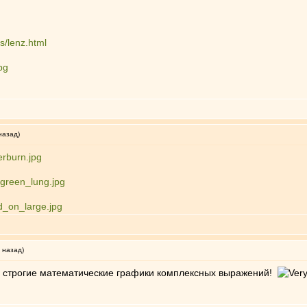
s/lenz.html
pg
назад)
erburn.jpg
s/green_lung.jpg
ad_on_large.jpg
 назад)
ь строгие математические графики комплексных выражений!