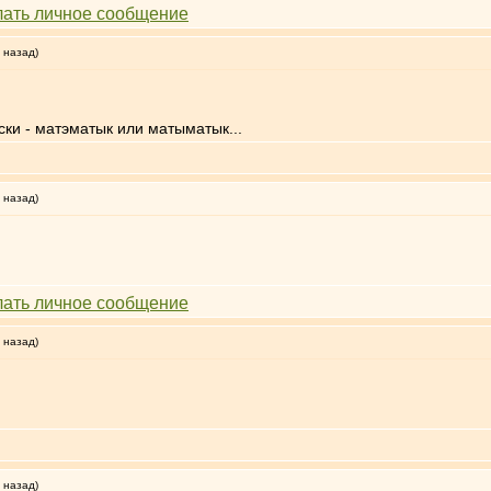
 назад)
ки - матэматык или матыматык...
 назад)
 назад)
 назад)