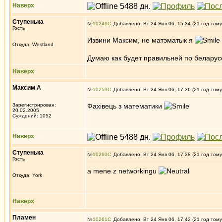
Наверх
Ступенькa
№
10249
Добавлено: Вт 24 Янв 06, 15:34 (21 год тому
Гость
Извини Максим, не матэматык я
Откуда: Westland
Думаю как будет правильней по беларусс
Наверх
Максим А
№
10259
Добавлено: Вт 24 Янв 06, 17:36 (21 год тому
Зарегистрирован:
Фахiвець з математики
20.02.2005
Суждений: 1052
Наверх
Ступенькa
№
10260
Добавлено: Вт 24 Янв 06, 17:38 (21 год тому
Гость
a mene z networkingu
Откуда: York
Наверх
Пламен
№
10261
Добавлено: Вт 24 Янв 06, 17:42 (21 год тому