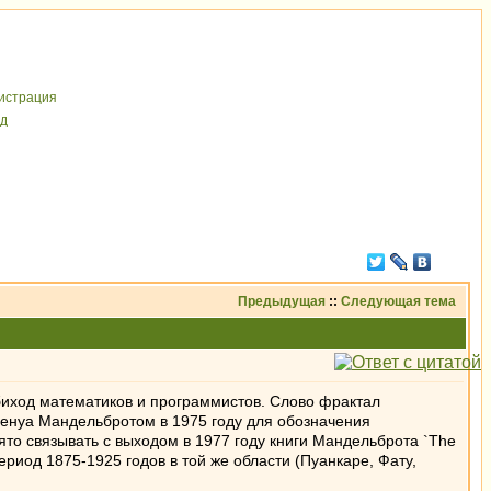
иcтрaция
д
Предыдущая
::
Следующая тема
обиход математиков и программистов. Слово фрактал
Бенуа Мандельбротом в 1975 году для обозначения
то связывать с выходом в 1977 году книги Мандельброта `The
ериод 1875-1925 годов в той же области (Пуанкаре, Фату,