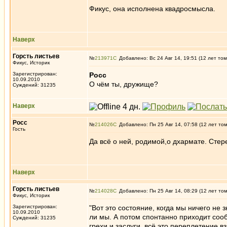
Фикус, она исполнена квадросмысла.
Наверх
Горсть листьев
№
213971
Добавлено: Вс 24 Авг 14, 19:51 (12 лет том
Фикус, Историк
Зарегистрирован:
Росс
10.09.2010
О чём ты, дружище?
Суждений: 31235
Наверх
Росс
№
214026
Добавлено: Пн 25 Авг 14, 07:58 (12 лет то
Гость
Да всё о ней, родимой,о дхармате. Стер
Наверх
Горсть листьев
№
214028
Добавлено: Пн 25 Авг 14, 08:29 (12 лет то
Фикус, Историк
Зарегистрирован:
"Вот это состояние, когда мы ничего не 
10.09.2010
ли мы. А потом спонтанно приходит сооб
Суждений: 31235
грехи и заслуги, всё это переплетение вз