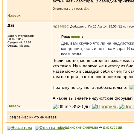
есть и нет - самсара. В самадхи-приджне
Ответы на этот пост:
Дэв
Наверх
Дэв
№
214089
Добавлено: Пн 25 Авг 14, 15:50 (12 лет то
Зарегистрирован:
Росс
пишет
:
28.09.2012
Суждений: 1884
Дэв, вам скучно что ли на индуистск
Откуда: Москва
концепция, есть и нет - самсара. В 
всем этим.
Если честно, меня сегодня познакомил с
хто таков. Ну и первую же цитатку из б
Разве можно в самадхи себя с чем то свя
там не строят, т.к. это состояние за пр
Поэтому не скучно, а любознательно.
А какие вы знаете индуистские форумы?
Наверх
Тред сейчас никто не читает.
Буддийские форумы
->
Дискуссии