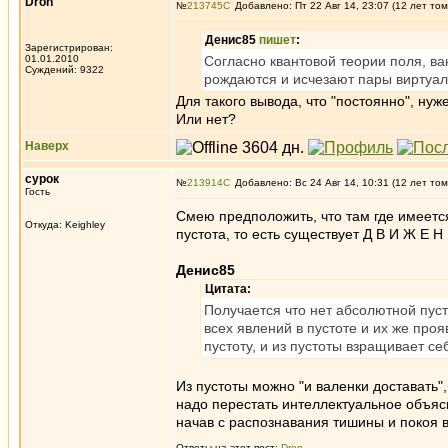
Dron
№
213745
Добавлено: Пт 22 Авг 14, 23:07 (12 лет том
Денис85
пишет
:
Зарегистрирован:
01.01.2010
Согласно квантовой теории поля, ва
Суждений: 9322
рождаются и исчезают пары виртуал
Для такого вывода, что "постоянно", ну
Или нет?
Наверх
сурок
№
213914
Добавлено: Вс 24 Авг 14, 10:31 (12 лет том
Гость
Смею предположить, что там где имеется
Откуда: Keighley
пустота, то есть существует Д В И Ж Е Н
Денис85
Цитата:
Получается что нет абсолютной пуст
всех явлений в пустоте и их же про
пустоту, и из пустоты взращивает се
Из пустоты можно "и валенки доставать",
надо перестать интеллектуальное объясн
начав с распознавания тишины и покоя в
Ответы на этот пост:
Dron