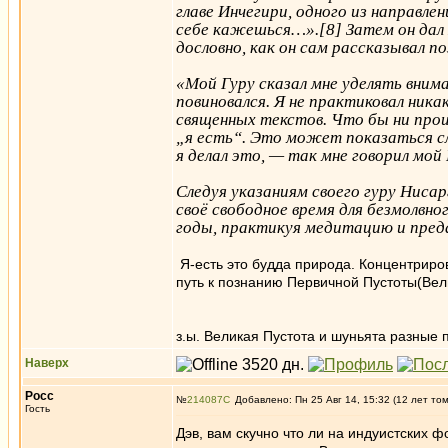
главе Инчегири, одного из направле
себе кажешься…».[8] Затем он дал
дословно, как он сам рассказывал п
«Мой Гуру сказал мне уделять внима
повиновался. Я не практиковал ника
священных текстов. Что бы ни прои
„я есть“. Это может показаться с
я делал это, — так мне говорил мой
Следуя указаниям своего гуру Нисар
своё свободное время для безмолвно
годы, практикуя медитацию и пред
Я-есть это будда природа. Концентриров
путь к познанию Первичной Пустоты(Вели
з.ы. Великая Пустота и шуньята разные 
Наверх
Росс
№
214087
Добавлено: Пн 25 Авг 14, 15:32 (12 лет то
Гость
Дэв, вам скучно что ли на индуистских ф