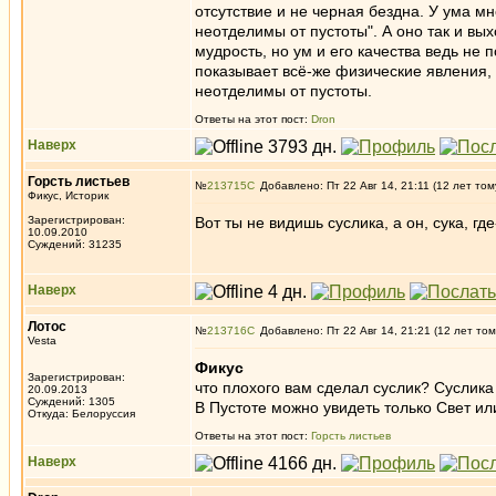
отсутствие и не черная бездна. У ума мн
неотделимы от пустоты". А оно так и вых
мудрость, но ум и его качества ведь не 
показывает всё-же физические явления, 
неотделимы от пустоты.
Ответы на этот пост:
Dron
Наверх
Горсть листьев
№
213715
Добавлено: Пт 22 Авг 14, 21:11 (12 лет том
Фикус, Историк
Зарегистрирован:
Вот ты не видишь суслика, а он, сука, где-
10.09.2010
Суждений: 31235
Наверх
Лотос
№
213716
Добавлено: Пт 22 Авг 14, 21:21 (12 лет том
Vesta
Фикус
Зарегистрирован:
что плохого вам сделал суслик? Суслик
20.09.2013
Суждений: 1305
В Пустоте можно увидеть только Свет ил
Откуда: Белоруссия
Ответы на этот пост:
Горсть листьев
Наверх