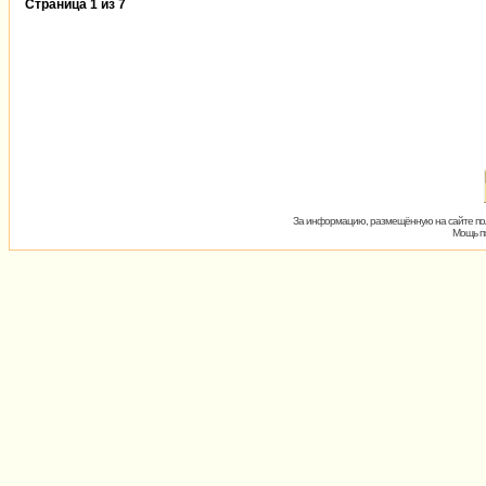
Страница
1
из
7
За информацию, размещённую на сайте пол
Мощь пх