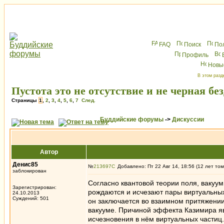
FAQ
Поиск
По
Профиль
Новы
В этом разд
Пустота это не отсутствие и не черная бе
Страницы
1
,
2
,
3
,
4
,
5
,
6
,
7
След.
Буддийские форумы
->
Дискуссии
Автор
Денис85
№
213697
Добавлено: Пт 22 Авг 14, 18:56 (12 лет том
заблокирован
Согласно квантовой теории поля, вакуум
Зарегистрирован:
рождаются и исчезают пары виртуальных
24.10.2013
Суждений: 501
он заключается во взаимном притяжени
вакууме. Причиной эффекта Казимира яв
исчезновения в нём виртуальных части