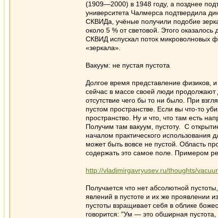
(1909—2000) в 1948 году, а позднее под
университета Чалмерса подтвердила ди
СКВИДа, учёные получили подобие зерка
около 5 % от световой. Этого оказалось
СКВИД испускал поток микроволновых фо
«зеркала».
Вакуум: не пустая пустота
Долгое время представление физиков, и 
сейчас в массе своей люди продолжают д
отсутствие чего бы то ни было. При взг
пустом пространстве. Если вы что-то уби
пространство. Ну и что, что там есть на
Получим там вакуум, пустоту. С открыти
началом практического использования дл
может быть вовсе не пустой. Область пр
содержать это самое поле. Примером ре
http://vladimirgavryusev.ru/thoughts/vacuu
Получается что нет абсолютной пустоты,
явлений в пустоте и их же проявлении из
пустоты взращивает себя в облике божест
говорится: "Ум — это обширная пустота,