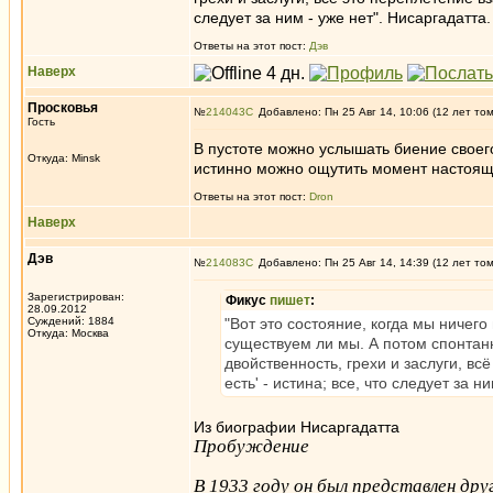
следует за ним - уже нет". Нисаргадатта.
Ответы на этот пост:
Дэв
Наверх
Просковья
№
214043
Добавлено: Пн 25 Авг 14, 10:06 (12 лет то
Гость
В пустоте можно услышать биение своего 
Откуда: Minsk
истинно можно ощутить момент настояще
Ответы на этот пост:
Dron
Наверх
Дэв
№
214083
Добавлено: Пн 25 Авг 14, 14:39 (12 лет то
Зарегистрирован:
Фикус
пишет
:
28.09.2012
Суждений: 1884
"Вот это состояние, когда мы ничего
Откуда: Москва
существуем ли мы. А потом спонтан
двойственность, грехи и заслуги, вс
есть' - истина; все, что следует за н
Из биографии Нисаргадатта
Пробуждение
В 1933 году он был представлен д