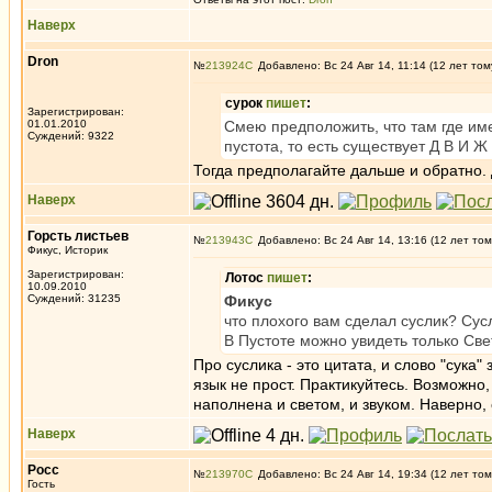
Наверх
Dron
№
213924
Добавлено: Вс 24 Авг 14, 11:14 (12 лет том
сурок
пишет
:
Зарегистрирован:
01.01.2010
Смею предположить, что там где име
Суждений: 9322
пустота, то есть существует Д В И Ж
Тогда предполагайте дальше и обратно. Д
Наверх
Горсть листьев
№
213943
Добавлено: Вс 24 Авг 14, 13:16 (12 лет том
Фикус, Историк
Зарегистрирован:
Лотос
пишет
:
10.09.2010
Суждений: 31235
Фикус
что плохого вам сделал суслик? Сус
В Пустоте можно увидеть только Све
Про суслика - это цитата, и слово "сук
язык не прост. Практикуйтесь. Возможно,
наполнена и светом, и звуком. Наверно, 
Наверх
Росс
№
213970
Добавлено: Вс 24 Авг 14, 19:34 (12 лет том
Гость