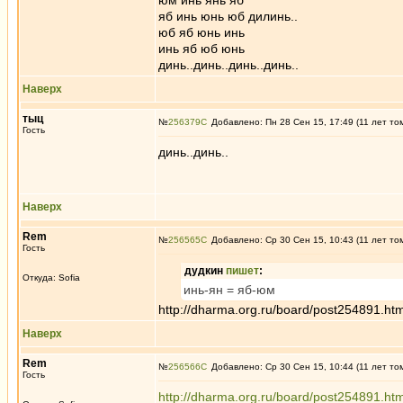
юм инь янь яб
яб инь юнь юб дилинь..
юб яб юнь инь
инь яб юб юнь
динь..динь..динь..динь..
Наверх
тыц
№
256379
Добавлено: Пн 28 Сен 15, 17:49 (11 лет то
Гость
динь..динь..
Наверх
Rem
№
256565
Добавлено: Ср 30 Сен 15, 10:43 (11 лет то
Гость
дудкин
пишет
:
Откуда: Sofia
инь-ян = яб-юм
http://dharma.org.ru/board/post254891.h
Наверх
Rem
№
256566
Добавлено: Ср 30 Сен 15, 10:44 (11 лет то
Гость
http://dharma.org.ru/board/post254891.h