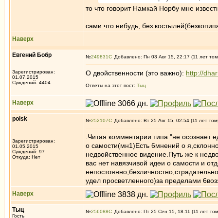
то что говорит Намкай Норбу мне извест
сами что нибудь, без костылей(безкопипа
Наверх
Евгений Бобр
№
249831
Добавлено: Пн 03 Авг 15, 22:17 (11 лет том
Зарегистрирован:
О двойственности (это важно):
http://dh
01.07.2015
Суждений: 4404
Ответы на этот пост:
Тыц
Наверх
poisk
№
252107
Добавлено: Вт 25 Авг 15, 02:54 (11 лет том
.Читая комментарии типа "не осознает ед
Зарегистрирован:
о самости(мн1)Есть 6мнений о я,склонн
01.05.2015
Суждений: 97
недвойственное видение.Путь же к недво
Откуда: Нет
вас нет навязчивой идеи о самости и от
непостоянно,безличностно,страдательно
удел просветленного)за пределами 6воз
Наверх
Тыц
№
256088
Добавлено: Пт 25 Сен 15, 18:11 (11 лет то
Гость