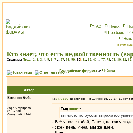
FAQ
Поиск
По
Профиль
Новы
В этом разд
Кто знает, что есть недвойственность (в
Страницы
Пред.
1
,
2
,
3
,
4
,
5
,
6
,
7
...
57
,
58
,
59
,
60
,
61
,
62
,
63
...
77
,
78
,
79
,
80
,
81
,
82
Буддийские форумы
->
Чайная
Автор
Евгений Бобр
№
247313
Добавлено: Пт 10 Июл 15, 23:37 (11 лет то
Зарегистрирован:
Тыц
пишет
:
01.07.2015
Суждений: 4404
вы чисто по русски выражатсо умеет
- Всё у нас с тобой, Павел, не как у люде
- Ясен пень, Инна, мы же змеи.
- Шшш.