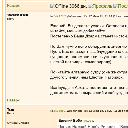
Наверх
Ученик Дзен
№
247477
Добавлено: Вс 12 Июл 15, 11:14 (11 лет то
Гость
Евгений, Вы делаете успехи. Оставляя ц
читайте, меньше добавляйте.
Постепенно Ваша Дхарма станет чистой.
Но Вам нужно ясно обнаружить энергию 
Пусть Вас не вводят в заблуждение слов
сущности, понимание лишь устраняет за
шестой патриарх: самоприроду)
Почитайте алтарную сутру (она же сутра
другого учения, чем Шестой Патриарх.
Все Будды и Архаты постигают этот ясны
достижимом для омрачений и заблужден
Наверх
Тыц
№
247486
Добавлено: Вс 12 Июл 15, 14:29 (11 лет то
Гость
Евгений Бобр
пишет
:
Откуда: Chicago
Чогьял Намкай Норбу Ринпоче, "Все