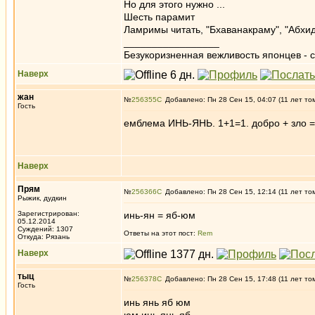
Но для этого нужно ...
Шесть парамит
Ламримы читать, "Бхаванакраму", "Абхи
_________________
Безукоризненная вежливость японцев - с
Наверх
жан
№
256355
Добавлено: Пн 28 Сен 15, 04:07 (11 лет то
Гость
емблема ИНЬ-ЯНЬ. 1+1=1. добро + зло =
Наверх
Прям
№
256366
Добавлено: Пн 28 Сен 15, 12:14 (11 лет то
Рыжик, дудкин
Зарегистрирован:
инь-ян = яб-юм
05.12.2014
Суждений: 1307
Ответы на этот пост:
Rem
Откуда: Рязань
Наверх
тыц
№
256378
Добавлено: Пн 28 Сен 15, 17:48 (11 лет то
Гость
инь янь яб юм