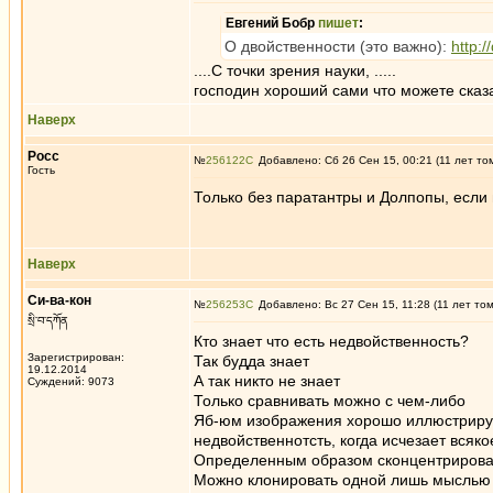
Евгений Бобр
пишет
:
О двойственности (это важно):
http:
....С точки зрения науки, .....
господин хороший сами что можете сказа
Наверх
Росс
№
256122
Добавлено: Сб 26 Сен 15, 00:21 (11 лет то
Гость
Только без паратантры и Долпопы, если
Наверх
Си-ва-кон
№
256253
Добавлено: Вс 27 Сен 15, 11:28 (11 лет то
སྲི་བ་དཀོན
Кто знает что есть недвойственность?
Зарегистрирован:
Так будда знает
19.12.2014
А так никто не знает
Суждений: 9073
Только сравнивать можно с чем-либо
Яб-юм изображения хорошо иллюстрируют
недвойственнотсть, когда исчезает всяк
Определенным образом сконцентрирова
Можно клонировать одной лишь мыслью и