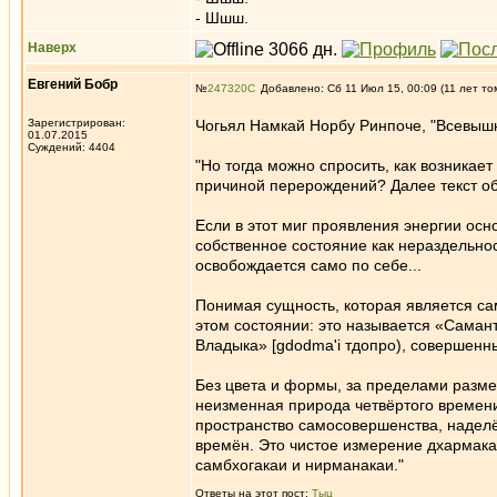
- Шшш.
Наверх
Евгений Бобр
№
247320
Добавлено: Сб 11 Июл 15, 00:09 (11 лет то
Зарегистрирован:
Чогьял Намкай Норбу Ринпоче, "Всевышн
01.07.2015
Суждений: 4404
"Но тогда можно спросить, как возникае
причиной перерождений? Далее текст об
Если в этот миг проявления энергии осн
собственное состояние как нераздельнос
освобождает­ся само по себе...
Понимая сущность, которая является са
этом со­стоянии: это называется «Самант
Владыка» [gdodma'i тдопро), совершенны
Без цвета и формы, за пределами разме
неизменная природа четвёртого времени
пространство самосовершенства, надел
времён. Это чис­тое измерение дхармака
самбхогакаи и нирманакаи."
Ответы на этот пост:
Тыц