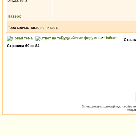
Откуда: Sofia
Наверх
Тред сейчас никто не читает.
Буддийские форумы
->
Чайная
Стран
Страница
60
из
84
За информацию, размещённую на сайте пол
Мощь пх