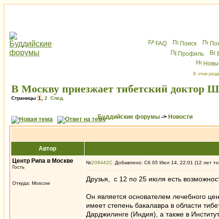
FAQ
Поиск
По
Профиль
Новы
В этом разд
В Москву приезжает тибетский доктор Ш
Страницы
1
,
2
След.
Буддийские форумы
->
Новости
Автор
Центр Рипа в Москве
№
209442
Добавлено: Сб 05 Июл 14, 22:01 (12 лет то
Гость
Друзья, с 12 по 25 июля есть возможнос
Откуда: Moscow
Он является основателем лечебного центр
имеет степень бакалавра в области тибе
Дарджилинге (Индия), а также в Инстит