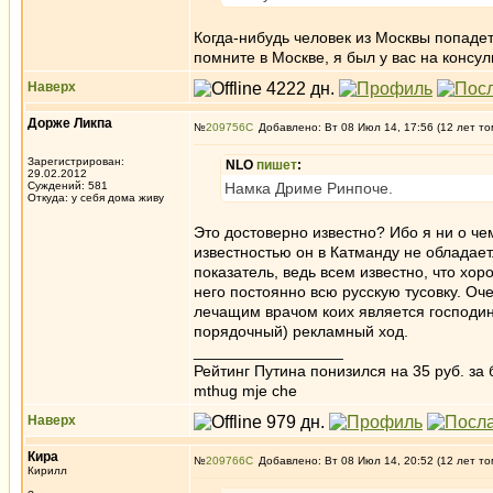
Когда-нибудь человек из Москвы попадет
помните в Москве, я был у вас на консул
Наверх
Дорже Ликпа
№
209756
Добавлено: Вт 08 Июл 14, 17:56 (12 лет то
Зарегистрирован:
NLO
пишет
:
29.02.2012
Суждений: 581
Намка Дриме Ринпоче.
Откуда: у себя дома живу
Это достоверно известно? Ибо я ни о че
известностью он в Катманду не обладает.
показатель, ведь всем известно, что хор
него постоянно всю русскую тусовку. Оч
лечащим врачом коих является господин
порядочный) рекламный ход.
_________________
Рейтинг Путина понизился на 35 руб. за 
mthug mje che
Наверх
Кира
№
209766
Добавлено: Вт 08 Июл 14, 20:52 (12 лет то
Кирилл