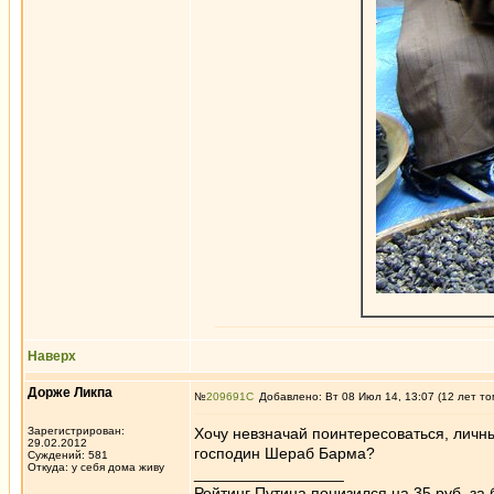
Наверх
Дорже Ликпа
№
209691
Добавлено: Вт 08 Июл 14, 13:07 (12 лет то
Зарегистрирован:
Хочу невзначай поинтересоваться, личн
29.02.2012
господин Шераб Барма?
Суждений: 581
Откуда: у себя дома живу
_________________
Рейтинг Путина понизился на 35 руб. за 