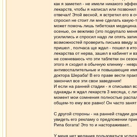
как я заметил - не имели никакого эффе
лекарств, чтобы я написал или позвонил
отвечал! Этой весной, я встретил его в 
спросил не стоит ли мне сделать какую-
может помочь лишь тибетская медицина. 
осенью, он вежливо (это подкупало меня 
усилились и спросил надо ли опять запис
возможностей проверить письма ввиду за
пришел , полчаса ще ждал - пошел в итог
лекарства от нерва, зашел в кабинет и в
не сомневаюсь что эти таблетки он сез
этого я сходил в обычную клинику - нев
антивоспалительные и повышающие имму
доктора Шераба! В его праве вести прак
закончил все эти свои заведения!
И если на ранней стадии - я списывал в
однажды я ждал лекарств 3 месяца, с л
момент мои сомнения полностью распалис
общем-то ему все равно! Он часто занят 
С другой стороны - на ранней стадии до
увидеть его рекламу о предложении приех
Рипа богата! Это то и настораживает...
У меня нет желания пользоваться услуг