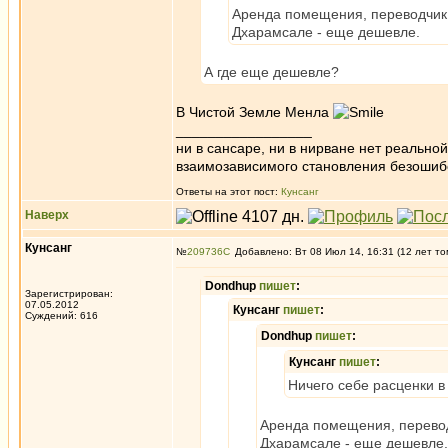
Аренда помещения, переводчик и
Дхарамсале - еще дешевле.
А где еще дешевле?
В Чистой Земле Менла
_________________
ни в сансаре, ни в нирване нет реально
взаимозависимого становления безоши
Ответы на этот пост:
Кунсанг
Наверх
Кунсанг
№
209736
Добавлено: Вт 08 Июл 14, 16:31 (12 лет то
Dondhup
пишет
:
Зарегистрирован:
07.05.2012
Кунсанг
пишет
:
Суждений: 616
Dondhup
пишет
:
Кунсанг
пишет
:
Ничего себе расценки в 
Аренда помещения, переводч
Дхарамсале - еще дешевле.