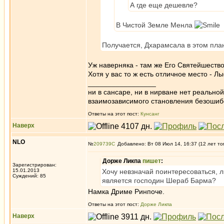
А где еще дешевле?
В Чистой Земле Менла
Получается, Дхарамсала в этом план
Уж наверняка - там же Его Святейшеств
Хотя у вас то ж есть отличное место - Л
_________________
ни в сансаре, ни в нирване нет реально
взаимозависимого становления безоши
Ответы на этот пост:
Кунсанг
Наверх
NLO
№
209739
Добавлено: Вт 08 Июл 14, 16:37 (12 лет то
Дорже Ликпа
пишет
:
Зарегистрирован:
15.01.2013
Хочу невзначай поинтересоваться, 
Суждений: 85
является господин Шераб Барма?
Намка Дриме Ринпоче.
Ответы на этот пост:
Дорже Ликпа
Наверх