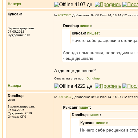
Наверх
Кунсанг
№
209730
Добавлено: Вт 08 Июл 14, 16:14 (12 лет то
Dondhup
пишет
:
Зарегистрирован:
07.05.2012
Кунсанг
пишет
:
Суждений: 616
Ничего себе расценки в столицах
Аренда помещения, переводчик и т.
- еще дешевле.
А где еще дешевле?
Ответы на этот пост:
Dondhup
Наверх
Dondhup
№
209735
Добавлено: Вт 08 Июл 14, 16:27 (12 лет то
умер
Зарегистрирован:
Кунсанг
пишет
:
05.04.2005
Суждений: 7519
Dondhup
пишет
:
Откуда: СПб
Кунсанг
пишет
:
Ничего себе расценки в стол