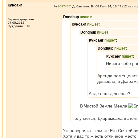
Кунсанг
№
209740
Добавлено: Вт 08 Июл 14, 16:47 (12 лет то
Dondhup
пишет
:
Зарегистрирован:
07.05.2012
Кунсанг
пишет
:
Суждений: 616
Dondhup
пишет
:
Кунсанг
пишет
:
Dondhup
пишет
:
Кунсанг
пишет
:
Ничего себе ра
Аренда помещения, 
дешевле, в Дхарам
А где еще дешевле?
В Чистой Земле Менла
Получается, Дхарамсала в этом 
Уж наверняка - там же Его Святейш
Хотя у вас то ж есть отличное место