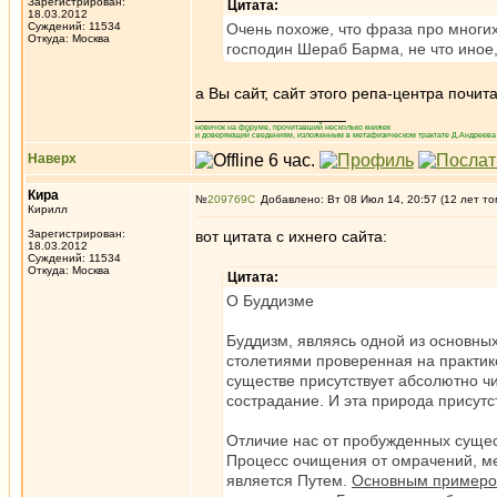
Зарегистрирован:
Цитата:
18.03.2012
Суждений: 11534
Очень похоже, что фраза про многи
Откуда: Москва
господин Шераб Барма, не что иное,
а Вы сайт, сайт этого репа-центра почи
_________________
новичок на форуме, прочитавший несколько книжек
и доверяющий сведениям, изложенным в метафизическом трактате Д.Андреева 
Наверх
Кира
№
209769
Добавлено: Вт 08 Июл 14, 20:57 (12 лет то
Кирилл
Зарегистрирован:
вот цитата с ихнего сайта:
18.03.2012
Суждений: 11534
Откуда: Москва
Цитата:
О Буддизме
Буддизм, являясь одной из основных
столетиями проверенная на практик
существе присутствует абсолютно ч
сострадание. И эта природа присутс
Отличие нас от пробужденных сущест
Процесс очищения от омрачений, м
является Путем.
Основным примером