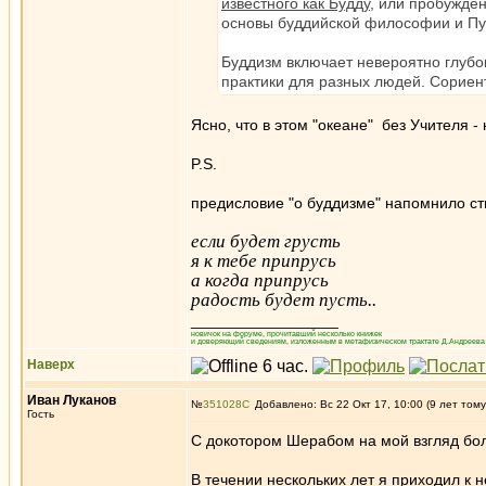
известного как Будду
, или пробужде
основы буддийской философии и Пу
Буддизм включает невероятно глубо
практики для разных людей. Сориен
Ясно, что в этом "океане" без Учителя - 
P.S.
предисловие "о буддизме" напомнило ст
если будет грусть
я к тебе припрусь
а когда припрусь
радость будет пусть..
_________________
новичок на форуме, прочитавший несколько книжек
и доверяющий сведениям, изложенным в метафизическом трактате Д.Андреева 
Наверх
Иван Луканов
№
351028
Добавлено: Вс 22 Окт 17, 10:00 (9 лет тому
Гость
С докотором Шерабом на мой взгляд бо
В течении нескольких лет я приходил к