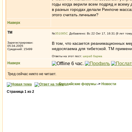
годы когда верили всем подряд и всему
в разных городах делали Ринпоче массаж
этого считать личными?
Наверх
ТМ
№
351085
Добавлено: Вс 22 Окт 17, 16:31 (9 лет тому
Зарегистрирован:
В том, что касается реанимационных ме
05.04.2005
недосягаема для тибетской. ТМ примени
Суждений: 15499
Ответы на этот пост:
шераб барма
Наверх
Тред сейчас никто не читает.
Буддийские форумы
->
Новости
Страница
1
из
2