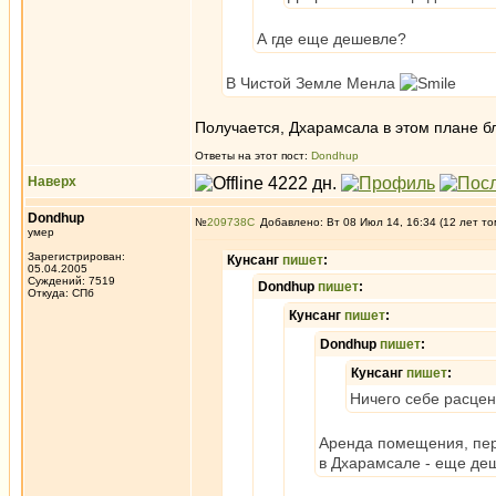
А где еще дешевле?
В Чистой Земле Менла
Получается, Дхарамсала в этом плане бл
Ответы на этот пост:
Dondhup
Наверх
Dondhup
№
209738
Добавлено: Вт 08 Июл 14, 16:34 (12 лет то
умер
Зарегистрирован:
Кунсанг
пишет
:
05.04.2005
Суждений: 7519
Dondhup
пишет
:
Откуда: СПб
Кунсанг
пишет
:
Dondhup
пишет
:
Кунсанг
пишет
:
Ничего себе расценк
Аренда помещения, пере
в Дхарамсале - еще де