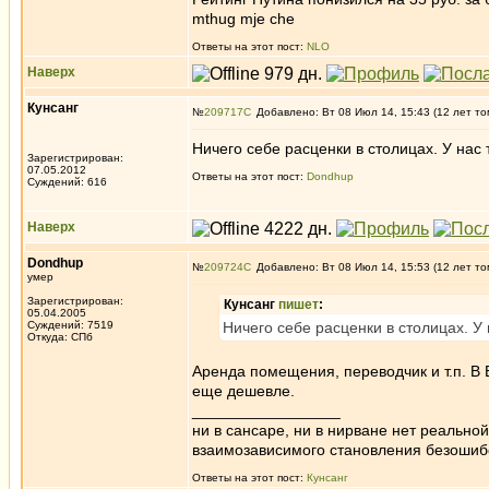
mthug mje che
Ответы на этот пост:
NLO
Наверх
Кунсанг
№
209717
Добавлено: Вт 08 Июл 14, 15:43 (12 лет то
Ничего себе расценки в столицах. У нас 
Зарегистрирован:
07.05.2012
Ответы на этот пост:
Dondhup
Суждений: 616
Наверх
Dondhup
№
209724
Добавлено: Вт 08 Июл 14, 15:53 (12 лет то
умер
Зарегистрирован:
Кунсанг
пишет
:
05.04.2005
Суждений: 7519
Ничего себе расценки в столицах. У 
Откуда: СПб
Аренда помещения, переводчик и т.п. В 
еще дешевле.
_________________
ни в сансаре, ни в нирване нет реально
взаимозависимого становления безоши
Ответы на этот пост:
Кунсанг