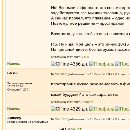
Но! Вспомнив эффект от ста восьми прос
задействуются все мышцы туловища, рук 
А сейчас прочел, что плавание – одно и
Поэтому, мое решение – простирания.
Возможно, у кого-то был опыт снижения
P.S. Ну и да, моя цель – это минус 10-15 
На прошлой диете, без нагрузок, наскол
Ответы на этот пост:
Ёжик
Наверх
Ба Ян
№
207208
Добавлено: Вт 10 Июн 14, 09:27 (12 лет то
Зарегистрирован:
простирания нужно рекомендовать в ф
12.05.2014
_________________
Суждений: 270
какой буддизм? это самсара, детка
Ответы на этот пост:
Anthony
Наверх
Anthony
№
207210
Добавлено: Вт 10 Июн 14, 09:37 (12 лет то
заблокирован из альтруизма
Ба Ян
пишет
: