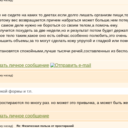
му назад)
ае не сидите на каких то диетах.если долго лишать организм пищи,
этому вес возвращается.причем набраться может больше,чем потер
 самом деле нужно не бороться со своим телом,а помочь ему.
олучится похудеть за две недели,но и результат потом будет держа
ое тело таким,какое оно есть сейчас.особенно полюбить,это очень
ьшить объемы,за то могут сделать кожу упругой и гладкой или пом
тановятся спокойными,лучше тысячи речей,составленных из беспо
му назад)
екой формы и т.п.
остираются по многу раз. но может это привычка, а может быть же
му назад)
Re: Физическая польза от простираний