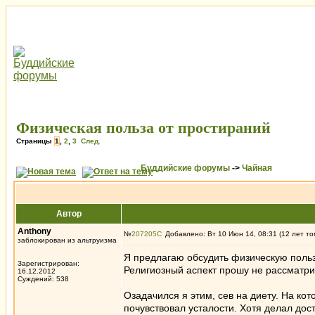
Физическая польза от простираний
Страницы
1
,
2
,
3
След.
Буддийские форумы
->
Чайная
Автор
Anthony
№
207205
Добавлено: Вт 10 Июн 14, 08:31 (12 лет то
заблокирован из альтруизма
Я предлагаю обсудить физическую польз
Зарегистрирован:
Религиозный аспект прошу не рассматри
16.12.2012
Суждений: 538
Озадачился я этим, сев на диету. На ко
почувствовал усталости. Хотя делал дос