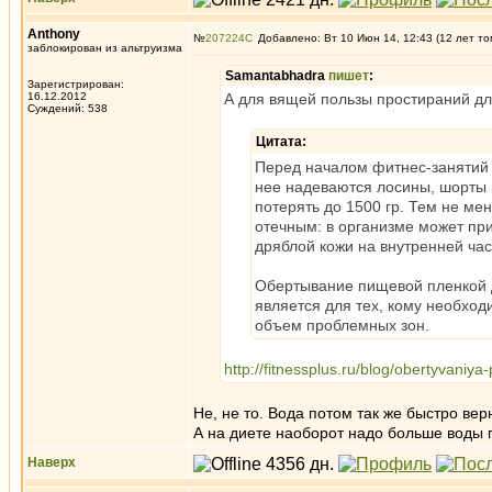
Anthony
№
207224
Добавлено: Вт 10 Июн 14, 12:43 (12 лет то
заблокирован из альтруизма
Samantabhadra
пишет
:
Зарегистрирован:
16.12.2012
А для вящей пользы простираний дл
Суждений: 538
Цитата:
Перед началом фитнес-занятий
нее надеваются лосины, шорты 
потерять до 1500 гр. Тем не ме
отечным: в организме может пр
дряблой кожи на внутренней част
Обертывание пищевой пленкой д
является для тех, кому необход
объем проблемных зон.
http://fitnessplus.ru/blog/obertyvaniya
Не, не то. Вода потом так же быстро вер
А на диете наоборот надо больше воды 
Наверх