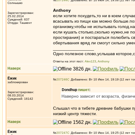
№
207244
Добавлено: Вт 10 Июн 14, 19:08 (12 лет то
Солнышко
Anthony
Зарегистрирован:
если хотите похудеть,то ни в коем случ
25.02.2014
Суждений: 637
всасывать из пищи как можно больше.по
Откуда: Ташкент
организму,чтобы не испытывать голод.на
если кушать столько,сколько нужно,не п
простирания) и постараться полюбить св
обертывания вряд ли смогут сильно умен
_________________
Одно полезное слово,услышав которое,с
Ответы на этот пост:
Alex123
,
Anthony
Наверх
Ёжик
№
207246
Добавлено: Вт 10 Июн 14, 19:19 (12 лет то
заблокирован
Dondhup
пишет
:
Зарегистрирован:
08.03.2014
Наверно зависит от возраста, физич
Суждений: 16142
Слышал что в тибете древние бабушки пр
низкий центр тяжести.
Наверх
Ёжик
№
207247
Добавлено: Вт 10 Июн 14, 19:25 (12 лет то