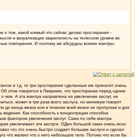
 о том, какой клевый что сейчас делаю простирания -
мысли и визуализации закрепилисть на телесном уровне во
ные повторения. И поэтому же абсурдны всякие мантры-
ангхе и т.д. то три простирания сделанные им приносят очень
. Об этом говорится в Ламриме, что простирание перед одним
 о чем. А эта мантра направлена на увеличение заслуг, не
читься, может в три раза всего заслуга, но минимум говорят
сли до конца жизни или в течение всей жизни не пропуская и дня
ть видения. Как способность к концентрации способна
ным фактором увеличения заслуг. Сама по себе мантра
орая увеличивает эти заслуги. ОДин большой лама очень ясно
овал что это очень быстро создает большие заслуги и сделал
угу что жалеет что у него небольшое тело. Потому что если бы