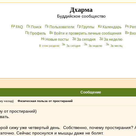
Дхарма
Буддийское сообщество
FAQ
Поиск
Пользователи
Группы
Календарь
Peг
Профиль
Войти и проверить личные сообщения
Вхo
Новые посты
За сегодня
За неделю
В этом разделе:
За сегодня
За неделю
За месяц
Сообщение
му назад)
Физическая польза от простираний
у от простираний)
вать.
торой сижу уже четвертый день. Собственно, почему простирания? А
таточно. Сейчас проснулся и мышцы даже не болят.