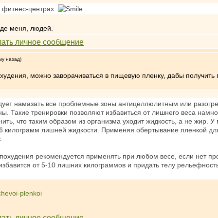
в фитнес-центрах
де меня, людей.
му назад)
худения, можно заворачиваться в пищевую пленку, дабы получить
дует намазать все проблемные зоны антицеллюлитным или разогр
ы. Такие тренировки позволяют избавиться от лишнего веса намног
чнить, что таким образом из организма уходит жидкость, а не жир.
 6 килограмм лишней жидкости. Применяя обертывание пленкой для
.
похудения рекомендуется применять при любом весе, если нет пр
 избавится от 5-10 лишних килограммов и придать телу рельефнос
chevoi-plenkoi