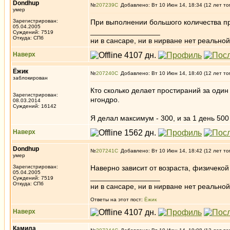
Dondhup
№
207239
Добавлено: Вт 10 Июн 14, 18:34 (12 лет то
умер
Зарегистрирован:
При выполнении большого количества п
05.04.2005
_________________
Суждений: 7519
Откуда: СПб
ни в сансаре, ни в нирване нет реальн
Наверх
Ёжик
№
207240
Добавлено: Вт 10 Июн 14, 18:40 (12 лет то
заблокирован
Кто сколько делает простираний за один
Зарегистрирован:
нгондро.
08.03.2014
Суждений: 16142
Я делал максимум - 300, и за 1 день 500
Наверх
Dondhup
№
207241
Добавлено: Вт 10 Июн 14, 18:42 (12 лет то
умер
Зарегистрирован:
Наверно зависит от возраста, физичекой
05.04.2005
_________________
Суждений: 7519
Откуда: СПб
ни в сансаре, ни в нирване нет реальн
Ответы на этот пост:
Ёжик
Наверх
Камила