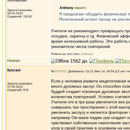
заблокирован
Anthony
пишет
:
Зарегистрирован:
08.03.2014
Я предлагаю обсудить физическую п
Суждений: 16142
Религиозный аспект прошу не рассм
Учителя не рекомендуют превращать про
похудею, окрепну и тд. Физический эфф
время интенсивной работы. Это работа 
умножители числа повторений.
Ответы на этот пост:
Anthony
Наверх
Кунсанг
№
207282
Добавлено: Ср 11 Июн 14, 04:54 (12 лет то
Если у человека развита медитативная к
Зарегистрирован:
много духовных заслуг. Он способен соз
07.05.2012
Суждений: 616
буддой создает огромную духовную заслу
количества повторений. Условно считаетс
Учителя это в три раза увеличится все р
совершать три простирания с этой мантр
увеличить заслугу и является фактором
например Ом мани падме хум создает ог
чувствовал собственное накопление засл
упор в своей практике в основном на ни