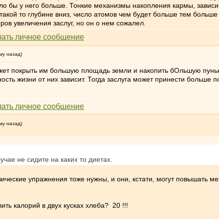
ло бы у него больше. Тонкие механизмы накопления кармы, зависим
такой то глубине вниз, число атомов чем будет больше тем больше 
ров увеличения заслуг, но он о нем сожалел.
му назад)
ожет покрыть им большую площадь земли и накопить бОльшую пунью
ость жизни от них зависит. Тогда заслуга может принести больше 
му назад)
учае не сидите на каких то диетах.
ические упражнения тоже нужны, и они, кстати, могут повышать м
ить калорий в двух кусках хлеба? 20 !!!