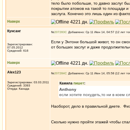
тело было побольше, то давно заслуг бы
покрытии атомов на такой то площади и 
заслуга. Конечно это лишь один из факто
Наверх
Кунсанг
№
207283
Добавлено: Ср 11 Июн 14, 04:57 (12 лет то
Если у Энтони большой живот, то он см
Зарегистрирован:
от больших заслуг и даже продолжительн
07.05.2012
Суждений: 616
Наверх
Alex123
№
207284
Добавлено: Ср 11 Июн 14, 05:58 (12 лет то
Зарегистрирован: 03.03.2011
Камила
пишет
:
Суждений: 3393
Откуда: Канада
Anthony
если хотите похудеть,то ни в коем сл
Наоборот, дело в правильной диете. Физ
Сколько нужно пройти этажей чтобы спал