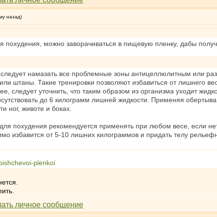
му назад)
я похудения, можно заворачиваться в пищевую пленку, дабы полу
 следует намазать все проблемные зоны антицеллюлитным или ра
или штаны. Такие тренировки позволяют избавиться от лишнего ве
нее, следует уточнить, что таким образом из организма уходит жид
исутствовать до 6 килограмм лишней жидкости. Применяя обертыва
и ног, животе и боках.
ля похудения рекомендуется применять при любом весе, если не
имо избавится от 5-10 лишних килограммов и придать телу рельеф
-pishchevoi-plenkoi
нется.
пить.