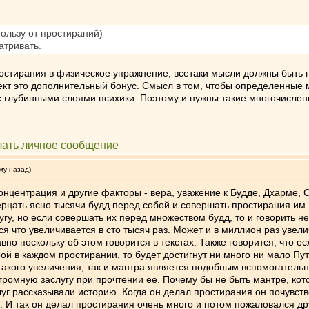
ользу от простираний)
атривать.
стирания в физическое упражнение, всетаки мысли должны быть не
ект это дополнительный бонус. Смысл в том, чтобы определенные 
с глубинными слоями психики. Поэтому и нужны такие многочислен
му назад)
онцентрация и другие факторы - вера, уважение к Будде, Дхарме, С
ерцать ясно тысячи будд перед собой и совершать простирания им
гу, но если совершать их перед множеством будд, то и говорить не
я что увеличивается в сто тысяч раз. Может и в миллион раз увели
авно поскольку об этом говорится в текстах. Также говорится, что е
ой в каждом простирании, то будет достигнут ни много ни мало Пу
 такого увеличения, так и мантра является подобным вспомогатель
ромную заслугу при прочтении ее. Почему бы не быть мантре, кот
уг рассказывали историю. Когда он делал простирания он почувств
х. И так он делал простирания очень много и потом пожаловался др