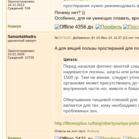
Зарегистрирован:
16.12.2012
простирания нужно рекомендовать 
Суждений: 538
Почему нет? ))
Особенно, для не умеющих плавать, вро
Наверх
Samantabhadra
№
207212
Добавлено: Вт 10 Июн 14, 11:37 (12 лет то
удаленный аккаунт
А для вящей пользы простираний для по
Зарегистрирован:
10.01.2009
Суждений: 10755
Цитата:
Перед началом фитнес-занятий сле
надеваются лосины, шорты или штан
1500 гр. Тем не менее, следует уто
организме может присутствовать до
внутренней части ног, животе и боках
Обертывание пищевой пленкой для 
является для тех, кому необходимо
проблемных зон.
http://fitnessplus.ru/blog/obertyvaniya-pish
Ответы на этот пост:
Anthony
Наверх