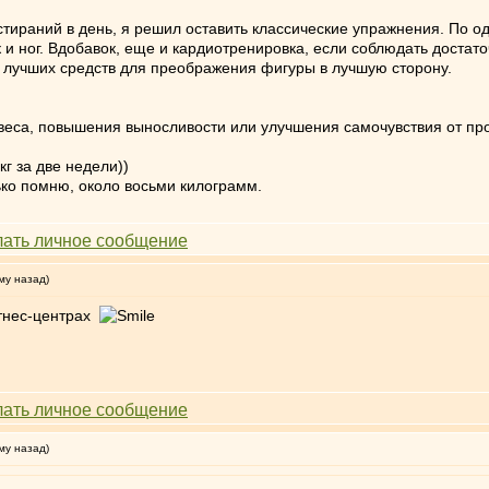
тираний в день, я решил оставить классические упражнения. По о
и ног. Вдобавок, еще и кардиотренировка, если соблюдать достат
з лучших средств для преображения фигуры в лучшую сторону.
 веса, повышения выносливости или улучшения самочувствия от пр
кг за две недели))
ько помню, около восьми килограмм.
му назад)
итнес-центрах
му назад)