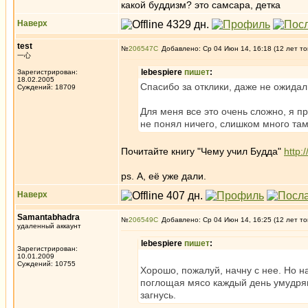
какой буддизм? это самсара, детка
Наверх
test
№
206547
Добавлено: Ср 04 Июн 14, 16:18 (12 лет то
一心
lebespiere
пишет
:
Зарегистрирован:
18.02.2005
Спасибо за отклики, даже не ожидал 
Суждений: 18709
Для меня все это очень сложно, я пр
не понял ничего, слишком много там
Почитайте книгу "Чему учил Будда"
http:
ps. А, её уже дали.
Наверх
Samantabhadra
№
206549
Добавлено: Ср 04 Июн 14, 16:25 (12 лет то
удаленный аккаунт
lebespiere
пишет
:
Зарегистрирован:
10.01.2009
Суждений: 10755
Хорошо, пожалуй, начну с нее. Но н
поглощая мясо каждый день умудряю
загнусь.