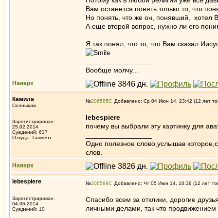
Потому как в любой религии уже всё дав
Вам останется понять только то, что пон
Но понять, что же он, понявший, хотел 
А еще второй вопрос, нужно ли его пони
Я так понял, что то, что Вам сказал Иис
_________________
Вообще молчу...
Наверх
Камила
№
206585
Добавлено: Ср 04 Июн 14, 23:42 (12 лет то
Солнышко
lebespiere
Зарегистрирован:
почему вы выбрали эту картинку для ава
25.02.2014
Суждений: 637
_________________
Откуда: Ташкент
Одно полезное слово,услышав которое,
слов.
Наверх
lebespiere
№
206599
Добавлено: Чт 05 Июн 14, 10:38 (12 лет то
Зарегистрирован:
Спасибо всем за отклики, дорогие друзья
04.06.2014
личными делами, так что продвижением 
Суждений: 10