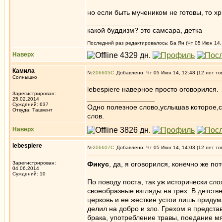
но если быть мучеником не готовы, то х
_________________
какой буддизм? это самсара, детка
Последний раз редактировалось: Ба Ян (Чт 05 Июн 14, 
Наверх
Камила
№
206605
Добавлено: Чт 05 Июн 14, 12:48 (12 лет то
Солнышко
lebespiere наверное просто оговорился.
Зарегистрирован:
_________________
25.02.2014
Суждений: 637
Одно полезное слово,услышав которое,
Откуда: Ташкент
слов.
Наверх
lebespiere
№
206607
Добавлено: Чт 05 Июн 14, 14:03 (12 лет то
Зарегистрирован:
Фикус
, да, я оговорился, конечно же по
04.06.2014
Суждений: 10
По поводу поста, так уж исторически сло
своеобразные взгляды на грех. В детстве
церковь и ее жесткие устои лишь приду
делил на добро и зло. Грехом я предста
брака, употребление травы, поедание мя