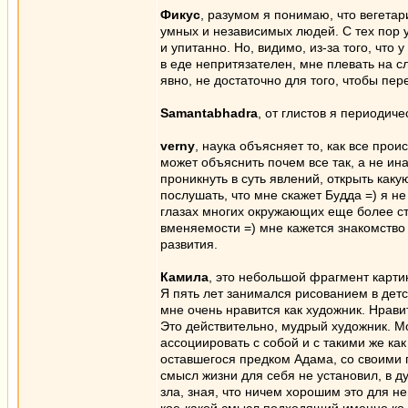
Фикус
, разумом я понимаю, что вегетар
умных и независимых людей. С тех пор 
и упитанно. Но, видимо, из-за того, что 
в еде непритязателен, мне плевать на с
явно, не достаточно для того, чтобы пе
Samantabhadra
, от глистов я периодич
verny
, наука объясняет то, как все про
может объяснить почем все так, а не ин
проникнуть в суть явлений, открыть каку
послушать, что мне скажет Будда =) я не
глазах многих окружающих еще более ст
вменяемости =) мне кажется знакомство
развития.
Камила
, это небольшой фрагмент карти
Я пять лет занимался рисованием в детс
мне очень нравится как художник. Нрави
Это действительно, мудрый художник. Мо
ассоциировать с собой и с такими же ка
оставшегося предком Адама, со своими п
смысл жизни для себя не установил, в д
зла, зная, что ничем хорошим это для не