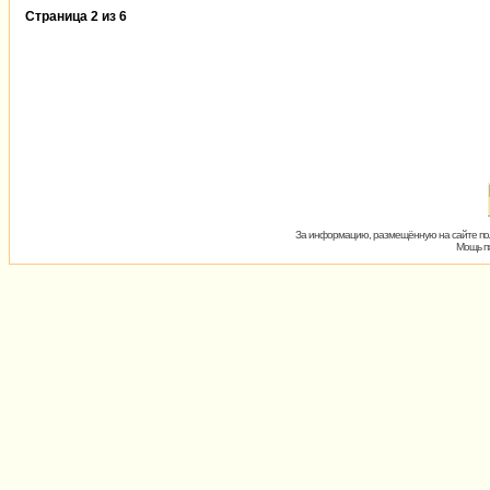
Страница
2
из
6
За информацию, размещённую на сайте пол
Мощь пх