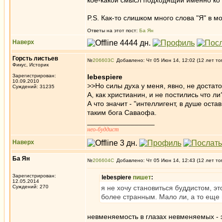
кое-какой смысл подходящий именно ко 
P.S. Как-то слишком много слова "Я" в 
Ответы на этот пост:
Ба Ян
Наверх
Горсть листьев
№
206603
Добавлено: Чт 05 Июн 14, 12:02 (12 лет то
Фикус, Историк
Зарегистрирован:
lebespiere
10.09.2010
>>Но силы духа у меня, явно, не достат
Суждений: 31235
А, как христианин, и не постились что ли
А что значит - "интеллигент, в душе ост
таким бога Саваофа.
_________________
нео-буддист
Наверх
Ба Ян
№
206604
Добавлено: Чт 05 Июн 14, 12:43 (12 лет то
Зарегистрирован:
lebespiere
пишет
:
12.05.2014
Суждений: 270
я не хочу становиться буддистом, э
более странным. Мало ли, а то еще
невменяемость в глазах невменяемых - 