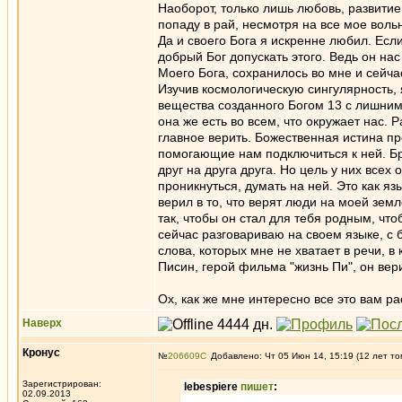
Наоборот, только лишь любовь, развитие 
попаду в рай, несмотря на все мое вол
Да и своего Бога я искренне любил. Есл
добрый Бог допускать этого. Ведь он нас
Моего Бога, сохранилось во мне и сейча
Изучив космологическую сингулярность, я
вещества созданного Богом 13 с лишним
она же есть во всем, что окружает нас. 
главное верить. Божественная истина пр
помогающие нам подключиться к ней. Бр
друг на друга друга. Но цель у них всех
проникнуться, думать на ней. Это как яз
верил в то, что верят люди на моей земл
так, чтобы он стал для тебя родным, чт
сейчас разговариваю на своем языке, с 
слова, которых мне не хватает в речи, 
Писин, герой фильма "жизнь Пи", он ве
Ох, как же мне интересно все это вам р
Наверх
Кронус
№
206609
Добавлено: Чт 05 Июн 14, 15:19 (12 лет то
Зарегистрирован:
lebespiere
пишет
:
02.09.2013