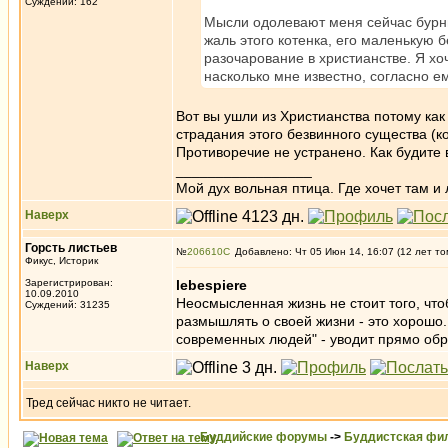
Суждений: 162
Мысли одолевают меня сейчас бурны
жаль этого котенка, его маленькую 
разочарование в христианстве. Я хо
насколько мне известно, согласно е
Вот вы ушли из Христианства потому как 
страдания этого безвинного существа (ко
Противоречие не устранено. Как будите
_________________
Мой дух вольная птица. Где хочет там и 
Наверх
Горсть листьев
№
206610
Добавлено: Чт 05 Июн 14, 16:07 (12 лет то
Фикус, Историк
Зарегистрирован:
lebespiere
10.09.2010
Неосмысленная жизнь не стоит того, чтоб
Суждений: 31235
размышлять о своей жизни - это хорошо
современных людей" - уводит прямо обр
Наверх
Тред сейчас никто не читает.
Буддийские форумы
->
Буддистская фи