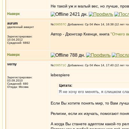
Не такой уж и малый вес, но лучше, пров
Наверх
aurum
№
206557
Добавлено: Ср 04 Июн 14, 16:38 (12 лет то
удаленный аккаунт
Автор - Дзонгсар Кхенце, книга
"Отчего в
Зарегистрирован:
10.04.2012
Суждений: 6892
Наверх
verny
№
206571
Добавлено: Ср 04 Июн 14, 17:40 (12 лет то
lebespiere
Зарегистрирован:
03.09.2010
Суждений: 680
Цитата:
Откуда: Москва
Я не хочу его менять, я слишком слаб
Если Вы хотите понять мир, то Вам лучше
Религии, если их изучать, помогают пон
А когда Вы станете адептом какой-то ре