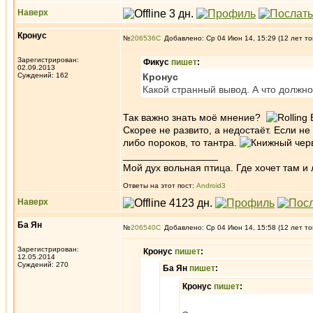
Наверх
Кронус
№
206536
Добавлено: Ср 04 Июн 14, 15:29 (12 лет то
Зарегистрирован:
Фикус
пишет
:
02.09.2013
Суждений: 162
Кронус
Какой странный вывод. А что должн
Так важно знать моё мнение?
Скорее не развито, а недостаёт. Если не
либо пороков, то тантра.
_________________
Мой дух вольная птица. Где хочет там и 
Ответы на этот пост:
Android3
Наверх
Ба Ян
№
206540
Добавлено: Ср 04 Июн 14, 15:58 (12 лет то
Зарегистрирован:
Кронус
пишет
:
12.05.2014
Суждений: 270
Ба Ян
пишет
:
Кронус
пишет
: