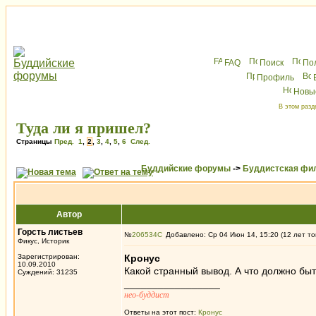
FAQ
Поиск
По
Профиль
Новы
В этом разд
Туда ли я пришел?
Страницы
Пред.
1
,
2
,
3
,
4
,
5
,
6
След.
Буддийские форумы
->
Буддистская фи
Автор
Горсть листьев
№
206534
Добавлено: Ср 04 Июн 14, 15:20 (12 лет то
Фикус, Историк
Зарегистрирован:
Кронус
10.09.2010
Какой странный вывод. А что должно быт
Суждений: 31235
_________________
нео-буддист
Ответы на этот пост:
Кронус