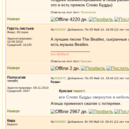
это и есть прямое Слово Будды)
Ответы на этот пост:
Полосатик
Наверх
Горсть листьев
№
203426
Добавлено: Пн 05 Май 14, 18:39 (12 лет то
Фикус, Историк
Зарегистрирован:
А лучшие песни The Beatles, сыгранные
10.09.2010
есть музыка Beatles.
Суждений: 31235
_________________
нео-буддист
Ответы на этот пост:
Кунсанг
Наверх
Полосатик
№
203427
Добавлено: Пн 05 Май 14, 18:44 (12 лет то
नक्तचारिन्
Будды
Зарегистрирован: 08.11.2010
Кунсанг
пишет
:
Суждений: 2607
все Слово Будды свернутое в небол
Атиша применил сжатие с потерями.
Наверх
Кира
№
203498
Добавлено: Вт 06 Май 14, 00:41 (12 лет то
Кирилл