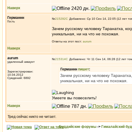
Наверх
Германнн
№
215292
Добавлено: Ср 10 Сен 14, 22:05 (12 лет то
Гость
Зачем русскому человеку Таранатха, ког
уникальная, ни на что не похожая.
Ответы на этот пост:
aurum
Наверх
aurum
№
215314
Добавлено: Чт 11 Сен 14, 06:28 (12 лет то
удаленный аккаунт
Германнн
пишет
:
Зарегистрирован:
10.04.2012
Зачем русскому человеку Таранатха,
Суждений: 6892
уникальная, ни на что не похожая.
Умеете вы повеселить!
Наверх
Тред сейчас никто не читает.
Буддийские форумы
->
Гималайский бу