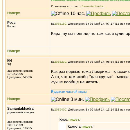
и доверяющий сведениям, изложенным в метафизическом трактате Д.Андреева 
Ответы на этот пост:
Samantabhadra
Наверх
Росс
№
203515
Добавлено: Вт 06 Май 14, 07:17 (12 лет то
Гость
Кира, ну вы поняли,что там как в кулина
Наверх
КИ
№
203523
Добавлено: Вт 06 Май 14, 08:54 (12 лет то
3Д
Зарегистрирован:
Как раз первые тома Ламрима - класси
17.02.2005
А то, что там якобы "для крутых" - масс
Суждений: 52226
лучше вообще не читать.
_________________
Буддизм чистой воды
Наверх
Samantabhadra
№
203540
Добавлено: Вт 06 Май 14, 13:14 (12 лет то
удаленный аккаунт
Кира
пишет
:
Зарегистрирован:
10.01.2009
Камила
пишет
:
Суждений: 10755