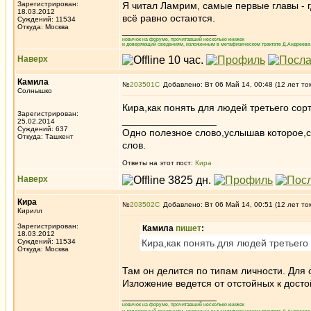
Зарегистрирован:
Я читал Ламрим, самые первые главы - г
18.03.2012
всё равно остаются.
Суждений: 11534
Откуда: Москва
_________________
новичок на форуме, прочитавший несколько книжек
и доверяющий сведениям, изложенным в метафизическом трактате Д.Андреева 
Наверх
Камила
№
203501
Добавлено: Вт 06 Май 14, 00:48 (12 лет то
Солнышко
Кира,как понять для людей третьего сор
Зарегистрирован:
_________________
25.02.2014
Суждений: 637
Одно полезное слово,услышав которое,
Откуда: Ташкент
слов.
Ответы на этот пост:
Кира
Наверх
Кира
№
203502
Добавлено: Вт 06 Май 14, 00:51 (12 лет то
Кирилл
Зарегистрирован:
Камила
пишет
:
18.03.2012
Суждений: 11534
Кира,как понять для людей третьего
Откуда: Москва
Там он делится по типам личности. Для 
Изложение ведется от отстойных к дост
_________________
новичок на форуме, прочитавший несколько книжек