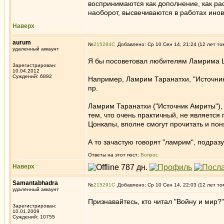
воспринимаются как дополнение, как ра
наоборот, высвечиваются в работах инов
Наверх
aurum
№
215284
Добавлено: Ср 10 Сен 14, 21:24 (12 лет то
удаленный аккаунт
Я бы посоветовал любителям Ламрима Ц
Зарегистрирован:
10.04.2012
Суждений: 6892
Например, Ламрим Таранатхи, "Источник
пр.
Ламрим Таранатхи ("Источник Амриты"), 
тем, что очень практичный, не является
Цонкапы, вполне смогут прочитать и пон
А то зачастую говорят "ламрим", подраз
Ответы на этот пост:
Вопрос
Наверх
Samantabhadra
№
215291
Добавлено: Ср 10 Сен 14, 22:03 (12 лет то
удаленный аккаунт
Признавайтесь, кто читал "Войну и мир?
Зарегистрирован:
10.01.2009
Суждений: 10755