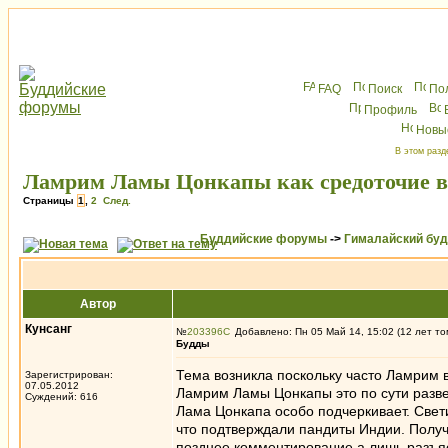
FAQ
Поиск
По
Профиль
Новы
В этом разд
Ламрим Ламы Цонкапы как средоточие в
Страницы
1
,
2
След.
Буддийские форумы
->
Гималайский бу
Автор
Кунсанг
№
203396
Добавлено: Пн 05 Май 14, 15:02 (12 лет то
Будды
Тема возникла поскольку часто Ламрим
Зарегистрирован:
07.05.2012
Ламрим Ламы Цонкапы это по сути разве
Суждений: 616
Лама Цонкапа особо подчеркивает. Свети
что подтверждали пандиты Индии. Получ
позднее комментирование а лишь разъя