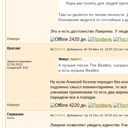
Кира,как понять для людей трет
Там он делится по типам личности. 
Изложение ведется от отстойных к 
Это и есть достоинство Ламрима. У люд
Наверх
Кунсанг
№
206417
Добавлено: Вт 03 Июн 14, 10:57 (12 лет то
Фикус
пишет
:
Зарегистрирован:
07.05.2012
А лучшие песни The Beatles, сыгра
Суждений: 616
и есть музыка Beatles.
Ну если Алексей Козлов передал без ис
подлинно смысл комментариями, то все в
ученикам преемникам то есть два вариан
передачи все в порядке.
Наверх
Германнн
№
215281
Добавлено: Ср 10 Сен 14, 20:52 (12 лет то
Гость
Ламрим позволяет увидеть единство Учен