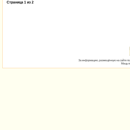
Страница
1
из
2
За информацию, размещённую на сайте пол
Мощь пх