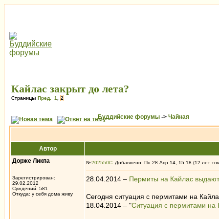
Кайлас закрыт до лета?
Страницы
Пред.
1
,
2
Буддийские форумы
->
Чайная
Автор
Дорже Ликпа
№
202550
Добавлено: Пн 28 Апр 14, 15:18 (12 лет то
Зарегистрирован:
28.04.2014 –
Пермиты на Кайлас выдают,
29.02.2012
Суждений: 581
Откуда: у себя дома живу
Сегодня ситуация с пермитами на Кайлас
18.04.2014 – "
Ситуация с пермитами на 