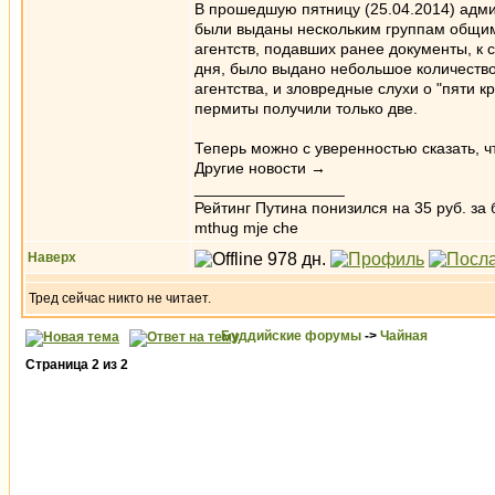
В прошедшую пятницу (25.04.2014) адм
были выданы нескольким группам общим к
агентств, подавших ранее документы, к
дня, было выдано небольшое количество
агентства, и зловредные слухи о "пяти 
пермиты получили только две.
Теперь можно с уверенностью сказать, ч
Другие новости →
_________________
Рейтинг Путина понизился на 35 руб. за 
mthug mje che
Наверх
Тред сейчас никто не читает.
Буддийские форумы
->
Чайная
Страница
2
из
2