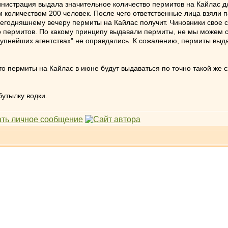
инистрация выдала значительное количество пермитов на Кайлас 
оличеством 200 человек. После чего ответственные лица взяли пауз
 сегодняшнему вечеру пермиты на Кайлас получит. Чиновники свое 
 пермитов. По какому принципу выдавали пермиты, не мы можем ск
крупнейших агентствах" не оправдались. К сожалению, пермиты выда
то пермиты на Кайлас в июне будут выдаваться по точно такой же 
бутылку водки.