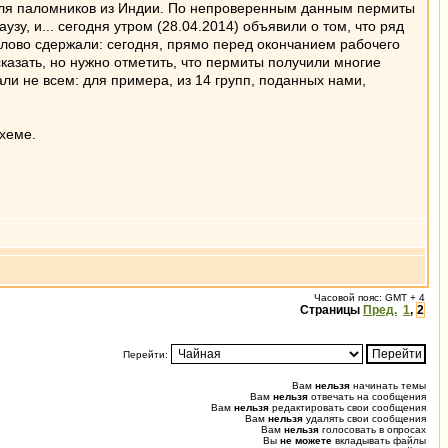
для паломников из Индии. По непроверенным данным пермиты
у, и... сегодня утром (28.04.2014) объявили о том, что ряд
слово сдержали: сегодня, прямо перед окончанием рабочего
азать, но нужно отметить, что пермиты получили многие
ли не всем: для примера, из 14 групп, поданных нами,
схеме.
Часовой пояс: GMT + 4
Страницы
Пред.
1
,
2
Перейти:
Вам
нельзя
начинать темы
Вам
нельзя
отвечать на сообщения
Вам
нельзя
редактировать свои сообщения
Вам
нельзя
удалять свои сообщения
Вам
нельзя
голосовать в опросах
Вы
не можете
вкладывать файлы