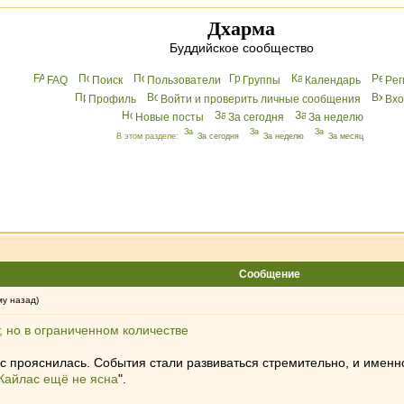
Дхарма
Буддийское сообщество
FAQ
Поиск
Пользователи
Группы
Календарь
Peг
Профиль
Войти и проверить личные сообщения
Вхo
Новые посты
За сегодня
За неделю
В этом разделе:
За сегодня
За неделю
За месяц
Сообщение
му назад)
 но в ограниченном количестве
 прояснилась. События стали развиваться стремительно, и именно
Кайлас ещё не ясна
".