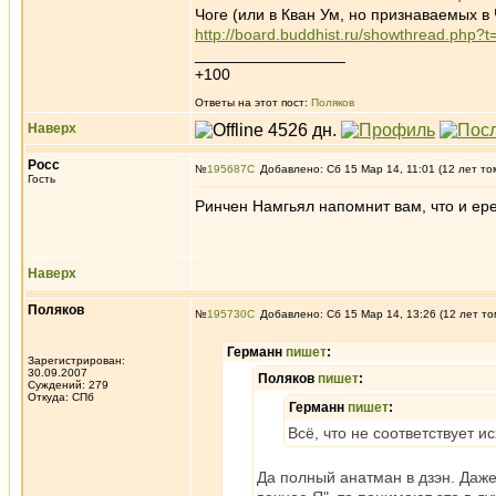
Чоге (или в Кван Ум, но признаваемых в
http://board.buddhist.ru/showthread.php?
_________________
+100
Ответы на этот пост:
Поляков
Наверх
Росс
№
195687
Добавлено: Сб 15 Мар 14, 11:01 (12 лет то
Гость
Ринчен Намгьял напомнит вам, что и ере
Наверх
Поляков
№
195730
Добавлено: Сб 15 Мар 14, 13:26 (12 лет то
Германн
пишет
:
Зарегистрирован:
30.09.2007
Поляков
пишет
:
Суждений: 279
Откуда: СПб
Германн
пишет
:
Всё, что не соответствует и
Да полный анатман в дзэн. Даже