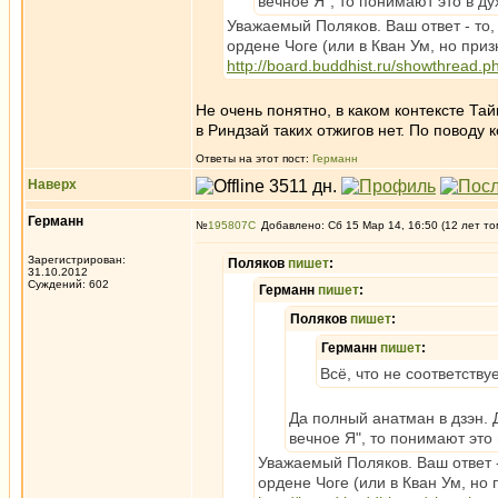
вечное Я", то понимают это в д
Уважаемый Поляков. Ваш ответ - то,
ордене Чоге (или в Кван Ум, но при
http://board.buddhist.ru/showthread.
Не очень понятно, в каком контексте Та
в Риндзай таких отжигов нет. По поводу 
Ответы на этот пост:
Германн
Наверх
Германн
№
195807
Добавлено: Сб 15 Мар 14, 16:50 (12 лет то
Зарегистрирован:
Поляков
пишет
:
31.10.2012
Суждений: 602
Германн
пишет
:
Поляков
пишет
:
Германн
пишет
:
Всё, что не соответству
Да полный анатман в дзэн. 
вечное Я", то понимают это
Уважаемый Поляков. Ваш ответ -
ордене Чоге (или в Кван Ум, но