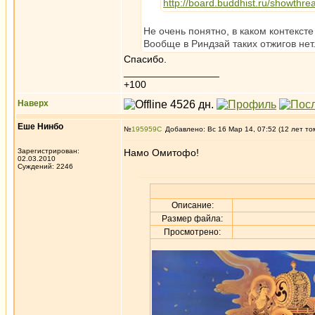
http://board.buddhist.ru/showthr
Не очень понятно, в каком контекст
Вообще в Риндзай таких отжигов нет
Спасибо.
_________________
+100
Наверх
Еше Нинбо
№
195959
Добавлено: Вс 16 Мар 14, 07:52 (12 лет то
Зарегистрирован:
Намо Омитофо!
02.03.2010
Суждений: 2246
Описание:
Размер файла:
Просмотрено: