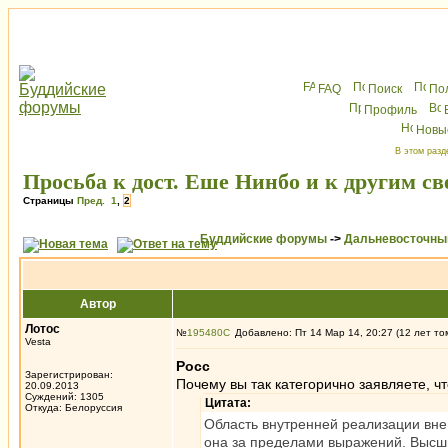
FAQ
Поиск
По
Профиль
Новы
В этом разд
Просьба к дост. Еше Нинбо и к другим с
Страницы
Пред.
1
,
2
Буддийские форумы
->
Дальневосточны
Автор
Лотос
№
195480
Добавлено: Пт 14 Мар 14, 20:27 (12 лет то
Vesta
Росс
Зарегистрирован:
Почему вы так категорично заявляете, ч
20.09.2013
Суждений: 1305
Цитата:
Откуда: Белоруссия
Область внутренней реализации вне
она за пределами выражений. Высши