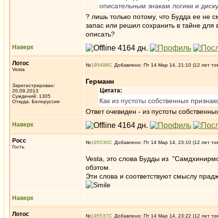
описательным знакам логики и диску
? лишь только потому, что Будда ее не 
запас или решил сохранить в тайне для 
описать?
Наверх
Лотос
№
195499
Добавлено: Пт 14 Мар 14, 21:10 (12 лет то
Vesta
Германн
Зарегистрирован:
Цитата:
20.09.2013
Суждений: 1305
Как из пустоты собственных призна
Откуда: Белоруссия
Ответ очевиден - из пустоты собственных 
Наверх
Росс
№
195530
Добавлено: Пт 14 Мар 14, 23:10 (12 лет то
Гость
Vesta, это слова Будды из "Самдхинирм
обэтом.
Эти слова и соответствуют смыслу прадж
Наверх
Лотос
№
195537
Добавлено: Пт 14 Мар 14, 23:22 (12 лет то