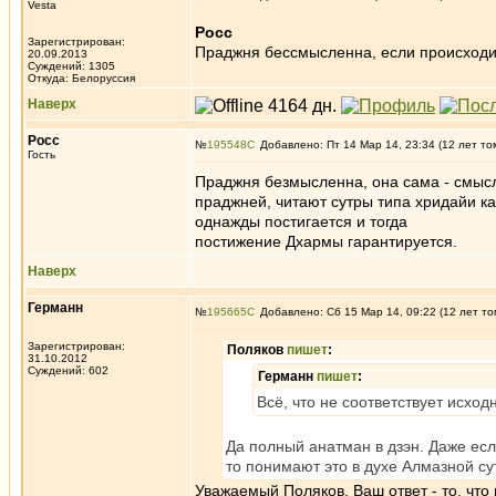
Vesta
Росс
Зарегистрирован:
Праджня бессмысленна, если происходит
20.09.2013
Суждений: 1305
Откуда: Белоруссия
Наверх
Росс
№
195548
Добавлено: Пт 14 Мар 14, 23:34 (12 лет то
Гость
Праджня безмысленна, она сама - смысл
праджней, читают сутры типа хридайи ка
однажды постигается и тогда
постижение Дхармы гарантируется.
Наверх
Германн
№
195665
Добавлено: Сб 15 Мар 14, 09:22 (12 лет то
Зарегистрирован:
Поляков
пишет
:
31.10.2012
Суждений: 602
Германн
пишет
:
Всё, что не соответствует исход
Да полный анатман в дзэн. Даже есл
то понимают это в духе Алмазной су
Уважаемый Поляков. Ваш ответ - то, что