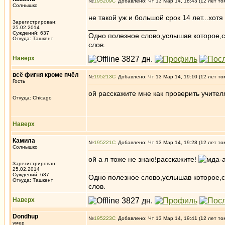
№
195209
Добавлено: Чт 13 Мар 14, 18:43 (12 лет то
Солнышко
не такой уж и большой срок 14 лет...хот
Зарегистрирован:
_________________
25.02.2014
Суждений: 637
Одно полезное слово,услышав которое,
Откуда: Ташкент
слов.
Наверх
всё фигня кроме пчёл
№
195213
Добавлено: Чт 13 Мар 14, 19:10 (12 лет то
Гость
ой расскажите мне как проверить учителя
Откуда: Chicago
Наверх
Камила
№
195221
Добавлено: Чт 13 Мар 14, 19:28 (12 лет то
Солнышко
ой а я тоже не знаю!расскажите!
Зарегистрирован:
_________________
25.02.2014
Суждений: 637
Одно полезное слово,услышав которое,
Откуда: Ташкент
слов.
Наверх
Dondhup
№
195223
Добавлено: Чт 13 Мар 14, 19:41 (12 лет то
умер