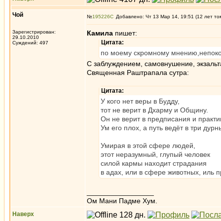
Чой
№
195226
Добавлено: Чт 13 Мар 14, 19:51 (12 лет то
Зарегистрирован:
Камила
пишет:
29.10.2010
Цитата:
Суждений: 497
по моему скромному мнению,непоко
С заблуждением, самовнушение, экзальта
Священная Раштрапала сутра:
Цитата:
У кого нет веры в Будду,
тот не верит в Дхарму и Общину.
Он не верит в предписания и практи
Ум его плох, а путь ведёт в три дур
Умирая в этой сфере людей,
этот неразумный, глупый человек
силой кармы находит страдания
в адах, или в сфере животных, иль п
_________________
Ом Мани Падме Хум.
Наверх