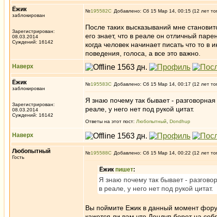
Ёжик
№
195582
Добавлено: Сб 15 Мар 14, 00:15 (12 лет то
заблокирован
После таких высказываний мне становится
Зарегистрирован:
его знает, что в реале он отличный паре
08.03.2014
Суждений: 16142
когда человек начинает писать что то в 
поведения, голоса, а все это важно.
Наверх
Ёжик
№
195583
Добавлено: Сб 15 Мар 14, 00:17 (12 лет то
заблокирован
Я знаю почему так бывает - разговорная
Зарегистрирован:
реале, у него нет под рукой цитат.
08.03.2014
Суждений: 16142
Ответы на этот пост:
Любопытный
,
Dondhup
Наверх
Любопытный
№
195588
Добавлено: Сб 15 Мар 14, 00:22 (12 лет то
Гость
Ёжик
пишет
:
Я знаю почему так бывает - разгово
в реале, у него нет под рукой цитат.
Вы поймите Ежик в данный момент фору
кажется ли вам что Дондуп берет на себ