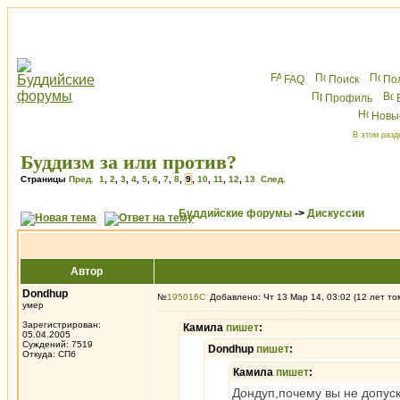
FAQ
Поиск
По
Профиль
Новы
В этом разд
Буддизм за или против?
Страницы
Пред.
1
,
2
,
3
,
4
,
5
,
6
,
7
,
8
,
9
,
10
,
11
,
12
,
13
След.
Буддийские форумы
->
Дискуссии
Автор
Dondhup
№
195016
Добавлено: Чт 13 Мар 14, 03:02 (12 лет то
умер
Зарегистрирован:
Камила
пишет
:
05.04.2005
Суждений: 7519
Dondhup
пишет
:
Откуда: СПб
Камила
пишет
:
Дондуп,почему вы не допус