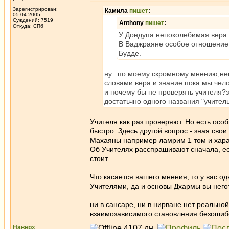
Зарегистрирован:
Камила
пишет
:
05.04.2005
Суждений: 7519
Anthony
пишет
:
Откуда: СПб
У Дондупа непоколебимая вера. 
В Ваджраяне особое отношение к
Будде.
ну...по моему скромному мнению,не
словами вера и знание.пока мы чело
и почему бы не проверять учителя?
достатьчно одного названия "учител
Учителя как раз проверяют. Но есть осо
быстро. Здесь другой вопрос - зная свои
Махаяны например ламрим 1 том и харак
Об Учителях расспрашивают сначала, ес
стоит.
Что касается вашего мнения, то у вас о
Учителями, да и основы Дхармы вы него
_________________
ни в сансаре, ни в нирване нет реально
взаимозависимого становления безоши
Наверх