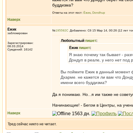
буддизма?
Ответы на этот пост:
Ёжик
,
Dondhup
Наверх
Ёжик
№
195592
Добавлено: Сб 15 Мар 14, 00:26 (12 лет то
заблокирован
Любопытный
пишет
:
Зарегистрирован:
08.03.2014
Ёжик
пишет
:
Суждений: 16142
Я знаю почему так бывает - раз
Дондуп в реале, у него нет под р
Вы поймите Ежик в данный момент 
Дхарме. не кажется ли вам что Донд
имени всего буддизма?
Да я понимаю. Но...я им также не совету
Начинающие! - Бегом в Центры, на учени
Наверх
Тред сейчас никто не читает.