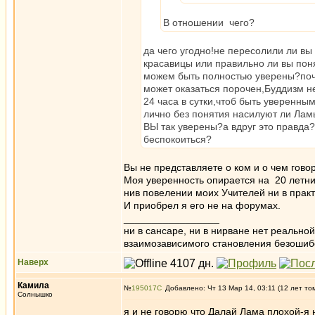
В отношении чего?
да чего угодно!не пересолили ли вы
красавицы или правильно ли вы поня
можем быть полностью уверены?поче
может оказаться порочен,Буддизм не
24 часа в сутки,чтоб быть уверенным
лично без понятия насилуют ли Лам
ВЫ так уверены?а вдруг это правда?е
беспокоиться?
Вы не представляете о ком и о чем гово
Моя уверенность опирается на 20 летний
нив повелении моих Учителей ни в прак
И приобрел я его не на форумах.
_________________
ни в сансаре, ни в нирване нет реально
взаимозависимого становления безоши
Наверх
Камила
№
195017
Добавлено: Чт 13 Мар 14, 03:11 (12 лет то
Солнышко
я и не говорю что Далай Лама плохой-я 