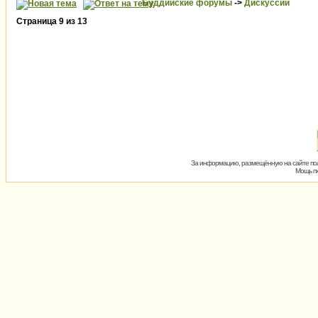
Буддийские форумы
->
Дискуссии
Страница
9
из
13
За информацию, размещённую на сайте пол
Мощь пх