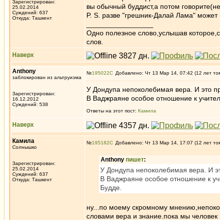
Зарегистрирован:
вы обычный буддист,а потом говорите(не
25.02.2014
Суждений: 637
P. S. разве "грешник-Далай Лама" може
Откуда: Ташкент
_________________
Одно полезное слово,услышав которое,
слов.
Наверх
Anthony
№
195022
Добавлено: Чт 13 Мар 14, 07:42 (12 лет то
заблокирован из альтруизма
У Дондупа непоколебимая вера. И это п
Зарегистрирован:
В Ваджраяне особое отношение к учителя
16.12.2012
Суждений: 538
Ответы на этот пост:
Камила
Наверх
Камила
№
195182
Добавлено: Чт 13 Мар 14, 17:07 (12 лет то
Солнышко
Anthony
пишет
:
Зарегистрирован:
25.02.2014
У Дондупа непоколебимая вера. И э
Суждений: 637
В Ваджраяне особое отношение к учи
Откуда: Ташкент
Будде.
ну...по моему скромному мнению,непоко
словами вера и знание.пока мы человек 