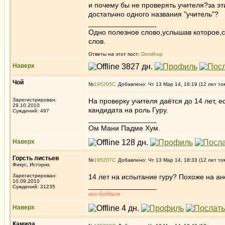
и почему бы не проверять учителя?за э
достатьчно одного названия "учитель"?
_________________
Одно полезное слово,услышав которое,
слов.
Ответы на этот пост:
Dondhup
Наверх
Чой
№
195205
Добавлено: Чт 13 Мар 14, 18:19 (12 лет то
Зарегистрирован:
На проверку учителя даётся до 14 лет, 
29.10.2010
кандидата на роль Гуру.
Суждений: 497
_________________
Ом Мани Падме Хум.
Наверх
Горсть листьев
№
195207
Добавлено: Чт 13 Мар 14, 18:33 (12 лет то
Фикус, Историк
Зарегистрирован:
14 лет на испытание гуру? Похоже на ан
10.09.2010
_________________
Суждений: 31235
нео-буддист
Наверх
Камила