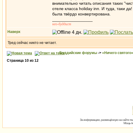
внимательно читать описания таких "чист
отеле класса holiday inn. И туда, таки д
была твёрдо конвертирована.
_________________
нео-буддист
Наверх
Тред сейчас никто не читает.
Буддийские форумы
->
«Ничего святого
Страница
10
из
12
За информацию, размещённую на сайте пол
Мощь пх