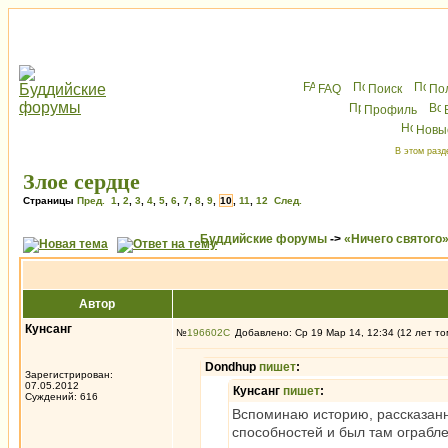
FAQ
Поиск
По
Профиль
Новы
В этом разд
Злое сердце
Страницы
Пред.
1
,
2
,
3
,
4
,
5
,
6
,
7
,
8
,
9
,
10
,
11
,
12
След.
Буддийские форумы
->
«Ничего святого
Автор
Кунсанг
№
196602
Добавлено: Ср 19 Мар 14, 12:34 (12 лет то
Dondhup
пишет
:
Зарегистрирован:
07.05.2012
Кунсанг
пишет
:
Суждений: 616
Вспоминаю историю, рассказанн
способностей и был там ограбле