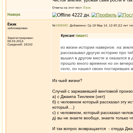
Чистой землей. урожаи сами росли и так
Ответы на этот пост:
Ёжик
Наверх
Ёжик
№
196608
Добавлено: Ср 19 Мар 14, 12:45 (12 лет то
заблокирован
Кунсанг
пишет
:
Зарегистрирован:
08.03.2014
Суждений: 16142
из жизни истории наверное. на земл
рассказывал другую историю про тиб
вышел в другом месте и оказался в 
прошло много времени но он вечером
село, он нашел своих постаревших в
Из чьей жизни?
Случай с заржавевшей винтовкой произ
а) с Джампа Тинлеем (нет)
б) с человеком который рассказал эту ис
который....)
с) с человеком, который рассказал челове
д) вы не знаете вообще, знаете только ч
И так вопрос возвращается - откуда Джа