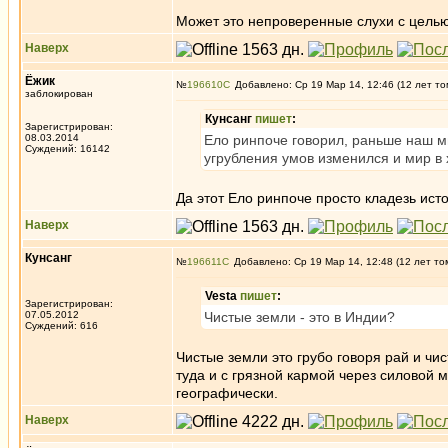
Может это непроверенные слухи с цель
Наверх
Ёжик
№
196610
Добавлено: Ср 19 Мар 14, 12:46 (12 лет то
заблокирован
Кунсанг
пишет
:
Зарегистрирован:
08.03.2014
Ело ринпоче говорил, раньше наш м
Суждений: 16142
угрубления умов изменился и мир в
Да этот Ело ринпоче просто кладезь исто
Наверх
Кунсанг
№
196611
Добавлено: Ср 19 Мар 14, 12:48 (12 лет то
Vesta
пишет
:
Зарегистрирован:
07.05.2012
Чистые земли - это в Индии?
Суждений: 616
Чистые земли это грубо говоря рай и чи
туда и с грязной кармой через силовой м
географически.
Наверх