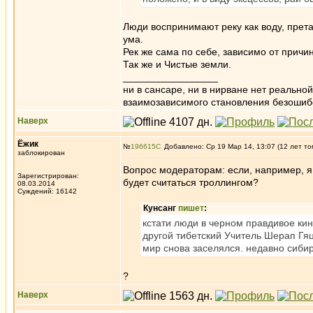
Люди воспринимают реку как воду, прета -
ума.
Рек же сама по себе, зависимо от причин
Так же и Чистые земли.
_________________
ни в сансаре, ни в нирване нет реально
взаимозависимого становления безоши
Наверх
Ёжик
№
196615
Добавлено: Ср 19 Мар 14, 13:07 (12 лет то
заблокирован
Вопрос модераторам: если, например, я 
Зарегистрирован:
будет считаться троллингом?
08.03.2014
Суждений: 16142
Кунсанг
пишет
:
кстати люди в черном правдивое кин
другой тибетский Учитель Шерап Гяц
мир снова заселялся. недавно сиби
?
Наверх