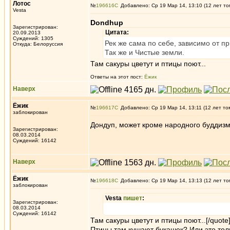
Лотос
№
196616
Добавлено: Ср 19 Мар 14, 13:10 (12 лет то
Vesta
Dondhup
Зарегистрирован:
Цитата:
20.09.2013
Суждений: 1305
Рек же сама по себе, зависимо от п
Откуда: Белоруссия
Так же и Чистые земли.
Там сакуры цветут и птицы поют...
Ответы на этот пост:
Ёжик
Наверх
Ёжик
№
196617
Добавлено: Ср 19 Мар 14, 13:11 (12 лет то
заблокирован
Дондуп, может кроме народного буддизма
Зарегистрирован:
08.03.2014
Суждений: 16142
Наверх
Ёжик
№
196618
Добавлено: Ср 19 Мар 14, 13:13 (12 лет то
заблокирован
Vesta
пишет
:
Зарегистрирован:
08.03.2014
Суждений: 16142
Там сакуры цветут и птицы поют...[/quote
Птицы там кушают букашек? Или это толь