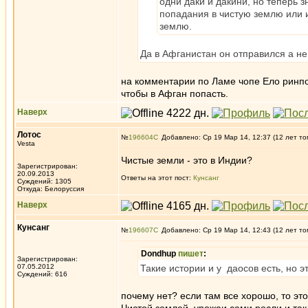
одни даки и дакини, но теперь з
попадания в чистую землю или и
землю.
Да в Афганистан он отправился а не
на комментарии по Ламе чопе Ело ринпо
чтобы в Афган попасть.
Наверх
Лотос
№
196604
Добавлено: Ср 19 Мар 14, 12:37 (12 лет то
Vesta
Чистые земли - это в Индии?
Зарегистрирован:
20.09.2013
Ответы на этот пост:
Кунсанг
Суждений: 1305
Откуда: Белоруссия
Наверх
Кунсанг
№
196607
Добавлено: Ср 19 Мар 14, 12:43 (12 лет то
Dondhup
пишет
:
Зарегистрирован:
07.05.2012
Такие истории и у даосов есть, но э
Суждений: 616
почему нет? если там все хорошо, то эт