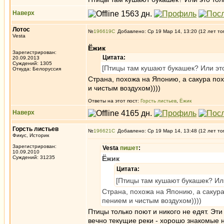
Наверх
Лотос
№
196619
Добавлено: Ср 19 Мар 14, 13:20 (12 лет то
Vesta
Ёжик
Зарегистрирован:
Цитата:
20.09.2013
Суждений: 1305
[Птицы там кушают букашек? Или это 
Откуда: Белоруссия
Страна, похожа на Японию, а сакура по
и чистым воздухом))))
Ответы на этот пост:
Горсть листьев
,
Ёжик
Наверх
Горсть листьев
№
196621
Добавлено: Ср 19 Мар 14, 13:48 (12 лет то
Фикус, Историк
Зарегистрирован:
Vesta
пишет
:
10.09.2010
Суждений: 31235
Ёжик
Цитата:
[Птицы там кушают букашек? Или
Страна, похожа на Японию, а сакура
пением и чистым воздухом))))
Птицы только поют и никого не едят. Эт
вечно текущие реки - хорошо знакомые 