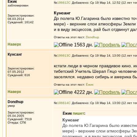
Ёжик
№
196612
Добавлено: Ср 19 Мар 14, 12:52 (12 лет то
заблокирован
Кунсанг
Зарегистрирован:
До полета Ю.Гагарина было известно то
08.03.2014
Суждений: 16142
мере) - верхние слои атмосферы Земли (
и в виду эксцессов, рай был отдвинут д
Ответы на этот пост:
Dondhup
Наверх
Кунсанг
№
196613
Добавлено: Ср 19 Мар 14, 13:00 (12 лет то
кстати люди в черном правдивое кино. и
Зарегистрирован:
тибетский Учитель Шерап Гяцо человечес
07.05.2012
Суждений: 616
заселялся. недавно сибирь и америка б
Ответы на этот пост:
Ёжик
Наверх
Dondhup
№
196614
Добавлено: Ср 19 Мар 14, 13:00 (12 лет то
умер
Зарегистрирован:
Ёжик
пишет
:
05.04.2005
Суждений: 7519
Кунсанг
Откуда: СПб
До полета Ю.Гагарина было известн
мере) - верхние слои атмосферы Зем
положено, и в виду эксцессов, рай 