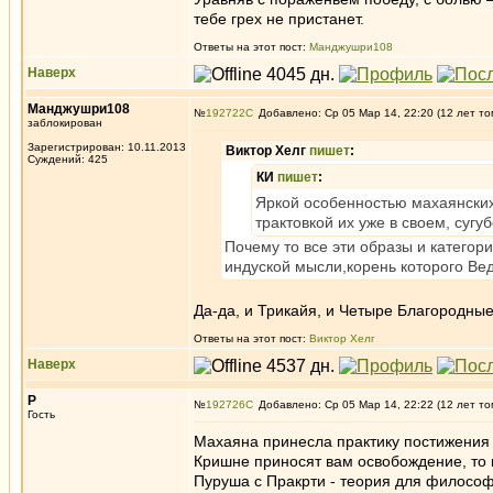
тебе грех не пристанет.
Ответы на этот пост:
Манджушри108
Наверх
Манджушри108
№
192722
Добавлено: Ср 05 Мар 14, 22:20 (12 лет то
заблокирован
Зарегистрирован: 10.11.2013
Виктор Хелг
пишет
:
Суждений: 425
КИ
пишет
:
Яркой особенностью махаянских 
трактовкой их уже в своем, сугу
Почему то все эти образы и категор
индуской мысли,корень которого Ве
Да-да, и Трикайя, и Четыре Благородные,
Ответы на этот пост:
Виктор Хелг
Наверх
Р
№
192726
Добавлено: Ср 05 Мар 14, 22:22 (12 лет то
Гость
Махаяна принесла практику постижения 
Кришне приносят вам освобождение, то 
Пуруша с Пракрти - теория для философ