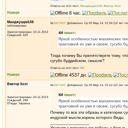
Ответы на этот пост:
Манджушри108
,
Виктор Хелг
Наверх
Манджушри108
№
192702
Добавлено: Ср 05 Мар 14, 21:54 (12 лет то
заблокирован
Зарегистрирован: 10.11.2013
КИ
пишет
:
Суждений: 425
Яркой особенностью махаянских текс
трактовкой их уже в своем, сугубо б
Тогда почему Вы препятствуете тому, чт
сугубо буддийском, смысле?
Ответы на этот пост:
КИ
Наверх
Виктор Хелг
№
192716
Добавлено: Ср 05 Мар 14, 22:12 (12 лет то
КИ
пишет
:
Зарегистрирован: 24.11.2013
Суждений: 296
Яркой особенностью махаянских текс
Откуда: Украина
трактовкой их уже в своем, сугубо б
Почему то все эти образы и категории с
индуской мысли,корень которого Веды.
_________________
Уравняв с пораженьем победу, с болью —