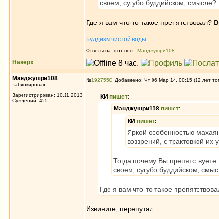
своем, сугубо буддийском, смысле?
Где я вам что-то такое препятствовал? 
_________________
Буддизм чистой воды
Ответы на этот пост:
Манджушри108
Наверх
Манджушри108
№
192755
Добавлено: Чт 06 Мар 14, 00:15 (12 лет то
заблокирован
Зарегистрирован: 10.11.2013
КИ
пишет
:
Суждений: 425
Манджушри108
пишет
:
КИ
пишет
:
Яркой особенностью махаянс
воззрений, с трактовкой их 
Тогда почему Вы препятствуете 
своем, сугубо буддийском, смы
Где я вам что-то такое препятствов
Извините, перепутал.