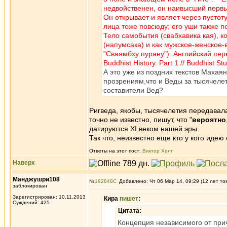
недвойственен, он наивысший первы
Он открывает и являет через пустот
лица тоже повсюду; его уши также п
Тело самобытия (свабхавика кая), к
(напумсака) и как мужское-женское-
"Сваямбху пурану"). Английский перево
Buddhist History. Part 1 // Buddhist St
А это уже из поздних текстов Махая
прозрениям,что и Веды за тысячеле
составители Вед?
Ригведа, якобы, тысячелетия передавала
точно не известно, пишут, что "
вероятно
датируются XI веком нашей эры.
Так что, неизвестно еще кто у кого идею 
Ответы на этот пост:
Виктор Хелг
Наверх
Манджушри108
№
192848
Добавлено: Чт 06 Мар 14, 09:29 (12 лет то
заблокирован
Зарегистрирован: 10.11.2013
Кира
пишет
:
Суждений: 425
Цитата:
Концепция независимого от при