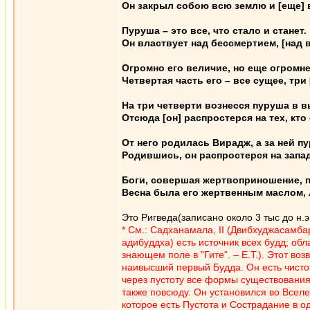
Он закрыл собою всю землю и [еще] 
Пуруша – это все, что стало и станет.
Он властвует над бессмертием, [над в
Огромно его величие, но еще огромне
Четвертая часть его – все сущее, три 
На три четверти вознесся пуруша в вы
Отсюда [он] распростерся на тех, кто е
От него родилась Вирадж, а за ней п
Родившись, он распростерся на запад
Боги, совершая жертвоприношение, п
Весна была его жертвенным маслом, л
Это Ригведа(записано около 3 тыс до н.э
* См.: Садханамала, II (Двибхуджасамб
адибуддха) есть источник всех будд; обл
знающем поле в "Гите". – Е.Т.). Этот в
наивысший первый Будда. Он есть чисто
через пустоту все формы существования.
также повсюду. Он установился во Вселе
которое есть Пустота и Сострадание в о