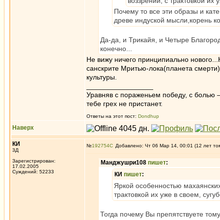
воззрений, с трактовкой их 
Почему то все эти образы и кат
древе индуской мысли,корень к
Да-да, и Трикайя, и Четыре Благоро
конечно...
Не вижу ничего принципиально нового..
санскрите Мритью-лока(планета смерти)
культуры.
_________________
Уравняв с пораженьем победу, с болью —
тебе грех не пристанет.
Ответы на этот пост:
Dondhup
Наверх
КИ
№
192754
Добавлено: Чт 06 Мар 14, 00:01 (12 лет то
3Д
Зарегистрирован:
Манджушри108
пишет
:
17.02.2005
Суждений: 52233
КИ
пишет
:
Яркой особенностью махаянских 
трактовкой их уже в своем, сугу
Тогда почему Вы препятствуете тому