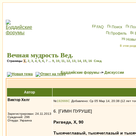
FAQ
Поиск
По
Профиль
Новы
В этом разд
Вечная мудрость Вед.
Страницы
1
,
2
,
3
,
4
,
5
,
6
,
7
...
9
,
10
,
11
,
12
,
13
,
14
,
15
,
16
След.
Буддийские форумы
->
Дискуссии
Автор
Виктор Хелг
№
192666
Добавлено: Ср 05 Мар 14, 20:38 (12 лет то
6. [ГИМН ПУРУШЕ]
Зарегистрирован: 24.11.2013
Суждений: 296
Откуда: Украина
Ригведа, X, 90
Тысячеглавый, тысячеглазый и тыся