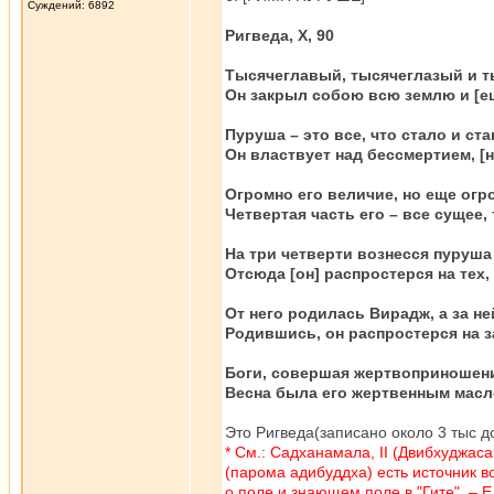
Суждений: 6892
Ригведа, X, 90
Тысячеглавый, тысячеглазый и т
Он закрыл собою всю землю и [ещ
Пуруша – это все, что стало и ста
Он властвует над бессмертием, [н
Огромно его величие, но еще огр
Четвертая часть его – все сущее, 
На три четверти вознесся пуруша 
Отсюда [он] распростерся на тех, к
От него родилась Вирадж, а за не
Родившись, он распростерся на за
Боги, совершая жертвоприношени
Весна была его жертвенным маслом
Это Ригведа(записано около 3 тыс до
* См.: Садханамала, II (Двибхуджа
(парома адибуддха) есть источник вс
о поле и знающем поле в "Гите". – 