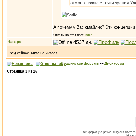
атмана
ложна с точки зрения
Уч
А почему у Вас смайлик? Эти концепции
Ответы на этот пост:
Кира
Наверх
Тред сейчас никто не читает.
Буддийские форумы
->
Дискуссии
Страница
1
из
16
За информацию, размещённую на сайте пол
Мощь пх