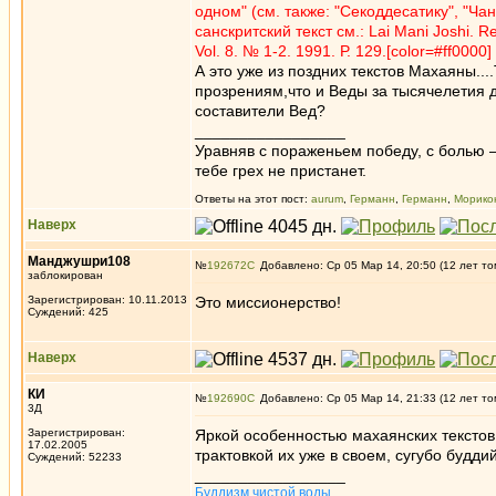
одном" (см. также: "Секоддесатику", "Ч
санскритский текст см.: Lai Mani Joshi. Rel
Vol. 8. № 1-2. 1991. Р. 129.[color=#ff0000]
А это уже из поздних текстов Махаяны..
прозрениям,что и Веды за тысячелетия 
составители Вед?
_________________
Уравняв с пораженьем победу, с болью —
тебе грех не пристанет.
Ответы на этот пост:
aurum
,
Германн
,
Германн
,
Морико
Наверх
Манджушри108
№
192672
Добавлено: Ср 05 Мар 14, 20:50 (12 лет то
заблокирован
Зарегистрирован: 10.11.2013
Это миссионерство!
Суждений: 425
Наверх
КИ
№
192690
Добавлено: Ср 05 Мар 14, 21:33 (12 лет то
3Д
Зарегистрирован:
Яркой особенностью махаянских текстов 
17.02.2005
трактовкой их уже в своем, сугубо будди
Суждений: 52233
_________________
Буддизм чистой воды