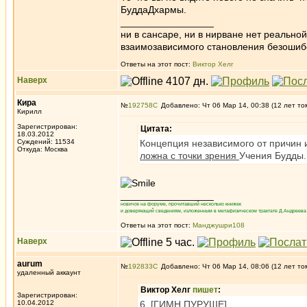
БуддаДхармы.
_________________
ни в сансаре, ни в нирване нет реально
взаимозависимого становления безоши
Ответы на этот пост:
Виктор Хелг
Наверх
Кира
№
192758
Добавлено: Чт 06 Мар 14, 00:38 (12 лет то
Кирилл
Зарегистрирован:
Цитата:
18.03.2012
Суждений: 11534
Концепция независимого от причин 
Откуда: Москва
ложна с точки зрения
Учения Будды.
_________________
новичок на форуме, прочитавший несколько книжек
и доверяющий сведениям, изложенным в метафизическом трактате Д.Андреева 
Ответы на этот пост:
Манджушри108
Наверх
aurum
№
192833
Добавлено: Чт 06 Мар 14, 08:06 (12 лет то
удаленный аккаунт
Виктор Хелг
пишет
:
Зарегистрирован:
10.04.2012
6. [ГИМН ПУРУШЕ]