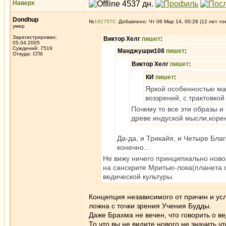
Наверх
Dondhup
№
192757
Добавлено: Чт 06 Мар 14, 00:28 (12 лет то
умер
Зарегистрирован:
Виктор Хелг
пишет
:
05.04.2005
Суждений: 7519
Манджушри108
пишет
:
Откуда: СПб
Виктор Хелг
пишет
:
КИ
пишет
:
Яркой особенностью мах
воззрений, с трактовкой
Почему то все эти образы и
древе индуской мысли,корен
Да-да, и Трикайя, и Четыре Бла
конечно...
Не вижу ничего принципиально ново
на санскрите Мритью-лока(планета 
ведической культуры.
Концепция независимого от причин и ус
ложна с точки зрения Учения Будды.
Даже Брахма не вечен, что говорить о ве
То что вы не видите нового не значить 