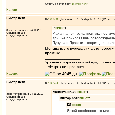
Ответы на этот пост:
Виктор Хелг
Наверх
Виктор Хелг
№
192744
Добавлено: Ср 05 Мар 14, 23:13 (12 лет то
Р
пишет
:
Зарегистрирован: 24.11.2013
Суждений: 296
Махаяна принесла практику постиже
Откуда: Украина
Кришне приносят вам освобождение,
Пуруша с Пракрти - теория для фил
Меньше всего пуруша-сукта это теорет
практике.
_________________
Уравняв с пораженьем победу, с болью —
тебе грех не пристанет.
Наверх
Виктор Хелг
№
192745
Добавлено: Ср 05 Мар 14, 23:31 (12 лет то
Манджушри108
пишет
:
Зарегистрирован: 24.11.2013
Суждений: 296
Виктор Хелг
пишет
:
Откуда: Украина
КИ
пишет
:
Яркой особенностью махаянс