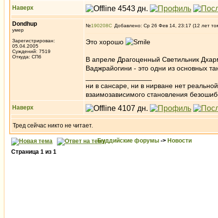
Наверх
Dondhup
№
190208
Добавлено: Ср 26 Фев 14, 23:17 (12 лет то
умер
Зарегистрирован:
Это хорошо
05.04.2005
Суждений: 7519
Откуда: СПб
В апреле Драгоценный Светильник Дхар
Ваджрайогини - это одни из основных та
_________________
ни в сансаре, ни в нирване нет реально
взаимозависимого становления безоши
Наверх
Тред сейчас никто не читает.
Буддийские форумы
->
Новости
Страница
1
из
1