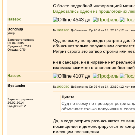
С более подробной информацией можно
Видеозапись одной из прошлогодних ле
Наверх
Dondhup
№
190190
Добавлено: Ср 26 Фев 14, 22:26 (12 лет то
умер
Зарегистрирован:
Суд по всему не проведет ретрита даст 
05.04.2005
объясняет только получившим соответст
Суждений: 7519
Откуда: СПб
Ретрит строго это затвор строгий или н
_________________
ни в сансаре, ни в нирване нет реально
взаимозависимого становления безоши
Наверх
Bystander
№
190205
Добавлено: Ср 26 Фев 14, 23:10 (12 лет то
Цитата:
Зарегистрирован:
26.02.2014
Суд по всему не проведет ретрита д
Суждений: 2
объясняет только получившим соотв
Да, в ходе ретрита разъясняются те ве
посвящения и демонстрируются те конц
имеющим посвящения.