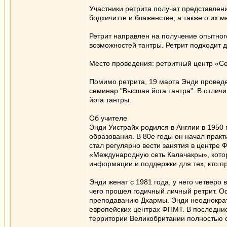
Участники ретрита получат представлен
бодхичитте и блаженстве, а также о их 
Ретрит направлен на получение опытног
возможностей тантры. Ретрит подходит д
Место проведения: ретритный центр «Се
Помимо ретрита, 19 марта Энди проведе
семинар "Высшая йога тантра". В отличи
йога тантры.
Об учителе
Энди Уистрайх родился в Англии в 1950 
образования. В 80е годы он начал практ
стал регулярно вести занятия в центре 
«Международную сеть Калачакры», кото
информации и поддержки для тех, кто пр
Энди женат с 1981 года, у него четверо
чего прошел годичный личный ретрит. Ос
преподаванию Дхармы. Энди неоднократ
европейских центрах ФПМТ. В последние
территории Великобритании полностью 