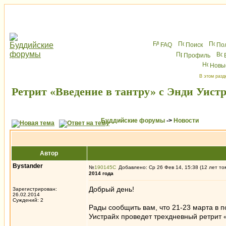
FAQ
Поиск
По
Профиль
Новы
В этом разд
Ретрит «Введение в тантру» с Энди Уистр
Буддийские форумы
->
Новости
Автор
Bystander
№
190145
Добавлено: Ср 26 Фев 14, 15:38 (12 лет то
2014 года
Добрый день!
Зарегистрирован:
26.02.2014
Суждений: 2
Рады сообщить вам, что 21-23 марта в
Уистрайх проведет трехдневный ретрит 