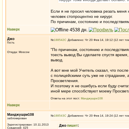
Если я не просил человека резать меня 
человек стопроцентно не хирург.
По причинам, состоянию и последствия
Наверх
Джо
№
188542
Добавлено: Чт 20 Фев 14, 19:12 (12 лет то
Гость
"По причинам, состоянию и последствия
Откуда: Moscow
тоесть вывод Вы сделаете спустя время
вывод.
А вот мне мой Учитель сказал, что после
с полицейскими суть уже не страдание, 
Просветления.
И поэтому я не ошибусь если буду счита
иной мере способствуют моему Просветле
Ответы на этот пост:
Манджушри108
Наверх
Манджушри108
№
188543
Добавлено: Чт 20 Фев 14, 19:24 (12 лет то
заблокирован
Зарегистрирован: 10.11.2013
Джо
пишет
:
Суждений: 425