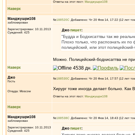
Ответы на этот пост:
Манджушри108
Наверх
Манджушри108
№
188520
Добавлено: Чт 20 Фев 14, 17:22 (12 лет то
заблокирован
Зарегистрирован: 10.11.2013
Джо
пишет
:
Суждений: 425
"Будда и Бодхисаттвы так же реальны
Плохо только, что распознать их по
полицейский, или этот полицейский-
Можно. Полицейский-бодхисаттва не при
Наверх
Джо
№
188530
Добавлено: Чт 20 Фев 14, 17:57 (12 лет то
Гость
Хирург тоже иногда делает больно. Как 
Откуда: Moscow
Ответы на этот пост:
Манджушри108
Наверх
Манджушри108
№
188538
Добавлено: Чт 20 Фев 14, 18:43 (12 лет то
заблокирован
Зарегистрирован: 10.11.2013
Джо
пишет
:
Суждений: 425
Хирург тоже иногда делает больно. 