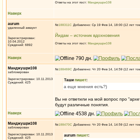
Ответы на этот пост:
Манджушри108
Наверх
aurum
№
188311
Добавлено: Ср 19 Фев 14, 18:00 (12 лет то
удаленный аккаунт
Йидам – источник вдохновения
Зарегистрирован:
10.04.2012
Ответы на этот пост:
Манджушри108
Суждений: 6892
Наверх
Манджушри108
№
188469
Добавлено: Чт 20 Фев 14, 14:59 (12 лет то
заблокирован
Зарегистрирован: 10.11.2013
Таши
пишет
:
Суждений: 425
а еще мнения есть?)
Вы не ответили на мой вопрос про "архе
будут различные понятия.
Наверх
Манджушри108
№
188470
Добавлено: Чт 20 Фев 14, 14:59 (12 лет то
заблокирован
Зарегистрирован: 10.11.2013
aurum
пишет
:
Суждений: 425