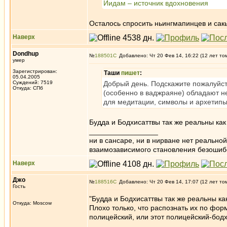
Йидам – источник вдохновения
Осталось спросить ньингмапинцев и сакь
Наверх
Dondhup
№
188501
Добавлено: Чт 20 Фев 14, 16:22 (12 лет то
умер
Зарегистрирован:
Таши
пишет
:
05.04.2005
Суждений: 7519
Добрый день. Подскажите пожалуйст
Откуда: СПб
(особенно в ваджраяне) обладают н
для медитации, символы и архетип
Будда и Бодхисаттвы так же реальны как
_________________
ни в сансаре, ни в нирване нет реально
взаимозависимого становления безоши
Наверх
Джо
№
188516
Добавлено: Чт 20 Фев 14, 17:07 (12 лет то
Гость
"Будда и Бодхисаттвы так же реальны как
Откуда: Moscow
Плохо только, что распознать их по фор
полицейский, или этот полицейский-бодх