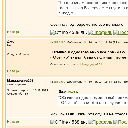
"По причинам, состоянию и последс
тоесть вывод Вы сделаете спустя в
вывод.о.
Обычно я одновременно всё понимаю.
Наверх
Джо
№
188549
Добавлено: Чт 20 Фев 14, 19:40 (12 лет то
Гость
"Обычно я одновременно всё понимаю."
Откуда: Moscow
-"Обычно" значит бывают случаи, что не
Ответы на этот пост:
Манджушри108
Наверх
Манджушри108
№
188550
Добавлено: Чт 20 Фев 14, 19:44 (12 лет то
заблокирован
Зарегистрирован: 10.11.2013
Джо
пишет
:
Суждений: 425
"Обычно я одновременно всё поним
-"Обычно" значит бывают случаи, чт
Или "бывали". Или "эти случаи не относя
Наверх