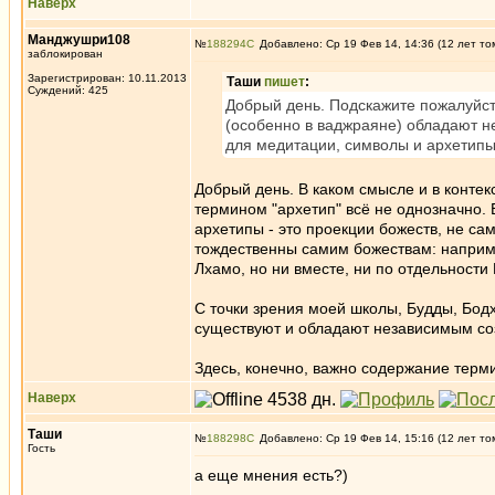
Наверх
Манджушри108
№
188294
Добавлено: Ср 19 Фев 14, 14:36 (12 лет то
заблокирован
Зарегистрирован: 10.11.2013
Таши
пишет
:
Суждений: 425
Добрый день. Подскажите пожалуйст
(особенно в ваджраяне) обладают н
для медитации, символы и архетип
Добрый день. В каком смысле и в контек
термином "архетип" всё не однозначно. 
архетипы - это проекции божеств, не сам
тождественны самим божествам: наприм
Лхамо, но ни вместе, ни по отдельности
С точки зрения моей школы, Будды, Бод
существуют и обладают независимым соз
Здесь, конечно, важно содержание терми
Наверх
Таши
№
188298
Добавлено: Ср 19 Фев 14, 15:16 (12 лет то
Гость
а еще мнения есть?)