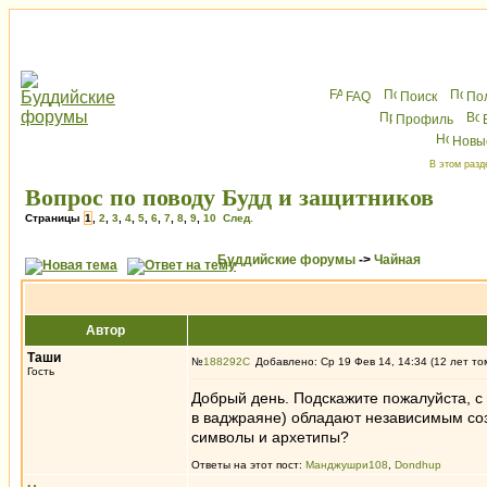
FAQ
Поиск
По
Профиль
Новы
В этом разд
Вопрос по поводу Будд и защитников
Страницы
1
,
2
,
3
,
4
,
5
,
6
,
7
,
8
,
9
,
10
След.
Буддийские форумы
->
Чайная
Автор
Таши
№
188292
Добавлено: Ср 19 Фев 14, 14:34 (12 лет то
Гость
Добрый день. Подскажите пожалуйста, с
в ваджраяне) обладают независимым со
символы и архетипы?
Ответы на этот пост:
Манджушри108
,
Dondhup