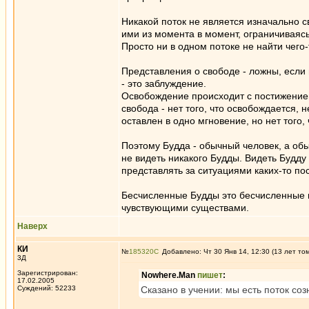
Никакой поток не является изначально 
ими из момента в момент, ограничиваяс
Просто ни в одном потоке не найти чего-
Представления о свободе - ложны, если 
- это заблуждение.
Освобождение происходит с постижением
свобода - нет того, что освобождается, 
оставлен в одно мгновение, но нет того, 
Поэтому Будда - обычный человек, а обы
не видеть никакого Будды. Видеть Будду 
представлять за ситуациями каких-то по
Бесчисленные Будды это бесчисленные
чувствующими существами.
Наверх
КИ
№
185320
Добавлено: Чт 30 Янв 14, 12:30 (13 лет то
3Д
Зарегистрирован:
Nowhere.Man
пишет
:
17.02.2005
Суждений: 52233
Сказано в учении: мы есть поток со