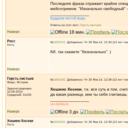
Последняя фраза отражает крайне специ
мейснтримом. "Изначально свободный" -
_________________
Буддизм чистой воды
Ответы на этот пост:
Горсть листьев
Наверх
Росс
№
185322
Добавлено: Чт 30 Янв 14, 12:34 (13 лет то
Гость
КИ, так скажите "безначально". )
Наверх
Горсть листьев
№
185324
Добавлено: Чт 30 Янв 14, 12:38 (13 лет то
Фикус, Историк
Зарегистрирован:
Хошино Хосеки
, т.е. вся суть в том, 
10.09.2010
да какая разница, кем ты себя считаешь.
Суждений: 31235
_________________
нео-буддист
Наверх
Хошино Хосеки
№
185325
Добавлено: Чт 30 Янв 14, 12:39 (13 лет то
Гость