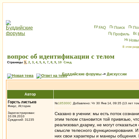
FAQ
Поиск
По
Профиль
Новы
В этом разд
вопрос об идентификации с телом
Страницы
1
,
2
,
3
,
4
,
5
,
6
,
7
,
8
,
9
,
10
След.
Буддийские форумы
->
Дискуссии
Автор
Горсть листьев
№
185300
Добавлено: Чт 30 Янв 14, 09:35 (13 лет то
Фикус, Историк
Зарегистрирован:
Сказано в учении: мы есть поток созна
10.09.2010
этим телом становится той привязью, что
Суждений: 31235
реализовал дхарму, не могут отказаться о
смысле телесного функционирования. И в
них свои характеры и манеры общения. И