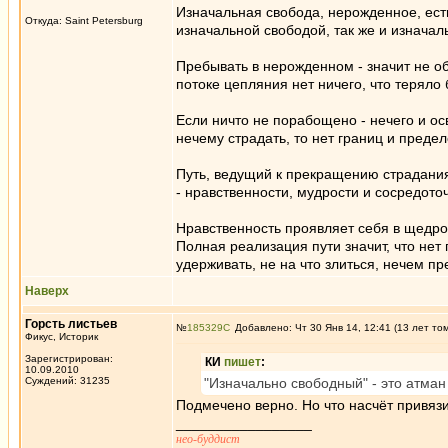
Изначальная свобода, нерожденное, есть
Откуда: Saint Petersburg
изначальной свободой, так же и изначал
Пребывать в нерожденном - значит не о
потоке цепляния нет ничего, что теряло 
Если ничто не порабощено - нечего и ос
нечему страдать, то нет границ и предел
Путь, ведущий к прекращению страдания,
- нравственности, мудрости и сосредото
Нравственность проявляет себя в щедрос
Полная реализация пути значит, что не
удерживать, не на что злиться, нечем пр
Наверх
Горсть листьев
№
185329
Добавлено: Чт 30 Янв 14, 12:41 (13 лет то
Фикус, Историк
Зарегистрирован:
КИ
пишет
:
10.09.2010
Суждений: 31235
"Изначально свободный" - это атман
Подмечено верно. Но что насчёт привяз
_________________
нео-буддист