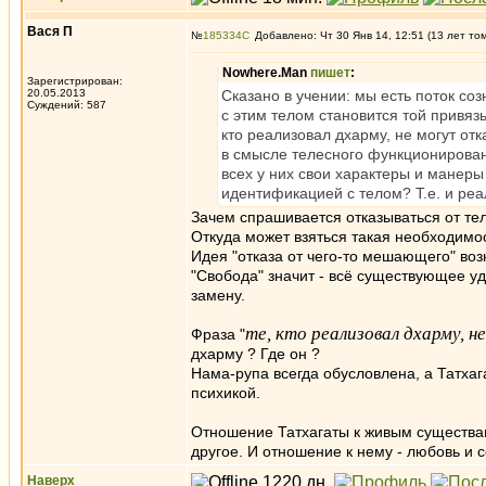
Вася П
№
185334
Добавлено: Чт 30 Янв 14, 12:51 (13 лет то
Nowhere.Man
пишет
:
Зарегистрирован:
20.05.2013
Сказано в учении: мы есть поток с
Суждений: 587
с этим телом становится той привязь
кто реализовал дхарму, не могут отк
в смысле телесного функционировани
всех у них свои характеры и манеры
идентификацией с телом? Т.е. и ре
Зачем спрашивается отказываться от тел
Откуда может взяться такая необходимо
Идея "отказа от чего-то мешающего" воз
"Свобода" значит - всё существующее уд
замену.
те, кто реализовал дхарму, 
Фраза "
дхарму ? Где он ?
Нама-рупа всегда обусловлена, а Татхаг
психикой.
Отношение Татхагаты к живым существам
другое. И отношение к нему - любовь и 
Наверх