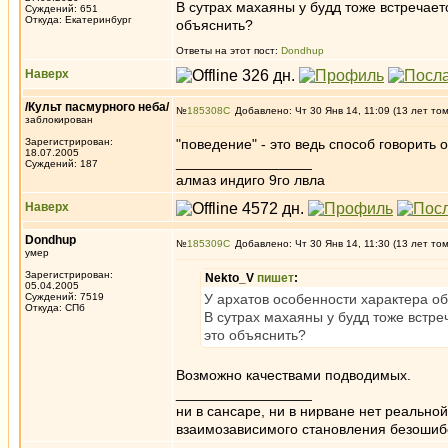
В сутрах махаяны у будд тоже встречае
Суждений: 651
Откуда: Екатеринбург
объяснить?
Ответы на этот пост:
Dondhup
Наверх
/Культ пасмурного неба/
№
185308
Добавлено: Чт 30 Янв 14, 11:09 (13 лет то
заблокирован
Зарегистрирован:
"поведение" - это ведь способ говорить
18.07.2005
_________________
Суждений: 187
алмаз индиго 9го лвла
Наверх
Dondhup
№
185309
Добавлено: Чт 30 Янв 14, 11:30 (13 лет то
умер
Зарегистрирован:
Nekto_V
пишет
:
05.04.2005
Суждений: 7519
У архатов особенности характера о
Откуда: СПб
В сутрах махаяны у будд тоже встр
это объяснить?
Возможно качествами подводимых.
_________________
ни в сансаре, ни в нирване нет реально
взаимозависимого становления безоши