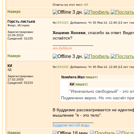
Ответы на этот пост:
КИ
Наверх
Горсть листьев
№
185332
Добавлено: Чт 30 Янв 14, 12:46 (13 лет то
Фикус, Историк
Зарегистрирован:
Хошино Хосеки
, спасибо за ответ. Вид
10.09.2010
остаётся?
Суждений: 31235
_________________
нео-буддист
Наверх
КИ
№
185333
Добавлено: Чт 30 Янв 14, 12:48 (13 лет то
3Д
Зарегистрирован:
Nowhere.Man
пишет
:
17.02.2005
Суждений: 52233
КИ
пишет
:
"Изначально свободный" - это а
Подмечено верно. Но что насчёт пр
В буддизме рассматривается не идентиф
мышление "я - это тело".
_________________
Буддизм чистой воды
Наверх