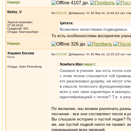
Наверх
Nekto_V
№
185312
Добавлено: Чт 30 Янв 14, 11:46 (13 лет то
Зарегистрирован:
Цитата:
27.08.2010
Суждений: 651
Возможно качествами подводимых.
Откуда: Екатеринбург
То есть особенностями восприятия учени
Наверх
Хошино Хосеки
№
185318
Добавлено: Чт 30 Янв 14, 12:25 (13 лет то
Гость
Nowhere.Man
пишет
:
Откуда: Saint Petersburg
Сказано в учении: мы есть поток с
с этим телом становится той привязь
кто реализовал дхарму, не могут отк
в смысле телесного функционировани
всех у них свои характеры и манеры
идентификацией с телом? Т.е. и ре
По желанию, мы можем различать разные 
песчинке - все они составляют песок в р
Вы слышали историю о пустой лодке? Пон
же, как пустой лодкой никто не правит,
прекращения всех явлений.