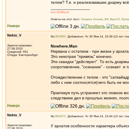
телом? Т.е. и реализовавшие дхарму всё
_________________
нео-буддист
Ответы на этот пост:
Хошино Хосеки
,
КИ
,
Вася П
,
/Куль
Наверх
Nekto_V
№
185305
Добавлено: Чт 30 Янв 14, 10:39 (13 лет то
Зарегистрирован:
Nowhere.Man
27.08.2010
Нирвана с остатком - при жизни у арха
Суждений: 651
Откуда: Екатеринбург
Это некотрая "привязь" конечно.
Эти скандхи "действуют". То есть дхарм
сопротивление, "сознание" - сознает и т
Отождествление с телом - это "саткайадр
либо с ним соотносятся(чего быть не може
Практикуя путь устраняют это ложное в
следствием дел в прошлых жизнях, поэто
Наверх
Nekto_V
№
185307
Добавлено: Чт 30 Янв 14, 10:44 (13 лет то
Зарегистрирован:
У архатов особенности характера объяс
27.08.2010