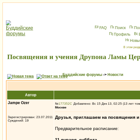
FAQ
Поиск
По
Профиль
Новы
В этом разд
Посвящения и учения Друпона Ламы Цери
Буддийские форумы
->
Новости
Автор
Jampe Ozer
№
177352
Добавлено: Вс 15 Дек 13, 02:25 (13 лет то
Москве
Друзья, приглашаем на посвящения и
Зарегистрирован: 23.07.2011
Суждений: 19
Предварительное расписание:
11 января, суббота