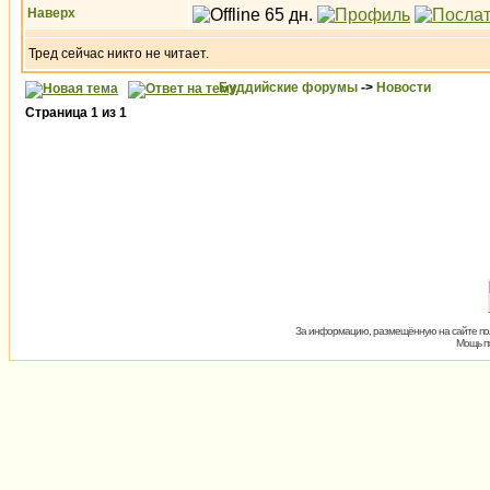
Наверх
Тред сейчас никто не читает.
Буддийские форумы
->
Новости
Страница
1
из
1
За информацию, размещённую на сайте пол
Мощь пх