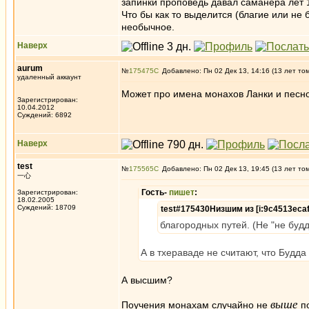
запинки проповедь давал саманера лет 
Что бы как то выделится (благие или не 
необычное.
Наверх
aurum
№
175475
Добавлено: Пн 02 Дек 13, 14:16 (13 лет то
удаленный аккаунт
Может про имена монахов Ланки и песно
Зарегистрирован:
10.04.2012
Суждений: 6892
Наверх
test
№
175565
Добавлено: Пн 02 Дек 13, 19:45 (13 лет то
一心
Гость-
пишет
:
Зарегистрирован:
18.02.2005
Суждений: 18709
test#175430Низшим из [i:9c4513eca
благородных путей. (Не "не буд
А в тхераваде не считают, что Будда
А высшим?
выше
Поучения монахам случайно не
п