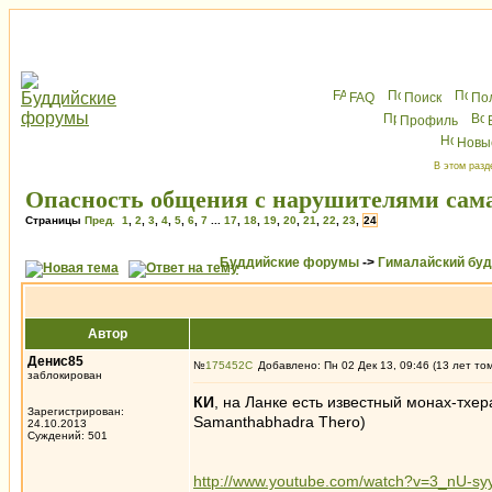
FAQ
Поиск
По
Профиль
Новы
В этом разд
Опасность общения с нарушителями сам
Страницы
Пред.
1
,
2
,
3
,
4
,
5
,
6
,
7
...
17
,
18
,
19
,
20
,
21
,
22
,
23
,
24
Буддийские форумы
->
Гималайский бу
Автор
Денис85
№
175452
Добавлено: Пн 02 Дек 13, 09:46 (13 лет то
заблокирован
КИ
, на Ланке есть известный монах-тхе
Зарегистрирован:
Samanthabhadra Thero)
24.10.2013
Суждений: 501
http://www.youtube.com/watch?v=3_nU-sy