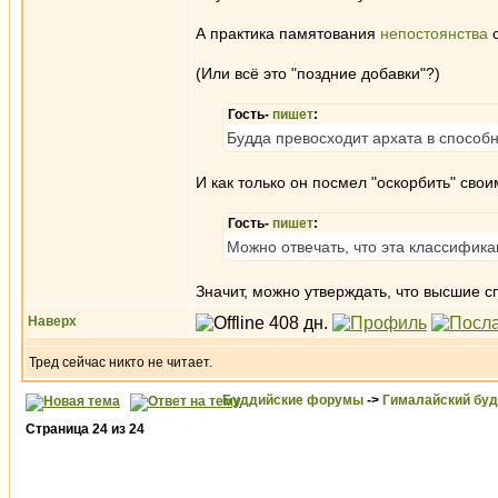
А практика памятования
непостоянства
с
(Или всё это "поздние добавки"?)
Гость-
пишет
:
Будда превосходит архата в способ
И как только он посмел "оскорбить" сво
Гость-
пишет
:
Можно отвечать, что эта классифика
Значит, можно утверждать, что высшие с
Наверх
Тред сейчас никто не читает.
Буддийские форумы
->
Гималайский бу
Страница
24
из
24