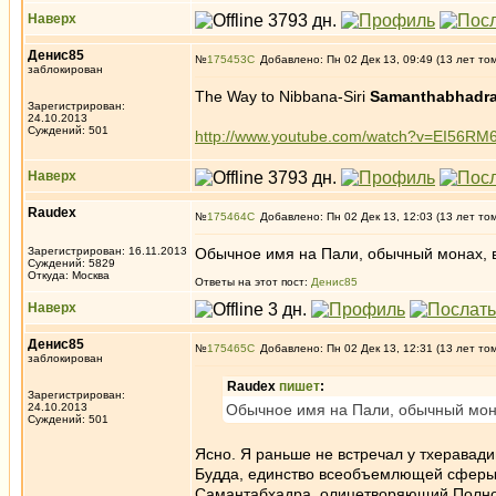
Наверх
Денис85
№
175453
Добавлено: Пн 02 Дек 13, 09:49 (13 лет то
заблокирован
The Way to Nibbana-Siri
Samanthabhadr
Зарегистрирован:
24.10.2013
Суждений: 501
http://www.youtube.com/watch?v=EI56RM
Наверх
Raudex
№
175464
Добавлено: Пн 02 Дек 13, 12:03 (13 лет то
Зарегистрирован: 16.11.2013
Обычное имя на Пали, обычный монах, в
Суждений: 5829
Откуда: Москва
Ответы на этот пост:
Денис85
Наверх
Денис85
№
175465
Добавлено: Пн 02 Дек 13, 12:31 (13 лет то
заблокирован
Raudex
пишет
:
Зарегистрирован:
24.10.2013
Обычное имя на Пали, обычный мона
Суждений: 501
Ясно. Я раньше не встречал у тхеравад
Будда, единство всеобъемлющей сферы 
Самантабхадра, олицетворяющий Полное