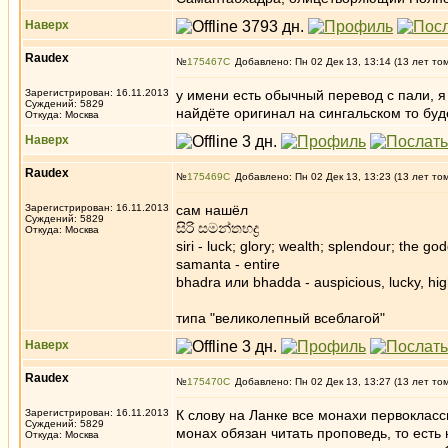
Наверх
Raudex
№
175467
Добавлено: Пн 02 Дек 13, 13:14 (13 лет то
Зарегистрирован: 16.11.2013
у имени есть обычный перевод с пали, я
Суждений: 5829
найдёте оригинал на сингальском то бу
Откуда: Москва
Наверх
Raudex
№
175469
Добавлено: Пн 02 Дек 13, 13:23 (13 лет то
Зарегистрирован: 16.11.2013
сам нашёл
Суждений: 5829
සිරි සමන්තභද්‍ර
Откуда: Москва
siri - luck; glory; wealth; splendour; the go
samanta - entire
bhadra или bhadda - auspicious, lucky, high
типа "великолепный всеблагой"
Наверх
Raudex
№
175470
Добавлено: Пн 02 Дек 13, 13:27 (13 лет то
Зарегистрирован: 16.11.2013
К слову на Ланке все монахи первоклас
Суждений: 5829
монах обязан читать проповедь, то есть
Откуда: Москва