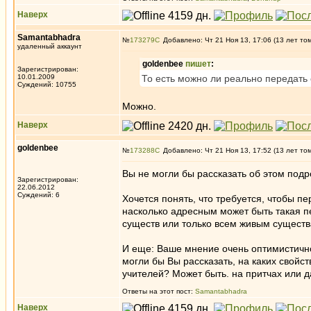
Наверх
Samantabhadra
№
173279
Добавлено: Чт 21 Ноя 13, 17:06 (13 лет то
удаленный аккаунт
goldenbee
пишет
:
Зарегистрирован:
10.01.2009
То есть можно ли реально передать 
Суждений: 10755
Можно.
Наверх
goldenbee
№
173288
Добавлено: Чт 21 Ноя 13, 17:52 (13 лет то
Вы не могли бы рассказать об этом под
Зарегистрирован:
22.06.2012
Суждений: 6
Хочется понять, что требуется, чтобы пе
насколько адресным может быть такая п
существ или только всем живым сущест
И еще: Ваше мнение очень оптимистично
могли бы Вы рассказать, на каких свойс
учителей? Может быть. на притчах или 
Ответы на этот пост:
Samantabhadra
Наверх