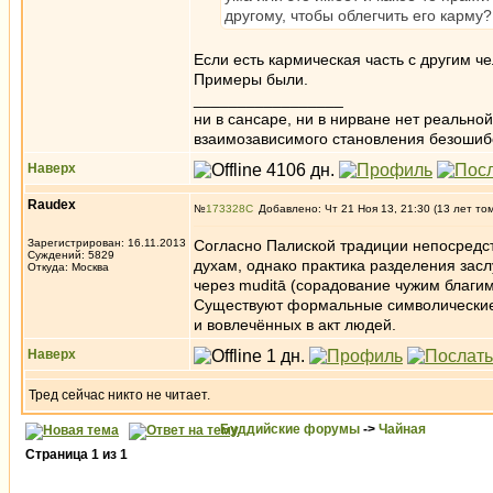
другому, чтобы облегчить его карму?
Если есть кармическая часть с другим ч
Примеры были.
_________________
ни в сансаре, ни в нирване нет реально
взаимозависимого становления безоши
Наверх
Raudex
№
173328
Добавлено: Чт 21 Ноя 13, 21:30 (13 лет то
Зарегистрирован: 16.11.2013
Согласно Палиской традиции непосредст
Суждений: 5829
духам, однако практика разделения засл
Откуда: Москва
через muditā (сорадование чужим благим
Существуют формальные символические 
и вовлечённых в акт людей.
Наверх
Тред сейчас никто не читает.
Буддийские форумы
->
Чайная
Страница
1
из
1