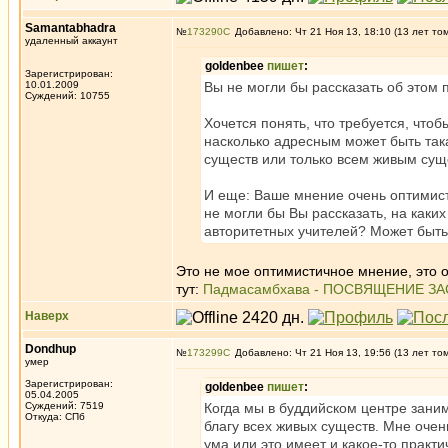
Samantabhadra
№
173290
Добавлено: Чт 21 Ноя 13, 18:10 (13 лет то
удаленный аккаунт
goldenbee
пишет
:
Зарегистрирован:
10.01.2009
Вы не могли бы рассказать об этом
Суждений: 10755
Хочется понять, что требуется, чтоб
насколько адресным может быть так
существ или только всем живым сущ
И еще: Ваше мнение очень оптимисти
не могли бы Вы рассказать, на каки
авторитетных учителей? Может быть
Это не мое оптимистичное мнение, это 
тут:
Падмасамбхава - ПОСВЯЩЕНИЕ З
Наверх
Dondhup
№
173299
Добавлено: Чт 21 Ноя 13, 19:56 (13 лет то
умер
Зарегистрирован:
goldenbee
пишет
:
05.04.2005
Суждений: 7519
Когда мы в буддийском центре зани
Откуда: СПб
благу всех живых существ. Мне очен
ума или это имеет и какое-то практ