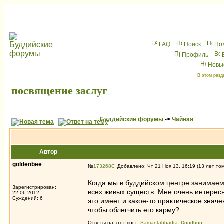
FAQ
Поиск
По
Профиль
Новы
В этом разд
посвящение заслуг
Буддийские форумы
->
Чайная
Автор
goldenbee
№
173268
Добавлено: Чт 21 Ноя 13, 16:19 (13 лет то
Когда мы в буддийском центре занимаем
Зарегистрирован:
всех живых существ. Мне очень интересн
22.06.2012
Суждений: 6
это имеет и какое-то практическое знач
чтобы облегчить его карму?
Ответы на этот пост:
Samantabhadra
,
Dondhup