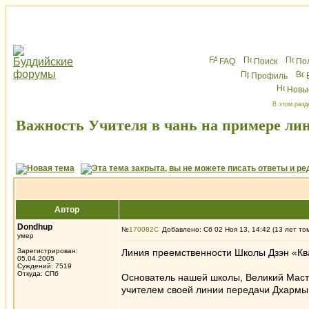
FAQ
Поиск
По
Профиль
Новы
В этом разд
Важность Учителя в чань на примере ли
Автор
Dondhup
№
170082
Добавлено: Сб 02 Ноя 13, 14:42 (13 лет то
умер
Зарегистрирован:
Линия преемственности Школы Дзэн «Кв
05.04.2005
Суждений: 7519
Откуда: СПб
Основатель нашей школы, Великий Масте
учителем своей линии передачи Дхармы 