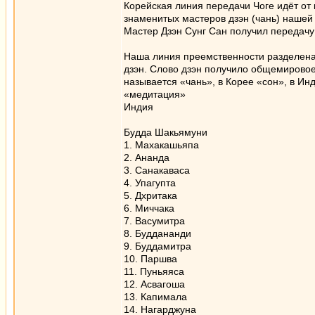
Корейская линия передачи Чоге идёт от 
знаменитых мастеров дзэн (чань) нашей 
Мастер Дзэн Сунг Сан получил передачу
Наша линия преемственности разделена 
дзэн. Слово дзэн получило общемировое 
называется «чань», в Корее «сон», в Ин
«медитация»
Индия
Будда Шакьямуни
1. Махакашьяпа
2. Ананда
3. Санакаваса
4. Упагупта
5. Дхритака
6. Миччака
7. Васумитра
8. Буддананди
9. Буддамитра
10. Паршва
11. Пуньяяса
12. Асвагоша
13. Капимала
14. Нагарджуна