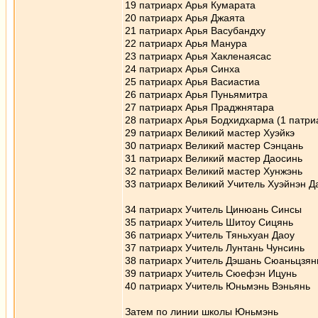
19 патриарх Арья Кумарата
20 патриарх Арья Джаята
21 патриарх Арья Васубандху
22 патриарх Арья Манура
23 патриарх Арья Хакленаясас
24 патриарх Арья Синха
25 патриарх Арья Васиастиа
26 патриарх Арья Пуньямитра
27 патриарх Арья Праджнятара
28 патриарх Арья Бодхидхарма (1 патриа
29 патриарх Великий мастер Хуэйкэ
30 патриарх Великий мастер Сэнцань
31 патриарх Великий мастер Даосинь
32 патриарх Великий мастер Хунжэнь
33 патриарх Великий Учитель Хуэйнэн Д
34 патриарх Учитель Цинюань Синсы
35 патриарх Учитель Шитоу Сицянь
36 патриарх Учитель Тяньхуан Даоу
37 патриарх Учитель Лунтань Чунсинь
38 патриарх Учитель Дэшань Сюаньцзян
39 патриарх Учитель Сюефэн Ицунь
40 патриарх Учитель Юньмэнь Вэньянь
Затем по линии школы Юньмэнь