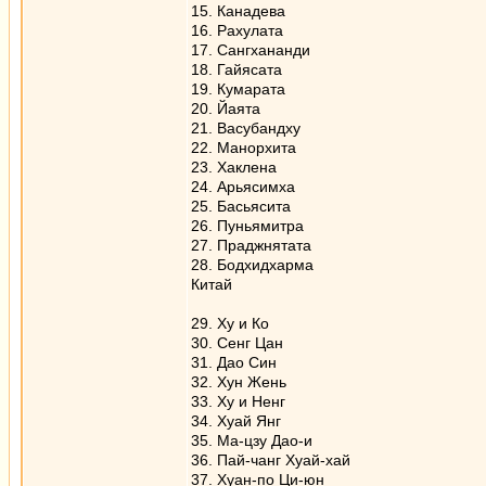
15. Канадева
16. Рахулата
17. Сангхананди
18. Гайясата
19. Кумарата
20. Йаята
21. Васубандху
22. Манорхита
23. Хаклена
24. Арьясимха
25. Басьясита
26. Пуньямитра
27. Праджнятата
28. Бодхидхарма
Китай
29. Ху и Ко
30. Сенг Цан
31. Дао Син
32. Хун Жень
33. Ху и Ненг
34. Хуай Янг
35. Ма-цзу Дао-и
36. Пай-чанг Хуай-хай
37. Хуан-по Ци-юн