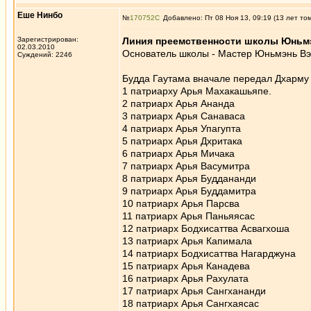
Еше Нинбо
№
170752
Добавлено: Пт 08 Ноя 13, 09:19 (13 лет то
Зарегистрирован:
Линия преемственности школы Юньм
02.03.2010
Основатель школы - Мастер Юньмэнь Вэн
Суждений: 2246
Будда Гаутама вначале передал Дхарму
1 патриарху Арья Махакашьяпе.
2 патриарх Арья Ананда
3 патриарх Арья Санаваса
4 патриарх Арья Упагупта
5 патриарх Арья Дхритака
6 патриарх Арья Мичака
7 патриарх Арья Васумитра
8 патриарх Арья Буддананди
9 патриарх Арья Буддамитра
10 патриарх Арья Парсва
11 патриарх Арья Паньяясас
12 патриарх Бодхисаттва Асвагхоша
13 патриарх Арья Капимала
14 патриарх Бодхисаттва Нагарджуна
15 патриарх Арья Канадева
16 патриарх Арья Рахулата
17 патриарх Арья Сангхананди
18 патриарх Арья Сангхаясас