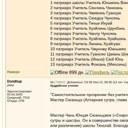
1 патриарх школы Учитель Юньмэнь Вэн
2 патриарх Учитель Сянлинь Чэнюань
3 патриарх Учитель Чжимэнь Гуанцзо
4 патриарх Учитель Сюедоу Чунсянь
5 патриарх Учитель Тяньи Ихуай
6 патриарх Учитель Хуэйлинь Цзунбэнь
7 патриарх Учитель Чанлу Чунсинь
8 патриарх Учитель Хуэйлинь Хуайшэнь
9 патриарх Учитель Лининь Хуэйгуан
10 патриарх Учитель Чжунчжу Юаньмяо
11 патриарх Учитель Гуансяо Цзиань Шэ
12 патриарх Учитель (Иньчэ) Сюй Юнь
13 патриарх Учитель Фоюань (Мяосинь)
Наверх
Dondhup
№
170964
Добавлено: Сб 09 Ноя 13, 08:30 (13 лет то
умер
буддийское учение
Зарегистрирован:
"Самостоятельное прозрение без учител
05.04.2005
Суждений: 7519
Мастер Сюаньцэ (Алтарная сутра, глава 
Откуда: СПб
Мастер Чань Юнцзя Сюаньцзюе («Сокрове
сутры и шастры. Он в совершенстве овл
или различение) школы Тяньтай. Благод