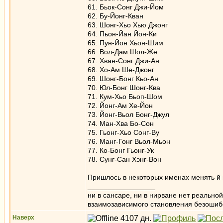
61. Бьок-Сонг Джи-Йом
62. Бу-Йонг-Кван
63. Шонг-Хьо Хью Джонг
64. Пьон-Йан Йон-Ки
65. Пун-Йон Хьон-Шим
66. Вол-Дам Шол-Же
67. Хван-Сонг Джи-Ан
68. Хо-Ам Ше-Джонг
69. Шонг-Бонг Кьо-Ан
70. Юл-Бонг Шонг-Ква
71. Кум-Хьо Бьоп-Шом
72. Йонг-Ам Хе-Йон
73. Йонг-Вьол Бонг-Джул
74. Ман-Хва Бо-Сон
75. Гьонг-Хьо Сонг-Ву
76. Манг-Гонг Вьол-Мьон
77. Ко-Бонг Гьонг-Ук
78. Сунг-Сан Хэнг-Вон
Пришлось в некоторых именах менять й н
_________________
ни в сансаре, ни в нирване нет реально
взаимозависимого становления безоши
Наверх