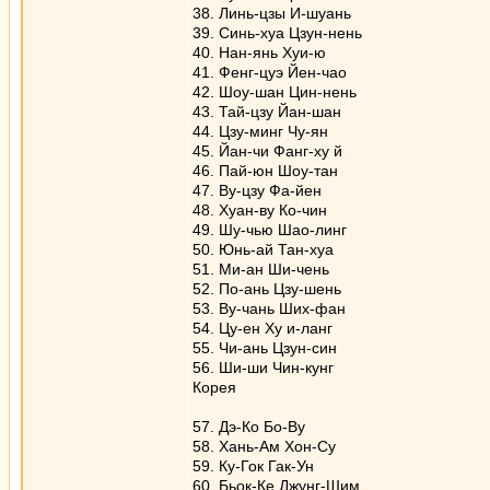
38. Линь-цзы И-шуань
39. Синь-хуа Цзун-нень
40. Нан-янь Хуи-ю
41. Фенг-цуэ Йен-чао
42. Шоу-шан Цин-нень
43. Тай-цзу Йан-шан
44. Цзу-минг Чу-ян
45. Йан-чи Фанг-ху й
46. Пай-юн Шоу-тан
47. Ву-цзу Фа-йен
48. Хуан-ву Ко-чин
49. Шу-чью Шао-линг
50. Юнь-ай Тан-хуа
51. Ми-ан Ши-чень
52. По-ань Цзу-шень
53. Ву-чань Ших-фан
54. Цу-ен Ху и-ланг
55. Чи-ань Цзун-син
56. Ши-ши Чин-кунг
Корея
57. Дэ-Ко Бо-Ву
58. Хань-Ам Хон-Су
59. Ку-Гок Гак-Ун
60. Бьок-Ке Джунг-Шим