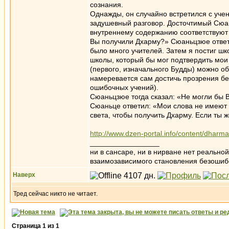
сознания.
Однажды, он случайно встретился с уче
задушевный разговор. Досточтимый Сюа
внутреннему содержанию соответствуют 
Вы получили Дхарму?» Сюаньцзюе ответи
было много учителей. Затем я постиг шк
школы, который бы мог подтвердить мо
(первого, изначального Будды) можно об
намеревается сам достичь прозрения б
ошибочных учений).
Сюаньцзюе тогда сказал: «Не могли бы 
Сюаньце ответил: «Мои слова не имеют в
света, чтобы получить Дхарму. Если ты ж
http://www.dzen-portal.info/content/dharma
_________________
ни в сансаре, ни в нирване нет реально
взаимозависимого становления безоши
Наверх
Тред сейчас никто не читает.
Страница
1
из
1