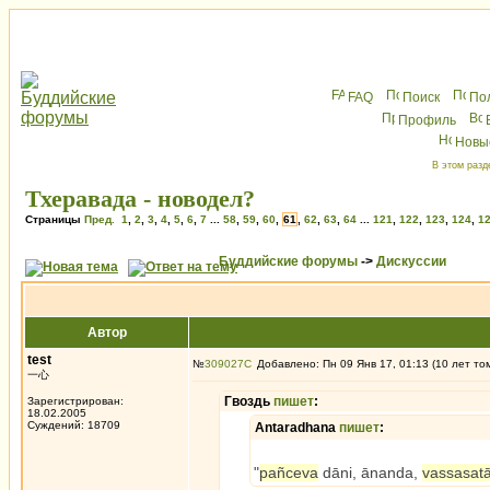
FAQ
Поиск
По
Профиль
Новы
В этом разд
Тхеравада - новодел?
Страницы
Пред.
1
,
2
,
3
,
4
,
5
,
6
,
7
...
58
,
59
,
60
,
61
,
62
,
63
,
64
...
121
,
122
,
123
,
124
,
1
Буддийские форумы
->
Дискуссии
Автор
test
№
309027
Добавлено: Пн 09 Янв 17, 01:13 (10 лет то
一心
Гвоздь
пишет
:
Зарегистрирован:
18.02.2005
Суждений: 18709
Antaradhana
пишет
:
"
pañceva
dāni, ānanda,
vassasatā