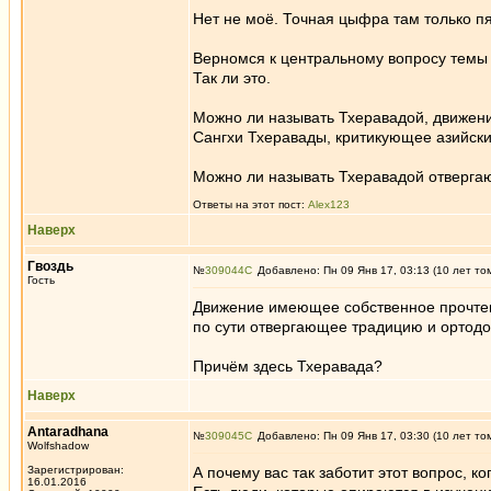
Нет не моё. Точная цыфра там только пя
Верномся к центральному вопросу темы 
Так ли это.
Можно ли называть Тхеравадой, движен
Сангхи Тхеравады, критикующее азийск
Можно ли называть Тхеравадой отверга
Ответы на этот пост:
Alex123
Наверх
Гвоздь
№
309044
Добавлено: Пн 09 Янв 17, 03:13 (10 лет то
Гость
Движение имеющее собственное прочтен
по сути отвергающее традицию и ортод
Причём здесь Тхеравада?
Наверх
Antaradhana
№
309045
Добавлено: Пн 09 Янв 17, 03:30 (10 лет то
Wolfshadow
Зарегистрирован:
А почему вас так заботит этот вопрос, ко
16.01.2016