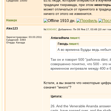
Есть люди, которые опираются в изучен
Суждений: 10000
традиции тхеравада, при этом
некотор
может отличаться от принятого в традиц
ничего от этого не изменится.
Наверх
Alex123
№
309046
Добавлено: Пн 09 Янв 17, 03:48 (10 лет то
Зарегистрирован: 03.03.2011
Antaradhana
пишет
:
Суждений: 3393
Откуда: Канада
Гвоздь
пишет
:
А во времена Будды ведь небыл
Так он и говорит 500 "pañceva dāni,
совершенно понятно, что 500 - это не
временном интревале между 400 и 6
Кстати, а вы знаете что некоторые цифры
означет "много"?
Цитата:
26. And the Venerable Ananda answered
carts, have passed over, and the shall