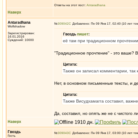
Ответы на этот пост:
Antaradhana
Наверх
Antaradhana
№
309042
Добавлено: Пн 09 Янв 17, 02:40 (10 лет то
Wolfshadow
Зарегистрирован:
Гвоздь
пишет
:
16.01.2016
Суждений: 10000
её там при традиционном прочтении
"Традиционное прочтение" - это ваше? 
Цитата:
Также он записал комментарии, так 
Нет, в основном письменные тексты, и де
Цитата:
Также Висудхамагга составил, важне
Да, составил, но опять же не с чистого л
Наверх
Гвоздь
№
309043
Добавлено: Пн 09 Янв 17, 03:00 (10 лет то
Гость