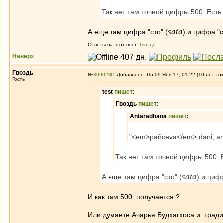
Так нет там точной цифры 500. Есть
sata
А еще там цифра "сто" (
) и цифра "
Ответы на этот пост:
Гвоздь
Наверх
Гвоздь
№
309028
Добавлено: Пн 09 Янв 17, 01:22 (10 лет то
Гость
test
пишет
:
Гвоздь
пишет
:
Antaradhana
пишет
:
"<em>pañceva</em> dāni, ā
Так нет там точной цифры 500. 
sata
А еще там цифра "сто" (
) и циф
И как там 500 получается ?
Или думаете Ачарья Будхагхоса и тради