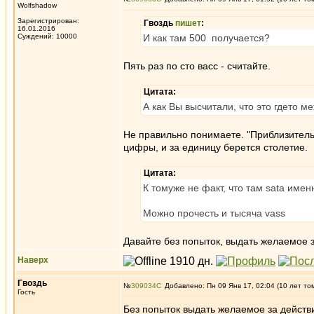
Wolfshadow
Зарегистрирован:
Гвоздь
пишет
:
16.01.2016
Суждений: 10000
И как там 500 получается?
Пять раз по сто васс - считайте.
Цитата:
А как Вы высчитали, что это гдето 
Не правильно понимаете. "Приблизительн
цифры, и за единицу берется столетие.
Цитата:
К томуже не факт, что там sata именн
Можно прочесть и тысяча vass
Давайте без попыток, выдать желаемое 
Наверх
Гвоздь
№
309034
Добавлено: Пн 09 Янв 17, 02:04 (10 лет то
Гость
Без попыток выдать желаемое за действи