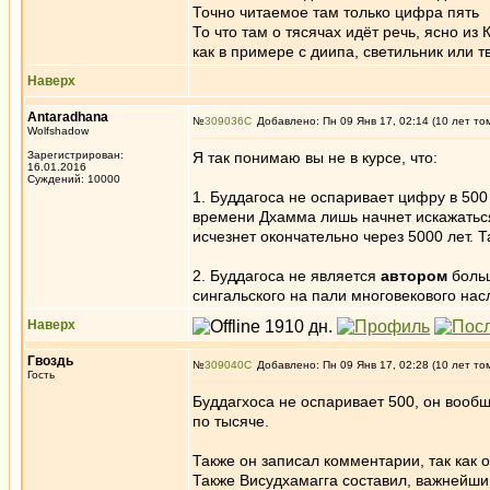
Точно читаемое там только цифра пять
То что там о тясячах идёт речь, ясно и
как в примере с диипа, светильник или т
Наверх
Antaradhana
№
309036
Добавлено: Пн 09 Янв 17, 02:14 (10 лет то
Wolfshadow
Зарегистрирован:
Я так понимаю вы не в курсе, что:
16.01.2016
Суждений: 10000
1. Буддагоса не оспаривает цифру в 500 
времени Дхамма лишь начнет искажаться
исчезнет окончательно через 5000 лет. Т
2. Буддагоса не является
автором
больш
сингальского на пали многовекового на
Наверх
Гвоздь
№
309040
Добавлено: Пн 09 Янв 17, 02:28 (10 лет то
Гость
Буддагхоса не оспаривает 500, он вообщ
по тысяче.
Также он записал комментарии, так как 
Также Висудхамагга составил, важнейший