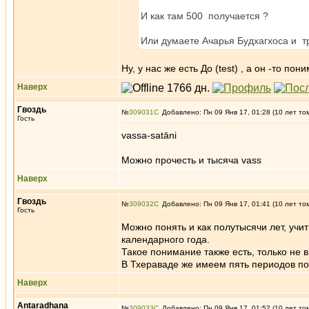
И как там 500 получается ?
Или думаете Ачарья Будхагхоса и т
Ну, у нас же есть До (test) , а он -то пон
Наверх
Гвоздь
№
309031
Добавлено: Пн 09 Янв 17, 01:28 (10 лет то
Гость
vassa-satāni
Можно прочесть и тысяча vass
Наверх
Гвоздь
№
309032
Добавлено: Пн 09 Янв 17, 01:41 (10 лет то
Гость
Можно понять и как полутысячи лет, учи
календарного года.
Такое понимание также есть, только не 
В Тхераваде же имеем пять периодов по 
Наверх
Antaradhana
№
309033
Добавлено: Пн 09 Янв 17, 01:52 (10 лет то