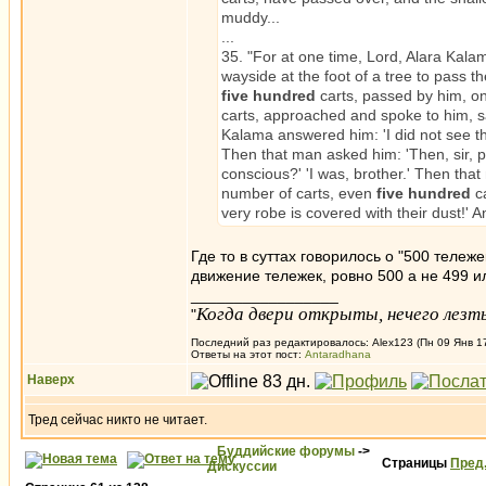
muddy...
...
35. "For at one time, Lord, Alara Kal
wayside at the foot of a tree to pass t
five hundred
carts, passed by him, on
carts, approached and spoke to him, sa
Kalama answered him: 'I did not see them
Then that man asked him: 'Then, sir, pe
conscious?' 'I was, brother.' Then that
number of carts, even
five hundred
ca
very robe is covered with their dust!' A
Где то в суттах говорилось о "500 тележ
движение тележек, ровно 500 а не 499 
_________________
Когда двери открыты, нечего лезть
"
Последний раз редактировалось: Alex123 (Пн 09 Янв 17,
Ответы на этот пост:
Antaradhana
Наверх
Тред сейчас никто не читает.
Буддийские форумы
->
Страницы
Пред
Дискуссии