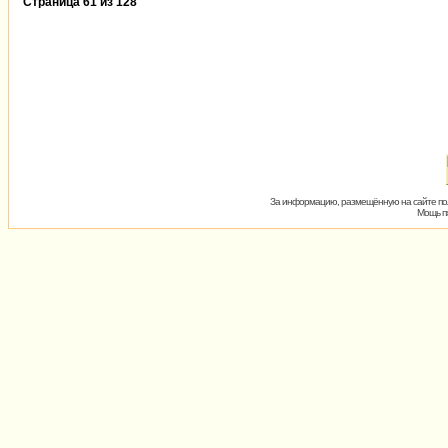
Страница
61
из
128
За информацию, размещённую на сайте пол
Мощь пх