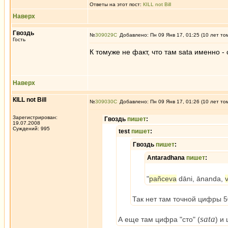
Ответы на этот пост:
КILL not Вill
Наверх
Гвоздь
№
309029
Добавлено: Пн 09 Янв 17, 01:25 (10 лет то
Гость
К томуже не факт, что там sata именно - 
Наверх
КILL not Вill
№
309030
Добавлено: Пн 09 Янв 17, 01:26 (10 лет то
Зарегистрирован:
Гвоздь
пишет
:
19.07.2008
Суждений: 995
test
пишет
:
Гвоздь
пишет
:
Antaradhana
пишет
:
"
pañceva
dāni, ānanda,
Так нет там точной цифры 5
sata
А еще там цифра "сто" (
) и