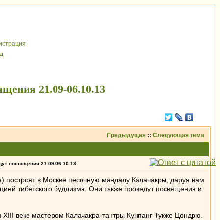
иcтрaция
д
щения 21.09-06.10.13
Предыдущая
::
Следующая тема
ут посвящения 21.09-06.10.13
) построят в Москве песочную мандалу Калачакры, даруя нам
ицией тибетского буддизма. Они также проведут посвящения и
 XIII веке мастером Калачакра-тантры Кунпанг Тукже Цондрю.