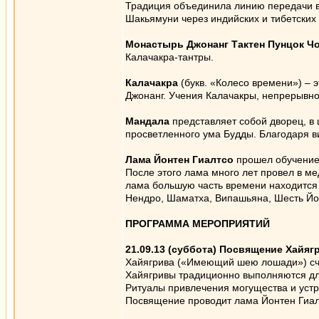
Традиция объединила линию передачи в
Шакьямуни через индийских и тибетских
Монастырь Джонанг Тактен Пунцок Ч
Калачакра-тантры.
Калачакра
(букв. «Колесо времени») – 
Джонанг. Учения Калачакры, непрерывно
Мандала
представляет собой дворец, в
просветленного ума Будды. Благодаря в
Лама Йонтен Гиалтсо
прошел обучение
После этого лама много лет провел в м
лама большую часть времени находится 
Нендро, Шаматха, Випашьяна, Шесть Йог
ПРОГРАММА МЕРОПРИЯТИЙ
21.09.13 (суббота) Посвящение Хайя
Хайягрива («Имеющий шею лошади») счи
Хайягривы традиционно выполняются для
Ритуалы привлечения могущества и устр
Посвящение проводит лама Йонтен Гиалт