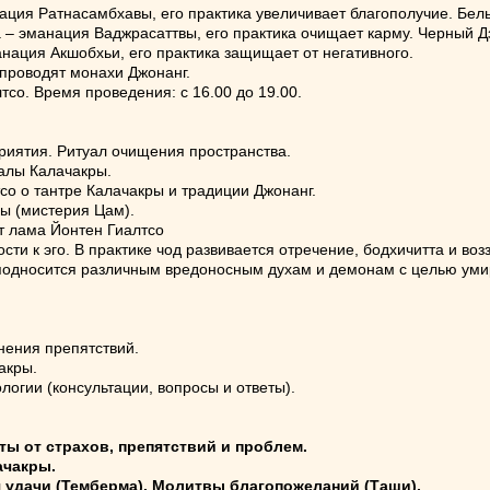
ция Ратнасамбхавы, его практика увеличивает благополучие. Бел
 – эманация Ваджрасаттвы, его практика очищает карму. Черный Д
нация Акшобхьи, его практика защищает от негативного.
 проводят монахи Джонанг.
со. Время проведения: с 16.00 до 19.00.
риятия. Ритуал очищения пространства.
алы Калачакры.
со о тантре Калачакры и традиции Джонанг.
ы (мистерия Цам).
т лама Йонтен Гиалтсо
сти к эго. В практике чод развивается отречение, бодхичитта и воз
односится различным вредоносным духам и демонам с целью умиро
нения препятствий.
акры.
логии (консультации, вопросы и ответы).
иты от страхов, препятствий и проблем.
ачакры.
я удачи (Темберма). Молитвы благопожеланий (Таши).