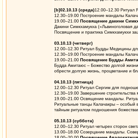
[b]02.10.13 (среда)
12.00–12.30 Ритуал Я
12.30–19.00 Построение мандалы Калач
19.00–21.00
Посвящение дакини Симк
Дакини Симкхамукха («Львиноголовая д
Посвящение и практика Симкхамукхи защ
03.10.13 (четверг)
12.00–12.30 Ритуал Будды Медицины дл
12.30–19.00 Построение мандалы Калач
19.00–21.00
Посвящение Будды Амит
Будда Амитаюс – Божество долгой жизни
обрести долгую жизнь, процветание и бл
04.10.13 (пятница)
12.00–12.30 Ритуал Сергим для поднош
12.30–19.00 Завершение строительства
19.00–21.00 Освящение мандалы. Ритуа
Ритуальные танцы Калачакры – особый 
тайным ритуалом подношения божества
05.10.13 (суббота)
12.00–12.30 Ритуал четырех сторон свет
13.00–18.00 Созерцание мандалы. Сове
18.00–20.00
Посвящение Авалокитеш