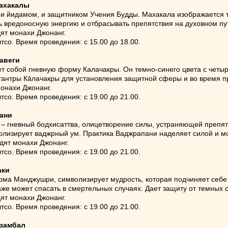
Махакалы
и йидамом, и защитником Учения Будды. Махакала изображается т
 вредоносную энергию и отбрасывать препятствия на духовном пу
ят монахи Джонанг.
со. Время проведения: с 15.00 до 18.00.
равеги
т собой гневную форму Калачакры. Он темно-синего цвета с четыр
тантры Кāлачакры для установления защитной сферы и во время п
монахи Джонанг.
со. Время проведения: с 19.00 до 21.00.
пани
– гневный бодхисаттва, олицетворение силы, устраняющей препят
лизирует ваджрный ум. Практика Ваджрапани наделяет силой и мо
дят монахи Джонанг.
со. Время проведения: с 19.00 до 21.00.
аки
ма Манджушри, символизирует мудрость, которая подчиняет себе 
аже может спасать в смертельных случаях. Дает защиту от темных 
ят монахи Джонанг.
со. Время проведения: с 19.00 до 21.00.
Дзамбал