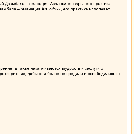
ый Дзамбала – эманация Авалокитешвары, его практика
замбала – эманация Акшобхьи, его практика исполняет
зрение, а также накапливаются мудрость и заслуги от
творить их, дабы они более не вредили и освободились от