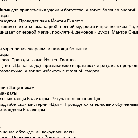
нгык для привлечения удачи и богатства, а также баланса энергий.
акры.
хамукхи
. Проводит лама Йонтен Гиалтсо.
акини») является эманацией гневной мудрости и проявлением Па
ищает от черной магии, проклятий, демонов и духов. Мантра Сим
я укрепления здоровья и помощи больным.
акры.
аюса
. Проводит лама Йонтен Гиалтсо.
 (тиб. «Це паг мэд»), призываемое в практиках и ритуалах продл
агополучие, а так же избежать внезапной смерти.
ения Защитникам.
 мандалы.
льные танцы Калачакры. Ритуал подношения Цог.
вид тибетской мистерии «Цам». Проводятся специально обученным
м мандалы Калачакры.
а.
ршение обхождений вокруг мандалы.
вары
. Проводит лама Йонтен Гиалтсо.