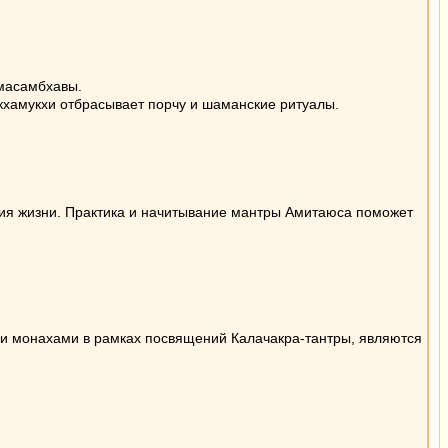
дмасамбхавы.
кхамукхи отбрасывает порчу и шаманские ритуалы.
ения жизни. Практика и начитывание мантры Амитаюса поможет
и монахами в рамках посвящений Калачакра-тантры, являются