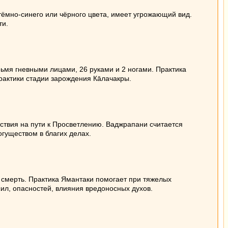
ёмно-синего или чёрного цвета, имеет угрожающий вид.
ти.
ьмя гневными лицами, 26 руками и 2 ногами. Практика
рактики стадии зарождения Кāлачакры.
ствия на пути к Просветлению. Ваджрапани считается
гуществом в благих делах.
смерть. Практика Ямантаки помогает при тяжелых
сил, опасностей, влияния вредоносных духов.