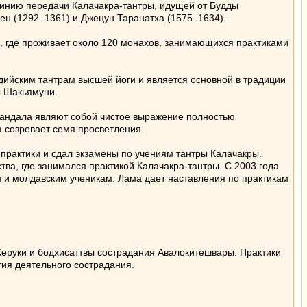
линию передачи Калачакра-тантры, идущей от Будды
ен (1292–1361) и Джецун Таранатха (1575–1634).
 где проживает около 120 монахов, занимающихся практиками
ддийским тантрам высшей йоги и является основной в традиции
ы Шакьямуни.
 мандала являют собой чистое выражение полностью
 созревает семя просветления.
практики и сдал экзамены по учениям тантры Калачакры.
ва, где занимался практикой Калачакра-тантры. С 2003 года
м и молдавским ученикам. Лама дает наставления по практикам
руки и бодхисаттвы сострадания Авалокитешвары. Практики
ия деятельного сострадания.