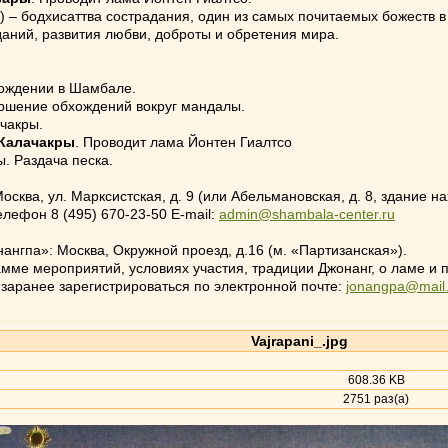
– бодхисаттва сострадания, один из самых почитаемых божеств в 
аний, развития любви, доброты и обретения мира.
рождении в Шамбале.
ршение обхождений вокруг мандалы.
ачакры.
 Калачакры
. Проводит лама Йонтен Гиалтсо
. Раздача песка.
сква, ул. Марксистская, д. 9 (или Абельмановская, д. 8, здание н
лефон 8 (495) 670-23-50 E-mail:
admin@shambala-center.ru
ангпа»: Москва, Окружной проезд, д.16 (м. «Партизанская»).
е мероприятий, условиях участия, традиции Джонанг, о ламе и п
заранее зарегистрироваться по электронной почте:
jonangpa@mail.
Vajrapani_.jpg
608.36 KB
2751 раз(а)