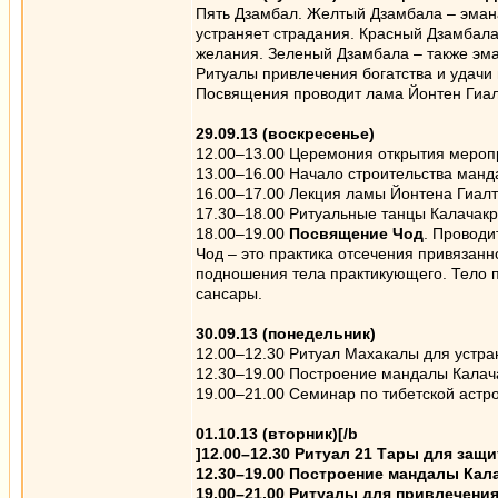
Пять Дзамбал. Желтый Дзамбала – эмана
устраняет страдания. Красный Дзамбала
желания. Зеленый Дзамбала – также эма
Ритуалы привлечения богатства и удачи
Посвящения проводит лама Йонтен Гиалт
29.09.13 (воскресенье)
12.00–13.00 Церемония открытия мероп
13.00–16.00 Начало строительства манд
16.00–17.00 Лекция ламы Йонтена Гиалт
17.30–18.00 Ритуальные танцы Калачакр
18.00–19.00
Посвящение Чод
. Проводи
Чод – это практика отсечения привязанно
подношения тела практикующего. Тело п
сансары.
30.09.13 (понедельник)
12.00–12.30 Ритуал Махакалы для устра
12.30–19.00 Построение мандалы Калач
19.00–21.00 Семинар по тибетской астро
01.10.13 (вторник)[/b
]12.00–12.30 Ритуал 21 Тары для защ
12.30–19.00 Построение мандалы Кал
19.00–21.00 Ритуалы для привлечени