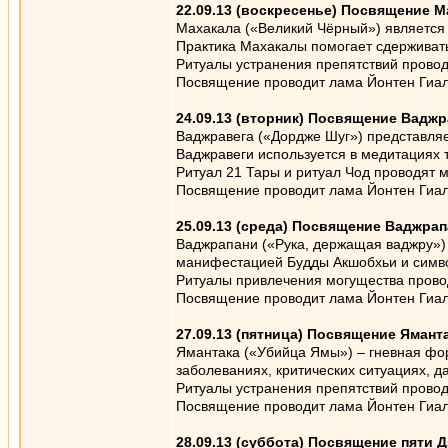
22.09.13 (воскресенье) Посвящение 
Махакала («Великий Чёрный») является 
Практика Махакалы помогает сдерживать
Ритуалы устранения препятствий провод
Посвящение проводит лама Йонтен Гиалт
24.09.13 (вторник) Посвящение Вадж
Ваджравега («Дордже Шуг») представляе
Ваджравеги используется в медитациях 
Ритуал 21 Тары и ритуал Чод проводят 
Посвящение проводит лама Йонтен Гиалт
25.09.13 (среда) Посвящение Ваджра
Ваджрапани («Рука, держащая ваджру») 
манифестацией Будды Акшобхьи и симво
Ритуалы привлечения могущества прово
Посвящение проводит лама Йонтен Гиалт
27.09.13 (пятница) Посвящение Ямант
Ямантака («Убийца Ямы») – гневная фор
заболеваниях, критических ситуациях, д
Ритуалы устранения препятствий провод
Посвящение проводит лама Йонтен Гиалт
28.09.13 (суббота) Посвящение пяти 