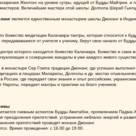
оззрения Жентонг на уровне сутры, идущей от Будды Майтреи, и 
 мастеров. Величайшие мастера этой школы: Долпопа Шераб Гьялц
олинг
является единственным монастырем школы Джонанг в Индии,
это божество медитации Калачакра-тантры, которая относится к бу
 передававшиеся от учителя к ученику, берут свое начало от Будд
 центре которого находится божество Калачакра. Божество и сама
изуализации и созерцанию мандалы в уме каждого живого существа
 в монастыре Сер Гомпа традиции Джонанг, где успешно выполнил 
едитациях в пещерах Миларепы, Долпопы и др. местах отшельничест
в России, где передает свои знания и опыт российским, украински
 Наропы, передает мантры и практики на благо учеников.
гривы
тается гневным аспектом Будды Амитабхи, проявлением Падма-Хе
 преодоления препятствий, устранения неблагих энергий и развит
анения препятствий проводят монахи Джонанг.
со. Время проведения: с 16.00 до 19.00.