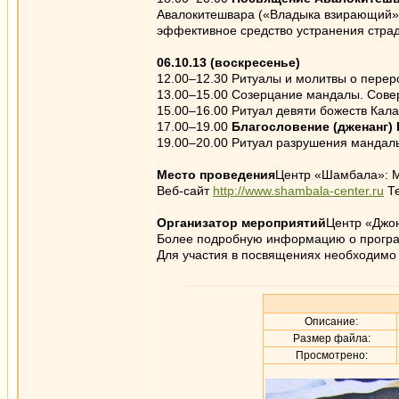
Авалокитешвара («Владыка взирающий») 
эффективное средство устранения страд
06.10.13 (воскресенье)
12.00–12.30 Ритуалы и молитвы о пере
13.00–15.00 Созерцание мандалы. Сове
15.00–16.00 Ритуал девяти божеств Кал
17.00–19.00
Благословение (дженанг)
19.00–20.00 Ритуал разрушения мандалы
Место проведения
Центр «Шамбала»: Мо
Веб-сайт
http://www.shambala-center.ru
Те
Организатор мероприятий
Центр «Джон
Более подробную информацию о программ
Для участия в посвящениях необходимо 
Описание:
Размер файла:
Просмотрено: