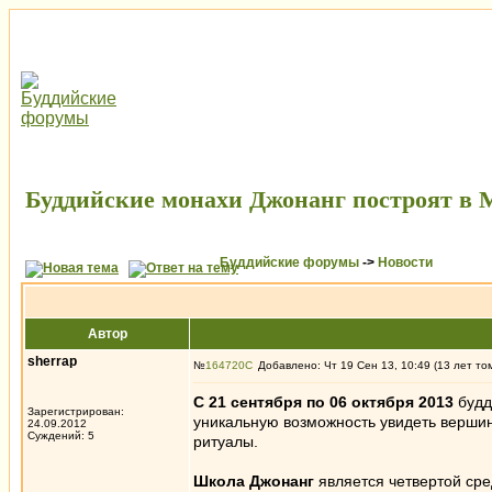
Буддийские монахи Джонанг построят в М
Буддийские форумы
->
Новости
Автор
sherrap
№
164720
Добавлено: Чт 19 Сен 13, 10:49 (13 лет то
С 21 сентября по 06 октября 2013
будд
Зарегистрирован:
уникальную возможность увидеть вершин
24.09.2012
Суждений: 5
ритуалы.
Школа Джонанг
является четвертой сре