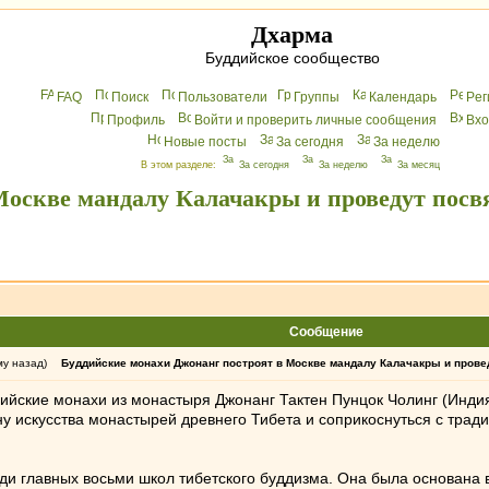
Дхарма
Буддийское сообщество
FAQ
Поиск
Пользователи
Группы
Календарь
Peг
Профиль
Войти и проверить личные сообщения
Вхo
Новые посты
За сегодня
За неделю
В этом разделе:
За сегодня
За неделю
За месяц
оскве мандалу Калачакры и проведут посвя
Сообщение
му назад)
Буддийские монахи Джонанг построят в Москве мандалу Калачакры и провед
ийские монахи из монастыря Джонанг Тактен Пунцок Чолинг (Индия
у искусства монастырей древнего Тибета и соприкоснуться с трад
ди главных восьми школ тибетского буддизма. Она была основана в