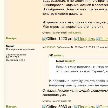
Ведь заметьте, я не заявлял, что с прак
инициировал "кидание камней в собстве
Но избранная Вами тактика претензий и
конструктивного диалога.
Искрение сожалею, что явился поводом 
Моя скромная персона этого не стоит.
Ответы на этот пост:
ManiKarnika
Наверх
Neroli
№
153936
Добавлено: Вс 23 Июн 13, 23:25 (13 лет то
Принцесса на горошине
Зарегистрирован:
КИ
пишет
:
24.05.2005
Суждений: 1719
Neroli
пишет
:
Если бы мне попалась книжка п
использовалось слово "хрень", я
И правильно, потому что это слово 
например для публицистики не прет
Отмазки. Академик, пишущий академическ
состояние ума.
Ответы на этот пост:
КИ
Наверх