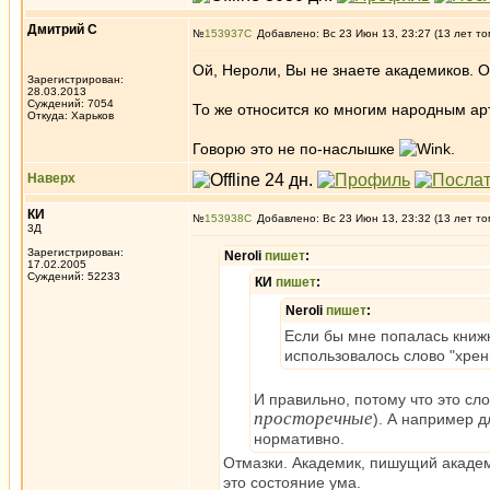
Дмитрий С
№
153937
Добавлено: Вс 23 Июн 13, 23:27 (13 лет то
Ой, Нероли, Вы не знаете академиков.
Зарегистрирован:
28.03.2013
Суждений: 7054
То же относится ко многим народным а
Откуда: Харьков
Говорю это не по-наслышке
.
Наверх
КИ
№
153938
Добавлено: Вс 23 Июн 13, 23:32 (13 лет то
3Д
Зарегистрирован:
Neroli
пишет
:
17.02.2005
Суждений: 52233
КИ
пишет
:
Neroli
пишет
:
Если бы мне попалась книж
использовалось слово "хрень
И правильно, потому что это сл
просторечные
). А например 
нормативно.
Отмазки. Академик, пишущий акаде
это состояние ума.