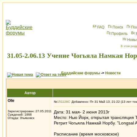
FAQ
Поиск
По
Профиль
Новы
В этом разд
31.05-2.06.13 Учение Чогьяла Намкая Нор
Буддийские форумы
->
Новости
Автор
Olle
№
151128
Добавлено: Пт 31 Май 13, 21:22 (13 лет то
Зарегистрирован: 27.05.2011
Дата: 31 мая- 2 июня 2013г
Суждений: 1866
Место: Нью Йорк, открытая трансляция 
Откуда: Ульяновск
Ретрит Чогьяла Намкай Норбу. "Longsal A
Расписание (время московское)