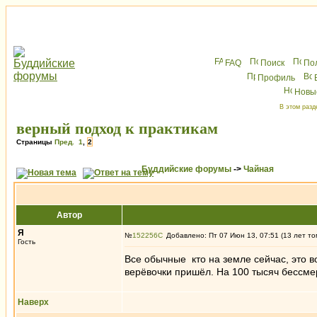
FAQ
Поиск
По
Профиль
Новы
В этом разд
верный подход к практикам
Страницы
Пред.
1
,
2
Буддийские форумы
->
Чайная
Автор
Я
№
152256
Добавлено: Пт 07 Июн 13, 07:51 (13 лет то
Гость
Все обычные кто на земле сейчас, это в
верёвочки пришёл. На 100 тысяч бессмер
Наверх