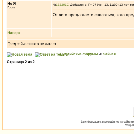
Не Я
№
152261
Добавлено: Пт 07 Июн 13, 11:00 (13 лет то
Гость
От чего предлогаете спасаться, кого пр
Наверх
Тред сейчас никто не читает.
Буддийские форумы
->
Чайная
Страница
2
из
2
За информацию, размещённую на сайте пол
Мощь пх