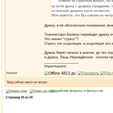
Извини за странный вопрос, но 
ну если дукха = дхарма-страдание, т
остальные дхармы пусть остаются.
Мне кажется, что Вы совсем не читал
Дуккху, в её абсолютном понимании, мо
Тханниссаро Бхиккху переводит дуккху о
Что значит "стресс"?
Стресс это осциляция, а осциляция это 
Дуккха берёт начало в аничче, до тех п
и дуккха. Лишь Нерождённое - полное п
_________________
Impermanent...
Наверх
Тред сейчас никто не читает.
Буддийские форумы
->
Дискуссии
Страница
20
из
20