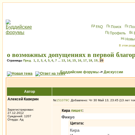
FAQ
Поиск
По
Профиль
Новы
В этом разд
о возможных допущениях в первой благор
Страницы
Пред.
1
,
2
,
3
,
4
,
5
,
6
,
7
...
13
,
14
,
15
,
16
,
17
,
18
,
19
,
20
Буддийские форумы
->
Дискуссии
Автор
Алексей Каверин
№
151079
Добавлено: Чт 30 Май 13, 23:45 (13 лет то
Зарегистрирован:
Кира
пишет
:
27.12.2012
Суждений: 1207
Фикус
Откуда: Ад
Цитата:
Кира