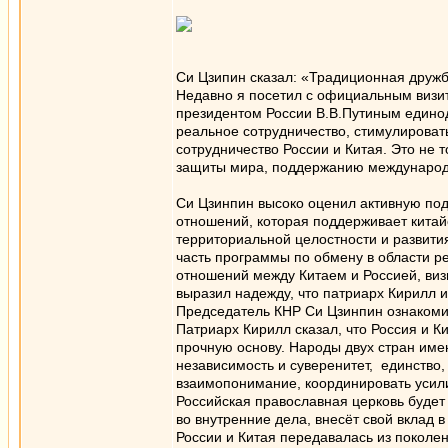
Си Цзипин сказал: «Традиционная дружб
Недавно я посетил с официальным визи
президентом России В.В.Путиным едино
реальное сотрудничество, стимулировать
сотрудничество России и Китая. Это не т
защиты мира, поддержанию международ
Си Цзинпин высоко оценил активную под
отношений, которая поддерживает китай
территориальной целостности и развития
часть программы по обмену в области р
отношений между Китаем и Россией, виз
выразил надежду, что патриарх Кирилл 
Председатель КНР Си Цзинпин ознакомил
Патриарх Кирилл сказал, что Россия и К
прочную основу. Народы двух стран име
независимость и суверенитет, единство,
взаимопонимание, координировать усил
Российская православная церковь будет
во внутренние дела, внесёт свой вклад 
России и Китая передавалась из поколен