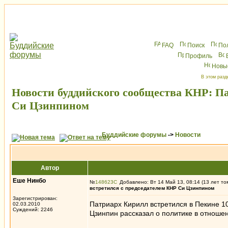
FAQ
Поиск
По
Профиль
Новы
В этом разд
Новости буддийского сообщества КНР: П
Си Цзинпином
Буддийские форумы
->
Новости
Автор
Еше Нинбо
№
148623
Добавлено: Вт 14 Май 13, 08:14 (13 лет то
встретился с председателем КНР Си Цзинпином
Зарегистрирован:
Патриарх Кирилл встретился в Пекине 1
02.03.2010
Суждений: 2246
Цзинпин рассказал о политике в отношен