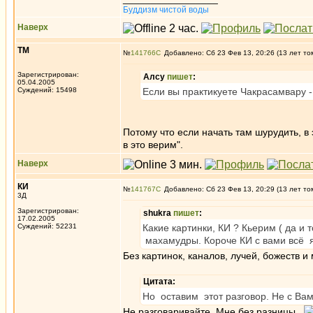
Буддизм чистой воды
Наверх
ТМ
№
141766
Добавлено: Сб 23 Фев 13, 20:26 (13 лет то
Зарегистрирован:
Алсу
пишет
:
05.04.2005
Суждений: 15498
Если вы практикуете Чакрасамвару - 
Потому что если начать там шурудить, в 
в это верим".
Наверх
КИ
№
141767
Добавлено: Сб 23 Фев 13, 20:29 (13 лет то
3Д
Зарегистрирован:
shukra
пишет
:
17.02.2005
Суждений: 52231
Какие картинки, КИ ? Кьерим ( да и
махамудры. Короче КИ с вами всё 
Без картинок, каналов, лучей, божеств и
Цитата:
Но оставим этот разговор. Не с Ва
Не разговаривайте. Мне без разницы.