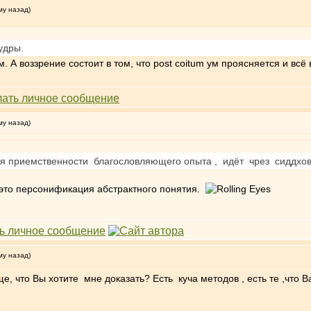
му назад)
удры.
А воззрение состоит в том, что post coitum ум проясняется и всё в
му назад)
ия приемственности благословляющего опыта , идёт чрез сиддхов
, это персонификация абстрактного понятия.
му назад)
е, что Вы хотите мне доказать? Есть куча методов , есть те ,что 