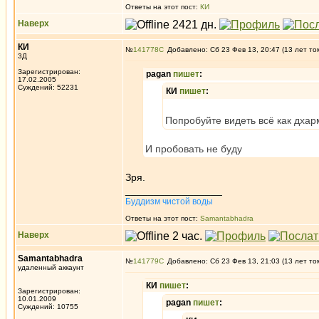
Ответы на этот пост:
КИ
Наверх
КИ
№
141778
Добавлено: Сб 23 Фев 13, 20:47 (13 лет то
3Д
Зарегистрирован:
pagan
пишет
:
17.02.2005
Суждений: 52231
КИ
пишет
:
Попробуйте видеть всё как дхарм
И пробовать не буду
Зря.
_________________
Буддизм чистой воды
Ответы на этот пост:
Samantabhadra
Наверх
Samantabhadra
№
141779
Добавлено: Сб 23 Фев 13, 21:03 (13 лет то
удаленный аккаунт
КИ
пишет
:
Зарегистрирован:
10.01.2009
pagan
пишет
:
Суждений: 10755