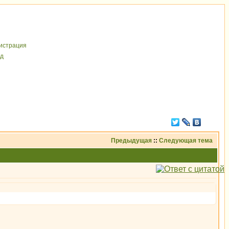
иcтрaция
д
Предыдущая
::
Следующая тема