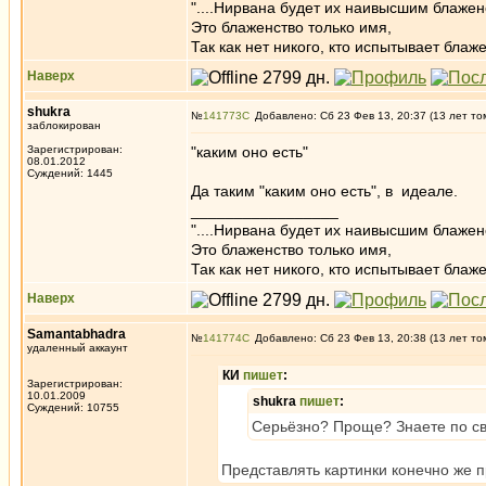
"....Нирвана будет их наивысшим блажен
Это блаженство только имя,
Так как нет никого, кто испытывает блаже
Наверх
shukra
№
141773
Добавлено: Сб 23 Фев 13, 20:37 (13 лет то
заблокирован
Зарегистрирован:
"каким оно есть"
08.01.2012
Суждений: 1445
Да таким "каким оно есть", в идеале.
_________________
"....Нирвана будет их наивысшим блажен
Это блаженство только имя,
Так как нет никого, кто испытывает блаже
Наверх
Samantabhadra
№
141774
Добавлено: Сб 23 Фев 13, 20:38 (13 лет то
удаленный аккаунт
КИ
пишет
:
Зарегистрирован:
10.01.2009
shukra
пишет
:
Суждений: 10755
Серьёзно? Проще? Знаете по св
Представлять картинки конечно же 