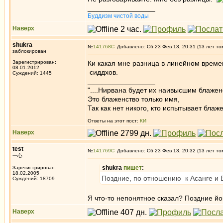
_________________
Буддизм чистой воды
Наверх
shukra
№
141768
Добавлено: Сб 23 Фев 13, 20:31 (13 лет то
заблокирован
Зарегистрирован:
Ки какая мне разница в линейном врем
08.01.2012
сиддхов.
Суждений: 1445
_________________
"....Нирвана будет их наивысшим блажен
Это блаженство только имя,
Так как нет никого, кто испытывает блаже
Ответы на этот пост:
КИ
Наверх
test
№
141769
Добавлено: Сб 23 Фев 13, 20:32 (13 лет то
一心
shukra
пишет
:
Зарегистрирован:
18.02.2005
Поздние, по отношению к Асанге и В
Суждений: 18709
Я что-то непонятное сказал? Поздние йог
Наверх