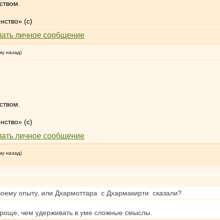
ством.
нство» (с)
му назад)
ством.
нство» (с)
му назад)
оему опыту, или Дхармоттара с Дхармакирти сказали?
проще, чем удерживать в уме сложные смыслы.