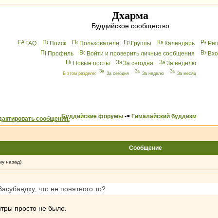
Дхарма
Буддийское сообщество
FAQ
Поиск
Пользователи
Группы
Календарь
Peг
Профиль
Войти и проверить личные сообщения
Вхo
Новые посты
За сегодня
За неделю
В этом разделе:
За сегодня
За неделю
За месяц
Буддийские форумы
->
Гималайский буддизм
Сообщение
му назад)
асубандху, что не понятного то?
нтры просто не было.