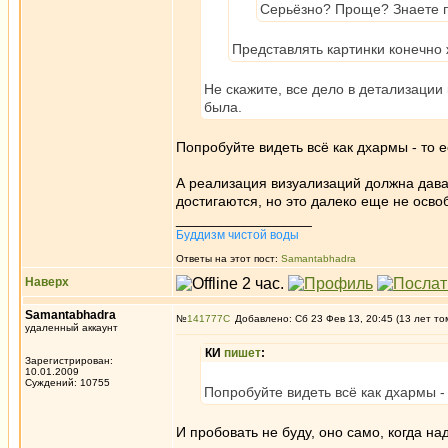
Серьёзно? Проще? Знаете п
Представлять картинки конечно
Не скажите, все дело в детализации
была.
Попробуйте видеть всё как дхармы - то е
А реализация визуализаций должна давать
достигаются, но это далеко еще не осво
_________________
Буддизм чистой воды
Ответы на этот пост:
Samantabhadra
Наверх
Samantabhadra
№
141777
Добавлено: Сб 23 Фев 13, 20:45 (13 лет то
удаленный аккаунт
КИ
пишет
:
Зарегистрирован:
10.01.2009
Суждений: 10755
Попробуйте видеть всё как дхармы - 
И пробовать не буду, оно само, когда н