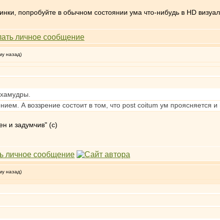
тинки, попробуйте в обычном состоянии ума что-нибудь в HD визуал
му назад)
ахамудры.
ем. А воззрение состоит в том, что post coitum ум проясняется и в
н и задумчив" (с)
му назад)