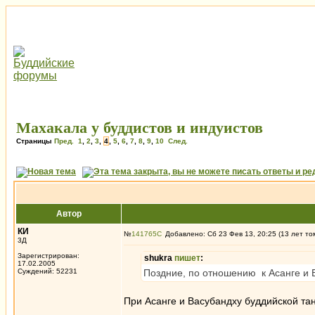
Махакала у буддистов и индуистов
Страницы
Пред.
1
,
2
,
3
,
4
,
5
,
6
,
7
,
8
,
9
,
10
След.
Автор
КИ
№
141765
Добавлено: Сб 23 Фев 13, 20:25 (13 лет то
3Д
Зарегистрирован:
shukra
пишет
:
17.02.2005
Суждений: 52231
Поздние, по отношению к Асанге и В
При Асанге и Васубандху буддийской та
_________________