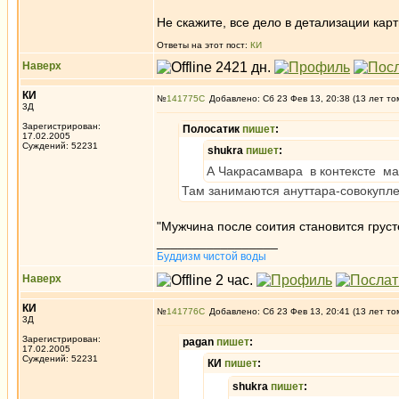
Не скажите, все дело в детализации кар
Ответы на этот пост:
КИ
Наверх
КИ
№
141775
Добавлено: Сб 23 Фев 13, 20:38 (13 лет то
3Д
Зарегистрирован:
Полосатик
пишет
:
17.02.2005
Суждений: 52231
shukra
пишет
:
А Чакрасамвара в контексте м
Там занимаются ануттара-совокуплени
"Мужчина после соития становится грусте
_________________
Буддизм чистой воды
Наверх
КИ
№
141776
Добавлено: Сб 23 Фев 13, 20:41 (13 лет то
3Д
Зарегистрирован:
pagan
пишет
:
17.02.2005
Суждений: 52231
КИ
пишет
:
shukra
пишет
: