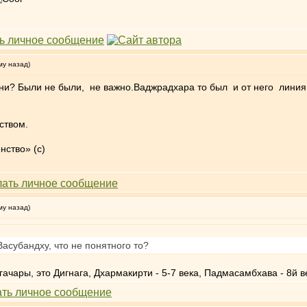
му назад)
ени? Были не были, не важно.Ваджрадхара то был и от него лини
ством.
нство» (с)
му назад)
асубандху, что не понятного то?
ачары, это Дигнага, Дхармакирти - 5-7 века, Падмасамбхава - 8й в