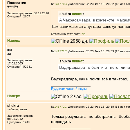
Полосатик
№
141770
Добавлено: Сб 23 Фев 13, 20:32 (13 лет то
नक्तचारिन्
Зарегистрирован: 08.11.2010
shukra
пишет
:
Суждений: 2607
А Чакрасамвара в контексте махам
Там занимаются ануттара-совокуплением. 
Ответы на этот пост:
КИ
Наверх
КИ
№
141771
Добавлено: Сб 23 Фев 13, 20:33 (13 лет то
3Д
Зарегистрирован:
shukra
пишет
:
17.02.2005
Суждений: 52231
Ваджрадхара то был и от него лин
Ваджрадхара, как и почти всё в тантрах
_________________
Буддизм чистой воды
Наверх
shukra
№
141772
Добавлено: Сб 23 Фев 13, 20:35 (13 лет то
заблокирован
Зарегистрирован:
Только результаты не абстрактны. Вообщ
08.01.2012
подходить.
Суждений: 1445
_________________