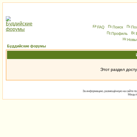
FAQ
Поиск
По
Профиль
Новы
Буддийские форумы
Этот раздел досту
За информацию, размещённую на сайте пол
Мощь
п