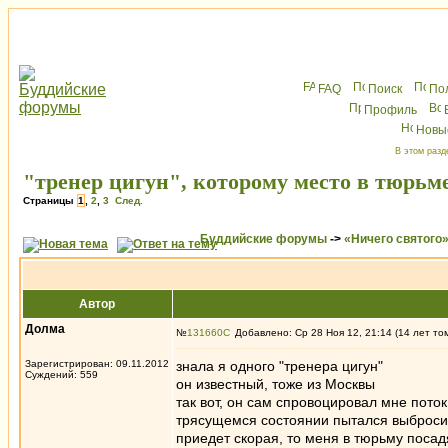
FAQ
Поиск
По
Профиль
Новы
В этом разд
"тренер цигун", которому место в тюрьм
Страницы
1
,
2
,
3
След.
Буддийские форумы
->
«Ничего святого
Автор
Долма
№
131660
Добавлено: Ср 28 Ноя 12, 21:14 (14 лет то
Зарегистрирован: 09.11.2012
знала я одного "тренера цигун"
Суждений: 559
он известный, тоже из Москвы
так вот, он сам спровоцировал мне пото
трясущемся состоянии пытался выбросить
приедет скорая, то меня в тюрьму посадя