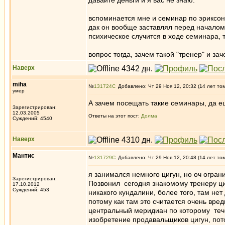
давайте деньги и я вас не знаю.
вспоминается мне и семинар по эриксоно
дак он вообще заставлял перед началом 
психическое случится в ходе семинара, т
вопрос тогда, зачем такой "тренер" и за
Наверх
miha
№
131724
Добавлено: Чт 29 Ноя 12, 20:32 (14 лет то
умер
А зачем посещать такие семинары, да ещ
Зарегистрирован:
12.03.2005
Ответы на этот пост:
Долма
Суждений: 4540
Наверх
Мантис
№
131729
Добавлено: Чт 29 Ноя 12, 20:48 (14 лет то
я занимался немного цигун, но оч огран
Зарегистрирован:
Позвонил сегодня знакомому тренеру циг
17.10.2012
Суждений: 453
никакого кундалини, более того, там не
потому как там это считается очень вре
центральный меридиан по которому тече
изобретение продавальщиков цигун, пото