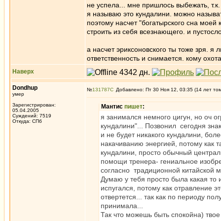
не успела... мне пришлось выбежать, т.к.
я называю это кундалини. можно называт
поэтому насчет "богатырского сна моей 
строить из себя всезнающего. и пустосло
а насчет эриксоновского ты тоже зря. я 
ответственность и снимается. кому охота
Наверх
Dondhup
№
131787
Добавлено: Пт 30 Ноя 12, 03:35 (14 лет то
умер
Зарегистрирован:
Мантис
пишет
:
05.04.2005
Суждений: 7519
я занимался немного цигун, но оч о
Откуда: СПб
кундалини"... Позвонил сегодня знак
и не будет никакого кундалини, бол
накачиванию энергией, потому как т
кундалини, просто обычный централ
помощи тренера- гениальное изобрет
согласно традиционной китайской ме
Думаю у тебя просто была какая то 
испугался, потому как отравление эт
отвертется... так как по периоду по
принимала...
Так что можешь быть спокойна) твое