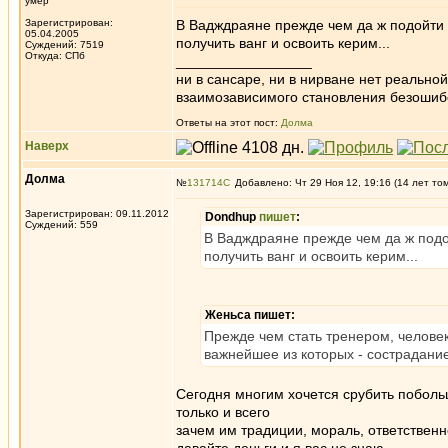
умер
Зарегистрирован:
В Вадждраяне прежде чем да ж подойти 
05.04.2005
получить ванг и освоить керим...
Суждений: 7519
Откуда: СПб
_________________
ни в сансаре, ни в нирване нет реально
взаимозависимого становления безоши
Ответы на этот пост:
Долма
Наверх
Долма
№
131714
Добавлено: Чт 29 Ноя 12, 19:16 (14 лет то
Зарегистрирован: 09.11.2012
Dondhup
пишет
:
Суждений: 559
В Вадждраяне прежде чем да ж подо
получить ванг и освоить керим...
Женьса пишет:
Прежде чем стать тренером, челове
важнейшее из которых - сострадание
Сегодня многим хочется срубить поболь
только и всего
зачем им традиции, мораль, ответственн