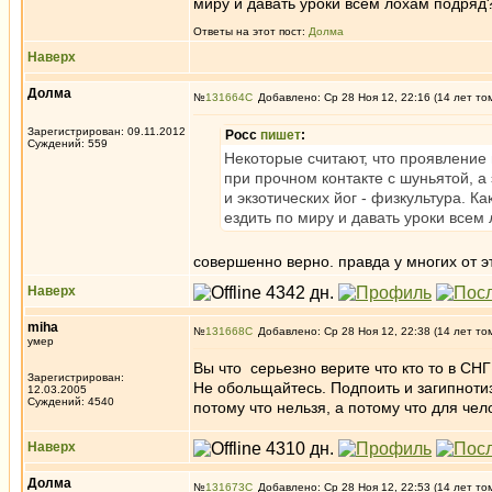
миру и давать уроки всем лохам подряд
Ответы на этот пост:
Долма
Наверх
Долма
№
131664
Добавлено: Ср 28 Ноя 12, 22:16 (14 лет то
Зарегистрирован: 09.11.2012
Росс
пишет
:
Суждений: 559
Некоторые считают, что проявление 
при прочном контакте с шуньятой, а
и экзотических йог - физкультура. 
ездить по миру и давать уроки всем
совершенно верно. правда у многих от э
Наверх
miha
№
131668
Добавлено: Ср 28 Ноя 12, 22:38 (14 лет то
умер
Вы что серьезно верите что кто то в СН
Зарегистрирован:
Не обольщайтесь. Подпоить и загипнотизи
12.03.2005
Суждений: 4540
потому что нельзя, а потому что для че
Наверх
Долма
№
131673
Добавлено: Ср 28 Ноя 12, 22:53 (14 лет то