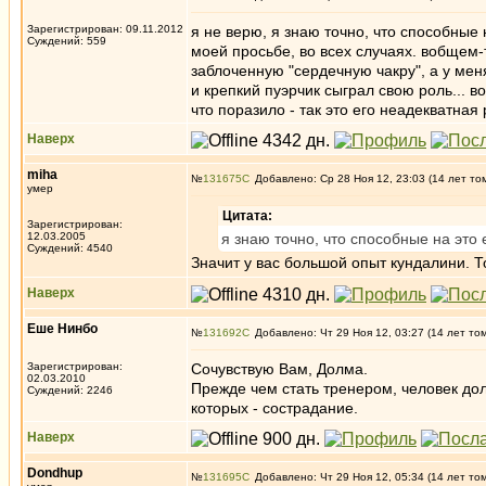
Зарегистрирован: 09.11.2012
я не верю, я знаю точно, что способные 
Суждений: 559
моей просьбе, во всех случаях. вобщем
заблоченную "сердечную чакру", а у меня
и крепкий пуэрчик сыграл свою роль... 
что поразило - так это его неадекватная
Наверх
miha
№
131675
Добавлено: Ср 28 Ноя 12, 23:03 (14 лет то
умер
Цитата:
Зарегистрирован:
12.03.2005
я знаю точно, что способные на это е
Суждений: 4540
Значит у вас большой опыт кундалини. Т
Наверх
Еше Нинбо
№
131692
Добавлено: Чт 29 Ноя 12, 03:27 (14 лет то
Зарегистрирован:
Сочувствую Вам, Долма.
02.03.2010
Прежде чем стать тренером, человек до
Суждений: 2246
которых - сострадание.
Наверх
Dondhup
№
131695
Добавлено: Чт 29 Ноя 12, 05:34 (14 лет то