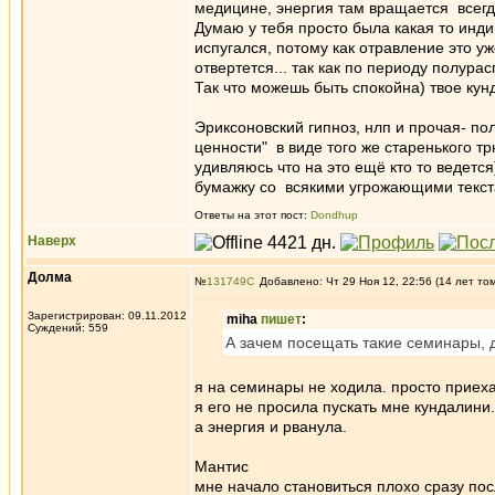
медицине, энергия там вращается всегда
Думаю у тебя просто была какая то инди
испугался, потому как отравление это уж
отвертется... так как по периоду полура
Так что можешь быть спокойна) твое кун
Эриксоновский гипноз, нлп и прочая- пол
ценности" в виде того же старенького тр
удивляюсь что на это ещё кто то ведетс
бумажку со всякими угрожающими текст
Ответы на этот пост:
Dondhup
Наверх
Долма
№
131749
Добавлено: Чт 29 Ноя 12, 22:56 (14 лет то
Зарегистрирован: 09.11.2012
miha
пишет
:
Суждений: 559
А зачем посещать такие семинары, д
я на семинары не ходила. просто приеха
я его не просила пускать мне кундалини.
а энергия и рванула.
Мантис
мне начало становиться плохо сразу посл