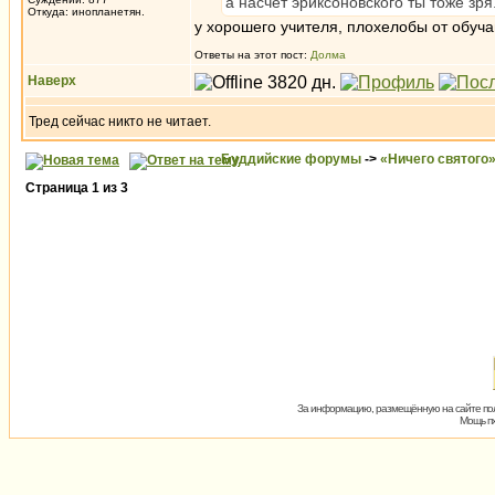
а насчет эриксоновского ты тоже зр
Откуда: инопланетян.
у хорошего учителя, плохелобы от обуч
Ответы на этот пост:
Долма
Наверх
Тред сейчас никто не читает.
Буддийские форумы
->
«Ничего святого
Страница
1
из
3
За информацию, размещённую на сайте пол
Мощь пх