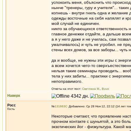
успокоить меня, объяснить что происходи
нынче "тренеры, гуру и учителя"... таки
копнешь - внутри гниль одна и желание 
одежды восточные на себя напялят и кр
мой случай не единичен.
никто за обучающихся ответственность н
главное денежки отдайте, а дальше всем
а я у него даже и не училась, сам позва
умалчивалось) и чуть не угробил. не пре
стены всех домов, за все заборы... чуть
да и вообще, не нужны эти игры с энерг
а всем хочется чего-то сверхъестественно
нельзя такие семинары проводить... воо
тела у них забиты... практики с энергия
непоправимого.
Ответы на этот пост:
Светлана М.
,
Buuo
Наверх
Росс
№
131663
Добавлено: Ср 28 Ноя 12, 22:12 (14 лет то
Гость
Некоторые считают, что проявление наст
прочном контакте с шуньятой, а это бол
экзотических йог - физкультура. Какой 