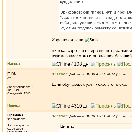
кундалини )
Эриксоновский гипноз, нлп и прочая-
"усилители ценности" в виде того ж
избит, что удивляюсь что на это ещё
суют на подпись бумажку со всяки
Хорошо сказано
_________________
ни в сансаре, ни в нирване нет реально
взаимозависимого становления безоши
Наверх
miha
№
131795
Добавлено: Пт 30 Ноя 12, 09:29 (14 лет то
умер
Если обучающемуся плохо, это плохо.
Зарегистрирован:
12.03.2005
Суждений: 4540
Наверх
шрамана
№
131798
Добавлено: Пт 30 Ноя 12, 09:46 (14 лет то
заблокирован
Зарегистрирован:
Цитата:
01.04.2008
Суждений: 877