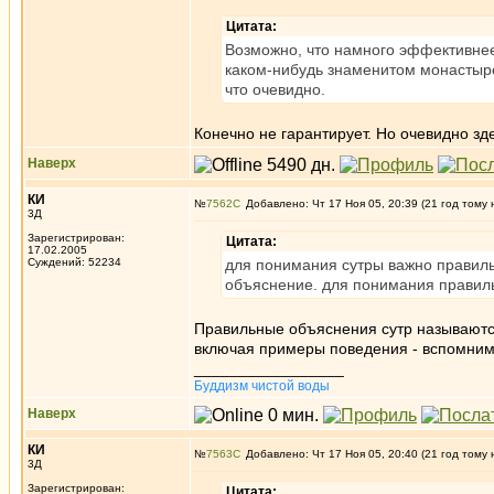
Цитата:
Возможно, что намного эффективнее
каком-нибудь знаменитом монастыре,
что очевидно.
Конечно не гарантирует. Но очевидно зд
Наверх
КИ
№
7562
Добавлено: Чт 17 Ноя 05, 20:39 (21 год тому 
3Д
Зарегистрирован:
Цитата:
17.02.2005
Суждений: 52234
для понимания сутры важно правиль
объяснение. для понимания правиль
Правильные объяснения сутр называются
включая примеры поведения - вспомним 
_________________
Буддизм чистой воды
Наверх
КИ
№
7563
Добавлено: Чт 17 Ноя 05, 20:40 (21 год тому 
3Д
Зарегистрирован:
Цитата: