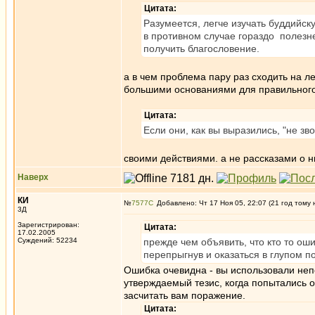
Цитата:
Разумеется, легче изучать буддийс
в противном случае гораздо полезне
получить благословение.
а в чем проблема пару раз сходить на ле
большими основаниями для правильного
Цитата:
Если они, как вы выразились, "не зв
своими действиями. а не рассказами о н
Наверх
КИ
№
7577
Добавлено: Чт 17 Ноя 05, 22:07 (21 год тому 
3Д
Зарегистрирован:
Цитата:
17.02.2005
Суждений: 52234
прежде чем объявить, что кто то оши
перепрыгнув и оказаться в глупом п
Ошибка очевидна - вы использовали не
утверждаемый тезис, когда попытались 
засчитать вам поражение.
Цитата: