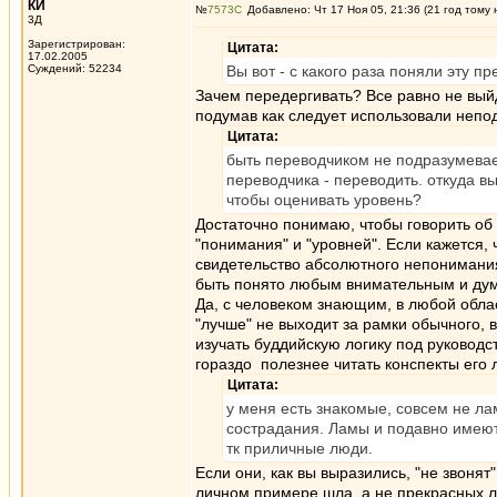
КИ
№
7573
Добавлено: Чт 17 Ноя 05, 21:36 (21 год тому 
3Д
Зарегистрирован:
Цитата:
17.02.2005
Суждений: 52234
Вы вот - с какого раза поняли эту 
Зачем передергивать? Все равно не вы
подумав как следует использовали непо
Цитата:
быть переводчиком не подразумевае
переводчика - переводить. откуда в
чтобы оценивать уровень?
Достаточно понимаю, чтобы говорить об 
"понимания" и "уровней". Если кажется, ч
свидетельство абсолютного непонимания
быть понято любым внимательным и дум
Да, с человеком знающим, в любой облас
"лучше" не выходит за рамки обычного, 
изучать буддийскую логику под руковод
гораздо полезнее читать конспекты его л
Цитата:
у меня есть знакомые, совсем не л
сострадания. Ламы и подавно имеют 
тк приличные люди.
Если они, как вы выразились, "не звонят
личном примере шла, а не прекрасных 