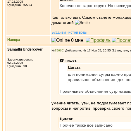
17.02.2005
Суждений: 52234
Конечно не гарантирует. Но очевидн
Как только вы с Сэмом станете монахами
демагогией
.
_________________
Буддизм чистой воды
Наверх
Samadhi Undercover
№
7566
Добавлено: Чт 17 Ноя 05, 20:55 (21 год тому 
Зарегистрирован:
КИ пишет:
02.03.2005
Суждений: 98
Цитата:
для понимания сутры важно пра
правильное объяснение. для по
Правильные объяснения сутр называ
умение читать, увы, не подразумевает п
вопросы и напротив, проверка своего п
Цитата:
Прочее также все записано