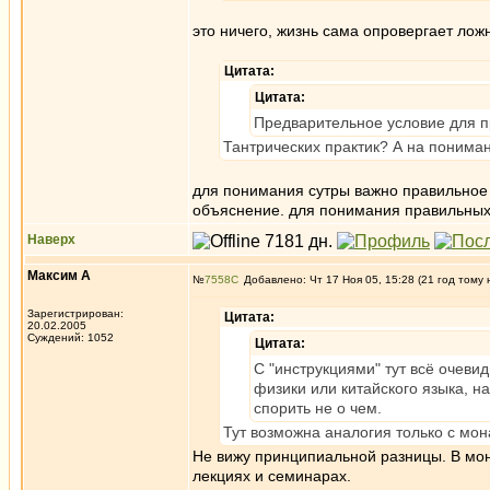
это ничего, жизнь сама опровергает ло
Цитата:
Цитата:
Предварительное условие для пр
Тантрических практик? А на понима
для понимания сутры важно правильное 
объяснение. для понимания правильных
Наверх
Максим А
№
7558
Добавлено: Чт 17 Ноя 05, 15:28 (21 год тому 
Зарегистрирован:
Цитата:
20.02.2005
Суждений: 1052
Цитата:
С "инструкциями" тут всё очеви
физики или китайского языка, 
спорить не о чем.
Тут возможна аналогия только с мо
Не вижу принципиальной разницы. В мо
лекциях и семинарах.