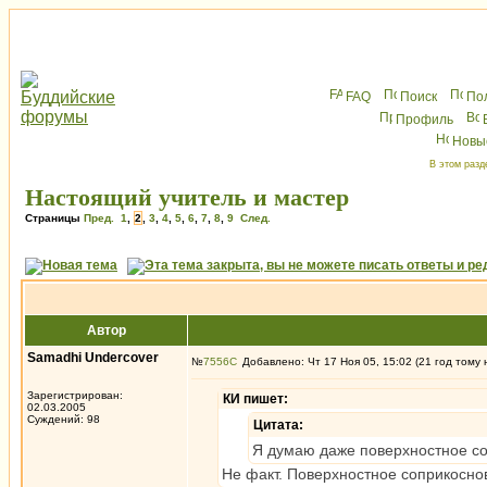
FAQ
Поиск
По
Профиль
Новы
В этом разд
Настоящий учитель и мастер
Страницы
Пред.
1
,
2
,
3
,
4
,
5
,
6
,
7
,
8
,
9
След.
Автор
Samadhi Undercover
№
7556
Добавлено: Чт 17 Ноя 05, 15:02 (21 год тому 
Зарегистрирован:
КИ пишет:
02.03.2005
Суждений: 98
Цитата:
Я думаю даже поверхностное со
Не факт. Поверхностное соприкосно