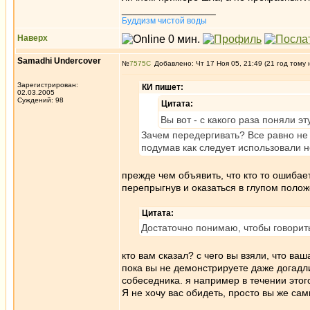
_________________
Буддизм чистой воды
Наверх
Samadhi Undercover
№
7575
Добавлено: Чт 17 Ноя 05, 21:49 (21 год тому 
Зарегистрирован:
КИ пишет:
02.03.2005
Суждений: 98
Цитата:
Вы вот - с какого раза поняли 
Зачем передергивать? Все равно н
подумав как следует использовали 
прежде чем объявить, что кто то ошибаетс
перепрыгнув и оказаться в глупом полож
Цитата:
Достаточно понимаю, чтобы говорить
кто вам сказал? с чего вы взяли, что ва
пока вы не демонстрируете даже догадли
собеседника. я например в течении этог
Я не хочу вас обидеть, просто вы же сам