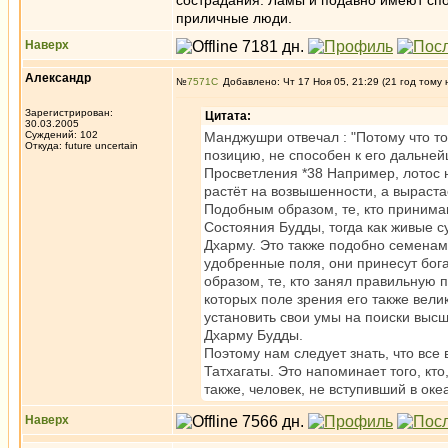
сострадания. Ламы и подавно имеют спос
приличные люди.
Наверх
Александр
№
7571
Добавлено: Чт 17 Ноя 05, 21:29 (21 год тому 
Зарегистрирован:
Цитата:
30.03.2005
Суждений: 102
Манджушри отвечал : "Потому что то
Откуда: future uncertain
позицию, не способен к его дальне
Просветления *38 Например, лотос 
растёт на возвышенности, а выраста
Подобным образом, те, кто принима
Состояния Будды, тогда как живые с
Дхарму. Это также подобно семенам,
удобренные поля, они принесут бог
образом, те, кто занял правильную п
которых поле зрения его также вели
установить свои умы на поиски выс
Дхарму Будды.
Поэтому нам следует знать, что все
Татхагаты. Это напоминает того, кто
также, человек, не вступивший в ок
Наверх