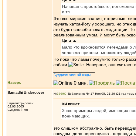
Цитата:
Начиная с простейшего, положение 
и тп
Это все мирские знания, вторичные, ли
изучать хатха-йогу у хорошего, но отнюд
это будет способствовать медитации. То
реализованным умом. И могут быть освое
Цитата:
мало кто вдохновится легендами о 
человека приносит множеству людей
Но пока что ламы почеум-то только рас
собаки
. Наверное, они считают
_________________
Буддизм чистой воды
Наверх
Samadhi Undercover
№
7569
Добавлено: Чт 17 Ноя 05, 21:20 (21 год тому 
Зарегистрирован:
КИ пишет:
02.03.2005
Суждений: 98
Знаю примеры людей, имеющих пост
понимающих.
это слишком абстрактно. быть переводч
сосудом. дело переводчика - переводить