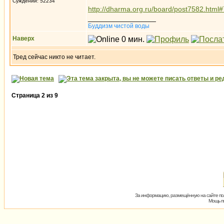
Суждений: 52234
http://dharma.org.ru/board/post7582.html
_________________
Буддизм чистой воды
Наверх
Тред сейчас никто не читает.
Страница
2
из
9
За информацию, размещённую на сайте пол
Мощь пх