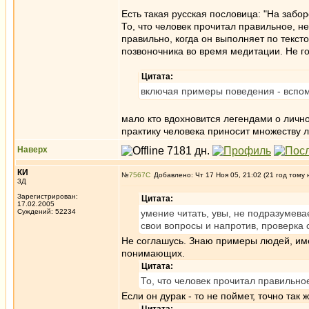
Есть такая русская пословица: "На забо
То, что человек прочитал правильное, не
правильно, когда он выполняет по текст
позвоночника во время медитации. Не го
Цитата:
включая примеры поведения - вспом
мало кто вдохновится легендами о личн
практику человека приносит множеству 
Наверх
КИ
№
7567
Добавлено: Чт 17 Ноя 05, 21:02 (21 год тому 
3Д
Зарегистрирован:
Цитата:
17.02.2005
Суждений: 52234
умение читать, увы, не подразумева
свои вопросы и напротив, проверка
Не соглашусь. Знаю примеры людей, им
понимающих.
Цитата:
То, что человек прочитал правильное
Если он дурак - то не поймет, точно так 