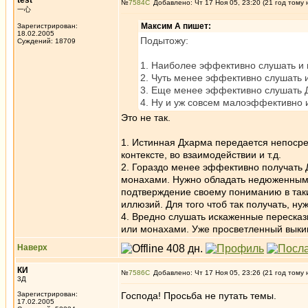
test
№
7584
Добавлено: Чт 17 Ноя 05, 23:20 (21 год тому 
一心
Максим А пишет:
Зарегистрирован:
18.02.2005
Подытожу:
Суждений: 18709
1. Наиболее эффективно слушать и 
2. Чуть менее эффективно слушать 
3. Еще менее эффективно слушать Д
4. Ну и уж совсем малоэффективно и
Это не так.
1. Истинная Дхарма передается непосред
контексте, во взаимодействии и т.д.
2. Гораздо менее эффективно получать Д
монахами. Нужно обладать недюженными
подтверждение своему пониманию в таки
иллюзий. Для того чтоб так получать, ну
4. Вредно слушать искаженные пересказ
или монахами. Уже просветленный выкин
Наверх
КИ
№
7586
Добавлено: Чт 17 Ноя 05, 23:26 (21 год тому 
3Д
Зарегистрирован:
Господа! Просьба не путать темы.
17.02.2005