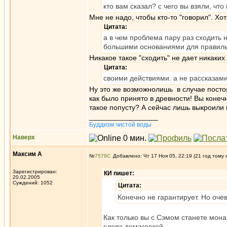
кто вам сказал? с чего вы взяли, чт
Мне не надо, чтобы кто-то "говорил". Х
Цитата:
а в чем проблема пару раз сходить н
большими основаниями для правильн
Никакое такое "сходить" не дает никаки
Цитата:
своими действиями. а не рассказами
Ну это же возможнолишь в случае постоя
как было принято в древности! Вы конечн
такое попусту? А сейчас лишь выкроили 
_________________
Буддизм чистой воды
Наверх
Максим А
№
7579
Добавлено: Чт 17 Ноя 05, 22:19 (21 год тому 
Зарегистрирован:
КИ пишет:
20.02.2005
Суждений: 1052
Цитата:
Конечно не гарантирует. Но оче
Как только вы с Сэмом станете мона
слова демагогией .