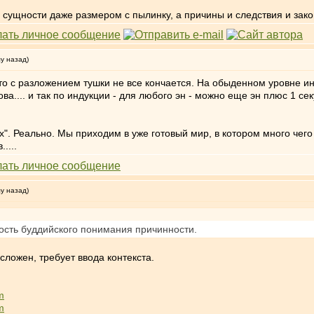
ой сущности даже размером с пылинку, а причины и следствия и за
му назад)
о с разложением тушки не все кончается. На обыденном уровне инд
ова.... и так по индукции - для любого эн - можно еще эн плюс 1 се
х". Реально. Мы приходим в уже готовый мир, в котором много чего уже
....
му назад)
ность буддийского понимания причинности.
сложен, требует ввода контекста.
m
m