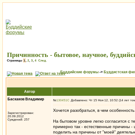
Причинность - бытовое, научное, буддий
Страницы
1
,
2
,
3
,
4
След.
Буддийские форумы
->
Буддистская фи
Автор
Баскаков Владимир
№
130451
Добавлено: Чт 15 Ноя 12, 10:52 (14 лет то
Хочется разобраться, в чем особенност
Зарегистрирован:
20.09.2012
Суждений: 257
На бытовом уровне легко согласится с 
примерно так - естественные причины -
поделить на причины от "моей" деятельн