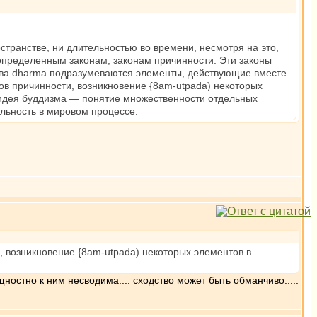
транстве, ни длительностью во времени, несмотря на это,
ы определенным законам, законам причинности. Эти законы
ова dharma подразумеваются элементы, действующие вместе
ов причинности, возникновение {8am-utpada) некоторых
я идея буддизма — понятие множественности отдельных
льность в мировом процессе.
, возникновение {8am-utpada) некоторых элементов в
ностно к ним несводима.... сходство может быть обманчиво.....