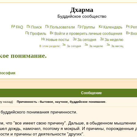
Дхарма
Буддийское сообщество
FAQ
Поиск
Пользователи
Группы
Календарь
Peг
Профиль
Войти и проверить личные сообщения
Вхo
Новые посты
За сегодня
За неделю
В этом разделе:
За сегодня
За неделю
За месяц
ское понимание.
лософия
Сообщение
му назад)
Причинность - бытовое, научное, буддийское понимание.
ь буддийского понимания причинности.
тем, что "все имеет свою причину". Дальше, в обыденном мышлении
 шел дождь, намочил, поэтому я мокрый. И причины, порожденные
ости и причины от деятельности "других".