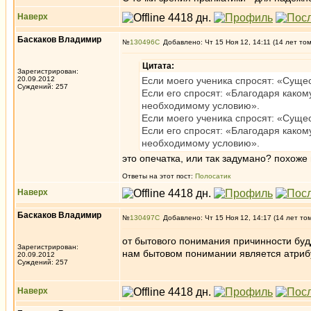
Наверх
Баскаков Владимир
№
130496
Добавлено: Чт 15 Ноя 12, 14:11 (14 лет то
Цитата:
Зарегистрирован:
20.09.2012
Если моего ученика спросят: «Суще
Суждений: 257
Если его спросят: «Благодаря како
необходимому условию».
Если моего ученика спросят: «Сущес
Если его спросят: «Благодаря каком
необходимому условию».
это опечатка, или так задумано? похоже
Ответы на этот пост:
Полосатик
Наверх
Баскаков Владимир
№
130497
Добавлено: Чт 15 Ноя 12, 14:17 (14 лет то
от бытового понимания причинности буд
Зарегистрирован:
нам бытовом понимании является атрибут
20.09.2012
Суждений: 257
Наверх