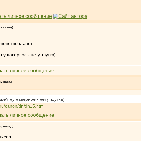
му назад)
епонятно станет.
 ну наверное - нету. шутка)
му назад)
още? ну наверное - нету. шутка)
.ru/canon/dn/dn15.htm
му назад)
писал: