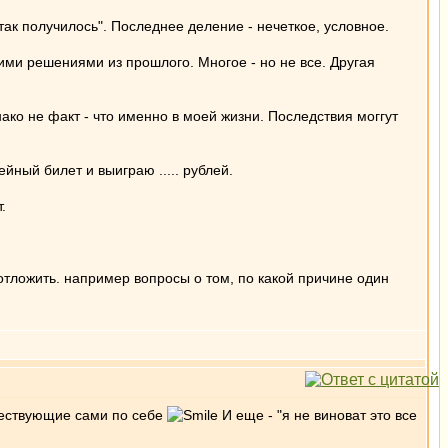
так получилось". Последнее деление - нечеткое, условное.
ими решениями из прошлого. Многое - но не все. Другая
ко не факт - что именно в моей жизни. Последствия моггут
ный билет и выиграю ..... рублей.
.
отложить. например вопросы о том, по какой причине один
уществующие сами по себе
И еще - "я не виноват это все