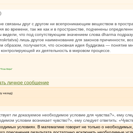
)
е связаны друг с другом ни всепроникающим веществом в простран
ия во времени, так же как и в пространстве, подчинены определе
ы видели, что под сопутствующим значением слова dharma подраз
mskrtatva) лишь другое наименование для законов причинности, в
аким образом, получается, что основная идея буддизма — понятие 
, контролирующей их деятельность в мировом процессе.
"Роза Мира"
му назад)
твует ли доказуемое необходимое условие для чувства?», ему след
одимом условии возникает чувство?», ему следует ответить: «Чувст
ходимых условиях. В математике говорит не только о необходимых,
ого пресечения результата достаточно исключить необходимые услов