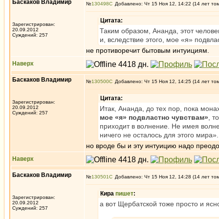
Баскаков Владимир
№
130498
Добавлено: Чт 15 Ноя 12, 14:22 (14 лет то
Цитата:
Зарегистрирован:
20.09.2012
Таким образом, Ананда, этот человек
Суждений: 257
и, вследствие этого, мое «я» подвла
не противоречит бытовым интуициям.
Наверх
Баскаков Владимир
№
130500
Добавлено: Чт 15 Ноя 12, 14:25 (14 лет то
Цитата:
Зарегистрирован:
20.09.2012
Итак, Ананда, до тех пор, пока мона
Суждений: 257
мое «я» подвластно чувствам»
, т
приходит в волнение. Не имея волне
ничего не осталось для этого мира».
но вроде бы и эту интуицию надо преодоле
Наверх
Баскаков Владимир
№
130501
Добавлено: Чт 15 Ноя 12, 14:28 (14 лет то
Кира
пишет
:
Зарегистрирован:
20.09.2012
а вот Щербатской тоже просто и ясн
Суждений: 257