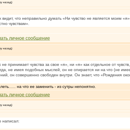
му назад)
 видит, что неправильно думать «Ни чувство не является моим «я»,
стно чувствам».
му назад)
х не принимает чувства за свое «я», ни «я» как отдельное от чувств
огда, не имея подобных мыслей, он не опирается ни на что (не име
ний, он совершенно свободен внутри. Он знает, что «Рождения око
ть...... на что ее заменить - из сутры непонятно.
му назад)
о написал: