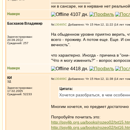
_________________
ни в сансаре, ни в нирване нет реальн
Наверх
Баскаков Владимир
№
130465
Добавлено: Чт 15 Ноя 12, 11:22 (14 лет то
На обыденном уровне приятно верить, чт
Зарегистрирован:
всего - проживу. А потом еще. Еще. И сн
20.09.2012
Суждений: 257
вечность".
что характерно. Иногда - причина в "они-
"Что я могу изменить?" - вопрос вопросов.
Наверх
КИ
№
130469
Добавлено: Чт 15 Ноя 12, 11:38 (14 лет то
3Д
Зарегистрирован:
Цитата:
17.02.2005
Суждений: 52233
Хочется разобраться, в чем особен
Многим хочется, но предмет достаточно 
Попробуйте почитать это:
http://psylib.org.ua/books/rozeo02/txt15.ht
http://psylib.org.ua/books/rozeo02/txt16.ht