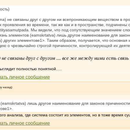
ость)
a) не связаны друг с другом ни всепроникающим веществом в прос
их проявления во времени, так же как и в пространстве, подчинен
ityasamutpada. Мы видели, что под сопутствующим значением сл
изнь элементов (eamskrtatva) лишь другое наименование для закон
a) других элементове1>. Таким образом, получается, что основна
дею о чрезвычайно строгой причинности, контролирующей их деяте
е связаны друг с другом .... все же между ними есть связь
ыглядит полностью понятной.....
му назад)
(eamskrtatva) лишь другое наименование для законов причинности
тове1>.
го анализа, где система состоит из элементов, но в тоже время сущ