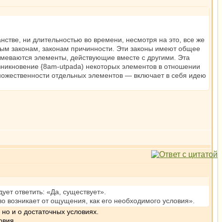
стве, ни длительностью во времени, несмотря на это, все же
нным законам, законам причинности. Эти законы имеют общее
умеваются элементы, действующие вместе с другими. Эта
озникновение {8am-utpada) некоторых элементов в отношении
множественности отдельных элементов — включает в себя идею
ует ответить: «Да, существует».
во возникает от ощущения, как его необходимого условия».
 но и о достаточных условиях.
ия.....