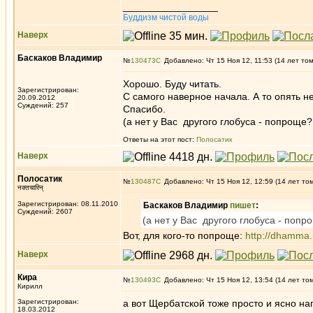
_________________
Буддизм чистой воды
Наверх
Баскаков Владимир
№
130473
Добавлено: Чт 15 Ноя 12, 11:53 (14 лет то
Хорошо. Буду читать.
Зарегистрирован:
С самого наверное начала. А то опять н
20.09.2012
Суждений: 257
Спасибо.
(а нет у Вас другого глобуса - попроще?
Ответы на этот пост:
Полосатик
Наверх
Полосатик
№
130487
Добавлено: Чт 15 Ноя 12, 12:59 (14 лет то
नक्तचारिन्
Зарегистрирован: 08.11.2010
Баскаков Владимир
пишет
:
Суждений: 2607
(а нет у Вас другого глобуса - попр
Вот, для кого-то попроще:
http://dhamma
Наверх
Кира
№
130493
Добавлено: Чт 15 Ноя 12, 13:54 (14 лет то
Кирилл
Зарегистрирован:
а вот Щербатской тоже просто и ясно на
18.03.2012