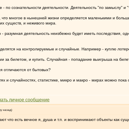
е - по сознательности деятельности. Деятельность "по замыслу" и "
о, что многое в нынешней жизни определяется маленькими и больш
их существ, и неживого мира.
- разумная деятельность неизбежно будет иметь последствия, одна
делятся на контролируемые и случайные. Например - куплю лотерей
ми за билетом, и купить. Случайная - попадание выигрыша на билет
ия отличаются от бытовых?
х и случайностях, статистике, микро и макро - мирах можно пока 
му назад)
ют что есть вечное я, душа и т.п. и воспринимают объекты как с