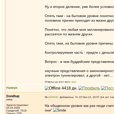
Ну и второе деление, уже более условно
Опять таки - на бытовом уровне понятн
половина причин приходит из жизни друг
Понятно, что любая моя запланированно 
рассеятся по жизням других.
Опять таки, на бытовом уровне причины 
Контролируемая часть - придти с деньга
Вопрос - в чем буддийские представлен
научные представления о закономерностя
электрон туннелировал, а другой - нет....
Ответы на этот пост:
test
Наверх
Dondhup
№
130453
Добавлено: Чт 15 Ноя 12, 10:57 (14 лет то
умер
Зарегистрирован:
На обыденном уровне как раз люди счита
05.04.2005
они"
Суждений: 7519
Откуда: СПб