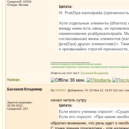
Суждений: 11534
Откуда: Москва
Цитата:
IX. PratZtya-eamutpada (причинность
Хотя отдельные элементы [dharma) н
между ними есть связь; их проявлен
наименование pratityasamutpada. М
согласованная жизнь элементов (ea
[ргаtZtya) других элементове1>. Т
о чрезвычайно строгой причинности
_________________
новичок на форуме, прочитавший несколько книжек
и доверяющий сведениям, изложенным в метафизическом трактате Д.Андреева 
Ответы на этот пост:
Баскаков Владимир
Наверх
Баскаков Владимир
№
130495
Добавлено: Чт 15 Ноя 12, 14:07 (14 лет то
начал читать сутру.
Зарегистрирован:
Цитата:
20.09.2012
Суждений: 257
Если моего ученика спросят: «Сущес
Если его спросят: «При каком необх
обратил внимание, что речь идет о необ
С точки зрения прагматики - для надежн