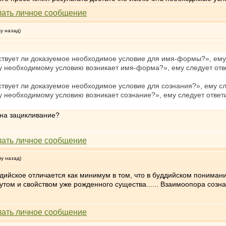
му назад)
ствует ли доказуемое необходимое условие для имя-формы?», ему с
му необходимому условию возникает имя-форма?», ему следует отв
твует ли доказуемое необходимое условие для сознания?», ему сле
у необходимому условию возникает сознание?», ему следует ответ
 на зацикливание?
му назад)
дийское отличается как минимум в том, что в буддийском понимани
ом и свойством уже рожденного существа...... Взаимоопора сознан