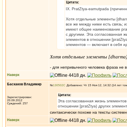
Цитата:
IX. PratZtya-eamutpada (причинн
Хотя отдельные элементы [dharm
все же между ними есть связь; 
имеют общее наименование prat
с другими. Эта согласованная ж
элементов в отношении [ргаtZty
элементов — включает в себя и
Хотя отдельные элементы [dharma) н
- для непривычного человека фраза не в
Наверх
Баскаков Владимир
№
130502
Добавлено: Чт 15 Ноя 12, 14:32 (14 лет то
Цитата:
Зарегистрирован:
20.09.2012
Эта согласованная жизнь элементов 
Суждений: 257
отношении [ргаtZtya) других элемен
синтаксически похоже на тексты системно
Наверх