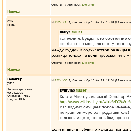
Ответы на этот пост:
Dondhup
Наверх
сэи
№
122436
Добавлено: Ср 15 Авг 12, 16:10 (14 лет то
Гость
Фикус
пишет
:
так
если ж будда -это состояние 
это было. по мне, так оно тут есть. 
между буддой и бодхисаттвой разницы в 
разница только - в цели пребывания в м
Ответы на этот пост:
Dondhup
Наверх
Dondhup
№
122440
Добавлено: Ср 15 Авг 12, 17:54 (14 лет то
умер
Зарегистрирован:
Кунг Лао
пишет
:
05.04.2005
Суждений: 7519
Кстати Многоуважаемый Dondhup Рин
Откуда: СПб
http://www.wikireality.ru/wiki
Вас видимо смущает любое мнение, 
по крайней мере ее представитель).
только и ищете, что ошибки, просчеты
Если индивид публично излагает концеп