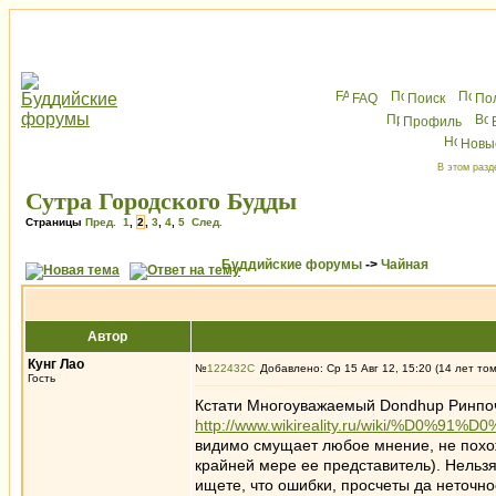
FAQ
Поиск
По
Профиль
Новы
В этом разд
Сутра Городского Будды
Страницы
Пред.
1
,
2
,
3
,
4
,
5
След.
Буддийские форумы
->
Чайная
Автор
Кунг Лао
№
122432
Добавлено: Ср 15 Авг 12, 15:20 (14 лет то
Гость
Кстати Многоуважаемый Dondhup Ринпоче
http://www.wikireality.ru/wiki/%D
видимо смущает любое мнение, не похож
крайней мере ее представитель). Нельз
ищете, что ошибки, просчеты да неточност