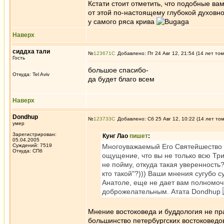
Кстати стоит отметить, что подобные в
от этой по-настоящему глубокой духовно
у самого ряса крива
Наверх
сиддха тали
№
123671
Добавлено: Пт 24 Авг 12, 21:54 (14 лет том
Гость
большое спасибо-
Откуда: Tel Aviv
да будет благо всем
Наверх
Dondhup
№
123733
Добавлено: Сб 25 Авг 12, 10:22 (14 лет то
умер
Зарегистрирован:
Кунг Лао
пишет
:
05.04.2005
Суждений: 7519
Многоуважаемый Его Святейшество D
Откуда: СПб
ощущение, что вы не только всю Три
не пойму, откуда такая уверенность
кто такой"?))) Ваши мнения сугубо с
Анатоле, еще не дает вам полномочи
доброжелательным. Атата Dondhup
Мнение востоковеда и буддология не пр
большинство петербургских востоковедо