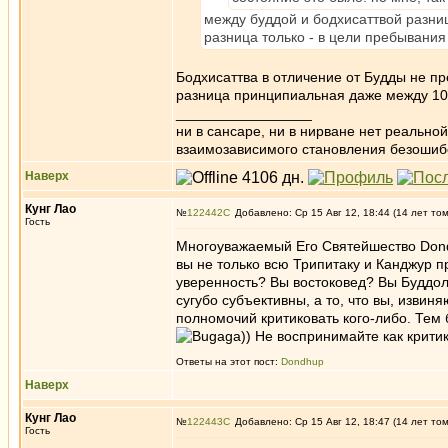
между буддой и бодхисаттвой разниц
разница только - в цели пребывания
Бодхисаттва в отличение от Будды не п
разница принципиальная даже между 10
_________________
ни в сансаре, ни в нирване нет реально
взаимозависимого становления безоши
Наверх
Кунг Лао
№
122442
Добавлено: Ср 15 Авг 12, 18:44 (14 лет то
Гость
Многоуважаемый Его Святейшество Dondh
вы не только всю Трипитаку и Канджур п
уверенность? Вы востоковед? Вы Буддол
сугубо субъективны, а то, что вы, изви
полномочий критиковать кого-либо. Тем
)) Не воспринимайте как крити
Ответы на этот пост:
Dondhup
Наверх
Кунг Лао
№
122443
Добавлено: Ср 15 Авг 12, 18:47 (14 лет то
Гость