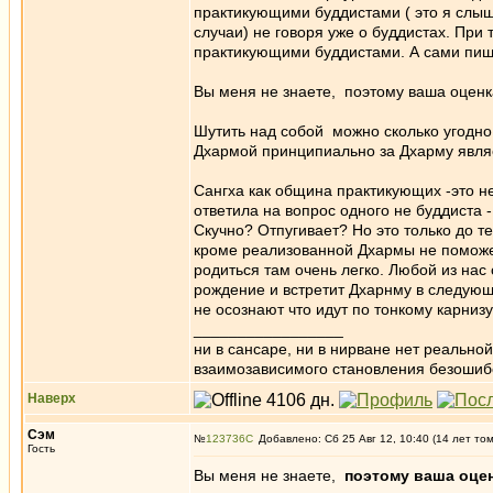
практикующими буддистами ( это я слыша
случаи) не говоря уже о буддистах. При
практикующими буддистами. А сами пишу
Вы меня не знаете, поэтому ваша оценк
Шутить над собой можно сколько угодно
Дхармой принципиально за Дхарму явл
Сангха как община практикующих -это не
ответила на вопрос одного не буддиста 
Скучно? Отпугивает? Но это только до т
кроме реализованной Дхармы не поможет
родиться там очень легко. Любой из на
рождение и встретит Дхарнму в следую
не осознают что идут по тонкому карни
_________________
ни в сансаре, ни в нирване нет реально
взаимозависимого становления безоши
Наверх
Сэм
№
123736
Добавлено: Сб 25 Авг 12, 10:40 (14 лет то
Гость
Вы меня не знаете,
поэтому ваша оце