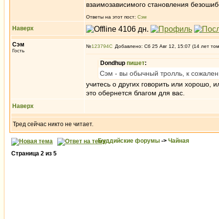
взаимозависимого становления безоши
Ответы на этот пост:
Сэм
Наверх
Сэм
№
123794
Добавлено: Сб 25 Авг 12, 15:07 (14 лет то
Гость
Dondhup
пишет
:
Сэм - вы обычный тролль, к сожале
учитесь о других говорить или хорошо, и
это обернется благом для вас.
Наверх
Тред сейчас никто не читает.
Буддийские форумы
->
Чайная
Страница
2
из
5