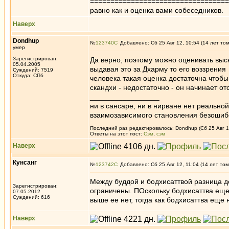
==================================
равно как и оценка вами собеседников.
Наверх
Dondhup
№
123740
Добавлено: Сб 25 Авг 12, 10:54 (14 лет то
умер
Зарегистрирован:
Да верно, поэтому можно оценивать выс
05.04.2005
выдавая это за Дхарму то его воззрения
Суждений: 7519
Откуда: СПб
человека такая оценка достаточна чтобы 
скандхи - недостаточно - он начинает от
_________________
ни в сансаре, ни в нирване нет реально
взаимозависимого становления безоши
Последний раз редактировалось: Dondhup (Сб 25 Авг 12
Ответы на этот пост:
Сэм
,
сэм
Наверх
Кунсанг
№
123742
Добавлено: Сб 25 Авг 12, 11:04 (14 лет том
Между буддой и бодхисаттвой разница д
Зарегистрирован:
ограничены. ПОскольку бодхисаттва еще
07.05.2012
Суждений: 616
выше ее нет, тогда как бодхисаттва еще 
Наверх