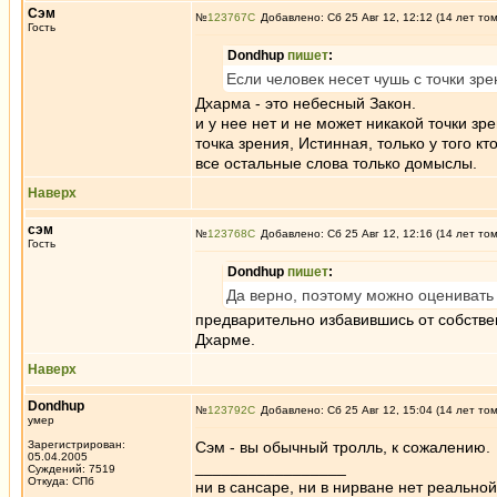
Сэм
№
123767
Добавлено: Сб 25 Авг 12, 12:12 (14 лет то
Гость
Dondhup
пишет
:
Если человек несет чушь с точки зр
Дхарма - это небесный Закон.
и у нее нет и не может никакой точки зре
точка зрения, Истинная, только у того кт
все остальные слова только домыслы.
Наверх
сэм
№
123768
Добавлено: Сб 25 Авг 12, 12:16 (14 лет то
Гость
Dondhup
пишет
:
Да верно, поэтому можно оцениват
предварительно избавившись от собствен
Дхарме.
Наверх
Dondhup
№
123792
Добавлено: Сб 25 Авг 12, 15:04 (14 лет то
умер
Зарегистрирован:
Сэм - вы обычный тролль, к сожалению.
05.04.2005
_________________
Суждений: 7519
Откуда: СПб
ни в сансаре, ни в нирване нет реально