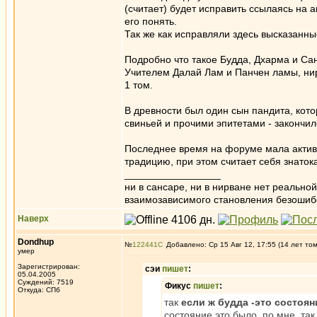
(считает) будет исправить ссылаясь на 
его понять.
Так же как исправляли здесь высказанн
Подробно что такое Будда, Дхарма и Сан
Учителем Далай Лам и Панчен ламы, 
1 том.
В древности был один сын пандита, кот
свиньей и прочими эпитетами - закончил
Последнее время на форуме мала активн
традицию, при этом считает себя знатока
_________________
ни в сансаре, ни в нирване нет реально
взаимозависимого становления безоши
Наверх
Dondhup
№
122441
Добавлено: Ср 15 Авг 12, 17:55 (14 лет то
умер
Зарегистрирован:
сэи
пишет
:
05.04.2005
Суждений: 7519
Фикус
пишет
:
Откуда: СПб
так
если ж будда -это состоян
состояние это было. по мне, так 