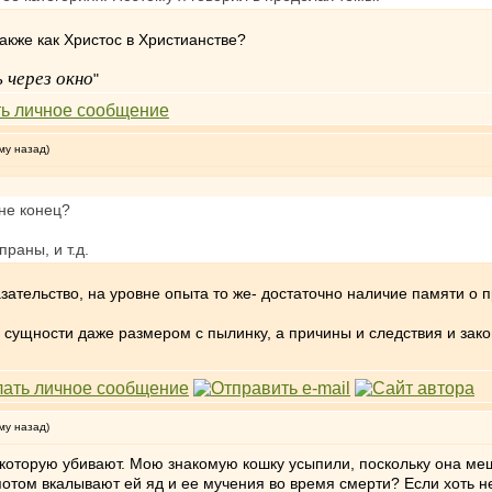
акже как Христос в Христианстве?
 через окно
"
му назад)
о не конец?
раны, и т.д.
азательство, на уровне опыта то же- достаточно наличие памяти о 
ой сущности даже размером с пылинку, а причины и следствия и за
му назад)
 которую убивают. Мою знакомую кошку усыпили, поскольку она м
ь, потом вкалывают ей яд и ее мучения во время смерти? Если хоть 