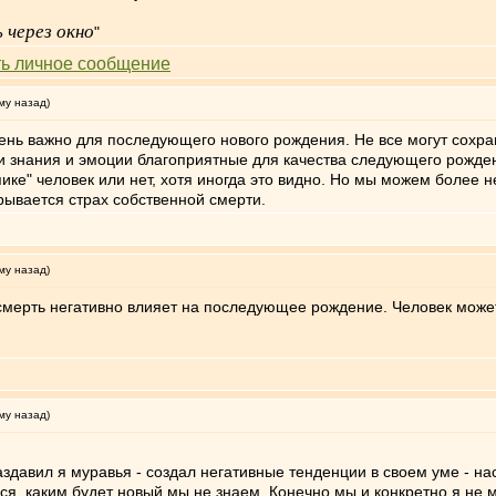
 через окно
"
му назад)
ень важно для последующего нового рождения. Не все могут сохран
вои знания и эмоции благоприятные для качества следующего рожде
ике" человек или нет, хотя иногда это видно. Но мы можем более н
рывается страх собственной смерти.
му назад)
смерть негативно влияет на последующее рождение. Человек может
му назад)
здавил я муравья - создал негативные тенденции в своем уме - нас
ся, каким будет новый мы не знаем. Конечно мы и конкретно я не 