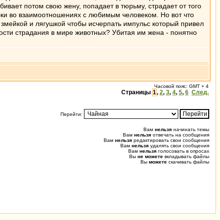
бивает потом свою жену, попадает в тюрьму, страдает от того
бки во взаимоотношениях с любимым человеком. Но вот что
 змейкой и лягушкой чтобы исчерпать импульс который привел
ости страдания в мире животных? Убитая им жена - понятно
Часовой пояс: GMT + 4
Страницы
1
,
2
,
3
,
4
,
5
,
6
След.
Перейти:
Вам
нельзя
начинать темы
Вам
нельзя
отвечать на сообщения
Вам
нельзя
редактировать свои сообщения
Вам
нельзя
удалять свои сообщения
Вам
нельзя
голосовать в опросах
Вы
не можете
вкладывать файлы
Вы
можете
скачивать файлы
0.032 (0.599) u0.012 s0.001, 18 0.020 [262/0]