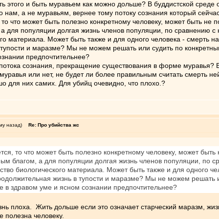
ь этого и быть муравьем как можно дольше? В буддистской среде од
о нам, а не муравьям, вернее тому потоку сознания который сейча
 то что может быть полезно конкретному человеку, может быть не п
 а для популяции долгая жизнь членов популяции, по сравнению 
го материала. Может быть также и для одного человека - смерть на 
упости и маразме? Мы не можем решать или судить по конкретным 
сознании предпочтительнее?
х потока сознания, прекращение существования в форме муравья?
уравья или нет, не будет ли более правильным считать смерть н
шо для них самих. Для убийц очевидно, что плохо.?
му назад)
Re: Про убийства жс
тся, то что может быть полезно конкретному человеку, может быть 
ным благом, а для популяции долгая жизнь членов популяции, по 
ство биологического материала. Может быть также и для одного чел
одолжительная жизнь в тупости и маразме? Мы не можем решать 
ике в здравом уме и ясном сознании предпочтительнее?
знь плоха. Жить дольше если это означает старческий маразм, жизн
е полезна человеку.