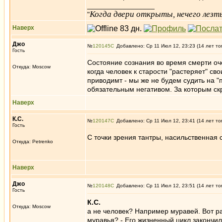
_________________
Когда двери открыты, нечего лезть
"
Наверх
Джо
№
120145
Добавлено: Ср 11 Июл 12, 23:23 (14 лет то
Гость
Состояние сознания во время смерти оч
Откуда: Moscow
когда человек к старости "растеряет" с
приводимт - мы же не будем судить на "п
обязательным негативом. За которым ск
Наверх
К.С.
№
120147
Добавлено: Ср 11 Июл 12, 23:41 (14 лет то
Гость
С точки зрения тантры, насильственная 
Откуда: Petrenko
Наверх
Джо
№
120148
Добавлено: Ср 11 Июл 12, 23:51 (14 лет то
Гость
К.С.
Откуда: Moscow
а не человек? Например муравей. Вот ра
муравья? - Его жизненный цикл закончил