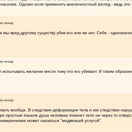
 насилие. Однако если применять внеличностный взгляд - ведь это 
му назад)
и мы вред другому существу убив его или же нет. Себе - однозначн
му назад)
 испытывать желание мести тому кто его убивает. И таким образом
му назад)
смерть вообще. В следствии деформации тела и как следствие на
ря простым языком душа человека покинет тело не через то отверс
 намерениями может оказаться "медвежьей услугой".