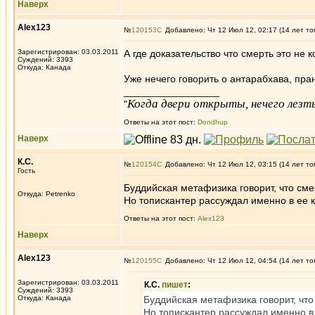
Наверх
Alex123
№
120153
Добавлено: Чт 12 Июл 12, 02:17 (14 лет то
Зарегистрирован: 03.03.2011
А где доказательство что смерть это не
Суждений: 3393
Откуда: Канада
Уже нечего говорить о антарабхава, праны
_________________
Когда двери открыты, нечего лезть
"
Ответы на этот пост:
Dondhup
Наверх
К.С.
№
120154
Добавлено: Чт 12 Июл 12, 03:15 (14 лет то
Гость
Буддийская метафизика говорит, что смер
Откуда: Petrenko
Но топискантер рассуждал именно в ее к
Ответы на этот пост:
Alex123
Наверх
Alex123
№
120155
Добавлено: Чт 12 Июл 12, 04:54 (14 лет то
Зарегистрирован: 03.03.2011
К.С.
пишет
:
Суждений: 3393
Откуда: Канада
Буддийская метафизика говорит, что 
Но топискантер рассуждал именно в 