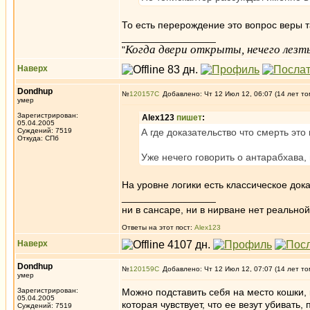
То есть перерождение это вопрос веры т
_________________
Когда двери открыты, нечего лезть
"
Наверх
Dondhup
№
120157
Добавлено: Чт 12 Июл 12, 06:07 (14 лет то
умер
Зарегистрирован:
Alex123
пишет
:
05.04.2005
Суждений: 7519
А где доказательство что смерть эт
Откуда: СПб
Уже нечего говорить о антарабхава, п
На уровне логики есть классическое док
_________________
ни в сансаре, ни в нирване нет реальн
Ответы на этот пост:
Alex123
Наверх
Dondhup
№
120159
Добавлено: Чт 12 Июл 12, 07:07 (14 лет то
умер
Зарегистрирован:
Можно подставить себя на место кошки,
05.04.2005
которая чувствует, что ее везут убиват
Суждений: 7519