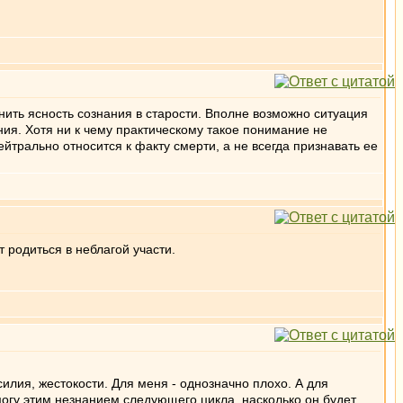
ить ясность сознания в старости. Вполне возможно ситуация
ния. Хотя ни к чему практическому такое понимание не
ейтрально относится к факту смерти, а не всегда признавать ее
 родиться в неблагой участи.
илия, жестокости. Для меня - однозначно плохо. А для
могу этим незнанием следующего цикла, насколько он будет