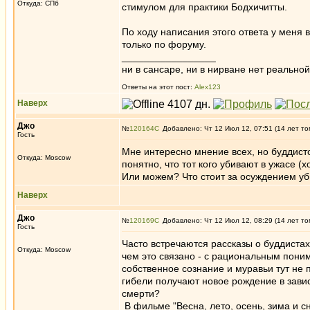
Откуда: СПб
стимулом для практики Бодхичитты.
По ходу написания этого ответа у меня 
только по форуму.
_________________
ни в сансаре, ни в нирване нет реальн
Ответы на этот пост:
Alex123
Наверх
Джо
№
120164
Добавлено: Чт 12 Июл 12, 07:51 (14 лет то
Гость
Мне интересно мнение всех, но буддисто
Откуда: Moscow
понятно, что тот кого убивают в ужасе (
Или можем? Что стоит за осуждением уби
Наверх
Джо
№
120169
Добавлено: Чт 12 Июл 12, 08:29 (14 лет то
Гость
Часто встречаются рассказы о буддиста
Откуда: Moscow
чем это связано - с рациональным пони
собственное сознание и муравьи тут не
гибели получают новое рождение в завис
смерти?
В фильме "Весна, лето, осень, зима и с