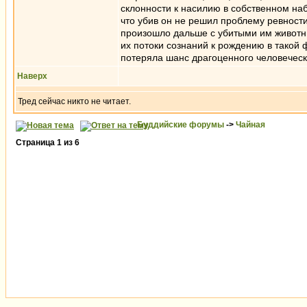
склонности к насилию в собственном наб
что убив он не решил проблему ревност
произошло дальше с убитыми им животны
их потоки сознаний к рождению в такой
потеряла шанс драгоценного человеческ
Наверх
Тред сейчас никто не читает.
Буддийские форумы
->
Чайная
Страница
1
из
6