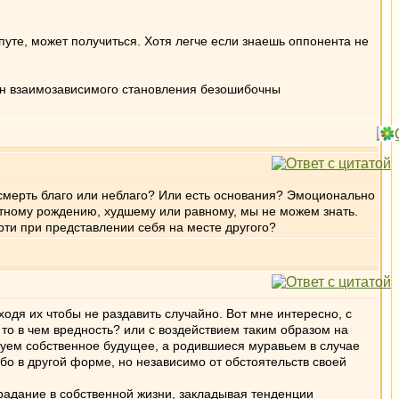
путе, может получиться. Хотя легче если знаешь оппонента не
кон взаимозависимого становления безошибочны
о смерть благо или неблаго? Или есть основания? Эмоционально
приятному рождению, худшему или равному, мы не можем знать.
рти при представлении себя на месте другого?
дя их чтобы не раздавить случайно. Вот мне интересно, с
то в чем вредность? или с воздействием таким образом на
ируем собственное будущее, а родившиеся муравьем в случае
бо в другой форме, но независимо от обстоятельств своей
традание в собственной жизни, закладывая тенденции