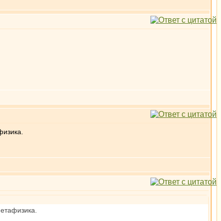
физика.
метафизика.