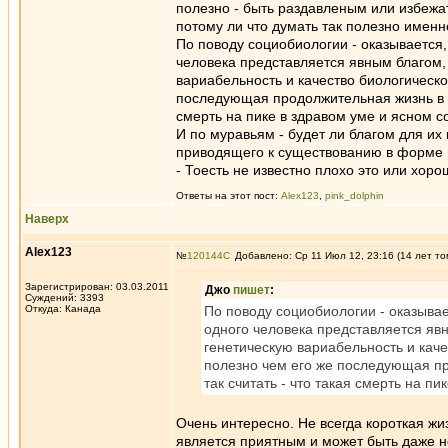
полезно - быть раздавленым или избежат
потому ли что думать так полезно именн
По поводу социобиологии - оказывается,
человека представляется явным благом,
вариабельность и качество биологическо
последующая продолжительная жизнь в т
смерть на пике в здравом уме и ясном 
И по муравьям - будет ли благом для и
приводящего к существованию в форме м
- Тоесть не известно плохо это или хоро
Ответы на этот пост:
Alex123
,
pink_dolphin
Наверх
Alex123
№
120144
Добавлено: Ср 11 Июл 12, 23:16 (14 лет то
Зарегистрирован: 03.03.2011
Джо
пишет
:
Суждений: 3393
Откуда: Канада
По поводу социобиологии - оказывае
одного человека представляется яв
генетическую вариабельность и каче
полезно чем его же последующая пр
так считать - что такая смерть на п
Очень интересно. Не всегда короткая жи
является приятным и может быть даже н