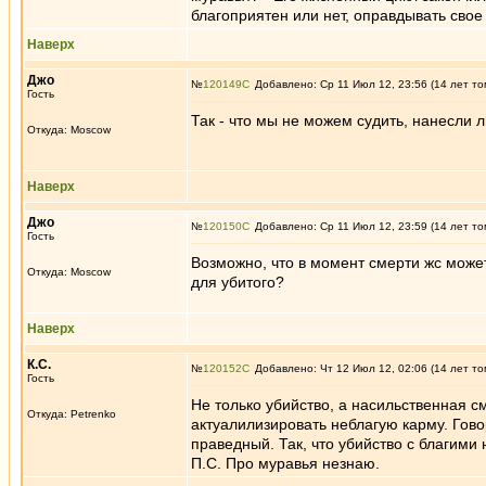
благоприятен или нет, оправдывать свое
Наверх
Джо
№
120149
Добавлено: Ср 11 Июл 12, 23:56 (14 лет то
Гость
Так - что мы не можем судить, нанесли л
Откуда: Moscow
Наверх
Джо
№
120150
Добавлено: Ср 11 Июл 12, 23:59 (14 лет то
Гость
Возможно, что в момент смерти жс может
Откуда: Moscow
для убитого?
Наверх
К.С.
№
120152
Добавлено: Чт 12 Июл 12, 02:06 (14 лет то
Гость
Не только убийство, а насильственная 
Откуда: Petrenko
актуалилизировать неблагую карму. Гово
праведный. Так, что убийство с благими
П.С. Про муравья незнаю.