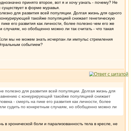
нозначно принято второе, вот я и хочу узнать - почему? Не
с существует в форме муравья.
олезно для развития всей популяции. Долгая жизнь для одного
с конкурирующей такойже популяцией снижает генетическую
пике его развития как личности, более полезно чем его же
случаям, но обобщенно можно ли так считать - что такая
 Если мы не можем знать исчерпан ли импульс стремления
ейтральным событием?
не полезно для развития всей популяции. Долгая жизнь для
сравнению с конкурирующей такойже популяцией снижает
овека - смерть на пике его развития как личности, более
или судить по конкретным случаям, но обобщенно можно ли
ь в хронической боли и парализованность тела в кресле, не