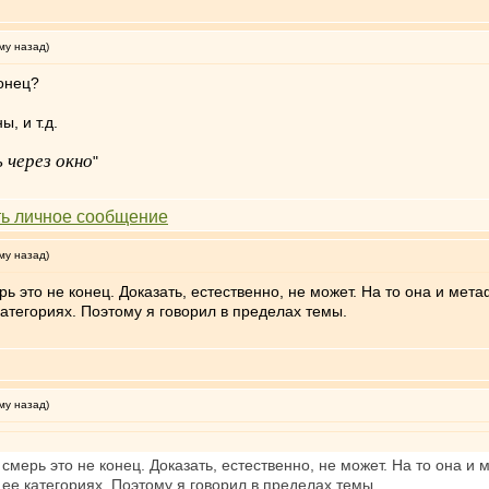
му назад)
 конец?
, и т.д.
 через окно
"
му назад)
ь это не конец. Доказать, естественно, не может. На то она и мета
атегориях. Поэтому я говорил в пределах темы.
му назад)
смерь это не конец. Доказать, естественно, не может. На то она и 
ее категориях. Поэтому я говорил в пределах темы.