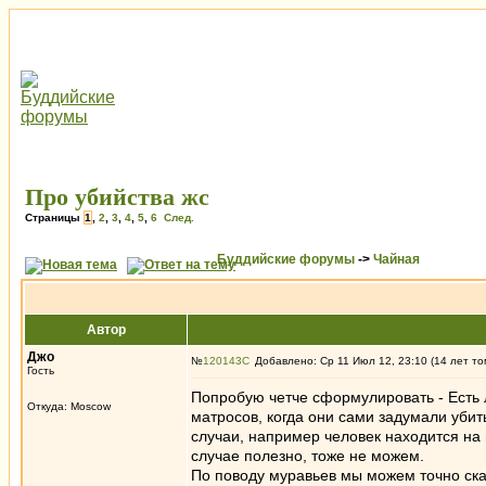
Про убийства жс
Страницы
1
,
2
,
3
,
4
,
5
,
6
След.
Буддийские форумы
->
Чайная
Автор
Джо
№
120143
Добавлено: Ср 11 Июл 12, 23:10 (14 лет то
Гость
Попробую четче сформулировать - Есть л
Откуда: Moscow
матросов, когда они сами задумали убит
случаи, например человек находится на 
случае полезно, тоже не можем.
По поводу муравьев мы можем точно сказ