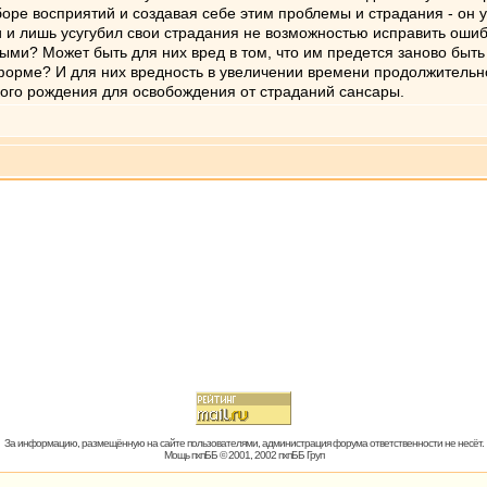
оре восприятий и создавая себе этим проблемы и страдания - он у
и и лишь усугубил свои страдания не возможностью исправить оши
ми? Может быть для них вред в том, что им предется заново быть
 форме? И для них вредность в увеличении времени продолжительн
ого рождения для освобождения от страданий сансары.
За информацию, размещённую на сайте пользователями, администрация форума ответственности не несёт.
Мощь пхпББ © 2001, 2002 пхпББ Груп