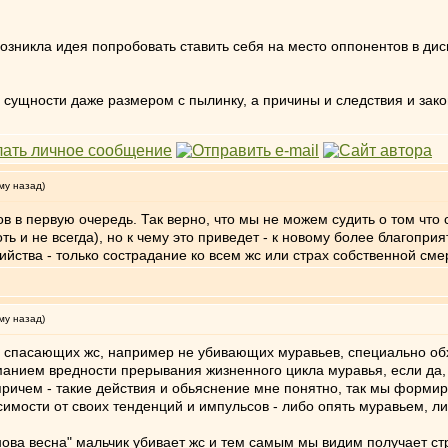
возникла идея попробовать ставить себя на место оппонентов в дис
ой сущности даже размером с пылинку, а причины и следствия и за
му назад)
в в первую очередь. Так верно, что мы не можем судить о том чт
хоть и не всегда), но к чему это приведет - к новому более благо
йства - только сострадание ко всем жс или страх собственной сме
му назад)
х спасающих жс, например не убивающих муравьев, специально обхо
манием вредности прерывания жизненного цикла муравья, если да, 
 причем - такие действия и обьяснение мне понятно, так мы форм
имости от своих тенденций и импульсов - либо опять муравьем, ли
нова весна" мальчик убивает жс и тем самым мы видим получает с