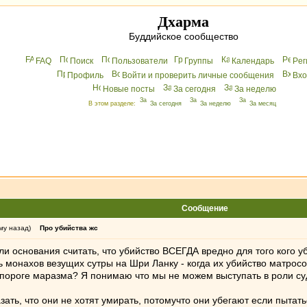
Дхарма
Буддийское сообщество
FAQ
Поиск
Пользователи
Группы
Календарь
Peг
Профиль
Войти и проверить личные сообщения
Вхo
Новые посты
За сегодня
За неделю
В этом разделе:
За сегодня
За неделю
За месяц
Сообщение
му назад)
Про убийства жс
и основания считать, что убийство ВСЕГДА вредно для того кого у
ь монахов везущих сутры на Шри Ланку - когда их убийство матрос
пороге маразма? Я понимаю что мы не можем выступать в роли судь
ать, что они не хотят умирать, потомучто они убегают если пытатьс