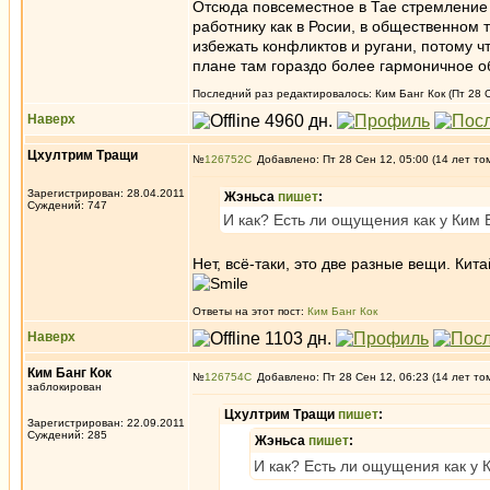
Отсюда повсеместное в Тае стремление
работнику как в Росии, в общественном т
избежать конфликтов и ругани, потому ч
плане там гораздо более гармоничное о
Последний раз редактировалось: Ким Банг Кок (Пт 28 С
Наверх
Цхултрим Тращи
№
126752
Добавлено: Пт 28 Сен 12, 05:00 (14 лет то
Зарегистрирован: 28.04.2011
Жэньса
пишет
:
Суждений: 747
И как? Есть ли ощущения как у Ким Б
Нет, всё-таки, это две разные вещи. Кит
Ответы на этот пост:
Ким Банг Кок
Наверх
Ким Банг Кок
№
126754
Добавлено: Пт 28 Сен 12, 06:23 (14 лет то
заблокирован
Цхултрим Тращи
пишет
:
Зарегистрирован: 22.09.2011
Суждений: 285
Жэньса
пишет
:
И как? Есть ли ощущения как у К