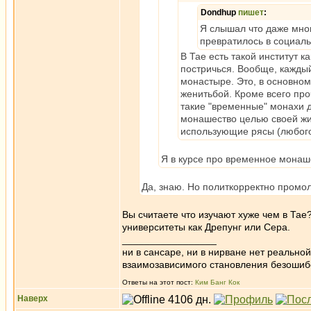
Dondhup
пишет
:
Я слышал что даже мно
превратилось в социаль
В Тае есть такой институт 
постричься. Вообще, каждый
монастыре. Это, в основном
женитьбой. Кроме всего проч
такие "временные" монахи д
монашество целью своей жи
использующие рясы (любого 
Я в курсе про временное монаше
Да, знаю. Но политкорректно промол
Вы считаете что изучают хуже чем в Тае
университеты как Дрепунг или Сера.
_________________
ни в сансаре, ни в нирване нет реально
взаимозависимого становления безоши
Ответы на этот пост:
Ким Банг Кок
Наверх