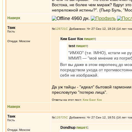
Востока, не более чем мираж? Вдруг эт
непреложной истины?". (Пьер Буль, "Мос
Наверх
Твик
№
126721
Добавлено: Чт 27 Сен 12, 18:24 (14 лет то
Гость
Ким Банг Кок
пишет
:
Откуда: Moscow
test
пишет
:
"ИМХО" (т.е. IMHO), кстати не р
ММИП — "моё мнение из погреб
Вот вы даже в этом европеец до мозг
посредством ухода от противостояния
себя не изображай.
Да уж тайцы - "идеал" бытовой гармонии 
пресловутую "потерю лица".
Ответы на этот пост:
Ким Банг Кок
Наверх
Твик
№
126725
Добавлено: Чт 27 Сен 12, 18:51 (14 лет то
Гость
Dondhup
пишет
:
Откуда: Moscow