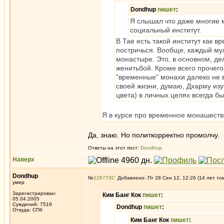
Dondhup
пишет
:
Я слышал что даже многие 
социальный институт.
В Тае есть такой институт как 
постричься. Вообще, каждый муж
монастыре. Это, в основном, де
женитьбой. Кроме всего прочего 
"временные" монахи далеко не 
своей жизни, думаю, Дхарму из
цвета) в личных целях всегда бы
Я в курсе про временное монашество
Да, знаю. Но политкорректно промолчу.
Ответы на этот пост:
Dondhup
Наверх
Dondhup
№
126773
Добавлено: Пт 28 Сен 12, 12:26 (14 лет то
умер
Зарегистрирован:
Ким Банг Кок
пишет
:
05.04.2005
Суждений: 7519
Dondhup
пишет
:
Откуда: СПб
Ким Банг Кок
пишет
: