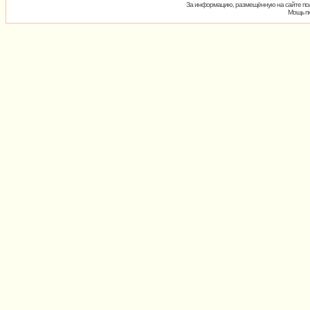
За информацию, размещённую на сайте пол
Мощь пх