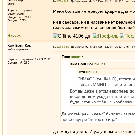
Dondhup
№
126746
Добавлено: Чт 27 Сен 12, 23:10 (14 лет то
умер
Зарегистрирован:
Меня больше интересует Дхарма для мон
05.04.2005
_________________
Суждений: 7519
Откуда: СПб
ни в сансаре, ни в нирване нет реально
взаимозависимого становления безоши
Наверх
Ким Банг Кок
№
126748
Добавлено: Пт 28 Сен 12, 04:09 (14 лет то
заблокирован
Твик
пишет
:
Зарегистрирован: 22.09.2011
Суждений: 285
Ким Банг Кок
пишет
:
test
пишет
:
"ИМХО" (т.е. IMHO), кстати 
писать ММИП — "моё мнение
Вот вы даже в этом европеец до 
посредством ухода от противосто
буддистов из себя не изображай
Да уж тайцы - "идеал" бытовой гармо
пресловутую "потерю лица".
Да, могут и убить. И услуги бытовых к