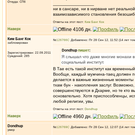
Откуда: СПб
_________________
ни в сансаре, ни в нирване нет реально
взаимозависимого становления безоши
Ответы на этот пост:
Ким Банг Кок
Наверх
Ким Банг Кок
№
126766
Добавлено: Пт 28 Сен 12, 11:52 (14 лет то
заблокирован
Dondhup
пишет
:
Зарегистрирован: 22.09.2011
Суждений: 285
Я слышал что даже многие монахи в
социальный институт.
В Тае есть такой институт как временны
Вообще, каждый мужчина-таец должен пож
делается в важные жизненные моменты -
тхам бун - накопления заслуг. Возможно
совершенствуются в Дхарме, но те кто 
основательно. Хотя приспособленцы, исп
любой религии, увы.
Ответы на этот пост:
Dondhup
Наверх
Dondhup
№
126769
Добавлено: Пт 28 Сен 12, 12:07 (14 лет то
умер