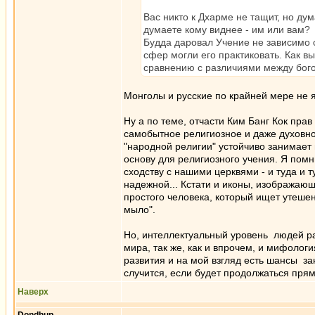
Вас никто к Дхарме не тащит, но дум
думаете кому виднее - им или вам?
Будда даровал Учение не зависимо 
сфер могли его практиковать. Как в
сравнению с различиями между бого
Монголы и русские по крайней мере не
Ну а по теме, отчасти Ким Банг Кок пра
самобытное религиозное и даже духовное
"народной религии" устойчиво занимает
основу для религиозного учения. Я пом
сходству с нашими церквями - и туда и
надежной... Кстати и иконы, изображаю
простого человека, который ищет утешен
мыло".
Но, интеллектуальный уровень людей ра
мира, так же, как и впрочем, и мифолог
развития и на мой взгляд есть шансы за
случится, если будет продолжаться пря
Наверх