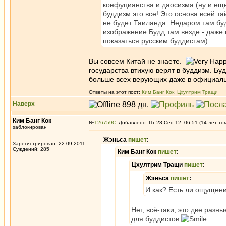
конфуцианства и даосизма (ну и ещ
буддизм это все! Это основа всей т
не будет Таиланда. Недаром там бу
изображение Будд там везде - даже 
показаться русским буддистам).
Вы совсем Китай не знаете.
государства втихую верят в буддизм. Буд
больше всех верующих даже в официал
Ответы на этот пост:
Ким Банг Кок
,
Цхултрим Тращи
Наверх
Ким Банг Кок
№
126759
Добавлено: Пт 28 Сен 12, 06:51 (14 лет то
заблокирован
Жэньса
пишет
:
Зарегистрирован: 22.09.2011
Суждений: 285
Ким Банг Кок
пишет
:
Цхултрим Тращи
пишет
:
Жэньса
пишет
:
И как? Есть ли ощущения
Нет, всё-таки, это две разн
для буддистов