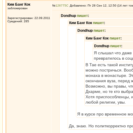
Ким Банг Кок
№
126775
Добавлено: Пт 28 Сен 12, 12:50 (14 лет то
заблокирован
Dondhup
пишет
:
Зарегистрирован: 22.09.2011
Суждений: 285
Ким Банг Кок
пишет
:
Dondhup
пишет
:
Ким Банг Кок
пишет
:
Dondhup
пишет
:
Я слышал что даже 
превратилось в соц
В Тае есть такой инсти
можно постричься. Вооб
монаха в монастыре. Эт
окончания вуза, перед ж
Возможно, вы правы, чт
Дхарме, но те кто выбр
Хотя приспособленцы, и
любой религии, увы.
Я в курсе про временное мо
Да, знаю. Но политкорректно пр