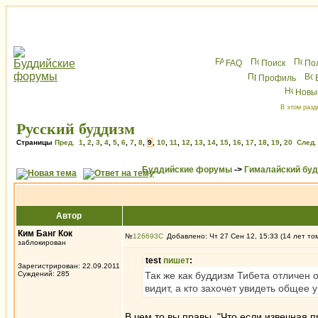
FAQ
Поиск
По
Профиль
Новы
В этом разд
Русский буддизм
Страницы
Пред.
1
,
2
,
3
,
4
,
5
,
6
,
7
,
8
,
9
,
10
,
11
,
12
,
13
,
14
,
15
,
16
,
17
,
18
,
19
,
20
След.
Буддийские форумы
->
Гималайский бу
Автор
Ким Банг Кок
№
126693
Добавлено: Чт 27 Сен 12, 15:33 (14 лет то
заблокирован
test
пишет
:
Зарегистрирован: 22.09.2011
Суждений: 285
Так же как буддизм Тибета отличен о
видит, а кто захочет увидеть общее у
В чем то вы правы. "Что если извечная 