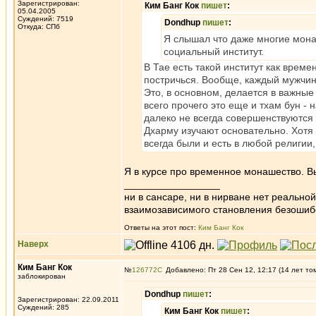
Зарегистрирован:
Ким Банг Кок
пишет
:
05.04.2005
Суждений: 7519
Dondhup
пишет
:
Откуда: СПб
Я слышал что даже многие мона
социальный институт.
В Тае есть такой институт как врем
постричься. Вообще, каждый мужчина
Это, в основном, делается в важны
всего прочего это еще и тхам бун - 
далеко не всегда совершенствуются 
Дхарму изучают основательно. Хотя
всегда были и есть в любой религии,
Я в курсе про временное монашество. Вы
_________________
ни в сансаре, ни в нирване нет реально
взаимозависимого становления безоши
Ответы на этот пост:
Ким Банг Кок
Наверх
Ким Банг Кок
№
126772
Добавлено: Пт 28 Сен 12, 12:17 (14 лет то
заблокирован
Dondhup
пишет
:
Зарегистрирован: 22.09.2011
Суждений: 285
Ким Банг Кок
пишет
: