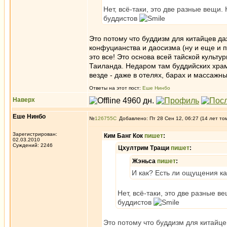
Нет, всё-таки, это две разные вещи.
буддистов
Это потому что буддизм для китайцев да
конфуцианства и даосизма (ну и еще и 
это все! Это основа всей тайской культу
Таиланда. Недаром там буддийских хра
везде - даже в отелях, барах и массажн
Ответы на этот пост:
Еше Нинбо
Наверх
Еше Нинбо
№
126755
Добавлено: Пт 28 Сен 12, 06:27 (14 лет то
Зарегистрирован:
Ким Банг Кок
пишет
:
02.03.2010
Суждений: 2246
Цхултрим Тращи
пишет
:
Жэньса
пишет
:
И как? Есть ли ощущения как
Нет, всё-таки, это две разные в
буддистов
Это потому что буддизм для китайце