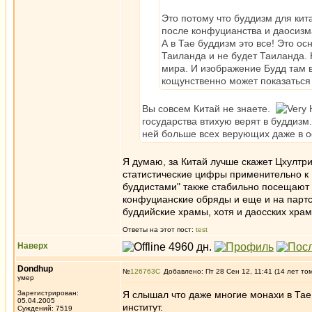
Это потому что буддизм для кит
после конфуцианства и даосизм
А в Тае буддизм это все! Это ос
Таиланда и не будет Таиланда.
мира. И изображение Будд там в
кощунственно может показаться
Вы совсем Китай не знаете.
государства втихую верят в буддизм.
ней больше всех верующих даже в 
Я думаю, за Китай лучше скажет Цхултри
статистические цифры применительно к 
буддистами" также стабильно посещают
конфуцианские обряды и еще и на партсо
буддийские храмы, хотя и даосских храм
Ответы на этот пост:
test
Наверх
Dondhup
№
126763
Добавлено: Пт 28 Сен 12, 11:41 (14 лет то
умер
Зарегистрирован:
Я слышал что даже многие монахи в Тае
05.04.2005
институт.
Суждений: 7519