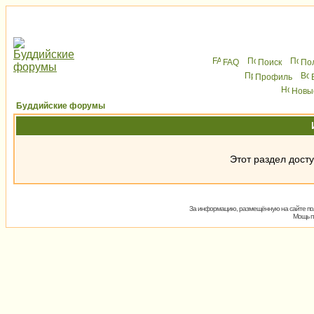
FAQ
Поиск
По
Профиль
Новы
Буддийские форумы
Этот раздел досту
За информацию, размещённую на сайте пол
Мощь
п