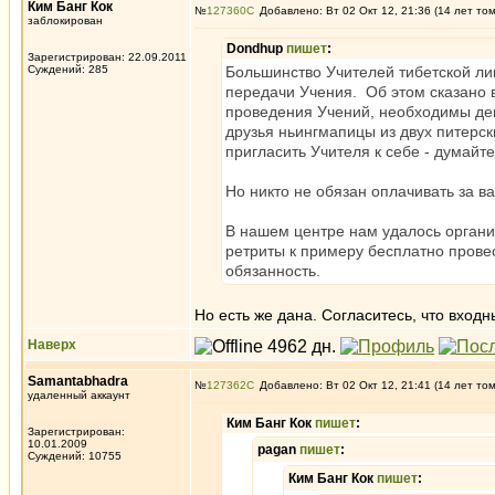
Ким Банг Кок
№
127360
Добавлено: Вт 02 Окт 12, 21:36 (14 лет то
заблокирован
Dondhup
пишет
:
Зарегистрирован: 22.09.2011
Суждений: 285
Большинство Учителей тибетской ли
передачи Учения. Об этом сказано в
проведения Учений, необходимы ден
друзья ньингмапицы из двух питерск
пригласить Учителя к себе - думайте
Но никто не обязан оплачивать за ва
В нашем центре нам удалось органи
ретриты к примеру бесплатно провест
обязанность.
Но есть же дана. Согласитесь, что входн
Наверх
Samantabhadra
№
127362
Добавлено: Вт 02 Окт 12, 21:41 (14 лет то
удаленный аккаунт
Ким Банг Кок
пишет
:
Зарегистрирован:
10.01.2009
pagan
пишет
:
Суждений: 10755
Ким Банг Кок
пишет
: