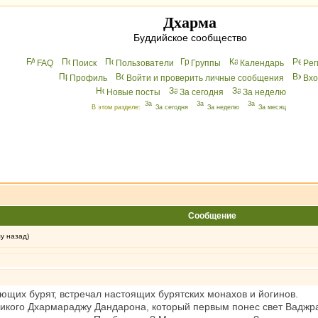
Дхарма
Буддийское сообщество
FAQ
Поиск
Пользователи
Группы
Календарь
Peг
Профиль
Войти и проверить личные сообщения
Вхo
Новые посты
За сегодня
За неделю
В этом разделе:
За сегодня
За неделю
За месяц
»
Сообщение
му назад)
ющих бурят, встречал настоящих бурятских монахов и йогинов.
еликого Дхармараджу Дандарона, который первым понес свет Ваджр