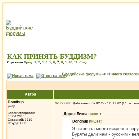
КАК ПРИНЯТЬ БУДДИЗМ?
Страницы
Пред.
1
,
2
,
3
,
4
,
5
,
6
,
7
,
8
,
9
,
10
,
11
След.
Буддийские форумы
->
«Ничего святого
Автор
Dondhup
№
127290
Добавлено: Вт 02 Окт 12, 17:02 (14 лет то
умер
Зарегистрирован:
Дорже Ликпа
пишет
:
05.04.2005
Суждений: 7519
Dondhup
пишет
:
Откуда: СПб
Я встречал много искренне веру
Буряты дали нам - русским - в