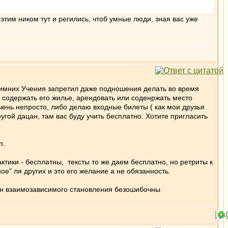
этим ником тут и регились, чтоб умные люди, зная вас уже
зимних Учения запретил даже подношения делать во время
и содержать его жилье, арендовать или соденржать место
ень непросто, либо делаю входные билеты ( как мои друзья
угой дацан, там вас буду учить бесплатно. Хотите пригласить
п.
тики - бесплатны, тексты то же даем бесплатно, но ретриты к
ое" ля других и это его желание а не обязанность.
кон взаимозависимого становления безошибочны