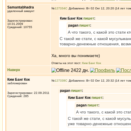
Samantabhadra
№
127334
Добавлено: Вт 02 Окт 12, 20:20 (14 лет то
удаленный аккаунт
Ким Банг Кок
пишет
:
Зарегистрирован:
10.01.2009
pagan
пишет
:
Суждений: 10755
А что такого, с какой это стати 
С такой же стати, с какой мусульман
товарно-денежные отношения, возмез
Ха, много вы понимаете)
Ответы на этот пост:
Ким Банг Кок
Наверх
Ким Банг Кок
№
127338
Добавлено: Вт 02 Окт 12, 20:32 (14 лет то
заблокирован
pagan
пишет
:
Зарегистрирован: 22.09.2011
Суждений: 285
Ким Банг Кок
пишет
:
pagan
пишет
:
А что такого, с какой это ст
С такой же стати, с какой мусул
уже товарно-денежные отношения