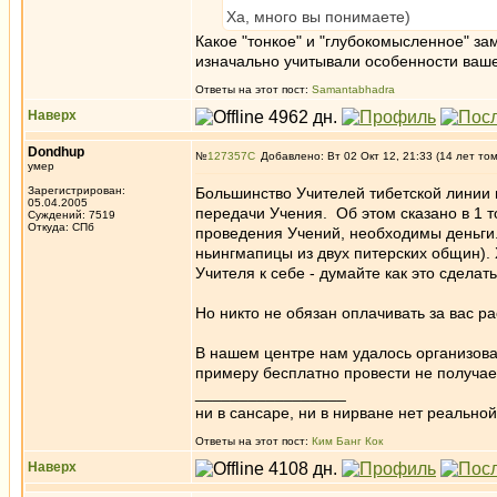
Ха, много вы понимаете)
Какое "тонкое" и "глубокомысленное" за
изначально учитывали особенности ваше
Ответы на этот пост:
Samantabhadra
Наверх
Dondhup
№
127357
Добавлено: Вт 02 Окт 12, 21:33 (14 лет то
умер
Зарегистрирован:
Большинство Учителей тибетской линии 
05.04.2005
передачи Учения. Об этом сказано в 1 т
Суждений: 7519
Откуда: СПб
проведения Учений, необходимы деньги.
ньингмапицы из двух питерских общин). 
Учителя к себе - думайте как это сделать
Но никто не обязан оплачивать за вас ра
В нашем центре нам удалось организоват
примеру бесплатно провести не получаетс
_________________
ни в сансаре, ни в нирване нет реальн
Ответы на этот пост:
Ким Банг Кок
Наверх