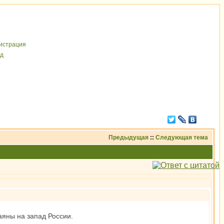
иcтрaция
д
Предыдущая
::
Следующая тема
аяны на запад России.