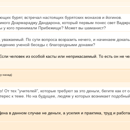
ющих бурят, встречал настоящих бурятских монахов и йогинов.
еликого Дхармараджу Дандарона, который первым понес свет Ваджр
, вы у кого принимали Прибежище? Может вы шаманист?
, уважаемый. По сути вопроса возразить нечего, и начинаем дока
к ведению ученой беседы с благородными донами?
 Если человек из особой касты или неприкасаемый. То есть он не 
му назад)
 От тех "учителей", которые требуют за это деньги, бегите как от
нтерес к теме. Но на будущее, людям у которых возникает подобны
Цена в данном случае не деньги, а усилия и практика, труд и работ