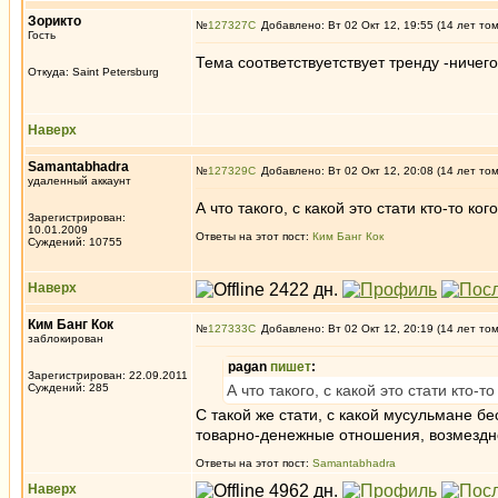
Зорикто
№
127327
Добавлено: Вт 02 Окт 12, 19:55 (14 лет то
Гость
Тема соответствуетствует тренду -ничего
Откуда: Saint Petersburg
Наверх
Samantabhadra
№
127329
Добавлено: Вт 02 Окт 12, 20:08 (14 лет то
удаленный аккаунт
А что такого, с какой это стати кто-то ко
Зарегистрирован:
10.01.2009
Ответы на этот пост:
Ким Банг Кок
Суждений: 10755
Наверх
Ким Банг Кок
№
127333
Добавлено: Вт 02 Окт 12, 20:19 (14 лет то
заблокирован
pagan
пишет
:
Зарегистрирован: 22.09.2011
Суждений: 285
А что такого, с какой это стати кто-
С такой же стати, с какой мусульмане бе
товарно-денежные отношения, возмездное
Ответы на этот пост:
Samantabhadra
Наверх