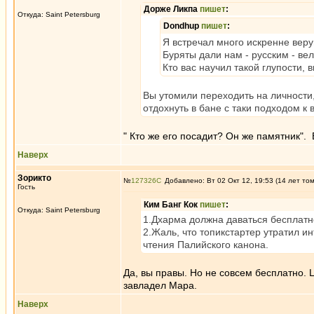
Дорже Ликпа
пишет
:
Откуда: Saint Petersburg
Dondhup
пишет
:
Я встречал много искренне веру
Буряты дали нам - русским - в
Кто вас научил такой глупости
Вы утомили переходить на личности
отдохнуть в бане с таки подходом 
" Кто же его посадит? Он же памятник".
Наверх
Зорикто
№
127326
Добавлено: Вт 02 Окт 12, 19:53 (14 лет то
Гость
Ким Банг Кок
пишет
:
Откуда: Saint Petersburg
1.Дхарма должна даваться бесплатно!
2.Жаль, что топикстартер утратил и
чтения Палийского канона.
Да, вы правы. Но не совсем бесплатно. 
завладел Мара.
Наверх