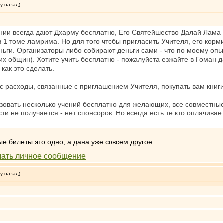
му назад)
нии всегда дают Дхарму бесплатно, Его Святейшество Далай Лама
 1 томе ламрима. Но для того чтобы пригласить Учителя, его корм
ьги. Организаторы либо собирают деньги сами - что по моему опыт
их общин). Хотите учить бесплатно - пожалуйста езжайте в Гоман д
 как это сделать.
с расходы, связанные с приглашением Учителя, покупать вам книги 
зовать несколько учений бесплатно для желающих, все совместные 
и не получается - нет спонсоров. Но всегда есть те кто оплачивает
ые билеты это одно, а дана уже совсем другое.
му назад)