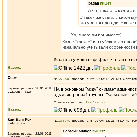
pagan
пишет
:
А что такого, с какой эт
С такой же стати, с какой м
это уже товарно-денежные о
Ха, много вы понимаете)
Какое "тонкое" и "глубокомысленное
изначально учитывали особенности 
Кстати, а у меня в профиле что-ли не в
Наверх
Серж
№
127364
Добавлено: Вт 02 Окт 12, 21:43 (14 лет то
Зарегистрирован: 28.01.2011
Ну, в основном "мзду" снимает админис
Суждений: 4126
администрацией группы. Формально тибе
Ответы на этот пост:
Ким Банг Кок
Наверх
Ким Банг Кок
№
127367
Добавлено: Вт 02 Окт 12, 21:48 (14 лет то
заблокирован
Сергей Коничев
пишет
:
Зарегистрирован: 22.09.2011
Суждений: 285