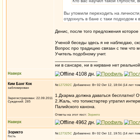
Кто вас научил такой глупости
Вы утомили переходить на личности
отдохнуть в бане с таки подходом 
Денис, после того предложения которое 
Ученой беседы здесь я не наблюдаю, ско
Вопрос про традицию связан с тем что м
Учитель подобному учит.
_________________
ни в сансаре, ни в нирване нет реальн
Наверх
Ким Банг Кок
№
127292
Добавлено: Вт 02 Окт 12, 18:04 (14 лет то
заблокирован
1.Дхарма должна даваться бесплатно! От 
Зарегистрирован: 22.09.2011
2.Жаль, что топикстартер утратил интер
Суждений: 285
Палийского канона.
Ответы на этот пост:
Зорикто
Наверх
Зорикто
№
127325
Добавлено: Вт 02 Окт 12, 19:51 (14 лет то
Гость