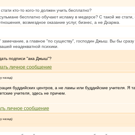
о стати кто-то кого-то должен учить бесплатно?
усульмане бесплатно обучают исламу в медерсе? С такой же стати, 
тношения, возмездное оказание услуг, бизнес, а не Дхарма.
" замечание, а главное "по существу", господин Джыш. Вы бы сразу 
вашей неадекватной психики.
идать подписи "ака Джыш"?
му назад)
трация буддийских центров, а не ламы или буддийские учителя. Я
тские учителя, здесь не причем.
му назад)