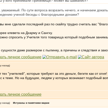
, вы у кого принимали Прибежище? Может вы шаманист?
, уважаемый. По сути вопроса возразить нечего, и начинаем дока
к ведению ученой беседы с благородными донами?
вы мне сделали последний раз по скайпу трудно считать вас "благ
рее клевета на Дхарму и Сангху.
ожно спросить у Учителя того товарища который подобным занималс
ой сущности даже размером с пылинку, а причины и следствия и за
му назад)
тех "учителей", которые требуют за это деньги, бегите как от огн
ес к теме. Но на будущее, людям у которых возникает подобный во
му назад)
Истуканы и памятники марам