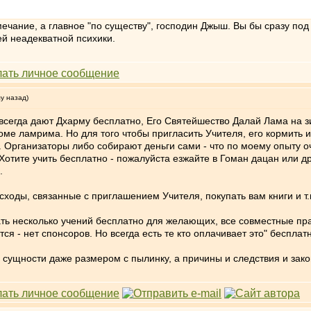
мечание, а главное "по существу", господин Джыш. Вы бы сразу под 
й неадекватной психики.
му назад)
всегда дают Дхарму бесплатно, Его Святейшество Далай Лама на 
оме ламрима. Но для того чтобы пригласить Учителя, его кормить 
 Организаторы либо собирают деньги сами - что по моему опыту оч
Хотите учить бесплатно - пожалуйста езжайте в Гоман дацан или др
.
сходы, связанные с приглашением Учителя, покупать вам книги и т.
ь несколько учений бесплатно для желающих, все совместные прак
я - нет спонсоров. Но всегда есть те кто оплачивает это" бесплатн
ой сущности даже размером с пылинку, а причины и следствия и за