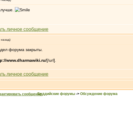
 лучше.
 назад)
здел форума закрыты.
tp://www.dharmawiki.ru/
[/url].
Буддийские форумы
->
Обсуждение форума