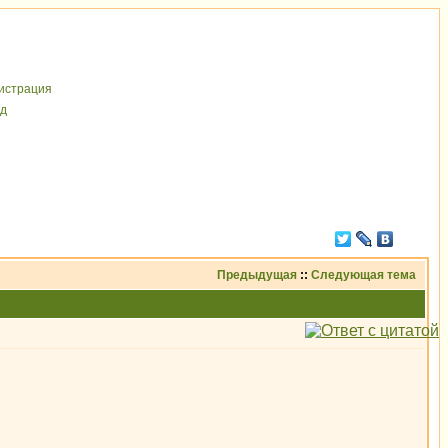
иcтрaция
д
Предыдущая
::
Следующая тема