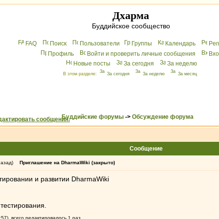
Дхарма
Буддийское сообщество
FAQ
Поиск
Пользователи
Группы
Календарь
Peг
Профиль
Войти и проверить личные сообщения
Вхo
Новые посты
За сегодня
За неделю
В этом разделе:
За сегодня
За неделю
За месяц
Буддийские форумы
->
Обсуждение форума
Сообщение
назад)
Приглашение на DharmaWiki (закрыто)
тировании и развитии DharmaWiki
 тестирования.
:57), всего редактировалось 1 раз