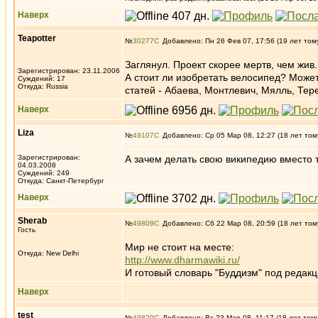
Наверх
Teapotter
№
30277
Добавлено: Пн 26 Фев 07, 17:56 (19 лет том
Заглянул. Проект скорее мертв, чем жив.
Зарегистрирован: 23.11.2006
А стоит ли изобретать велосипед? Может
Суждений: 17
Откуда: Russia
статей - Абаева, Монтлевич, Мялль, Тере
Наверх
Liza
№
49107
Добавлено: Ср 05 Мар 08, 12:27 (18 лет том
Зарегистрирован:
А зачем делать свою википедию вместо 
04.03.2008
Суждений: 249
Откуда: Санкт-Петербург
Наверх
Sherab
№
49809
Добавлено: Сб 22 Мар 08, 20:59 (18 лет том
Гость
Мир не стоит на месте:
Откуда: New Delhi
http://www.dharmawiki.ru/
И готовый словарь "Буддизм" под редакци
Наверх
test
№
49820
Добавлено: Вс 23 Мар 08, 11:17 (18 лет том