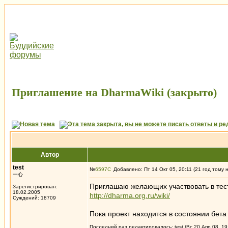
Приглашение на DharmaWiki (закрыто)
Автор
test
№
6597
Добавлено: Пт 14 Окт 05, 20:11 (21 год тому 
一心
Приглашаю желающих участвовать в тес
Зарегистрирован:
18.02.2005
http://dharma.org.ru/wiki/
Суждений: 18709
Пока проект находится в состоянии бета
Последний раз редактировалось: test (Вс 20 Апр 08, 19