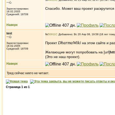
一心
Спасибо. Может ваш проект раскрутится
Зарегистрирован:
18.02.2005
Суждений: 18709
Наверх
test
№
50911
Добавлено: Вс 20 Апр 08, 19:58 (18 лет тому
一心
DharmaWiki
Проект
на этом сайте и ра
Зарегистрирован:
18.02.2005
Суждений: 18709
Желающие могут попробовать на [url]
ht
(Это не наш проект).
Наверх
Тред сейчас никто не читает.
Страница
1
из
1