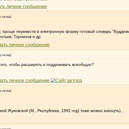
у назад)
, проще перевести в электронную форму готовый словарь "Буддизм
нтьев, Торчинов и др.
у назад)
того, чтобы расширять и поддеживать всеобщую?
у назад)
ей Жуковской (М., Республика, 1992 год) тоже можно махнуть)...
у назад)