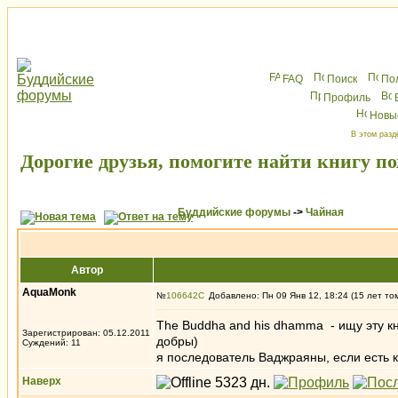
FAQ
Поиск
По
Профиль
Новы
В этом разд
Дорогие друзья, помогите найти книгу п
Буддийские форумы
->
Чайная
Автор
AquaMonk
№
106642
Добавлено: Пн 09 Янв 12, 18:24 (15 лет то
The Buddha and his dhamma - ищу эту кн
Зарегистрирован: 05.12.2011
добры)
Суждений: 11
я последователь Ваджраяны, если есть к
Наверх