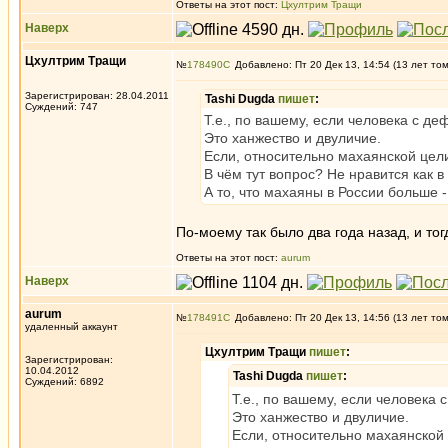
Ответы на этот пост:
Цхултрим Тращи
Наверх
Цхултрим Тращи
№
178490
Добавлено: Пт 20 Дек 13, 14:54 (13 лет то
Зарегистрирован: 28.04.2011
Tashi Dugda
пишет
:
Суждений: 747
Т.е., по вашему, если человека с д
Это ханжество и двуличие.
Если, относительно махаянской цел
В чём тут вопрос? Не нравится как в
А то, что махаяны в России больше -
По-моему так было два года назад, и тог
Ответы на этот пост:
aurum
Наверх
aurum
№
178491
Добавлено: Пт 20 Дек 13, 14:56 (13 лет то
удаленный аккаунт
Цхултрим Тращи
пишет
:
Зарегистрирован:
10.04.2012
Tashi Dugda
пишет
:
Суждений: 6892
Т.е., по вашему, если человека
Это ханжество и двуличие.
Если, относительно махаянской