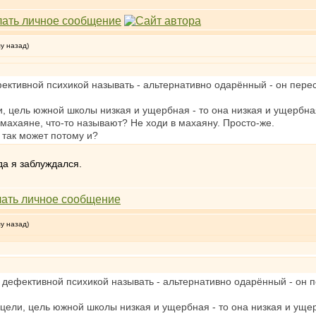
му назад)
ефективной психикой называть - альтернативно одарённый - он пер
и, цель южной школы низкая и ущербная - то она низкая и ущербн
 махаяне, что-то называют? Не ходи в махаяну. Просто-же.
 так может потому и?
да я заблуждался.
му назад)
 с дефективной психикой называть - альтернативно одарённый - он
 цели, цель южной школы низкая и ущербная - то она низкая и ущ