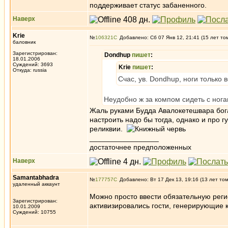
поддерживает статус забаненного.
Наверх
Krie
№
106321
Добавлено: Сб 07 Янв 12, 21:41 (15 лет то
баловник
Зарегистрирован:
Dondhup
пишет
:
18.01.2006
Суждений: 3693
Krie
пишет
:
Откуда: russia
Счас, ув. Dondhup, ноги только 
Неудобно ж за компом сидеть с ног
Жаль руками Будда Авалокетешвара богат
настроить надо бы тогда, однако и про 
реликвии.
_________________
достаточнее предположенных
Наверх
Samantabhadra
№
177757
Добавлено: Вт 17 Дек 13, 19:16 (13 лет то
удаленный аккаунт
Можно просто ввести обязательную регис
Зарегистрирован:
активизировались гости, генерирующие к
10.01.2009
Суждений: 10755