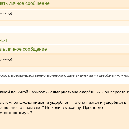
му назад)
lkaI
му назад)
аоборот, преимущественно принижающие значения «ущербный», «низ
тивной психикой называть - альтернативно одарённый - он переста
ель южной школы низкая и ущербная - то она низкая и ущербная в
аяне, что-то называют? Не ходи в махаяну. Просто-же.
 может потому и?