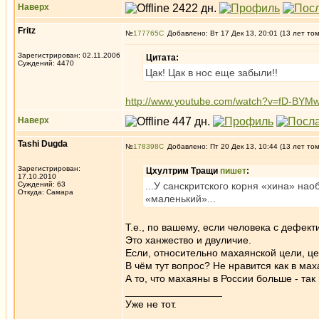
Наверх
Fritz
№
177765
Добавлено: Вт 17 Дек 13, 20:01 (13 лет то
Зарегистрирован: 02.11.2006
Цитата:
Суждений: 4470
Цак! Цак в нос еще забыли!!
http://www.youtube.com/watch?v=fD-BYMw
Наверх
Tashi Dugda
№
178398
Добавлено: Пт 20 Дек 13, 10:44 (13 лет то
Зарегистрирован:
Цхултрим Тращи
пишет
:
17.10.2010
Суждений: 63
...У санскритского корня «хина» н
Откуда: Самара
«маленький»...
Т.е., по вашему, если человека с дефек
Это ханжество и двуличие.
Если, относительно махаянской цели, ц
В чём тут вопрос? Не нравится как в мах
А то, что махаяны в России больше - так
_________________
Уже не тот.