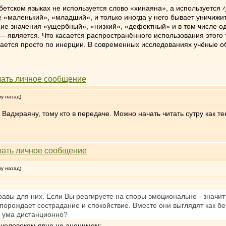
ибетском языках не используется слово «хинаяна», а используется 
«маленький», «младший», и только иногда у него бывает уничижи
е значения «ущербный», «низкий», «дефектный» и в том числе од
 является. Что касается распространённого использования этого т
ется просто по инерции. В современных исследованиях учёные об
му назад)
Ваджраяну, тому кто в передаче. Можно начать читать сутру как те
му назад)
правы для них. Если Вы реагируете на споры эмоционально - значи
порождает сострадание и спокойствие. Вместе они выглядят как б
о ума дистанционно?
с человеком явно не анонимом: