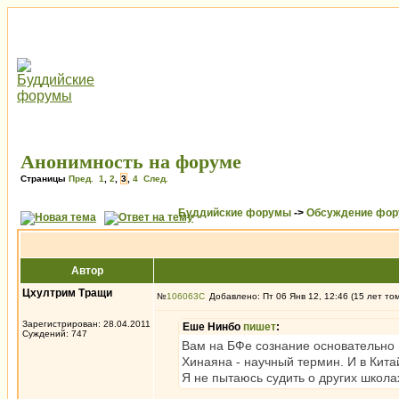
Анонимность на форуме
Страницы
Пред.
1
,
2
,
3
,
4
След.
Буддийские форумы
->
Обсуждение фор
Автор
Цхултрим Тращи
№
106063
Добавлено: Пт 06 Янв 12, 12:46 (15 лет то
Зарегистрирован: 28.04.2011
Еше Нинбо
пишет
:
Суждений: 747
Вам на БФе сознание основательно
Хинаяна - научный термин. И в Кита
Я не пытаюсь судить о других школ