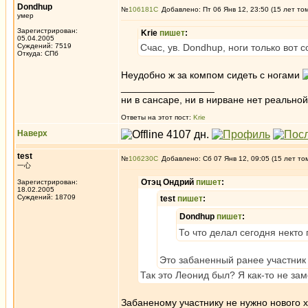
Dondhup
№
106181
Добавлено: Пт 06 Янв 12, 23:50 (15 лет то
умер
Зарегистрирован:
Krie
пишет
:
05.04.2005
Суждений: 7519
Счас, ув. Dondhup, ноги только вот 
Откуда: СПб
Неудобно ж за компом сидеть с ногами
_________________
ни в сансаре, ни в нирване нет реальн
Ответы на этот пост:
Krie
Наверх
test
№
106230
Добавлено: Сб 07 Янв 12, 09:05 (15 лет то
一心
Отэц Ондрий
пишет
:
Зарегистрирован:
18.02.2005
Суждений: 18709
test
пишет
:
Dondhup
пишет
:
То что делал сегодня некто
Это забаненный ранее участник
Так это Леонид был? Я как-то не за
Забаненому участнику не нужно нового ха