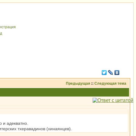
иcтрaция
д
Предыдущая
::
Следующая тема
о и адекватно.
терских тхеравадинов (хинаянцев).