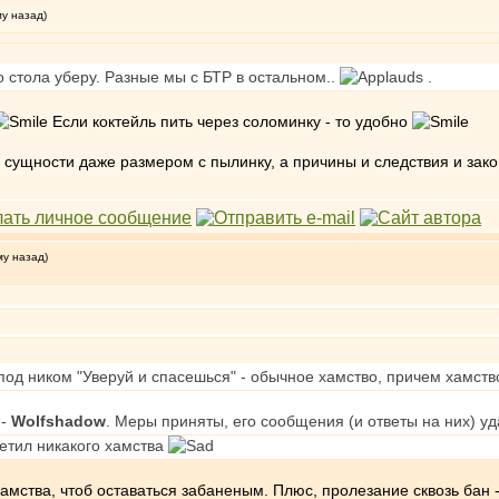
му назад)
со стола уберу. Разные мы с БТР в остальном..
.
Если коктейль пить через соломинку - то удобно
ой сущности даже размером с пылинку, а причины и следствия и за
му назад)
 под ником "Уверуй и спасешься" - обычное хамство, причем хамств
 -
Wolfshadow
. Меры приняты, его сообщения (и ответы на них) у
метил никакого хамства
мства, чтоб оставаться забаненым. Плюс, пролезание сквозь бан - т