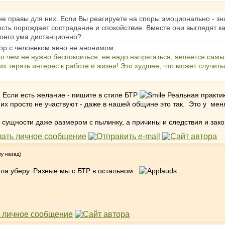
 не правы для них. Если Вы реагируете на споры эмоционально - з
сть порождает сострадание и спокойствие. Вместе они выглядят к
оего ума дистанционно?
пор с человеком явно не анонимом:
и о чем не нужно беспокоиться, не надо напрягаться, является с
х терять интерес к работе и жизни! Это худшее, что может случить
 Если есть желание - пишите в стиле БТР
Реальная практик
них просто не участвуют - даже в нашей общине это так. Это у ме
ой сущности даже размером с пылинку, а причины и следствия и за
му назад)
тола уберу. Разные мы с БТР в остальном..
.