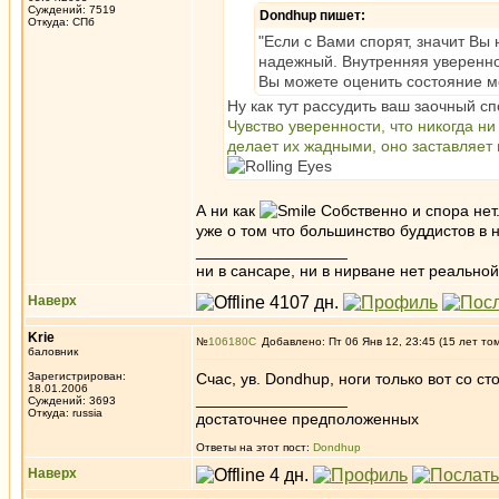
Суждений: 7519
Dondhup пишет:
Откуда: СПб
"Если с Вами спорят, значит Вы
надежный. Внутренняя уверенно
Вы можете оценить состояние м
Ну как тут рассудить ваш заочный с
Чувство уверенности, что никогда н
делает их жадными, оно заставляет и
А ни как
Собственно и спора нет.
уже о том что большинство буддистов в 
_________________
ни в сансаре, ни в нирване нет реальн
Наверх
Krie
№
106180
Добавлено: Пт 06 Янв 12, 23:45 (15 лет то
баловник
Зарегистрирован:
Счас, ув. Dondhup, ноги только вот со с
18.01.2006
_________________
Суждений: 3693
Откуда: russia
достаточнее предположенных
Ответы на этот пост:
Dondhup
Наверх