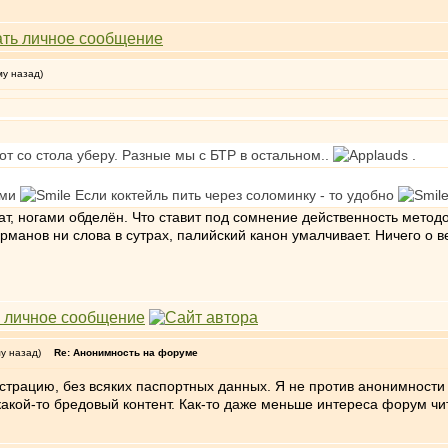
му назад)
вот со стола уберу. Разные мы с БТР в остальном..
.
ами
Если коктейль пить через соломинку - то удобно
, ногами обделён. Что ставит под сомнение действенность методо
гурманов ни слова в сутрах, палийский канон умалчивает. Ничего о
му назад)
Re: Анонимность на форуме
трацию, без всяких паспортных данных. Я не против анонимности к
акой-то бредовый контент. Как-то даже меньше интереса форум чита