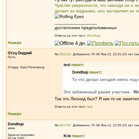
Чувство уверенности, что никогда ни о 
делает их жадными, оно заставляет их те
_________________
достаточнее предположенных
Ответы на этот пост:
Dondhup
Наверх
Отэц Ондрий
№
106172
Добавлено: Пт 06 Янв 12, 22:31 (15 лет то
Гость
test
пишет
:
Откуда: Saint Petersburg
Dondhup
пишет
:
То что делал сегодня некто под
Это забаненный ранее участник -
Wo
Так это Леонид был? Я как-то не замети
Ответы на этот пост:
test
Наверх
Dondhup
№
106176
Добавлено: Пт 06 Янв 12, 22:55 (15 лет то
умер
Зарегистрирован:
Krie
пишет
:
05.04.2005