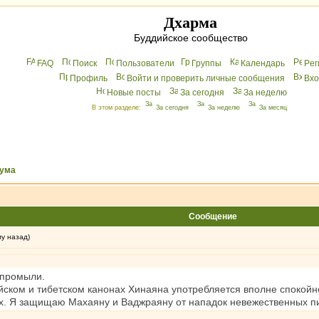
Дхарма
Буддийское сообщество
FAQ
Поиск
Пользователи
Группы
Календарь
Peг
Профиль
Войти и проверить личные сообщения
Вхo
Новые посты
За сегодня
За неделю
В этом разделе:
За сегодня
За неделю
За месяц
ума
Сообщение
му назад)
 промыли.
йском и тибетском канонах Хинаяна употребляется вполне спокойн
ах. Я защищаю Махаяну и Ваджраяну от нападок невежественных пи