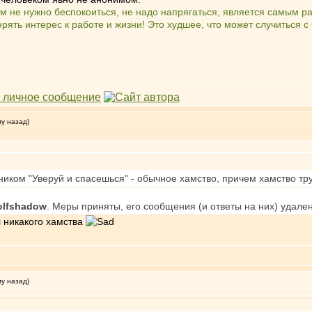
чем не нужно беспокоиться, не надо напрягаться, является самым
рять интерес к работе и жизни! Это худшее, что может случиться с
му назад)
 ником "Уверуй и спасешься" - обычное хамство, причем хамство тр
lfshadow
. Меры приняты, его сообщения (и ответы на них) удале
л никакого хамства
му назад)