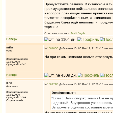
Прочувствуйте разницу. В китайском и т
преимущественно нейтральное значение 
наоборот, преимущественно принижающи
является оскорбительным, а «хинаяна» —
буддизме были ещё неполны, и продолжа
термина.
Ответы на этот пост:
Tashi Dugda
Наверх
miha
№
106166
Добавлено: Пт 06 Янв 12, 21:51 (15 лет то
умер
Ни при каком желании нельзя отвергнуть 
Зарегистрирован:
12.03.2005
Суждений: 4540
Наверх
Krie
№
106171
Добавлено: Пт 06 Янв 12, 22:23 (15 лет то
баловник
Зарегистрирован:
Dondhup пишет:
18.01.2006
Суждений: 3693
"Если с Вами спорят, значит Вы не 
Откуда: russia
надежный. Внутренняя уверенность 
Вы можете оценить состояние моег
Ну как тут рассудить ваш заочный спор 