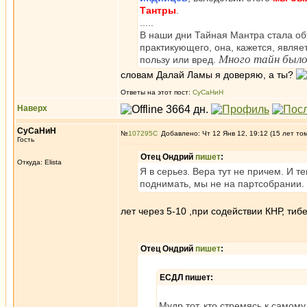
Тантры
.
.....
В наши дни Тайная Мантра стала об
практикующего, она, кажется, являе
Много тайн было
пользу или вред.
словам Далай Ламы я доверяю, а ты?
Ответы на этот пост:
СуСаНиН
Наверх
СуСаНиН
№
107295
Добавлено: Чт 12 Янв 12, 19:12 (15 лет то
Гость
Отец Ондрий
пишет
:
Откуда: Elista
Я в серьез. Вера тут не причем. И т
поднимать, мы не на партсобрании.
лет через 5-10 ,при содействии КНР, ти
Отец Ондрий
пишет
:
ЕСДЛ пишет:
Мудр тот, кто стремясь к самому