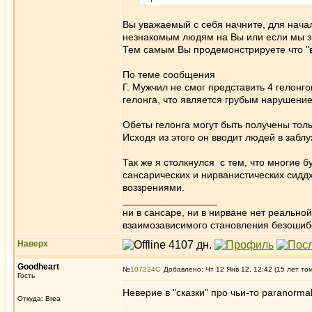
Вы уважаемый с себя начните, для начал
незнакомым людям на Вы или если мы зн
Тем самым Вы продемонстрируете что "в
По теме сообщения
Г. Мужчил не смог представить 4 гелонго
гелонга, что является грубым нарушени
Обеты гелонга могут быть получены толь
Исходя из этого он вводит людей в забл
Так же я столкнулся с тем, что многие 
сансарических и нирванистических сиддх
воззрениями.
_________________
ни в сансаре, ни в нирване нет реально
взаимозависимого становления безоши
Наверх
Goodheart
№
107224
Добавлено: Чт 12 Янв 12, 12:42 (15 лет то
Гость
Неверие в "сказки" про чьи-то paranorma
Откуда: Brea