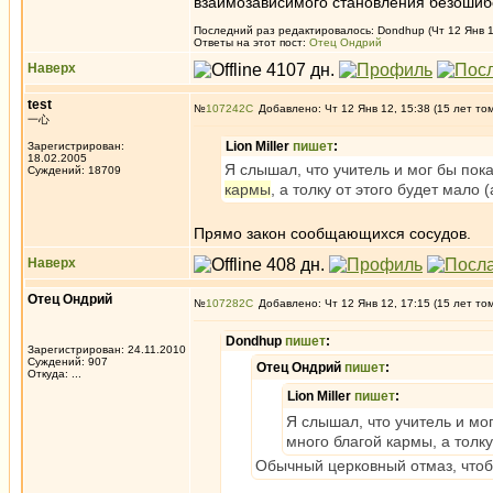
взаимозависимого становления безоши
Последний раз редактировалось: Dondhup (Чт 12 Янв 12
Ответы на этот пост:
Отец Ондрий
Наверх
test
№
107242
Добавлено: Чт 12 Янв 12, 15:38 (15 лет то
一心
Lion Miller
пишет
:
Зарегистрирован:
18.02.2005
Я слышал, что учитель и мог бы пок
Суждений: 18709
кармы
, а толку от этого будет мало 
Прямо закон сообщающихся сосудов.
Наверх
Отец Ондрий
№
107282
Добавлено: Чт 12 Янв 12, 17:15 (15 лет то
Dondhup
пишет
:
Зарегистрирован: 24.11.2010
Суждений: 907
Отец Ондрий
пишет
:
Откуда: ...
Lion Miller
пишет
:
Я слышал, что учитель и мог
много благой кармы, а толку
Обычный церковный отмаз, чтобы 