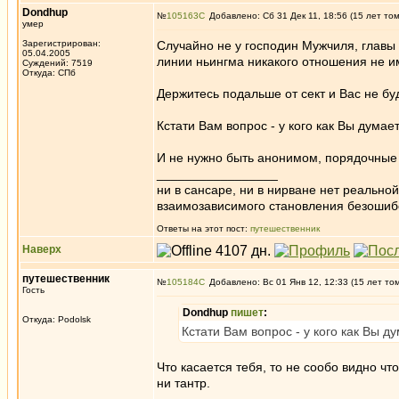
Dondhup
№
105163
Добавлено: Сб 31 Дек 11, 18:56 (15 лет то
умер
Зарегистрирован:
Случайно не у господин Мужчиля, главы 
05.04.2005
линии ньингма никакого отношения не и
Суждений: 7519
Откуда: СПб
Держитесь подальше от сект и Вас не бу
Кстати Вам вопрос - у кого как Вы дума
И не нужно быть анонимом, порядочные 
_________________
ни в сансаре, ни в нирване нет реально
взаимозависимого становления безоши
Ответы на этот пост:
путешественник
Наверх
путешественник
№
105184
Добавлено: Вс 01 Янв 12, 12:33 (15 лет то
Гость
Dondhup
пишет
:
Откуда: Podolsk
Кстати Вам вопрос - у кого как Вы 
Что касается тебя, то не сообо видно что
ни тантр.