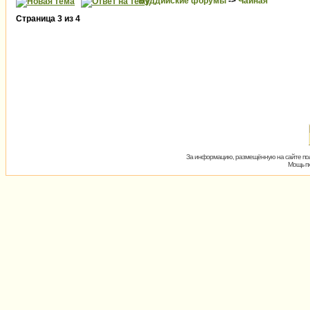
Буддийские форумы
->
Чайная
Страница
3
из
4
За информацию, размещённую на сайте пол
Мощь пх