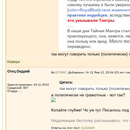
самому лучшему и были уверены,
[color=RoyalBlue]стала знаменит
практики индийцев
, вследстви
это указывали Тантры
.
.....
В наши дни Тайная Мантра стал
практикующего, она, кажется, я
Много та
она пользу или вред.
переведено.
так могут говорить только (политически)
Наверх
Отец Ондрий
№
107306
Добавлено: Чт 12 Янв 12, 20:04 (15 лет то
Цитата:
Зарегистрирован: 24.11.2010
Суждений: 907
так могут говорить только (политиче
Откуда: ...
а политически не грамотные - вот так?
Копайте глубже! Чо уж тут. Писалось под 
Нидалевцам бестолку рассказывать, что
Ответы на этот пост:
СуСаНиН