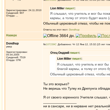
Lion Miller
пишет
:
Зарегистрирован: 24.11.2010
Суждений: 907
Я слышал, что учитель и мог бы пока
Откуда: ...
кармы, а толку от этого будет мало (
Обычный церковный отмаз, чтобы не показ
Ответы на этот пост:
Dondhup
Наверх
Dondhup
№
107239
Добавлено: Чт 12 Янв 12, 15:32 (15 лет то
умер
Зарегистрирован:
Отец Ондрий
пишет
:
05.04.2005
Суждений: 7519
Lion Miller
пишет
:
Откуда: СПб
Я слышал, что учитель и мог бы 
благой кармы, а толку от этого б
Обычный церковный отмаз, чтобы не п
Ты это всерьез?
Не веришь что Тулку из Дрепунга облад
Я от своего коренного Учителя слышал,
_________________
ни в сансаре, ни в нирване нет реально