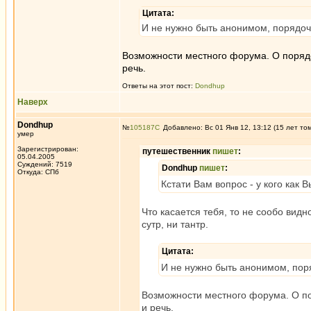
Цитата:
И не нужно быть анонимом, порядочн
Возможности местного форума. О порядо
речь.
Ответы на этот пост:
Dondhup
Наверх
Dondhup
№
105187
Добавлено: Вс 01 Янв 12, 13:12 (15 лет то
умер
Зарегистрирован:
путешественник
пишет
:
05.04.2005
Суждений: 7519
Dondhup
пишет
:
Откуда: СПб
Кстати Вам вопрос - у кого как
Что касается тебя, то не сообо видн
сутр, ни тантр.
Цитата:
И не нужно быть анонимом, поря
Возможности местного форума. О по
и речь.