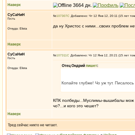
Наверх
СуСаНиН
№
107307
Добавлено: Чт 12 Янв 12, 20:11 (15 лет то
Гость
да ну Христос с ними...своих проблем не
Откуда: Elista
Наверх
СуСаНиН
№
107311
Добавлено: Чт 12 Янв 12, 20:21 (15 лет то
Гость
Отец Ондрий
пишет
:
Откуда: Elista
Копайте глубже! Чо уж тут. Писалось 
КПК полбеды...Муслимы-вышибалы мож поз
чо?...и кого это чешет?
Наверх
Тред сейчас никто не читает.