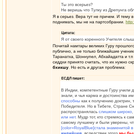
Ты это всерьез?
Не веришь что Тулку из Дрепунга о
Я в серьез. Вера тут не причем. И тему 
поднимать, мы не на партсобрании.
http
Цитата:
Я от своего коренного Учителя слы
Почитай намтары великих Гуру прошлого 
публично, а не только ближайшие ученик
Таранатха, Шоннупел, Абхайадатта и т.п
сиддхи принято считать, что их нужно с
бхикшу
. Но есть и другая проблема:
ЕСДЛ пишет:
В Индии, компетентные Гуру учили 
знали, и чья карма и достоинства и
способны
как к получению доктрин, т
Победителя. Но в Тибете, Стране С
распространялась
слишком широко
или нет
. Мудр тот, кто стремясь к с
самому лучшему и были уверены, что
[color=RoyalBlue]стала знаменитой в
индийцев
, вследствии этого
мы был