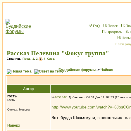
FAQ
Поиск
По
Профиль
Новы
В этом разд
Рассказ Пелевина "Фокус группа"
Страницы
Пред.
1
,
2
,
3
,
4
След.
Буддийские форумы
->
Чайная
Автор
гoсть
№
105144
Добавлено: Сб 31 Дек 11, 07:33 (15 лет то
Гость
http://www.youtube.com/watch?v=6JosCGn
Откуда: Moscow
Вот будда Шакьямуни, в нескольких тел
Наверх