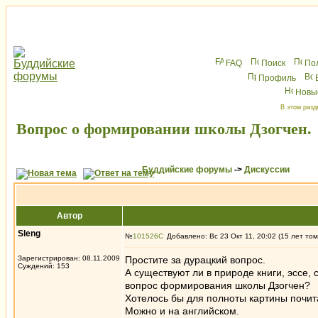
FAQ
Поиск
По
Профиль
Новы
В этом разд
Вопрос о формировании школы Дзогчен.
Буддийские форумы
->
Дискуссии
Автор
Sleng
№
101526
Добавлено: Вс 23 Окт 11, 20:02 (15 лет том
Зарегистрирован: 08.11.2009
Простите за дурацкий вопрос.
Суждений: 153
А существуют ли в природе книги, эссе,
вопрос формирования школы Дзогчен?
Хотелось бы для полноты картины почит
Можно и на английском.