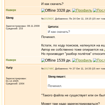
И как скачать?
Наверх
Sleng
№
101582
Добавлено: Пн 24 Окт 11, 19:15 (15 лет то
Зарегистрирован: 08.11.2009
Цитата:
Суждений: 153
И как скачать?
Починил.
Кстати, по ходу поисков, наткнулся на 
Автор ее собственно тоже опирается на
Но производит "разбор полётов" относит
Наверх
Yuriy
№
101748
Добавлено: Чт 27 Окт 11, 14:33 (15 лет том
Sleng пишет:
Зарегистрирован:
01.12.2005
Суждений: 1004
Починил.
"Такого файла не существует или он был
Может там надо зарегистрироваться?