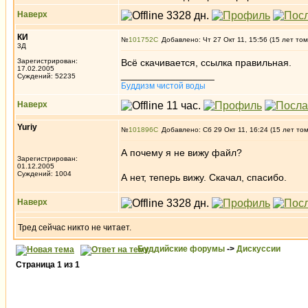
Наверх
КИ
№
101752
Добавлено: Чт 27 Окт 11, 15:56 (15 лет том
3Д
Зарегистрирован:
Всё скачивается, ссылка правильная.
17.02.2005
_________________
Суждений: 52235
Буддизм чистой воды
Наверх
Yuriy
№
101896
Добавлено: Сб 29 Окт 11, 16:24 (15 лет то
А почему я не вижу файл?
Зарегистрирован:
01.12.2005
Суждений: 1004
А нет, теперь вижу. Скачал, спасибо.
Наверх
Тред сейчас никто не читает.
Буддийские форумы
->
Дискуссии
Страница
1
из
1