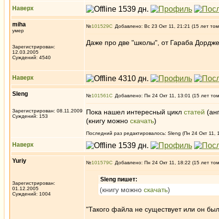
Наверх
miha
№
101529
Добавлено: Вс 23 Окт 11, 21:21 (15 лет том
умер
Даже про две "школы", от Гараба Дорд
Зарегистрирован:
12.03.2005
Суждений: 4540
Наверх
Sleng
№
101561
Добавлено: Пн 24 Окт 11, 13:01 (15 лет то
Зарегистрирован: 08.11.2009
Пока нашел интересный цикл
статей
(анг
Суждений: 153
(книгу можно
скачать
)
Последний раз редактировалось: Sleng (Пн 24 Окт 11, 1
Наверх
Yuriy
№
101579
Добавлено: Пн 24 Окт 11, 18:22 (15 лет то
Sleng пишет:
Зарегистрирован:
01.12.2005
(книгу можно
скачать
)
Суждений: 1004
"Такого файла не существует или он был