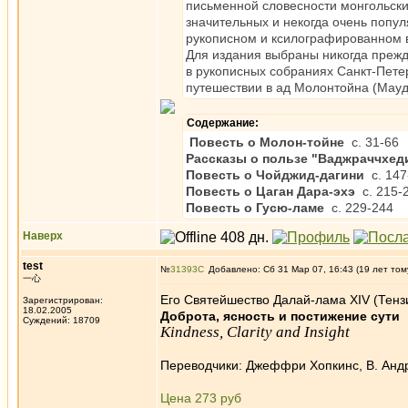
письменной словесности монгольски
значительных и некогда очень попу
рукописном и ксилографированном в
Для издания выбраны никогда прежд
в рукописных собраниях Санкт-Пете
путешествии в ад Молонтойна (Мауд
Содержание:
Повесть о Молон-тойне
c. 31-66
Рассказы о пользе "Ваджраччхед
Повесть о Чойджид-дагини
c. 147
Повесть о Цаган Дара-эхэ
c. 215-
Повесть о Гусю-ламе
c. 229-244
Наверх
test
№
31393
Добавлено: Сб 31 Мар 07, 16:43 (19 лет том
一心
Его Святейшество Далай-лама XIV (Тенз
Зарегистрирован:
18.02.2005
Доброта, ясность и постижение сути
Суждений: 18709
Kindness, Clarity and Insight
Переводчики: Джеффри Хопкинс, В. Анд
Цена 273 руб