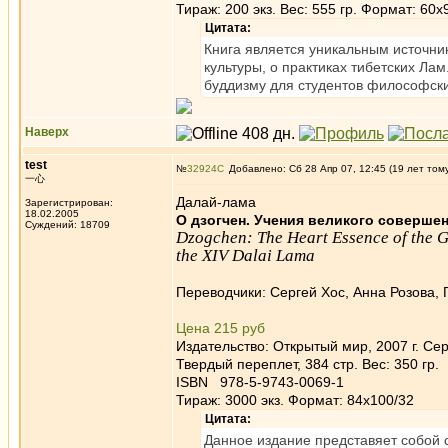
Тираж: 200 экз. Вес: 555 гр. Формат: 60x
Цитата:
Книга является уникальным источник
культуры, о практиках тибетских Ла
буддизму для студентов философски
Наверх
test
№
32924
Добавлено: Сб 28 Апр 07, 12:45 (19 лет том
一心
Далай-лама
Зарегистрирован:
18.02.2005
О дзогчен. Учения великого соверше
Суждений: 18709
Dzogchen: The Heart Essence of the G
the XIV Dalai Lama
Переводчики: Сергей Хос, Анна Розова,
Цена 215 руб
Издательство: Открытый мир, 2007 г. Се
Твердый переплет, 384 стр. Вес: 350 гр.
ISBN 978-5-9743-0069-1
Тираж: 3000 экз. Формат: 84x100/32
Цитата:
Данное издание представяет собой 