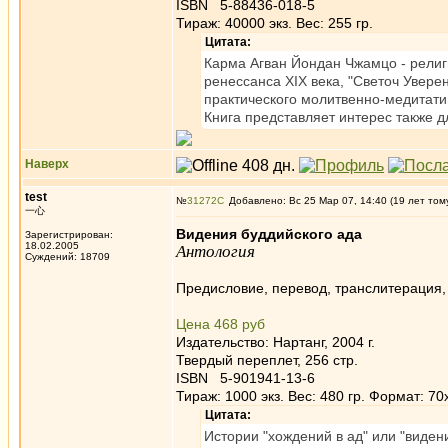
ISBN 5-88436-018-5
Тираж: 40000 экз. Вес: 255 гр.
Цитата:
Карма Агван Йондан Чжамцо - религ
ренессанса XIX века, "Светоч Увере
практического молитвенно-медитат
Книга представляет интерес также д
Наверх
test
№
31272
Добавлено: Вс 25 Мар 07, 14:40 (19 лет том
一心
Видения буддийского ада
Зарегистрирован:
18.02.2005
Антология
Суждений: 18709
Предисловие, перевод, транслитерация,
Цена 468 руб
Издательство: Нартанг, 2004 г.
Твердый переплет, 256 стр.
ISBN 5-901941-13-6
Тираж: 1000 экз. Вес: 480 гр. Формат: 70
Цитата:
Истории "хождений в ад" или "виден