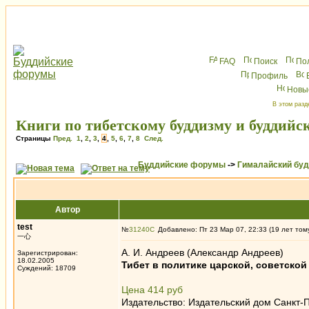
FAQ
Поиск
По
Профиль
Новы
В этом разд
Книги по тибетскому буддизму и буддийс
Страницы
Пред.
1
,
2
,
3
,
4
,
5
,
6
,
7
,
8
След.
Буддийские форумы
->
Гималайский бу
Автор
test
№
31240
Добавлено: Пт 23 Мар 07, 22:33 (19 лет том
一心
А. И. Андреев (Александр Андреев)
Зарегистрирован:
18.02.2005
Тибет в политике царской, советской
Суждений: 18709
Цена 414 руб
Издательство: Издательский дом Санкт-П