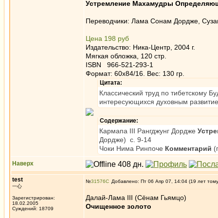
Устремление Махамудры Определяющ
Переводчики: Лама Сонам Дордже, Суза
Цена 198 руб
Издательство: Ника-Центр, 2004 г.
Мягкая обложка, 120 стр.
ISBN 966-521-293-1
Формат: 60x84/16. Вес: 130 гр.
Цитата:
Классический труд по тибетскому Бу
интересующихся духовным развитие
Содержание:
Кармапа III Рангджунг Дордже
Устр
Дордже) c. 9-14
Чоки Нима Ринпоче
Комментарий
(
Наверх
test
№
31576
Добавлено: Пт 06 Апр 07, 14:04 (19 лет том
一心
Далай-Лама III (Cёнам Гьямцо)
Зарегистрирован:
18.02.2005
Очищенное золото
Суждений: 18709