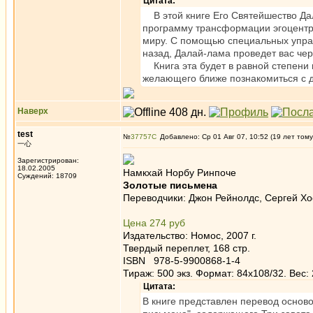
Цитата:
В этой книге Его Святейшество Да
программу трансформации эгоцентри
миру. С помощью специальных упраж
назад, Далай-лама проведет вас че
Книга эта будет в равной степени и
желающего ближе познакомиться с 
Наверх
test
№
37757
Добавлено: Ср 01 Авг 07, 10:52 (19 лет тому
一心
Зарегистрирован:
18.02.2005
Намкхай Норбу Ринпоче
Суждений: 18709
Золотые письмена
Переводчики: Джон Рейнолдс, Сергей Хо
Цена 274 руб
Издательство: Номос, 2007 г.
Твердый переплет, 168 стр.
ISBN 978-5-9900868-1-4
Тираж: 500 экз. Формат: 84x108/32. Вес: 
Цитата:
В книге представлен перевод осново