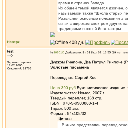
время в странах Запада.
Их общей темой является дзогчен, 
называемой также "Школа старых пе
Разъясняя основные положения этог
связи с широким спектром других н
традициями высшей йога-тантры.
Наверх
test
№
36701
Добавлено: Вт 03 Июл 07, 16:55 (19 лет том
一心
Дуджом Ринпоче, Дза Патрул Ринпоче (Pa
Зарегистрирован:
18.02.2005
Золотые письмена
Суждений: 18709
Переводчик: Сергей Хос
Цена 390 руб
Букинистическое издание.
Издательство: Номос, 2007 г.
Твердый переплет, 168 стр.
ISBN 978-5-9900868-1-4
Тираж: 500 экз.
Формат: 84x108/32
Цитата:
В книге представлен перевод основ