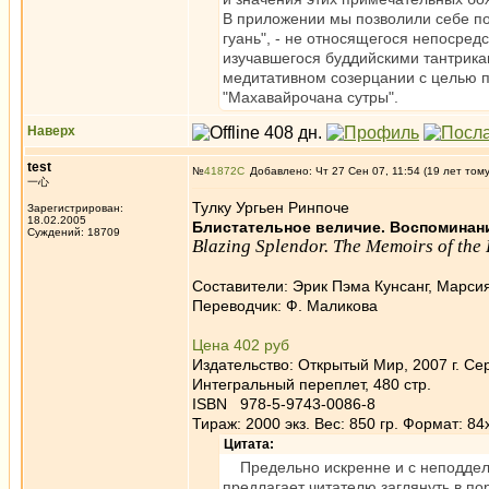
В приложении мы позволили себе по
гуань", - не относящегося непосред
изучавшегося буддийскими тантрикам
медитативном созерцании с целью по
"Махавайрочана сутры".
Наверх
test
№
41872
Добавлено: Чт 27 Сен 07, 11:54 (19 лет том
一心
Тулку Ургьен Ринпоче
Зарегистрирован:
18.02.2005
Блистательное величие. Воспоминани
Суждений: 18709
Blazing Splendor. The Memoirs of the
Составители: Эрик Пэма Кунсанг, Марс
Переводчик: Ф. Маликова
Цена 402 руб
Издательство: Открытый Мир, 2007 г. С
Интегральный переплет, 480 стр.
ISBN 978-5-9743-0086-8
Тираж: 2000 экз. Вес: 850 гр. Формат: 84
Цитата:
Предельно искренне и с неподдель
предлагает читателю заглянуть в п