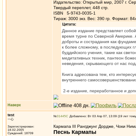
Издательство: Открытый мир, 2007 г. Се
Твердый переплет, 448 стр.
ISBN 5-9743-0035-1
Тираж: 3000 экз. Вес: 390 гр. Формат: 84
Цитата:
Данное издание представляет собой
время турне по Северной Америке. 
доброты и сострадания как фундам
к более сложному, в последующих 
буддийского учения, такие как све
медитативных техник, пантеон боже
неведения, скрывающего от нас под
Книга адресована тем, кто интерес
внутреннего самосовершенствовани
2-е издание, переработанное и доп
Наверх
test
№
31445
Добавлено: Вт 03 Апр 07, 13:09 (19 лет том
一心
Кармапа III Рангджунг Дордже, Чоки Ним
Зарегистрирован:
18.02.2005
Песнь Кармапы
Суждений: 18709