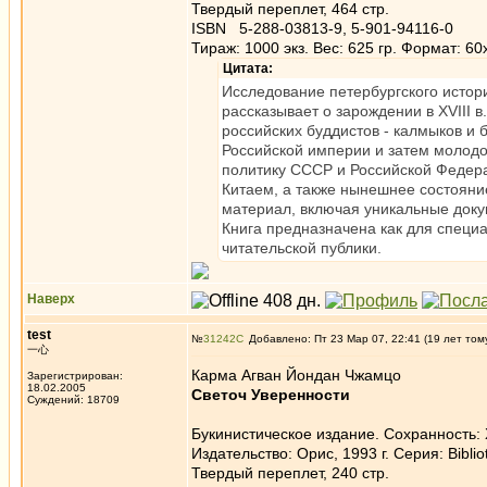
Твердый переплет, 464 стр.
ISBN 5-288-03813-9, 5-901-94116-0
Тираж: 1000 экз. Вес: 625 гр. Формат: 60
Цитата:
Исследование петербургского истори
рассказывает о зарождении в XVIII в
российских буддистов - калмыков и 
Российской империи и затем молодо
политику СССР и Российской Федера
Китаем, а также нынешнее состояни
материал, включая уникальные доку
Книга предназначена как для специа
читательской публики.
Наверх
test
№
31242
Добавлено: Пт 23 Мар 07, 22:41 (19 лет том
一心
Карма Агван Йондан Чжамцо
Зарегистрирован:
18.02.2005
Светоч Уверенности
Суждений: 18709
Букинистическое издание. Сохранность:
Издательство: Орис, 1993 г. Серия: Biblio
Твердый переплет, 240 стр.