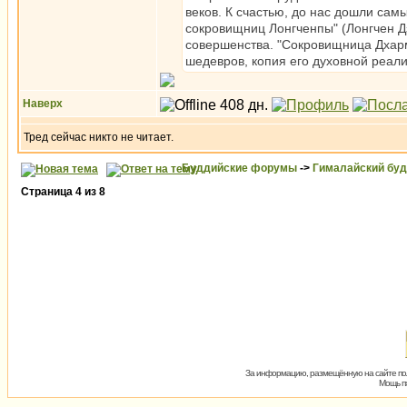
веков. К счастью, до нас дошли са
сокровищниц Лонгченпы" (Лонгчен Д
совершенства. "Сокровищница Дхарм
шедевров, копия его духовной реали
Наверх
Тред сейчас никто не читает.
Буддийские форумы
->
Гималайский бу
Страница
4
из
8
За информацию, размещённую на сайте пол
Мощь пх