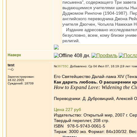
письмена", содержащего Три завета 
выдающимися учителями школы Ньинг
Дуджомом Ринпоче (1904-1987). Пе
английского переводчика Джона Рей
учителя Дзогчен, Чогьяла Намкхая Н
Издание адресовано исследователя
безусловно, всем, кому близки уни
религий.
Наверх
test
№
36755
Добавлено: Ср 04 Июл 07, 16:19 (19 лет том
一心
Его Святейшество Далай-лама XIV (Тенз
Зарегистрирован:
18.02.2005
Как дарить любовь. О расширении к
Суждений: 18709
How to Expand Love: Widening the Cir
Переводчики: Д. Дубровицкий, Алексей 
Цена 227 руб
Издательство: Открытый мир, 2007 г. Се
Твердый переплет, 208 стр.
ISBN 978-5-9743-0061-5
Тираж: 3000 экз. Формат: 84x100/32. Вес: