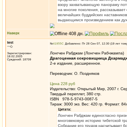
взору захватывающую панораму поте
на многие поколения, рассказывает 
величайших буддийских наставников
выдающимся произведением как духо
Наверх
test
№
41955
Добавлено: Пт 28 Сен 07, 12:30 (19 лет том
一心
Лонгчен Рабджам (Лонгчен Рабчжампа)
Зарегистрирован:
18.02.2005
Драгоценная сокровищница Дхармад
Суждений: 18709
2-е издание, расширенное.
Переводчик: О. Поздняков
Цена 228 руб
Издательство: Открытый Мир, 2007 г. С
Твердый переплет, 380 стр.
ISBN 978-5-9743-0087-5
Тираж: 3000 экз. Вес: 420 гр. Формат: 84
Цитата:
Лонгчен Рабджам единогласно приз
многовековую историю тибетской тра
Собрание его трудов насчитывает бо