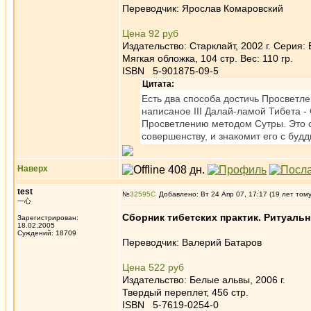
Переводчик: Ярослав Комаровский
Цена 92 руб
Издательство: Старклайт, 2002 г. Серия:
Мягкая обложка, 104 стр. Вес: 110 гр.
ISBN 5-901875-09-5
Цитата:
Есть два способа достичь Просветл
написаное III Далай-ламой Тибета -
Просветлению методом Сутры. Это с
совершенству, и знакомит его с буд
Наверх
test
№
32595
Добавлено: Вт 24 Апр 07, 17:17 (19 лет том
一心
Сборник тибетских практик. Ритуальн
Зарегистрирован:
18.02.2005
Суждений: 18709
Переводчик: Валерий Батаров
Цена 522 руб
Издательство: Белые альвы, 2006 г.
Твердый переплет, 456 стр.
ISBN 5-7619-0254-0