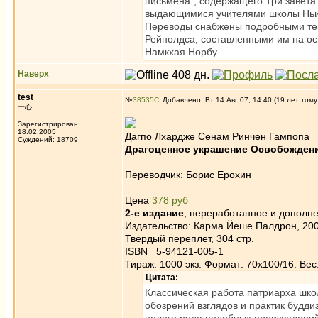
письмена", содержащего Три завета 
выдающимися учителями школы Ньин
Переводы снабжены подробными тек
Рейнолдса, составленными им на ос
Намкхая Норбу.
Наверх
test
№
38535
Добавлено: Вт 14 Авг 07, 14:40 (19 лет тому
一心
Зарегистрирован:
18.02.2005
Дагпо Лхардже Сенам Ринчен Гампопа
Суждений: 18709
Драгоценное украшение Освобожден
Переводчик: Борис Ерохин
Цена
378 руб
2-е издание
, переработанное и дополн
Издательство: Карма Йеше Палдрон, 200
Твердый переплет, 304 стр.
ISBN 5-94121-005-1
Тираж: 1000 экз. Формат: 70x100/16. Вес:
Цитата:
Классическая работа патриарха шко
обозрений взглядов и практик будд