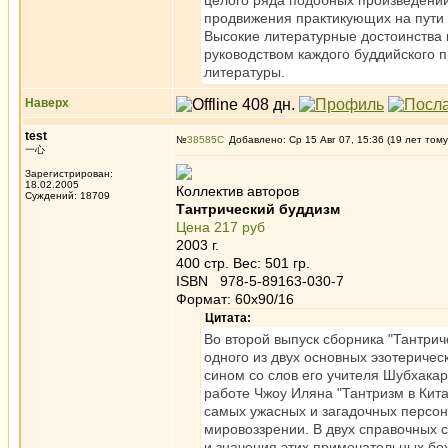
целого ряда подобных произведений
продвижения практикующих на пути 
Высокие литературные достоинства 
руководством каждого буддийского 
литературы.
Наверх
test
№
38585
Добавлено: Ср 15 Авг 07, 15:36 (19 лет тому
一心
Зарегистрирован:
18.02.2005
Коллектив авторов
Суждений: 18709
Тантрический буддизм
Цена 217 руб
2003 г.
400 стр. Вес: 501 гр.
ISBN 978-5-89163-030-7
Формат: 60x90/16
Цитата:
Во второй выпуск сборника "Тантрич
одного из двух основных эзотеричес
сином со слов его учителя Шубхака
работе Чжоу Иляна "Тантризм в Кита
самых ужасных и загадочных персона
мировоззрении. В двух справочных с
и значения этих примечательных бож