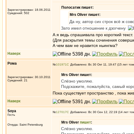
Полосатик пишет:
Зарегистрирован: 18.06.2011
Суждений: 502
Mrs Oliver пишет:
Да ну, автор сих строк всё ж сов
Зато имел отношение к дзогчену
А я ведь спрашивала про короткий текст.
(Для раскрытия темы сочинения совершен
А чем вам не нравится ньингма?
Наверх
Рома
№
101971
Добавлено: Вс 30 Окт 11, 19:47 (15 лет том
Mrs Oliver пишет:
Зарегистрирован: 30.10.2011
Суждений: 21
Слёзно умоляю.
Подскажите, пожалуйста, самый коро
Пока существует пространство , пока жив
Наверх
Soya
№
127017
Добавлено: Вс 30 Сен 12, 22:19 (14 лет то
Гость
Mrs Oliver
пишет
:
Откуда: Saint Petersburg
Слёзно умоляю.