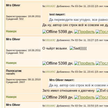
Mrs Oliver
№
100162
Добавлено: Пн 03 Окт 11, 23:22 (15 лет то
test пишет:
Зарегистрирован: 18.06.2011
Суждений: 502
Да переводите как угодно, все равн
Да ну, автор сих строк всё ж совсем не д
Наверх
Mrs Oliver
№
100163
Добавлено: Пн 03 Окт 11, 23:27 (15 лет то
О чьёрт возьми.
((((((
Зарегистрирован: 18.06.2011
Суждений: 502
Наверх
Полосатик
№
100165
Добавлено: Пн 03 Окт 11, 23:41 (15 лет то
नक्तचारिन्
Зарегистрирован: 08.11.2010
Mrs Oliver пишет:
Суждений: 2607
Да ну, автор сих строк всё ж совсем 
Зато имел отношение к дзогчену
Наверх
Mrs Oliver
№
100168
Добавлено: Пн 03 Окт 11, 23:53 (15 лет то