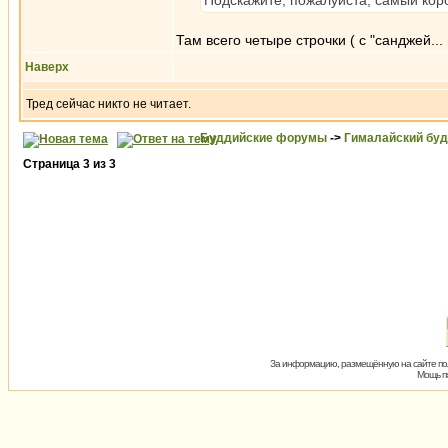
Подскажите, пожалуйста, самый коро
Там всего четыре строчки ( с "санджей..
Наверх
Тред сейчас никто не читает.
Буддийские форумы
->
Гималайский бу
Страница
3
из
3
За информацию, размещённую на сайте пол
Мощь пх