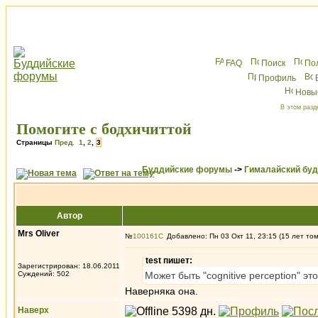
FAQ
Поиск
По
Профиль
Новы
В этом разд
Помогите с бодхичиттой
Страницы
Пред.
1
,
2
,
3
Буддийские форумы
->
Гималайский бу
Автор
Mrs Oliver
№
100161
Добавлено: Пн 03 Окт 11, 23:15 (15 лет то
test пишет:
Зарегистрирован: 18.06.2011
Суждений: 502
Может быть "cognitive perception" э
Наверняка она.
Наверх