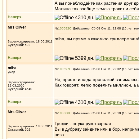
А вы понаблюдайте как растения друг д
Малина так вообще землю травит и себя
Наверх
Mrs Oliver
№
100592
Добавлено: Сб 08 Окт 11, 22:08 (15 лет то
miha, вы прямо в каком-то триллере жив
Зарегистрирован: 18.06.2011
Суждений: 502
Наверх
miha
№
100597
Добавлено: Сб 08 Окт 11, 22:32 (15 лет то
умер
Не, просто иногда прополкой занимаюсь 
Зарегистрирован:
Как говорят: легко поделить миллион, а
12.03.2005
Суждений: 4540
Наверх
Mrs Oliver
№
100608
Добавлено: Сб 08 Окт 11, 23:19 (15 лет то
Грядки - штука рукотворная.
Зарегистрирован: 18.06.2011
Вы в дубраву зайдите или в бор, наприм
Суждений: 502
низа.