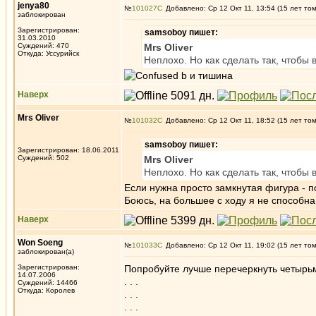
jenya80
№
101027
Добавлено: Ср 12 Окт 11, 13:54 (15 лет то
заблокирован
Зарегистрирован:
samsoboy пишет:
31.03.2010
Суждений: 470
Mrs Oliver
Откуда: Уссурийск
Неплохо. Но как сделать так, чтобы
b и тишина
Наверх
Mrs Oliver
№
101032
Добавлено: Ср 12 Окт 11, 18:52 (15 лет то
samsoboy пишет:
Зарегистрирован: 18.06.2011
Суждений: 502
Mrs Oliver
Неплохо. Но как сделать так, чтобы
Если нужна просто замкнутая фигура - п
Боюсь, на большее с ходу я не способна
Наверх
Won Soeng
№
101033
Добавлено: Ср 12 Окт 11, 19:02 (15 лет то
заблокирован(а)
Зарегистрирован:
Попробуйте лучше перечеркнуть четырь
14.07.2006
. . .
Суждений: 14466
Откуда: Королев
. . .
. . .