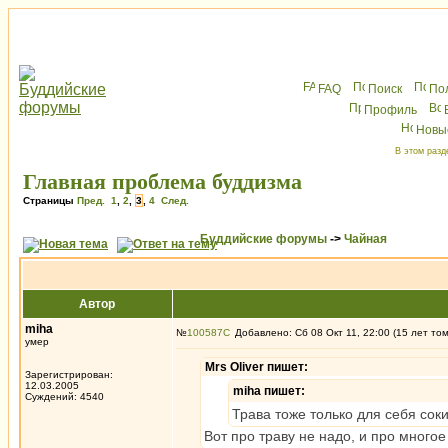
FAQ
Поиск
По
Профиль
Новы
В этом разд
Главная проблема буддизма
Страницы
Пред.
1
,
2
,
3
,
4
След.
Буддийские форумы
->
Чайная
Автор
miha
№
100587
Добавлено: Сб 08 Окт 11, 22:00 (15 лет то
умер
Mrs Oliver пишет:
Зарегистрирован:
12.03.2005
miha пишет:
Суждений: 4540
Трава тоже только для себя соки
Вот про траву не надо, и про многое