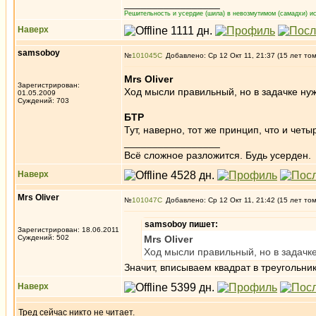
_________________
Решительность и усердие (шила) в невозмутимом (самадхи) ис
Наверх
samsoboy
№
101045
Добавлено: Ср 12 Окт 11, 21:37 (15 лет то
Mrs Oliver
Зарегистрирован:
Ход мысли правильный, но в задачке ну
01.05.2009
Суждений: 703
БТР
Тут, наверно, тот же принцип, что и чет
_________________
Всё сложное разложится. Будь усерден.
Наверх
Mrs Oliver
№
101047
Добавлено: Ср 12 Окт 11, 21:42 (15 лет то
samsoboy пишет:
Зарегистрирован: 18.06.2011
Суждений: 502
Mrs Oliver
Ход мысли правильный, но в задачк
Значит, вписываем квадрат в треугольник
Наверх
Тред сейчас никто не читает.