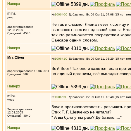
Наверх
miha
№
100640
Добавлено: Вс 09 Окт 11, 07:08 (15 лет том
умер
Не так и сложно. Лиана лезет к солнцу и
Зарегистрирован:
вытесняют всех из под своей кроны. Елк
12.03.2005
Суждений: 4540
тех кто размножается посредством корне
Сансара одним словом.
Наверх
Mrs Oliver
№
100641
Добавлено: Вс 09 Окт 11, 08:29 (15 лет том
Вот! Воот! Так оно и кажется, если прот
Зарегистрирован: 18.06.2011
на единый организм, всё выглядит сове
Суждений: 502
Наверх
miha
№
100665
Добавлено: Вс 09 Окт 11, 18:48 (15 лет том
умер
Зачем противопоставлять, различать пр
Зарегистрирован:
Стих Т. Г. Шевченко не читали?
12.03.2005
Суждений: 4540
" А вы були у тiм раю? Де батько....."
Наверх