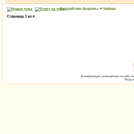
Буддийские форумы
->
Чайная
Страница
3
из
4
За информацию, размещённую на сайте пол
Мощь пх