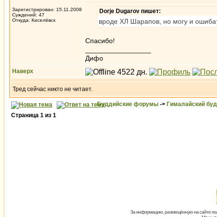
Зарегистрирован: 15.11.2008
Dorje Dugarov пишет:
Суждений: 47
Откуда: Киселёвск
вроде ХЛ Шарапов, но могу и ошиба
Спасибо!
_________________
Дифо
Наверх
Тред сейчас никто не читает.
Буддийские форумы
->
Гималайский бу
Страница
1
из
1
За информацию, размещённую на сайте пол