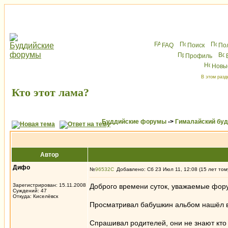
FAQ
Поиск
По
Профиль
Новы
В этом разд
Кто этот лама?
Буддийские форумы
->
Гималайский бу
Автор
Дифо
№
96532
Добавлено: Сб 23 Июл 11, 12:08 (15 лет том
Зарегистрирован: 15.11.2008
Доброго времени суток, уважаемые фор
Суждений: 47
Откуда: Киселёвск
Просматривал бабушкин альбом нашёл в
Спрашивал родителей, они не знают кто 