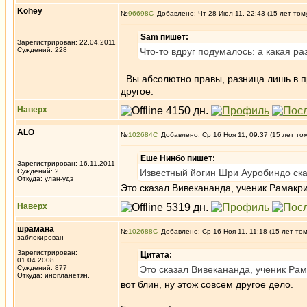
Kohey
№
96698
Добавлено: Чт 28 Июл 11, 22:43 (15 лет том
Sam пишет:
Зарегистрирован: 22.04.2011
Суждений: 228
Что-то вдруг подумалось: а какая ра
Вы абсолютно правы, разница лишь в п
другое.
Наверх
ALO
№
102684
Добавлено: Ср 16 Ноя 11, 09:37 (15 лет то
Еше Нинбо пишет:
Зарегистрирован: 16.11.2011
Суждений: 2
Известный йогин Шри Ауробиндо сказ
Откуда: улан-удэ
Это сказал Вивекананда, ученик Рамакр
Наверх
шрамана
№
102688
Добавлено: Ср 16 Ноя 11, 11:18 (15 лет то
заблокирован
Зарегистрирован:
Цитата:
01.04.2008
Суждений: 877
Это сказал Вивекананда, ученик Ра
Откуда: инопланетян.
вот блин, ну этож совсем другое дело.