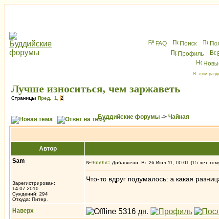
FAQ
Поиск
По
Профиль
Новы
В этом разд
Лучше износиться, чем заржаветь
Страницы
Пред.
1
,
2
Буддийские форумы
->
Чайная
Автор
Sam
№
96595
Добавлено: Вт 26 Июл 11, 00:01 (15 лет том
Что-то вдруг подумалось: а какая разница
Зарегистрирован:
14.07.2010
Суждений: 294
Откуда: Питер.
Наверх