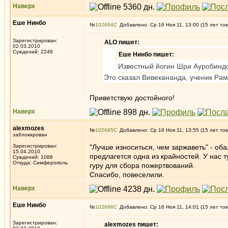
Наверх
Еше Нинбо
№
102694
Добавлено: Ср 16 Ноя 11, 13:00 (15 лет то
Зарегистрирован:
ALO пишет:
02.03.2010
Суждений: 2246
Еше Нинбо пишет:
Известный йогин Шри Ауробиндо 
Это сказал Вивекананда, ученик Ра
Приветствую достойного!
Наверх
alexmozes
№
102695
Добавлено: Ср 16 Ноя 11, 13:55 (15 лет то
заблокирован
Зарегистрирован:
"Лучше износиться, чем заржаветь" - об
15.04.2010
предлагется одна из крайностей. У нас т
Суждений: 1086
Откуда: Симферополь
гуру для сбора пожертвований.
Спасибо, повеселили.
Наверх
Еше Нинбо
№
102696
Добавлено: Ср 16 Ноя 11, 14:01 (15 лет то
Зарегистрирован:
alexmozes пишет: