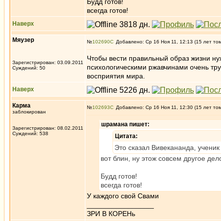
Будд готов!
всегда готов!
Наверх
Мяузер
№
102690
Добавлено: Ср 16 Ноя 11, 12:13 (15 лет то
Чтобы вести правильный образ жизни ну
Зарегистрирован: 03.09.2011
психологическими ржавчинами очень труд
Суждений: 50
восприятия мира.
Наверх
Карма
№
102693
Добавлено: Ср 16 Ноя 11, 12:30 (15 лет то
заблокирован
шрамана пишет:
Зарегистрирован: 08.02.2011
Суждений: 538
Цитата:
Это сказал Вивекананда, учени
вот блин, ну этож совсем другое дел
Будд готов!
всегда готов!
У каждого свой Свами
_________________
ЗРИ В КОРЕНь