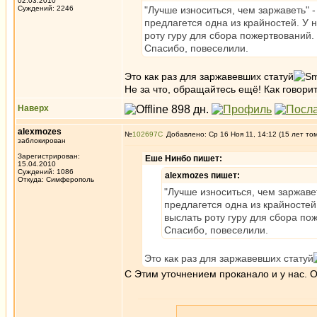
02.03.2010
Суждений: 2246
"Лучше износиться, чем заржаветь" 
предлагется одна из крайностей. У н
роту гуру для сбора пожертвований.
Спасибо, повеселили.
Это как раз для заржавевших статуй
Не за что, обращайтесь ещё! Как говорит
Наверх
alexmozes
№
102697
Добавлено: Ср 16 Ноя 11, 14:12 (15 лет то
заблокирован
Зарегистрирован:
Еше Нинбо пишет:
15.04.2010
Суждений: 1086
alexmozes пишет:
Откуда: Симферополь
"Лучше износиться, чем заржаве
предлагется одна из крайностей.
выслать роту гуру для сбора по
Спасибо, повеселили.
Это как раз для заржавевших статуй
С Этим уточнением проканало и у нас. 