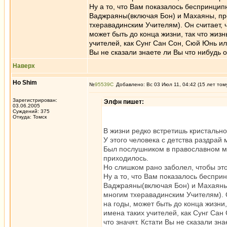
Ну а то, что Вам показалось беспринцип
Ваджраяны(включая Бон) и Махаяны, про
тхеравадинским Учителям). Он считает, 
может быть до конца жизни, так что жиз
учителей, как Сунг Сан Сон, Сюй Юнь или
Вы не сказали знаете ли Вы что нибудь
Наверх
Ho Shim
№
95539
Добавлено: Вс 03 Июл 11, 04:42 (15 лет том
Зарегистрирован:
Элфн пишет:
03.06.2005
Суждений: 375
Откуда: Томск
В жизни редко встретишь кристальн
У этого человека с детства раздра
Был послушником в православном мо
приходилось.
Но слишком рано заболел, чтобы это
Ну а то, что Вам показалось беспри
Ваджраяны(включая Бон) и Махаяны,
многим тхеравадинским Учителям). О
на годы, может быть до конца жизни
имена таких учителей, как Сунг Сан
что значят. Кстати Вы не сказали з