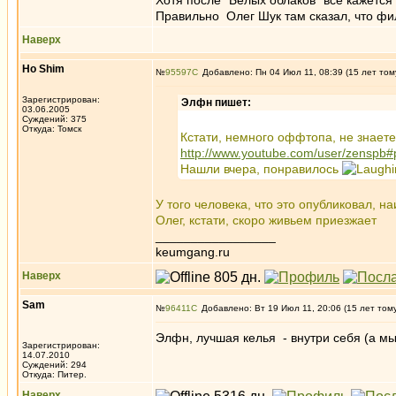
Хотя после "Белых облаков" все кажется
Правильно Олег Шук там сказал, что фи
Наверх
Ho Shim
№
95597
Добавлено: Пн 04 Июл 11, 08:39 (15 лет том
Зарегистрирован:
Элфн пишет:
03.06.2005
Суждений: 375
Откуда: Томск
Кстати, немного оффтопа, не знаете
http://www.youtube.com/user/zenspb#
Нашли вчера, понравилось
У того человека, что это опубликовал, н
Олег, кстати, скоро живьем приезжает
_________________
keumgang.ru
Наверх
Sam
№
96411
Добавлено: Вт 19 Июл 11, 20:06 (15 лет том
Элфн, лучшая келья - внутри себя (а мы 
Зарегистрирован:
14.07.2010
Суждений: 294
Откуда: Питер.
Наверх