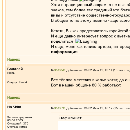
Хотя в традиционный ашрам, а не нью эй
знаков, тем более тех традиций что близ
визы и отсутствие общественно-государс
В общем то по этому именно чаще всег
Кстати, Вы как представитель корейской
И еще давно интересует вопрос с вьетна
поделиться
И еще, меня как топикстартера, интерес
информация
Наверх
Балалай
№
95495
Добавлено: Сб 02 Июл 11, 13:11 (15 лет том
Гость
Все тёплое местечко в келье хотят, да 
Откуда: Irkutsk
Вот в нашей общине 80 % работают.
Наверх
Ho Shim
№
95497
Добавлено: Сб 02 Июл 11, 16:17 (15 лет том
Зарегистрирован:
Элфн пишет:
03.06.2005
Суждений: 375
Откуда: Томск