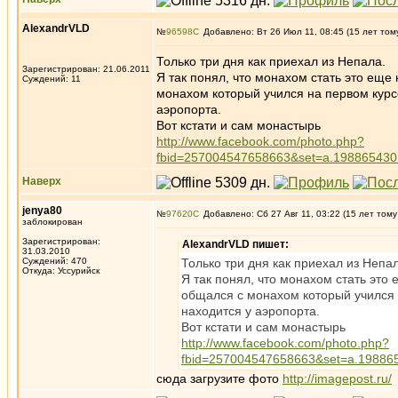
AlexandrVLD
№
96598
Добавлено: Вт 26 Июл 11, 08:45 (15 лет том
Только три дня как приехал из Непала.
Зарегистрирован: 21.06.2011
Я так понял, что монахом стать это еще 
Суждений: 11
монахом который учился на первом курс
аэропорта.
Вот кстати и сам монастырь
http://www.facebook.com/photo.php?
fbid=257004547658663&set=a.198865430
Наверх
jenya80
№
97620
Добавлено: Сб 27 Авг 11, 03:22 (15 лет тому
заблокирован
Зарегистрирован:
AlexandrVLD пишет:
31.03.2010
Суждений: 470
Только три дня как приехал из Непа
Откуда: Уссурийск
Я так понял, что монахом стать это 
общался с монахом который учился 
находится у аэропорта.
Вот кстати и сам монастырь
http://www.facebook.com/photo.php?
fbid=257004547658663&set=a.19886
сюда загрузите фото
http://imagepost.ru/