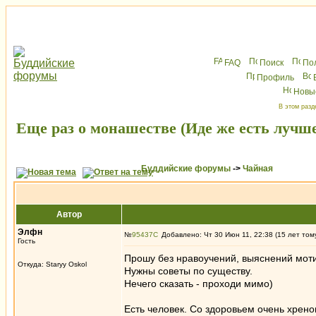
FAQ
Поиск
По
Профиль
Новы
В этом разд
Еще раз о монашестве (Иде же есть лучш
Буддийские форумы
->
Чайная
Автор
Элфн
№
95437
Добавлено: Чт 30 Июн 11, 22:38 (15 лет том
Гость
Прошу без нравоучений, выяснений моти
Откуда: Staryy Oskol
Нужны советы по существу.
Нечего сказать - проходи мимо)
Есть человек. Со здоровьем очень хрено