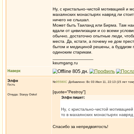
Ну, с кристально-чистой мотивацией и мо
махаянских монастырях навряд ли стоит 
ничего не слышал.
Может быть Таиланд или Бирма. Там наи
вдали от цивилизации и со всеми услови
обычно, достаточно опытные люди, чтоб
места. Да, кстати, а почему не дом пре
бытом и медициной решены, а буддизм п
одиноким старикам.
_________________
keumgang.ru
Наверх
Элфн
№
95580
Добавлено: Вс 03 Июл 11, 22:13 (15 лет том
Гость
[quote="Pestroy"]
Откуда: Staryy Oskol
Элфн пишет:
Ну, с кристально-чистой мотивацией 
то в махаянских монастырях навряд л
Спасибо за непредвзятость!