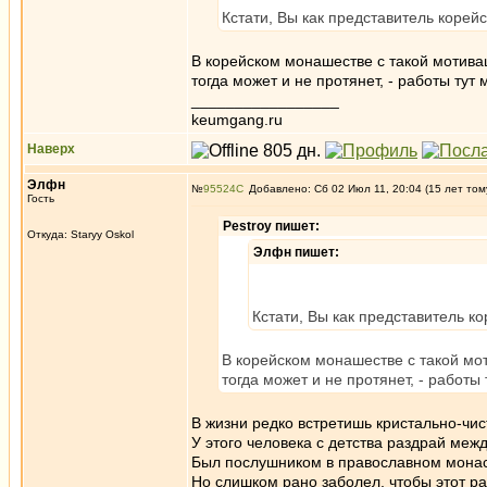
Кстати, Вы как представитель корей
В корейском монашестве с такой мотивац
тогда может и не протянет, - работы тут 
_________________
keumgang.ru
Наверх
Элфн
№
95524
Добавлено: Сб 02 Июл 11, 20:04 (15 лет том
Гость
Pestroy пишет:
Откуда: Staryy Oskol
Элфн пишет:
Кстати, Вы как представитель к
В корейском монашестве с такой мот
тогда может и не протянет, - работы 
В жизни редко встретишь кристально-чи
У этого человека с детства раздрай ме
Был послушником в православном монаст
Но слишком рано заболел, чтобы этот ра