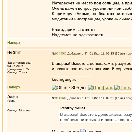
Интересует не место под солнцем, а пр
Очень важен вопрос уровня личной сво
К примеру в Бирме, где благотворитель
медитации иностранцам, уровень личной
Благодарим за ответы.
Надеемся на адекватность...
Наверх
Ho Shim
№
95455
Добавлено: Пт 01 Июл 11, 09:25 (15 лет том
Зарегистрирован:
В ашрам! Вместе с денюшками, разумеет
03.06.2005
и разные восточные практики. Я серьезн
Суждений: 375
Откуда: Томск
_________________
keumgang.ru
Наверх
Элфн
№
95456
Добавлено: Пт 01 Июл 11, 09:51 (15 лет том
Гость
Pestroy пишет:
Откуда: Moscow
В ашрам! Вместе с денюшками, разу
необременительная и разные восточ
Мы подумаем