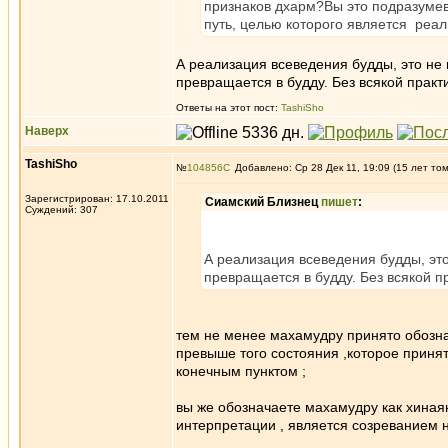
признаков дхарм?Вы это подразумев
путь, целью которого является реа
А реализация всеведения будды, это не 
превращается в будду. Без всякой практ
Ответы на этот пост:
TashiSho
Наверх
TashiSho
№
104856
Добавлено: Ср 28 Дек 11, 19:09 (15 лет то
Зарегистрирован: 17.10.2011
Сиамский Близнец
пишет
:
Суждений: 307
А реализация всеведения будды, это
превращается в будду. Без всякой п
тем не менее махамудру принято обознач
превыше того состояния ,которое принят
конечным пунктом ;
вы же обозначаете махамудру как хинаян
интерпретации , является созреванием н