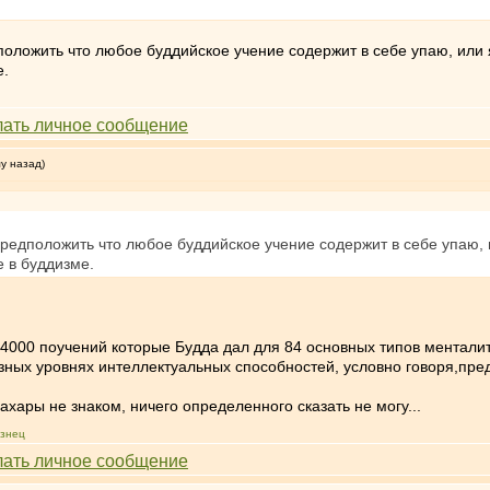
положить что любое буддийское учение содержит в себе упаю, или 
е.
му назад)
предположить что любое буддийское учение содержит в себе упаю, 
 в буддизме.
84000 поучений которые Будда дал для 84 основных типов менталит
зных уровнях интеллектуальных способностей, условно говоря,пре
хары не знаком, ничего определенного сказать не могу...
знец