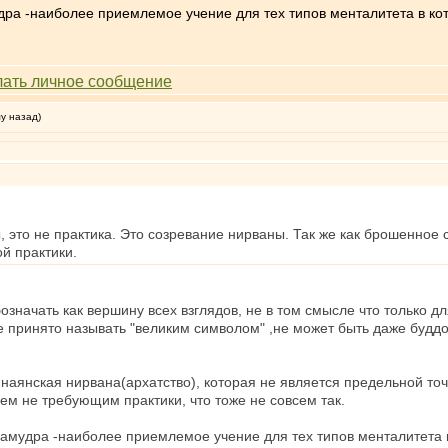
дра -наиболее приемлемое учение для тех типов менталитета в к
му назад)
 это не практика. Это созревание нирваны. Так же как брошенное 
ой практики.
значать как вершину всех взглядов, не в том смысле что только дл
е принято называть "великим символом" ,не может быть даже буддов
наянская нирвана(архатство), которая не является предельной то
ем не требующим практики, что тоже не совсем так.
хамудра -наиболее приемлемое учение для тех типов менталитета