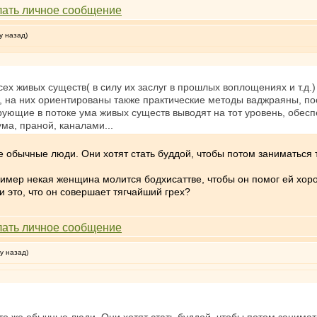
у назад)
всех живых существ( в силу их заслуг в прошлых воплощениях и т.д.)
 на них ориентированы также практические методы ваджраяны, поск
рующие в потоке ума живых существ выводят на тот уровень, обес
ма, праной, каналами...
же обычные люди. Они хотят стать буддой, чтобы потом заниматься
пример некая женщина молится бодхисаттве, чтобы он помог ей хоро
ли это, что он совершает тягчайший грех?
у назад)