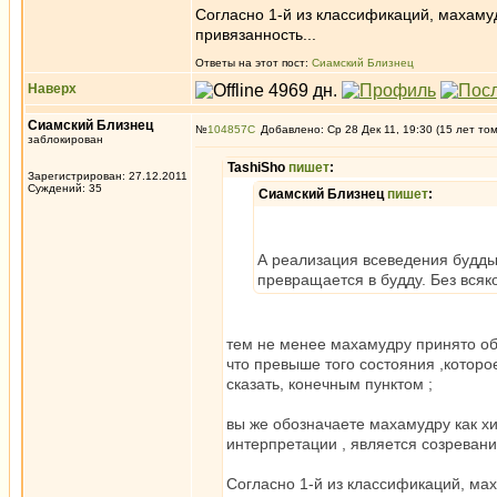
Согласно 1-й из классификаций, махаму
привязанность...
Ответы на этот пост:
Сиамский Близнец
Наверх
Сиамский Близнец
№
104857
Добавлено: Ср 28 Дек 11, 19:30 (15 лет то
заблокирован
TashiSho
пишет
:
Зарегистрирован: 27.12.2011
Суждений: 35
Сиамский Близнец
пишет
:
А реализация всеведения будды,
превращается в будду. Без всяк
тем не менее махамудру принято обо
что превыше того состояния ,которо
сказать, конечным пунктом ;
вы же обозначаете махамудру как хи
интерпретации , является созревани
Согласно 1-й из классификаций, ма