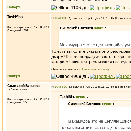
Наверх
TashiSho
№
104849
Добавлено: Ср 28 Дек 11, 16:45 (15 лет то
Зарегистрирован: 17.10.2011
Сиамский Близнец
пишет
:
Суждений: 307
Махамудра это не цепляющийся ум.
То есть вы хотите сказать ,что реализо
дхарм?Вы это подразумеваете говоря чт
которого является реализация всеведе
Ответы на этот пост:
Сиамский Близнец
Наверх
Сиамский Близнец
№
104853
Добавлено: Ср 28 Дек 11, 17:58 (15 лет то
заблокирован
TashiSho
пишет
:
Зарегистрирован: 27.12.2011
Суждений: 35
Сиамский Близнец
пишет
:
Махамудра это не цепляющийся 
То есть вы хотите сказать ,что реа