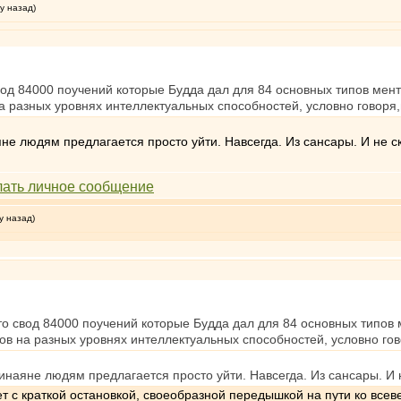
у назад)
вод 84000 поучений которые Будда дал для 84 основных типов мент
на разных уровнях интеллектуальных способностей, условно говор
яне людям предлагается просто уйти. Навсегда. Из сансары. И не с
у назад)
о свод 84000 поучений которые Будда дал для 84 основных типов 
дов на разных уровнях интеллектуальных способностей, условно г
хинаяне людям предлагается просто уйти. Навсегда. Из сансары. И 
т с краткой остановкой, своеобразной передышкой на пути ко всеве