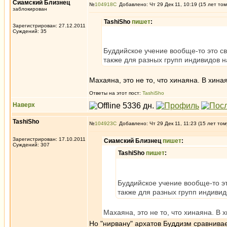
Сиамский Близнец
№
104918
Добавлено: Чт 29 Дек 11, 10:19 (15 лет том
заблокирован
TashiSho
пишет
:
Зарегистрирован: 27.12.2011
Суждений: 35
Буддийское учение вообще-то это с
также для разных групп индивидов 
Махаяна, это не то, что хинаяна. В хина
Ответы на этот пост:
TashiSho
Наверх
TashiSho
№
104923
Добавлено: Чт 29 Дек 11, 11:23 (15 лет том
Зарегистрирован: 17.10.2011
Сиамский Близнец
пишет
:
Суждений: 307
TashiSho
пишет
:
Буддийское учение вообще-то эт
также для разных групп индиви
Махаяна, это не то, что хинаяна. В 
Но "нирвану" архатов Буддизм сравнивае