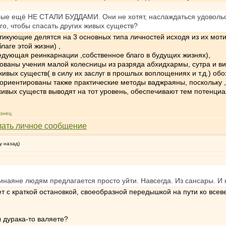
рые ещё НЕ СТАЛИ БУДДАМИ. Они не хотят, наслаждаться удовольст
го, чтобы спасать других живых существ?
икующие делятся на 3 основных типа личностей исходя из их моти
благе этой жизни) ,
следующая реинкарнации ,собственное благо в будущих жизнях),
рованы учения малой колесницы из разряда абхидхармы, сутра и ви
 живых существ( в силу их заслуг в прошлых воплощениях и т.д.) обо
ориентированы также практические методы ваджраяны, поскольку ,с
ивых существ выводят на тот уровень, обеспечивают тем потенциа
знец
у назад)
хинаяне людям предлагается просто уйти. Навсегда. Из сансары. И 
т с краткой остановкой, своеобразной передышкой на пути ко всеве
ы дурака-то валяете?