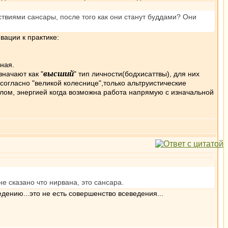
виями сансары, после того как они станут буддами? Они
вации к практике:
ная.
высший
значают как "
" тип личности(бодхисаттвы), для них
огласно "великой колеснице",только альтруистические
лом, энергией когда возможна работа напрямую с изначальной
не сказано что нирвана, это сансара.
дению...это не есть совершенство всеведения...