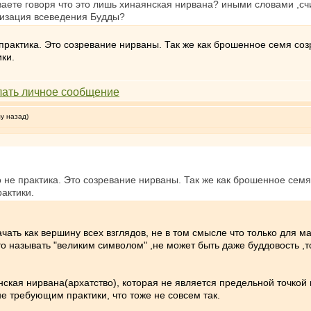
аете говоря что это лишь хинаянская нирвана? иными словами ,сч
лизация всеведения Будды?
практика. Это созревание нирваны. Так же как брошенное семя соз
ики.
му назад)
 не практика. Это созревание нирваны. Так же как брошенное семя
рактики.
ать как вершину всех взглядов, не в том смысле что только для мас
о называть "великим символом" ,не может быть даже буддовость ,то
ская нирвана(архатство), которая не является предельной точкой
е требующим практики, что тоже не совсем так.