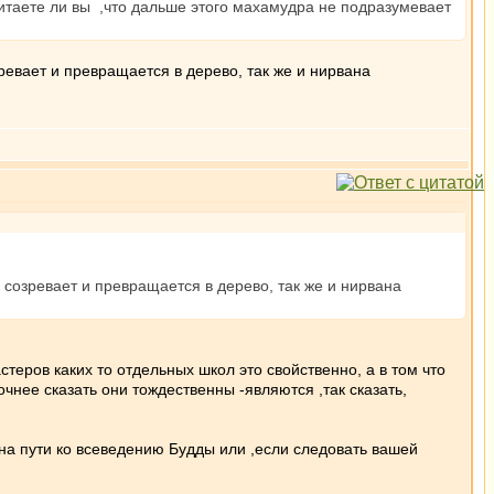
итаете ли вы ,что дальше этого махамудра не подразумевает
ревает и превращается в дерево, так же и нирвана
 созревает и превращается в дерево, так же и нирвана
теров каких то отдельных школ это свойственно, а в том что
чнее сказать они тождественны -являются ,так сказать,
 на пути ко всеведению Будды или ,если следовать вашей