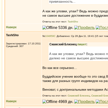
привязанность...
А как же уловки, упаи? Ведь можно пред
не самое высшее достижение в буддизм
Ответы на этот пост:
TashiSho
Наверх
TashiSho
№
104859
Добавлено: Ср 28 Дек 11, 19:41 (15 лет то
Зарегистрирован: 17.10.2011
Сиамский Близнец
пишет
:
Суждений: 307
А как же уловки, упаи? Ведь можно 
далеко не самое высшее достижение
Во как все серьезно...
Буддийское учение вообще-то это свод 
также для разных групп индивидов на ра
Виноват, с доктринальными методами Аса
Ответы на этот пост:
Сиамский Близнец
,
Сиамский Бли
Наверх