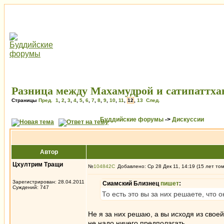
Разница между Махамудрой и сатипаттха
Страницы
Пред.
1
,
2
,
3
,
4
,
5
,
6
,
7
,
8
,
9
,
10
,
11
,
12
,
13
След.
Буддийские форумы
->
Дискуссии
Автор
Цхултрим Тращи
№
104842
Добавлено: Ср 28 Дек 11, 14:19 (15 лет то
Зарегистрирован: 28.04.2011
Сиамский Близнец
пишет
:
Суждений: 747
То есть это вы за них решаете, что
Не я за них решаю, а вы исходя из своей
не надо ничего предполагать.