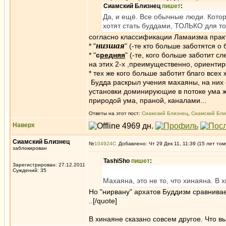
Сиамский Близнец
пишет
:
Да, и ещё. Все обычные люди. Кото
хотят стать буддами, ТОЛЬКО для то
согласно классификации Ламаизма практ
низшая
* "
" (-те кто больше заботятся о 
* "
с
редняя
" (-те, кого больше заботит 
на этих 2-х ,преимущественно, ориенти
* тех же кого больше заботит благо всех
Будда раскрыл учения махаяны, на них 
установки доминирующие в потоке ума ж
природой ума, праной, каналами...
Ответы на этот пост:
Сиамский Близнец
,
Сиамский Бли
Наверх
Сиамский Близнец
№
104924
Добавлено: Чт 29 Дек 11, 11:39 (15 лет том
заблокирован
TashiSho
пишет
:
Зарегистрирован: 27.12.2011
Суждений: 35
Махаяна, это не то, что хинаяна. В 
Но "нирвану" архатов Буддизм сравнивае
..[/quote]
В хинаяне сказано совсем другое. Что в