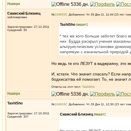
Наверх
Сиамский Близнец
№
104925
Добавлено: Чт 29 Дек 11, 11:44 (15 лет том
заблокирован
TashiSho
пишет
:
Зарегистрирован: 27.12.2011
Суждений: 35
* тех же кого больше заботит благо 
них Будда раскрыл учения махаяны,
альтруистические установки домини
напрямую с изначальной природой у
Но ведь те кто ЛЕЗУТ в ваджраяну, это 
И, кстати. Что значит спасать? Если на
бодхисаттва ей помогает. То, не значит 
Ответы на этот пост:
TashiSho
Наверх
TashiSho
№
104933
Добавлено: Чт 29 Дек 11, 12:30 (15 лет том
Зарегистрирован: 17.10.2011
Сиамский Близнец
пишет
:
Суждений: 307