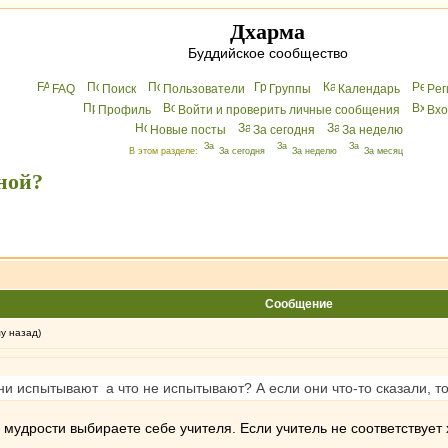
Дхарма
Буддийское сообщество
FAQ
Поиск
Пользователи
Группы
Календарь
Peг
Профиль
Войти и проверить личные сообщения
Вхo
Новые посты
За сегодня
За неделю
В этом разделе:
За сегодня
За неделю
За месяц
ной?
Сообщение
му назад)
 они испытывают а что не испытывают? А если они что-то сказали, 
 мудрости выбираете себе учителя. Если учитель не соответствует 